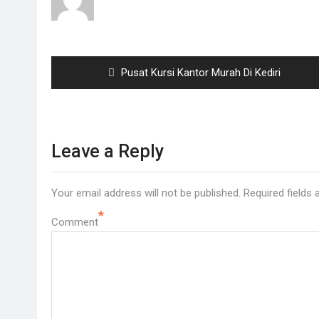
Post
navigation
Previous
Pusat Kursi Kantor Murah Di Kediri
post:
Leave a Reply
Your email address will not be published.
Required fields
*
Comment