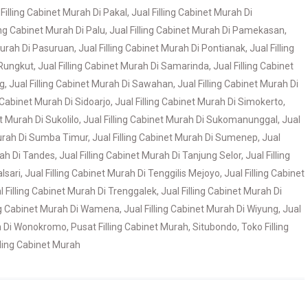
 Filling Cabinet Murah Di Pakal
,
Jual Filling Cabinet Murah Di
ling Cabinet Murah Di Palu
,
Jual Filling Cabinet Murah Di Pamekasan
,
 Murah Di Pasuruan
,
Jual Filling Cabinet Murah Di Pontianak
,
Jual Filling
 Rungkut
,
Jual Filling Cabinet Murah Di Samarinda
,
Jual Filling Cabinet
ng
,
Jual Filling Cabinet Murah Di Sawahan
,
Jual Filling Cabinet Murah Di
g Cabinet Murah Di Sidoarjo
,
Jual Filling Cabinet Murah Di Simokerto
,
et Murah Di Sukolilo
,
Jual Filling Cabinet Murah Di Sukomanunggal
,
Jual
Murah Di Sumba Timur
,
Jual Filling Cabinet Murah Di Sumenep
,
Jual
rah Di Tandes
,
Jual Filling Cabinet Murah Di Tanjung Selor
,
Jual Filling
lsari
,
Jual Filling Cabinet Murah Di Tenggilis Mejoyo
,
Jual Filling Cabinet
l Filling Cabinet Murah Di Trenggalek
,
Jual Filling Cabinet Murah Di
ing Cabinet Murah Di Wamena
,
Jual Filling Cabinet Murah Di Wiyung
,
Jual
ah Di Wonokromo
,
Pusat Filling Cabinet Murah
,
Situbondo
,
Toko Filling
lling Cabinet Murah