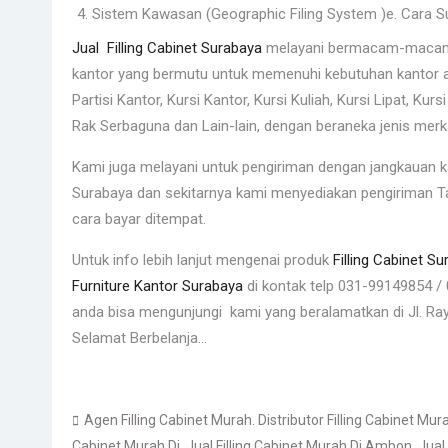
Sistem Kawasan (Geographic Filing System )e. Cara S
Jual Filling Cabinet Surabaya
melayani bermacam-macam va
kantor yang bermutu untuk memenuhi kebutuhan kantor an
Partisi Kantor, Kursi Kantor, Kursi Kuliah, Kursi Lipat, Kurs
Rak Serbaguna dan Lain-lain, dengan beraneka jenis mer
Kami juga melayani untuk pengiriman dengan jangkauan 
Surabaya dan sekitarnya kami menyediakan pengiriman Ta
cara bayar ditempat.
Untuk info lebih lanjut mengenai produk
Filling Cabinet S
Furniture Kantor Surabaya
di kontak telp 031-99149854 
anda bisa mengunjungi kami yang beralamatkan di Jl. Ra
Selamat Berbelanja…
Agen Filling Cabinet Murah. Distributor Filling Cabinet Mur
Cabinet Murah Di
,
Jual Filling Cabinet Murah Di Ambon
,
Jual