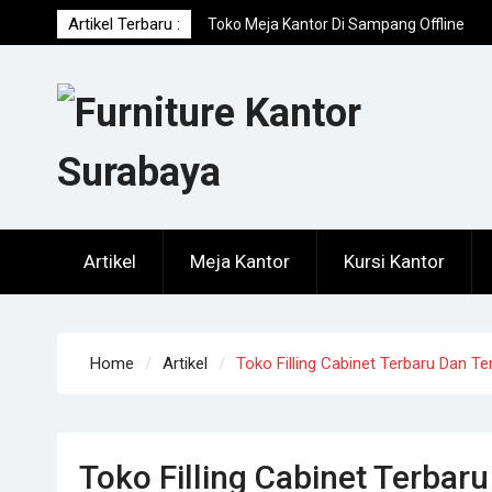
Skip
Artikel Terbaru :
Toko Meja Kantor Di Sampang Offline
to
Terpercaya
content
Distributor Kursi Kantor Murah Di Jomba
Toko Meja Kantor Di Sumenep Offline
Terpercaya
Artikel
Meja Kantor
Kursi Kantor
Home
Artikel
Toko Filling Cabinet Terbaru Dan 
Toko Filling Cabinet Terba