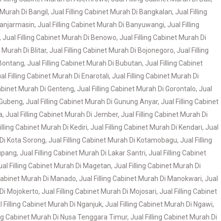
t Murah Di Bangil
,
Jual Filling Cabinet Murah Di Bangkalan
,
Jual Filling
 Banjarmasin
,
Jual Filling Cabinet Murah Di Banyuwangi
,
Jual Filling
,
Jual Filling Cabinet Murah Di Benowo
,
Jual Filling Cabinet Murah Di
t Murah Di Blitar
,
Jual Filling Cabinet Murah Di Bojonegoro
,
Jual Filling
 Bontang
,
Jual Filling Cabinet Murah Di Bubutan
,
Jual Filling Cabinet
al Filling Cabinet Murah Di Enarotali
,
Jual Filling Cabinet Murah Di
Cabinet Murah Di Genteng
,
Jual Filling Cabinet Murah Di Gorontalo
,
Jual
i Gubeng
,
Jual Filling Cabinet Murah Di Gunung Anyar
,
Jual Filling Cabinet
a
,
Jual Filling Cabinet Murah Di Jember
,
Jual Filling Cabinet Murah Di
illing Cabinet Murah Di Kediri
,
Jual Filling Cabinet Murah Di Kendari
,
Jual
 Di Kota Sorong
,
Jual Filling Cabinet Murah Di Kotamobagu
,
Jual Filling
Kupang
,
Jual Filling Cabinet Murah Di Lakar Santri
,
Jual Filling Cabinet
ual Filling Cabinet Murah Di Magetan
,
Jual Filling Cabinet Murah Di
 Cabinet Murah Di Manado
,
Jual Filling Cabinet Murah Di Manokwari
,
Jual
 Di Mojokerto
,
Jual Filling Cabinet Murah Di Mojosari
,
Jual Filling Cabinet
l Filling Cabinet Murah Di Nganjuk
,
Jual Filling Cabinet Murah Di Ngawi
,
ling Cabinet Murah Di Nusa Tenggara Timur
,
Jual Filling Cabinet Murah Di