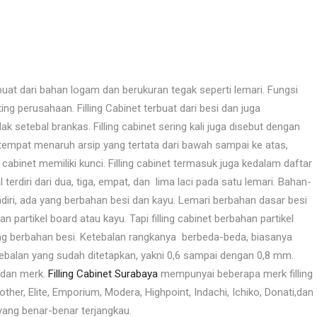
uat dari bahan logam dan berukuran tegak seperti lemari. Fungsi
ting perusahaan. Filling Cabinet terbuat dari besi dan juga
ak setebal brankas. Filling cabinet sering kali juga disebut dengan
k tempat menaruh arsip yang tertata dari bawah sampai ke atas,
 cabinet memiliki kunci. Filling cabinet termasuk juga kedalam daftar
l terdiri dari dua, tiga, empat, dan lima laci pada satu lemari. Bahan-
ri, ada yang berbahan besi dan kayu. Lemari berbahan dasar besi
 partikel board atau kayu. Tapi filling cabinet berbahan partikel
ang berbahan besi. Ketebalan rangkanya berbeda-beda, biasanya
ebalan yang sudah ditetapkan, yakni 0,6 sampai dengan 0,8 mm.
a dan merk.
Filling Cabinet Surabaya
mempunyai beberapa merk filling
rother, Elite, Emporium, Modera, Highpoint, Indachi, Ichiko, Donati,dan
ang benar-benar terjangkau.