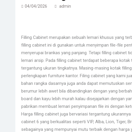
04/04/2026
admin
Filling Cabinet merupakan sebuah lemari khusus yang terb
filling cabinet ini di gunakan untuk menyimpan file-file pen
menyerupai brankas yang panjang. Tetapi filling cabinet tid
lemari arsip. Pada filling cabinet terdapat beberapa kota
tergantung ukuran tingkatnya. Masing-masing kotak filling
perlengkapan furniture kantor. Filing cabinet yang kami jua
bahan rangka dasarnya juga anda dapat memutuskan sendi
berumur lebih awet bila dibandingkan dengan yang berbahan
board dan kayu lebih murah kalau disejajarkan dengan y
pabrikan membuat lemari penyimpanan file ini dengan ket
Harga filling cabinet juga bervariasi tergantung ukuranny
cabinet 6 yang berkualitas seperti VIP, Alba, Lion, Tiger, B
sebagainya yang mempunyai mutu terbaik dengan harga y