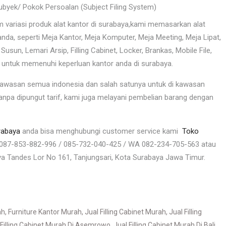
ubyek/ Pokok Persoalan (Subject Filing System)
riasi produk alat kantor di surabaya,kami memasarkan alat
da, seperti Meja Kantor, Meja Komputer, Meja Meeting, Meja Lipat,
i Susun, Lemari Arsip, Filling Cabinet, Locker, Brankas, Mobile File,
k untuk memenuhi keperluan kantor anda di surabaya.
kawasan semua indonesia dan salah satunya untuk di kawasan
npa dipungut tarif, kami juga melayani pembelian barang dengan
urabaya
anda bisa menghubungi customer service kami
Toko
/ 087-853-882-996 / 085-732-040-425 / WA 082-234-705-563 atau
ya Tandes Lor No 161, Tanjungsari, Kota Surabaya Jawa Timur.
ah
,
Furniture Kantor Murah
,
Jual Filling Cabinet Murah
,
Jual Filling
 Filling Cabinet Murah Di Asemrowo
,
Jual Filling Cabinet Murah Di Bali
,