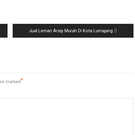
Next
Jual Lemari Arsip Murah Di Kota Lumajang
post:
*
 are marked