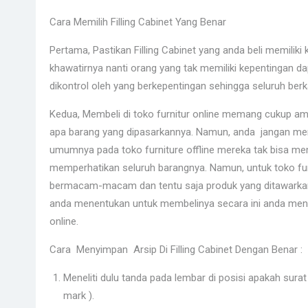
Cara Memilih Filling Cabinet Yang Benar
Pertama, Pastikan Filling Cabinet yang anda beli memiliki
khawatirnya nanti orang yang tak memiliki kepentingan d
dikontrol oleh yang berkepentingan sehingga seluruh ber
Kedua, Membeli di toko furnitur online memang cukup ama
apa barang yang dipasarkannya. Namun, anda jangan mer
umumnya pada toko furniture offline mereka tak bisa me
memperhatikan seluruh barangnya. Namun, untuk toko fur
bermacam-macam dan tentu saja produk yang ditawarkan p
anda menentukan untuk membelinya secara ini anda meng
online.
Cara Menyimpan Arsip Di Filling Cabinet Dengan Benar :
Meneliti dulu tanda pada lembar di posisi apakah sura
mark ).