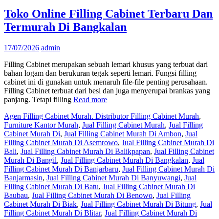
Toko Online Filling Cabinet Terbaru Dan
Termurah Di Bangkalan
17/07/2026
admin
Filling Cabinet merupakan sebuah lemari khusus yang terbuat dari
bahan logam dan berukuran tegak seperti lemari. Fungsi filling
cabinet ini di gunakan untuk menaruh file-file penting perusahaan.
Filling Cabinet terbuat dari besi dan juga menyerupai brankas yang
panjang. Tetapi filling
Read more
Agen Filling Cabinet Murah. Distributor Filling Cabinet Murah
,
Furniture Kantor Murah
,
Jual Filling Cabinet Murah
,
Jual Filling
Cabinet Murah Di
,
Jual Filling Cabinet Murah Di Ambon
,
Jual
Filling Cabinet Murah Di Asemrowo
,
Jual Filling Cabinet Murah Di
Bali
,
Jual Filling Cabinet Murah Di Balikpapan
,
Jual Filling Cabinet
Murah Di Bangil
,
Jual Filling Cabinet Murah Di Bangkalan
,
Jual
Filling Cabinet Murah Di Banjarbaru
,
Jual Filling Cabinet Murah Di
Banjarmasin
,
Jual Filling Cabinet Murah Di Banyuwangi
,
Jual
Filling Cabinet Murah Di Batu
,
Jual Filling Cabinet Murah Di
Baubau
,
Jual Filling Cabinet Murah Di Benowo
,
Jual Filling
Cabinet Murah Di Biak
,
Jual Filling Cabinet Murah Di Bitung
,
Jual
Filling Cabinet Murah Di Blitar
,
Jual Filling Cabinet Murah Di