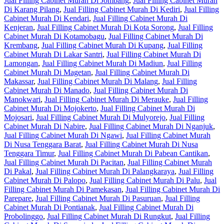
Jual Filling Cabinet Murah Di Jombang
,
Jual Filling Cabinet Murah
Di Karang Pilang
,
Jual Filling Cabinet Murah Di Kediri
,
Jual Filling
Cabinet Murah Di Kendari
,
Jual Filling Cabinet Murah Di
Kenjeran
,
Jual Filling Cabinet Murah Di Kota Sorong
,
Jual Filling
Cabinet Murah Di Kotamobagu
,
Jual Filling Cabinet Murah Di
Krembang
,
Jual Filling Cabinet Murah Di Kupang
,
Jual Filling
Cabinet Murah Di Lakar Santri
,
Jual Filling Cabinet Murah Di
Lamongan
,
Jual Filling Cabinet Murah Di Madiun
,
Jual Filling
Cabinet Murah Di Magetan
,
Jual Filling Cabinet Murah Di
Makassar
,
Jual Filling Cabinet Murah Di Malang
,
Jual Filling
Cabinet Murah Di Manado
,
Jual Filling Cabinet Murah Di
Manokwari
,
Jual Filling Cabinet Murah Di Merauke
,
Jual Filling
Cabinet Murah Di Mojokerto
,
Jual Filling Cabinet Murah Di
Mojosari
,
Jual Filling Cabinet Murah Di Mulyorejo
,
Jual Filling
Cabinet Murah Di Nabire
,
Jual Filling Cabinet Murah Di Nganjuk
,
Jual Filling Cabinet Murah Di Ngawi
,
Jual Filling Cabinet Murah
Di Nusa Tenggara Barat
,
Jual Filling Cabinet Murah Di Nusa
Tenggara Timur
,
Jual Filling Cabinet Murah Di Pabean Cantikan
,
Jual Filling Cabinet Murah Di Pacitan
,
Jual Filling Cabinet Murah
Di Pakal
,
Jual Filling Cabinet Murah Di Palangkaraya
,
Jual Filling
Cabinet Murah Di Palopo
,
Jual Filling Cabinet Murah Di Palu
,
Jual
Filling Cabinet Murah Di Pamekasan
,
Jual Filling Cabinet Murah Di
Parepare
,
Jual Filling Cabinet Murah Di Pasuruan
,
Jual Filling
Cabinet Murah Di Pontianak
,
Jual Filling Cabinet Murah Di
Probolinggo
,
Jual Filling Cabinet Murah Di Rungkut
,
Jual Filling