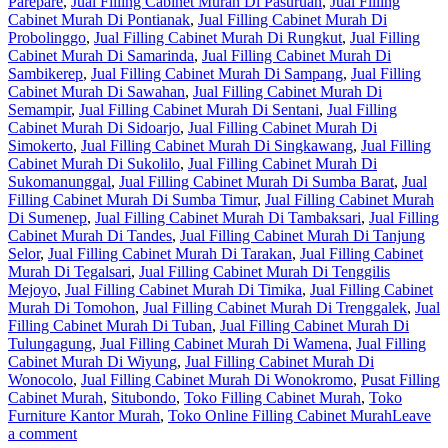
Parepare
,
Jual Filling Cabinet Murah Di Pasuruan
,
Jual Filling
Cabinet Murah Di Pontianak
,
Jual Filling Cabinet Murah Di
Probolinggo
,
Jual Filling Cabinet Murah Di Rungkut
,
Jual Filling
Cabinet Murah Di Samarinda
,
Jual Filling Cabinet Murah Di
Sambikerep
,
Jual Filling Cabinet Murah Di Sampang
,
Jual Filling
Cabinet Murah Di Sawahan
,
Jual Filling Cabinet Murah Di
Semampir
,
Jual Filling Cabinet Murah Di Sentani
,
Jual Filling
Cabinet Murah Di Sidoarjo
,
Jual Filling Cabinet Murah Di
Simokerto
,
Jual Filling Cabinet Murah Di Singkawang
,
Jual Filling
Cabinet Murah Di Sukolilo
,
Jual Filling Cabinet Murah Di
Sukomanunggal
,
Jual Filling Cabinet Murah Di Sumba Barat
,
Jual
Filling Cabinet Murah Di Sumba Timur
,
Jual Filling Cabinet Murah
Di Sumenep
,
Jual Filling Cabinet Murah Di Tambaksari
,
Jual Filling
Cabinet Murah Di Tandes
,
Jual Filling Cabinet Murah Di Tanjung
Selor
,
Jual Filling Cabinet Murah Di Tarakan
,
Jual Filling Cabinet
Murah Di Tegalsari
,
Jual Filling Cabinet Murah Di Tenggilis
Mejoyo
,
Jual Filling Cabinet Murah Di Timika
,
Jual Filling Cabinet
Murah Di Tomohon
,
Jual Filling Cabinet Murah Di Trenggalek
,
Jual
Filling Cabinet Murah Di Tuban
,
Jual Filling Cabinet Murah Di
Tulungagung
,
Jual Filling Cabinet Murah Di Wamena
,
Jual Filling
Cabinet Murah Di Wiyung
,
Jual Filling Cabinet Murah Di
Wonocolo
,
Jual Filling Cabinet Murah Di Wonokromo
,
Pusat Filling
Cabinet Murah
,
Situbondo
,
Toko Filling Cabinet Murah
,
Toko
Furniture Kantor Murah
,
Toko Online Filling Cabinet Murah
Leave
a comment