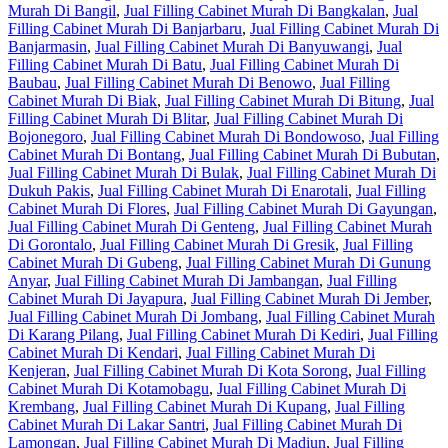
Murah Di Bangil
,
Jual Filling Cabinet Murah Di Bangkalan
,
Jual
Filling Cabinet Murah Di Banjarbaru
,
Jual Filling Cabinet Murah Di
Banjarmasin
,
Jual Filling Cabinet Murah Di Banyuwangi
,
Jual
Filling Cabinet Murah Di Batu
,
Jual Filling Cabinet Murah Di
Baubau
,
Jual Filling Cabinet Murah Di Benowo
,
Jual Filling
Cabinet Murah Di Biak
,
Jual Filling Cabinet Murah Di Bitung
,
Jual
Filling Cabinet Murah Di Blitar
,
Jual Filling Cabinet Murah Di
Bojonegoro
,
Jual Filling Cabinet Murah Di Bondowoso
,
Jual Filling
Cabinet Murah Di Bontang
,
Jual Filling Cabinet Murah Di Bubutan
,
Jual Filling Cabinet Murah Di Bulak
,
Jual Filling Cabinet Murah Di
Dukuh Pakis
,
Jual Filling Cabinet Murah Di Enarotali
,
Jual Filling
Cabinet Murah Di Flores
,
Jual Filling Cabinet Murah Di Gayungan
,
Jual Filling Cabinet Murah Di Genteng
,
Jual Filling Cabinet Murah
Di Gorontalo
,
Jual Filling Cabinet Murah Di Gresik
,
Jual Filling
Cabinet Murah Di Gubeng
,
Jual Filling Cabinet Murah Di Gunung
Anyar
,
Jual Filling Cabinet Murah Di Jambangan
,
Jual Filling
Cabinet Murah Di Jayapura
,
Jual Filling Cabinet Murah Di Jember
,
Jual Filling Cabinet Murah Di Jombang
,
Jual Filling Cabinet Murah
Di Karang Pilang
,
Jual Filling Cabinet Murah Di Kediri
,
Jual Filling
Cabinet Murah Di Kendari
,
Jual Filling Cabinet Murah Di
Kenjeran
,
Jual Filling Cabinet Murah Di Kota Sorong
,
Jual Filling
Cabinet Murah Di Kotamobagu
,
Jual Filling Cabinet Murah Di
Krembang
,
Jual Filling Cabinet Murah Di Kupang
,
Jual Filling
Cabinet Murah Di Lakar Santri
,
Jual Filling Cabinet Murah Di
Lamongan
,
Jual Filling Cabinet Murah Di Madiun
,
Jual Filling