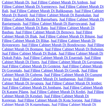
Cabinet Murah Di
,
Jual Filling Cabinet Murah Di Ambon
,
Jual
Filling Cabinet Murah Di Asemrowo
,
Jual Filling Cabinet Murah Di
Bali
,
Jual Filling Cabinet Murah Di Balikpapan
,
Jual Filling Cabinet
Murah Di Bangil
,
Jual Filling Cabinet Murah Di Bangkalan
,
Jual
Filling Cabinet Murah Di Banjarbaru
,
Jual Filling Cabinet Murah Di
Banjarmasin
,
Jual Filling Cabinet Murah Di Banyuwangi
,
Jual
Filling Cabinet Murah Di Batu
,
Jual Filling Cabinet Murah Di
Baubau
,
Jual Filling Cabinet Murah Di Benowo
,
Jual Filling
Cabinet Murah Di Biak
,
Jual Filling Cabinet Murah Di Bitung
,
Jual
Filling Cabinet Murah Di Blitar
,
Jual Filling Cabinet Murah Di
Bojonegoro
,
Jual Filling Cabinet Murah Di Bondowoso
,
Jual Filling
Cabinet Murah Di Bontang
,
Jual Filling Cabinet Murah Di Bubutan
,
Jual Filling Cabinet Murah Di Bulak
,
Jual Filling Cabinet Murah Di
Dukuh Pakis
,
Jual Filling Cabinet Murah Di Enarotali
,
Jual Filling
Cabinet Murah Di Flores
,
Jual Filling Cabinet Murah Di Gayungan
,
Jual Filling Cabinet Murah Di Genteng
,
Jual Filling Cabinet Murah
Di Gorontalo
,
Jual Filling Cabinet Murah Di Gresik
,
Jual Filling
Cabinet Murah Di Gubeng
,
Jual Filling Cabinet Murah Di Gunung
Anyar
,
Jual Filling Cabinet Murah Di Jambangan
,
Jual Filling
Cabinet Murah Di Jayapura
,
Jual Filling Cabinet Murah Di Jember
,
Jual Filling Cabinet Murah Di Jombang
,
Jual Filling Cabinet Murah
Di Karang Pilang
,
Jual Filling Cabinet Murah Di Kediri
,
Jual Filling
Cabinet Murah Di Kendari
,
Jual Filling Cabinet Murah Di
Kenjeran
,
Jual Filling Cabinet Murah Di Kota Sorong
,
Jual Filling
Cabinet Murah Di Kotamobagu
,
Jual Filling Cabinet Murah Di