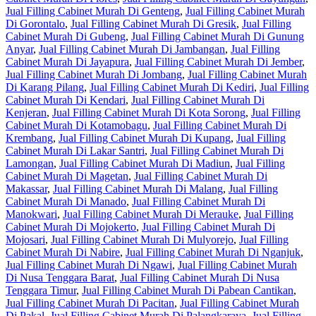
Jual Filling Cabinet Murah Di Genteng
,
Jual Filling Cabinet Murah
Di Gorontalo
,
Jual Filling Cabinet Murah Di Gresik
,
Jual Filling
Cabinet Murah Di Gubeng
,
Jual Filling Cabinet Murah Di Gunung
Anyar
,
Jual Filling Cabinet Murah Di Jambangan
,
Jual Filling
Cabinet Murah Di Jayapura
,
Jual Filling Cabinet Murah Di Jember
,
Jual Filling Cabinet Murah Di Jombang
,
Jual Filling Cabinet Murah
Di Karang Pilang
,
Jual Filling Cabinet Murah Di Kediri
,
Jual Filling
Cabinet Murah Di Kendari
,
Jual Filling Cabinet Murah Di
Kenjeran
,
Jual Filling Cabinet Murah Di Kota Sorong
,
Jual Filling
Cabinet Murah Di Kotamobagu
,
Jual Filling Cabinet Murah Di
Krembang
,
Jual Filling Cabinet Murah Di Kupang
,
Jual Filling
Cabinet Murah Di Lakar Santri
,
Jual Filling Cabinet Murah Di
Lamongan
,
Jual Filling Cabinet Murah Di Madiun
,
Jual Filling
Cabinet Murah Di Magetan
,
Jual Filling Cabinet Murah Di
Makassar
,
Jual Filling Cabinet Murah Di Malang
,
Jual Filling
Cabinet Murah Di Manado
,
Jual Filling Cabinet Murah Di
Manokwari
,
Jual Filling Cabinet Murah Di Merauke
,
Jual Filling
Cabinet Murah Di Mojokerto
,
Jual Filling Cabinet Murah Di
Mojosari
,
Jual Filling Cabinet Murah Di Mulyorejo
,
Jual Filling
Cabinet Murah Di Nabire
,
Jual Filling Cabinet Murah Di Nganjuk
,
Jual Filling Cabinet Murah Di Ngawi
,
Jual Filling Cabinet Murah
Di Nusa Tenggara Barat
,
Jual Filling Cabinet Murah Di Nusa
Tenggara Timur
,
Jual Filling Cabinet Murah Di Pabean Cantikan
,
Jual Filling Cabinet Murah Di Pacitan
,
Jual Filling Cabinet Murah
Di Pakal
,
Jual Filling Cabinet Murah Di Palangkaraya
,
Jual Filling