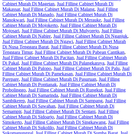
Cabinet Murah Di Magetan
,
Jual Filling Cabinet Murah Di
Makassar
,
Jual Filling Cabinet Murah Di Malang
,
Jual Filling
Cabinet Murah Di Manado
,
Jual Filling Cabinet Murah Di
Manokwari
,
Jual Filling Cabinet Murah Di Merauke
,
Jual Filling
Cabinet Murah Di Mojokerto
,
Jual Filling Cabinet Murah Di
Mojosari
,
Jual Filling Cabinet Murah Di Mulyorejo
,
Jual Filling
Cabinet Murah Di Nabire
,
Jual Filling Cabinet Murah Di Nganjuk
,
Jual Filling Cabinet Murah Di Ngawi
,
Jual Filling Cabinet Murah
Di Nusa Tenggara Barat
,
Jual Filling Cabinet Murah Di Nusa
Tenggara Timur
,
Jual Filling Cabinet Murah Di Pabean Cantikan
,
Jual Filling Cabinet Murah Di Pacitan
,
Jual Filling Cabinet Murah
Di Pakal
,
Jual Filling Cabinet Murah Di Palangkaraya
,
Jual Filling
Cabinet Murah Di Palopo
,
Jual Filling Cabinet Murah Di Palu
,
Jual
Filling Cabinet Murah Di Pamekasan
,
Jual Filling Cabinet Murah Di
Parepare
,
Jual Filling Cabinet Murah Di Pasuruan
,
Jual Filling
Cabinet Murah Di Pontianak
,
Jual Filling Cabinet Murah Di
Probolinggo
,
Jual Filling Cabinet Murah Di Rungkut
,
Jual Filling
Cabinet Murah Di Samarinda
,
Jual Filling Cabinet Murah Di
Sambikerep
,
Jual Filling Cabinet Murah Di Sampang
,
Jual Filling
Cabinet Murah Di Sawahan
,
Jual Filling Cabinet Murah Di
Semampir
,
Jual Filling Cabinet Murah Di Sentani
,
Jual Filling
Cabinet Murah Di Sidoarjo
,
Jual Filling Cabinet Murah Di
Simokerto
,
Jual Filling Cabinet Murah Di Singkawang
,
Jual Filling
Cabinet Murah Di Sukolilo
,
Jual Filling Cabinet Murah Di
Sukomanunggal
,
Jual Filling Cabinet Murah Di Sumba Barat
,
Jual