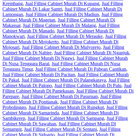
Krembang
,
Jual Filling Cabinet Murah Di Kupang
,
Jual Filling
Cabinet Murah Di Lakar Santri
,
Jual Filling Cabinet Murah Di
Lamongan
,
Jual Filling Cabinet Murah Di Madiun
,
Jual Filling
Cabinet Murah Di Magetan
,
Jual Filling Cabinet Murah Di
Makassar
,
Jual Filling Cabinet Murah Di Malang
,
Jual Filling
Cabinet Murah Di Manado
,
Jual Filling Cabinet Murah Di
Manokwari
,
Jual Filling Cabinet Murah Di Merauke
,
Jual Filling
Cabinet Murah Di Mojokerto
,
Jual Filling Cabinet Murah Di
Mojosari
,
Jual Filling Cabinet Murah Di Mulyorejo
,
Jual Filling
Cabinet Murah Di Nabire
,
Jual Filling Cabinet Murah Di Nganjuk
,
Jual Filling Cabinet Murah Di Ngawi
,
Jual Filling Cabinet Murah
Di Nusa Tenggara Barat
,
Jual Filling Cabinet Murah Di Nusa
Tenggara Timur
,
Jual Filling Cabinet Murah Di Pabean Cantikan
,
Jual Filling Cabinet Murah Di Pacitan
,
Jual Filling Cabinet Murah
Di Pakal
,
Jual Filling Cabinet Murah Di Palangkaraya
,
Jual Filling
Cabinet Murah Di Palopo
,
Jual Filling Cabinet Murah Di Palu
,
Jual
Filling Cabinet Murah Di Pamekasan
,
Jual Filling Cabinet Murah Di
Parepare
,
Jual Filling Cabinet Murah Di Pasuruan
,
Jual Filling
Cabinet Murah Di Pontianak
,
Jual Filling Cabinet Murah Di
Probolinggo
,
Jual Filling Cabinet Murah Di Rungkut
,
Jual Filling
Cabinet Murah Di Samarinda
,
Jual Filling Cabinet Murah Di
Sambikerep
,
Jual Filling Cabinet Murah Di Sampang
,
Jual Filling
Cabinet Murah Di Sawahan
,
Jual Filling Cabinet Murah Di
Semampir
,
Jual Filling Cabinet Murah Di Sentani
,
Jual Filling
Cabinet Murah Di Sidoarjo
,
Jual Filling Cabinet Murah Di