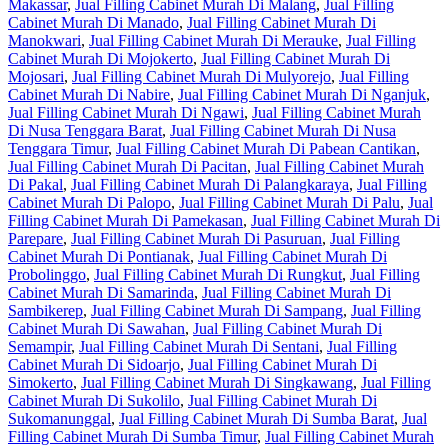
Makassar
,
Jual Filling Cabinet Murah Di Malang
,
Jual Filling
Cabinet Murah Di Manado
,
Jual Filling Cabinet Murah Di
Manokwari
,
Jual Filling Cabinet Murah Di Merauke
,
Jual Filling
Cabinet Murah Di Mojokerto
,
Jual Filling Cabinet Murah Di
Mojosari
,
Jual Filling Cabinet Murah Di Mulyorejo
,
Jual Filling
Cabinet Murah Di Nabire
,
Jual Filling Cabinet Murah Di Nganjuk
,
Jual Filling Cabinet Murah Di Ngawi
,
Jual Filling Cabinet Murah
Di Nusa Tenggara Barat
,
Jual Filling Cabinet Murah Di Nusa
Tenggara Timur
,
Jual Filling Cabinet Murah Di Pabean Cantikan
,
Jual Filling Cabinet Murah Di Pacitan
,
Jual Filling Cabinet Murah
Di Pakal
,
Jual Filling Cabinet Murah Di Palangkaraya
,
Jual Filling
Cabinet Murah Di Palopo
,
Jual Filling Cabinet Murah Di Palu
,
Jual
Filling Cabinet Murah Di Pamekasan
,
Jual Filling Cabinet Murah Di
Parepare
,
Jual Filling Cabinet Murah Di Pasuruan
,
Jual Filling
Cabinet Murah Di Pontianak
,
Jual Filling Cabinet Murah Di
Probolinggo
,
Jual Filling Cabinet Murah Di Rungkut
,
Jual Filling
Cabinet Murah Di Samarinda
,
Jual Filling Cabinet Murah Di
Sambikerep
,
Jual Filling Cabinet Murah Di Sampang
,
Jual Filling
Cabinet Murah Di Sawahan
,
Jual Filling Cabinet Murah Di
Semampir
,
Jual Filling Cabinet Murah Di Sentani
,
Jual Filling
Cabinet Murah Di Sidoarjo
,
Jual Filling Cabinet Murah Di
Simokerto
,
Jual Filling Cabinet Murah Di Singkawang
,
Jual Filling
Cabinet Murah Di Sukolilo
,
Jual Filling Cabinet Murah Di
Sukomanunggal
,
Jual Filling Cabinet Murah Di Sumba Barat
,
Jual
Filling Cabinet Murah Di Sumba Timur
,
Jual Filling Cabinet Murah