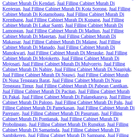
Cabinet Murah Di Kendari
,
Jual Filling Cabinet Murah Di
Kenjeran
,
Jual Filling Cabinet Murah Di Kota Sorong
,
Jual Filling
Cabinet Murah Di Kotamobagu
,
Jual Filling Cabinet Murah Di
Krembang
,
Jual Filling Cabinet Murah Di Kupang
,
Jual Filling
Cabinet Murah Di Lakar Santri
,
Jual Filling Cabinet Murah Di
Lamongan
,
Jual Filling Cabinet Murah Di Madiun
,
Jual Filling
Cabinet Murah Di Magetan
,
Jual Filling Cabinet Murah Di
Makassar
,
Jual Filling Cabinet Murah Di Malang
,
Jual Filling
Cabinet Murah Di Manado
,
Jual Filling Cabinet Murah Di
Manokwari
,
Jual Filling Cabinet Murah Di Merauke
,
Jual Filling
Cabinet Murah Di Mojokerto
,
Jual Filling Cabinet Murah Di
Mojosari
,
Jual Filling Cabinet Murah Di Mulyorejo
,
Jual Filling
Cabinet Murah Di Nabire
,
Jual Filling Cabinet Murah Di Nganjuk
,
Jual Filling Cabinet Murah Di Ngawi
,
Jual Filling Cabinet Murah
Di Nusa Tenggara Barat
,
Jual Filling Cabinet Murah Di Nusa
Tenggara Timur
,
Jual Filling Cabinet Murah Di Pabean Cantikan
,
Jual Filling Cabinet Murah Di Pacitan
,
Jual Filling Cabinet Murah
Di Pakal
,
Jual Filling Cabinet Murah Di Palangkaraya
,
Jual Filling
Cabinet Murah Di Palopo
,
Jual Filling Cabinet Murah Di Palu
,
Jual
Filling Cabinet Murah Di Pamekasan
,
Jual Filling Cabinet Murah Di
Parepare
,
Jual Filling Cabinet Murah Di Pasuruan
,
Jual Filling
Cabinet Murah Di Pontianak
,
Jual Filling Cabinet Murah Di
Probolinggo
,
Jual Filling Cabinet Murah Di Rungkut
,
Jual Filling
Cabinet Murah Di Samarinda
,
Jual Filling Cabinet Murah Di
Sambikerep
,
Jual Filling Cabinet Murah Di Sampang
,
Jual Filling