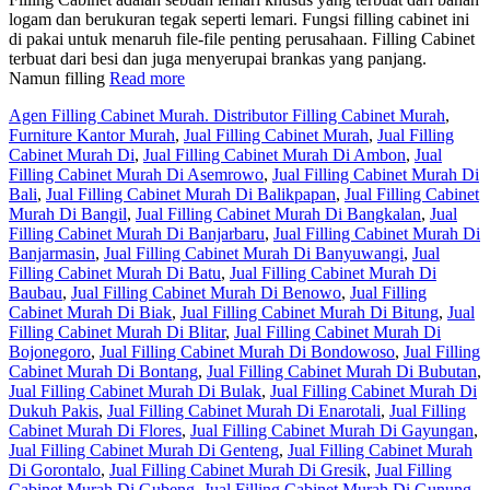
logam dan berukuran tegak seperti lemari. Fungsi filling cabinet ini
di pakai untuk menaruh file-file penting perusahaan. Filling Cabinet
terbuat dari besi dan juga menyerupai brankas yang panjang.
Namun filling
Read more
Agen Filling Cabinet Murah. Distributor Filling Cabinet Murah
,
Furniture Kantor Murah
,
Jual Filling Cabinet Murah
,
Jual Filling
Cabinet Murah Di
,
Jual Filling Cabinet Murah Di Ambon
,
Jual
Filling Cabinet Murah Di Asemrowo
,
Jual Filling Cabinet Murah Di
Bali
,
Jual Filling Cabinet Murah Di Balikpapan
,
Jual Filling Cabinet
Murah Di Bangil
,
Jual Filling Cabinet Murah Di Bangkalan
,
Jual
Filling Cabinet Murah Di Banjarbaru
,
Jual Filling Cabinet Murah Di
Banjarmasin
,
Jual Filling Cabinet Murah Di Banyuwangi
,
Jual
Filling Cabinet Murah Di Batu
,
Jual Filling Cabinet Murah Di
Baubau
,
Jual Filling Cabinet Murah Di Benowo
,
Jual Filling
Cabinet Murah Di Biak
,
Jual Filling Cabinet Murah Di Bitung
,
Jual
Filling Cabinet Murah Di Blitar
,
Jual Filling Cabinet Murah Di
Bojonegoro
,
Jual Filling Cabinet Murah Di Bondowoso
,
Jual Filling
Cabinet Murah Di Bontang
,
Jual Filling Cabinet Murah Di Bubutan
,
Jual Filling Cabinet Murah Di Bulak
,
Jual Filling Cabinet Murah Di
Dukuh Pakis
,
Jual Filling Cabinet Murah Di Enarotali
,
Jual Filling
Cabinet Murah Di Flores
,
Jual Filling Cabinet Murah Di Gayungan
,
Jual Filling Cabinet Murah Di Genteng
,
Jual Filling Cabinet Murah
Di Gorontalo
,
Jual Filling Cabinet Murah Di Gresik
,
Jual Filling
Cabinet Murah Di Gubeng
,
Jual Filling Cabinet Murah Di Gunung