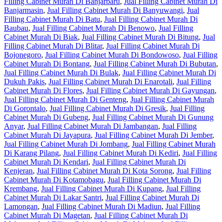
Filling Cabinet Murah Di Banjarbaru
,
Jual Filling Cabinet Murah Di
Banjarmasin
,
Jual Filling Cabinet Murah Di Banyuwangi
,
Jual
Filling Cabinet Murah Di Batu
,
Jual Filling Cabinet Murah Di
Baubau
,
Jual Filling Cabinet Murah Di Benowo
,
Jual Filling
Cabinet Murah Di Biak
,
Jual Filling Cabinet Murah Di Bitung
,
Jual
Filling Cabinet Murah Di Blitar
,
Jual Filling Cabinet Murah Di
Bojonegoro
,
Jual Filling Cabinet Murah Di Bondowoso
,
Jual Filling
Cabinet Murah Di Bontang
,
Jual Filling Cabinet Murah Di Bubutan
,
Jual Filling Cabinet Murah Di Bulak
,
Jual Filling Cabinet Murah Di
Dukuh Pakis
,
Jual Filling Cabinet Murah Di Enarotali
,
Jual Filling
Cabinet Murah Di Flores
,
Jual Filling Cabinet Murah Di Gayungan
,
Jual Filling Cabinet Murah Di Genteng
,
Jual Filling Cabinet Murah
Di Gorontalo
,
Jual Filling Cabinet Murah Di Gresik
,
Jual Filling
Cabinet Murah Di Gubeng
,
Jual Filling Cabinet Murah Di Gunung
Anyar
,
Jual Filling Cabinet Murah Di Jambangan
,
Jual Filling
Cabinet Murah Di Jayapura
,
Jual Filling Cabinet Murah Di Jember
,
Jual Filling Cabinet Murah Di Jombang
,
Jual Filling Cabinet Murah
Di Karang Pilang
,
Jual Filling Cabinet Murah Di Kediri
,
Jual Filling
Cabinet Murah Di Kendari
,
Jual Filling Cabinet Murah Di
Kenjeran
,
Jual Filling Cabinet Murah Di Kota Sorong
,
Jual Filling
Cabinet Murah Di Kotamobagu
,
Jual Filling Cabinet Murah Di
Krembang
,
Jual Filling Cabinet Murah Di Kupang
,
Jual Filling
Cabinet Murah Di Lakar Santri
,
Jual Filling Cabinet Murah Di
Lamongan
,
Jual Filling Cabinet Murah Di Madiun
,
Jual Filling
Cabinet Murah Di Magetan
,
Jual Filling Cabinet Murah Di