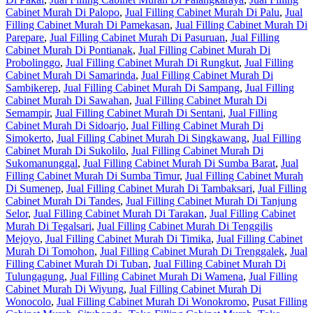
Cabinet Murah Di Palopo
,
Jual Filling Cabinet Murah Di Palu
,
Jual
Filling Cabinet Murah Di Pamekasan
,
Jual Filling Cabinet Murah Di
Parepare
,
Jual Filling Cabinet Murah Di Pasuruan
,
Jual Filling
Cabinet Murah Di Pontianak
,
Jual Filling Cabinet Murah Di
Probolinggo
,
Jual Filling Cabinet Murah Di Rungkut
,
Jual Filling
Cabinet Murah Di Samarinda
,
Jual Filling Cabinet Murah Di
Sambikerep
,
Jual Filling Cabinet Murah Di Sampang
,
Jual Filling
Cabinet Murah Di Sawahan
,
Jual Filling Cabinet Murah Di
Semampir
,
Jual Filling Cabinet Murah Di Sentani
,
Jual Filling
Cabinet Murah Di Sidoarjo
,
Jual Filling Cabinet Murah Di
Simokerto
,
Jual Filling Cabinet Murah Di Singkawang
,
Jual Filling
Cabinet Murah Di Sukolilo
,
Jual Filling Cabinet Murah Di
Sukomanunggal
,
Jual Filling Cabinet Murah Di Sumba Barat
,
Jual
Filling Cabinet Murah Di Sumba Timur
,
Jual Filling Cabinet Murah
Di Sumenep
,
Jual Filling Cabinet Murah Di Tambaksari
,
Jual Filling
Cabinet Murah Di Tandes
,
Jual Filling Cabinet Murah Di Tanjung
Selor
,
Jual Filling Cabinet Murah Di Tarakan
,
Jual Filling Cabinet
Murah Di Tegalsari
,
Jual Filling Cabinet Murah Di Tenggilis
Mejoyo
,
Jual Filling Cabinet Murah Di Timika
,
Jual Filling Cabinet
Murah Di Tomohon
,
Jual Filling Cabinet Murah Di Trenggalek
,
Jual
Filling Cabinet Murah Di Tuban
,
Jual Filling Cabinet Murah Di
Tulungagung
,
Jual Filling Cabinet Murah Di Wamena
,
Jual Filling
Cabinet Murah Di Wiyung
,
Jual Filling Cabinet Murah Di
Wonocolo
,
Jual Filling Cabinet Murah Di Wonokromo
,
Pusat Filling