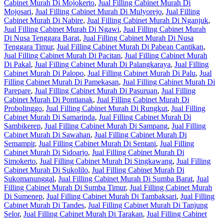
Cabinet Murah Di Mojokerto
,
Jual Filling Cabinet Murah Di
Mojosari
,
Jual Filling Cabinet Murah Di Mulyorejo
,
Jual Filling
Cabinet Murah Di Nabire
,
Jual Filling Cabinet Murah Di Nganjuk
,
Jual Filling Cabinet Murah Di Ngawi
,
Jual Filling Cabinet Murah
Di Nusa Tenggara Barat
,
Jual Filling Cabinet Murah Di Nusa
Tenggara Timur
,
Jual Filling Cabinet Murah Di Pabean Cantikan
,
Jual Filling Cabinet Murah Di Pacitan
,
Jual Filling Cabinet Murah
Di Pakal
,
Jual Filling Cabinet Murah Di Palangkaraya
,
Jual Filling
Cabinet Murah Di Palopo
,
Jual Filling Cabinet Murah Di Palu
,
Jual
Filling Cabinet Murah Di Pamekasan
,
Jual Filling Cabinet Murah Di
Parepare
,
Jual Filling Cabinet Murah Di Pasuruan
,
Jual Filling
Cabinet Murah Di Pontianak
,
Jual Filling Cabinet Murah Di
Probolinggo
,
Jual Filling Cabinet Murah Di Rungkut
,
Jual Filling
Cabinet Murah Di Samarinda
,
Jual Filling Cabinet Murah Di
Sambikerep
,
Jual Filling Cabinet Murah Di Sampang
,
Jual Filling
Cabinet Murah Di Sawahan
,
Jual Filling Cabinet Murah Di
Semampir
,
Jual Filling Cabinet Murah Di Sentani
,
Jual Filling
Cabinet Murah Di Sidoarjo
,
Jual Filling Cabinet Murah Di
Simokerto
,
Jual Filling Cabinet Murah Di Singkawang
,
Jual Filling
Cabinet Murah Di Sukolilo
,
Jual Filling Cabinet Murah Di
Sukomanunggal
,
Jual Filling Cabinet Murah Di Sumba Barat
,
Jual
Filling Cabinet Murah Di Sumba Timur
,
Jual Filling Cabinet Murah
Di Sumenep
,
Jual Filling Cabinet Murah Di Tambaksari
,
Jual Filling
Cabinet Murah Di Tandes
,
Jual Filling Cabinet Murah Di Tanjung
Selor
,
Jual Filling Cabinet Murah Di Tarakan
,
Jual Filling Cabinet