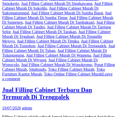
Simokerto
,
Jual Filling Cabinet Murah Di Singkawang
,
Jual Filling
Cabinet Murah Di Sukolilo
,
Jual Filling Cabinet Murah Di
Sukomanunggal
,
Jual Filling Cabinet Murah Di Sumba Barat
,
Jual
Filling Cabinet Murah Di Sumba Timur
,
Jual Filling Cabinet Murah
Di Sumenep
,
Jual Filling Cabinet Murah Di Tambaksari
,
Jual Filling
Cabinet Murah Di Tandes
,
Jual Filling Cabinet Murah Di Tanjung
Selor
,
Jual Filling Cabinet Murah Di Tarakan
,
Jual Filling Cabinet
Murah Di Tegalsari
,
Jual Filling Cabinet Murah Di Tenggilis
Mejoyo
,
Jual Filling Cabinet Murah Di Timika
,
Jual Filling Cabinet
Murah Di Tomohon
,
Jual Filling Cabinet Murah Di Trenggalek
,
Jual
Filling Cabinet Murah Di Tuban
,
Jual Filling Cabinet Murah Di
Tulungagung
,
Jual Filling Cabinet Murah Di Wamena
,
Jual Filling
Cabinet Murah Di Wiyung
,
Jual Filling Cabinet Murah Di
Wonocolo
,
Jual Filling Cabinet Murah Di Wonokromo
,
Pusat Filling
Cabinet Murah
,
Situbondo
,
Toko Filling Cabinet Murah
,
Toko
Furniture Kantor Murah
,
Toko Online Filling Cabinet Murah
Leave
a comment
Jual Filling Cabinet Terbaru Dan
Termurah Di Trenggalek
19/07/2026
admin
Filling Cabinet adalah sebuah lemari khusus yang terbuat dari bahan