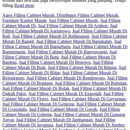
terbuat dari besi dan juga menyerupai brankas yang panjang. Tetapi
filling
Read more
Agen Filling Cabinet Murah. Distributor Filling Cabinet Murah
,
Furniture Kantor Murah
,
Jual Filling Cabinet Murah
,
Jual Filling
Cabinet Murah Di
,
Jual Filling Cabinet Murah Di Ambon
,
Jual
Filling Cabinet Murah Di Asemrowo
,
Jual Filling Cabinet Murah Di
Bali
,
Jual Filling Cabinet Murah Di Balikpapan
,
Jual Filling Cabinet
Murah Di Bangil
,
Jual Filling Cabinet Murah Di Bangkalan
,
Jual
Filling Cabinet Murah Di Banjarbaru
,
Jual Filling Cabinet Murah Di
Banjarmasin
,
Jual Filling Cabinet Murah Di Banyuwangi
,
Jual
Filling Cabinet Murah Di Batu
,
Jual Filling Cabinet Murah Di
Baubau
,
Jual Filling Cabinet Murah Di Benowo
,
Jual Filling
Cabinet Murah Di Biak
,
Jual Filling Cabinet Murah Di Bitung
,
Jual
Filling Cabinet Murah Di Blitar
,
Jual Filling Cabinet Murah Di
Bojonegoro
,
Jual Filling Cabinet Murah Di Bondowoso
,
Jual Filling
Cabinet Murah Di Bontang
,
Jual Filling Cabinet Murah Di Bubutan
,
Jual Filling Cabinet Murah Di Bulak
,
Jual Filling Cabinet Murah Di
Dukuh Pakis
,
Jual Filling Cabinet Murah Di Enarotali
,
Jual Filling
Cabinet Murah Di Flores
,
Jual Filling Cabinet Murah Di Gayungan
,
Jual Filling Cabinet Murah Di Genteng
,
Jual Filling Cabinet Murah
Di Gorontalo
,
Jual Filling Cabinet Murah Di Gresik
,
Jual Filling
Cabinet Murah Di Gubeng
,
Jual Filling Cabinet Murah Di Gunung
Anyar
,
Jual Filling Cabinet Murah Di Jambangan
,
Jual Filling
Cabinet Murah Di Jayapura
,
Jual Filling Cabinet Murah Di Jember
,