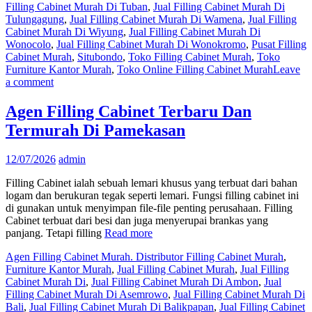
Filling Cabinet Murah Di Tuban
,
Jual Filling Cabinet Murah Di
Tulungagung
,
Jual Filling Cabinet Murah Di Wamena
,
Jual Filling
Cabinet Murah Di Wiyung
,
Jual Filling Cabinet Murah Di
Wonocolo
,
Jual Filling Cabinet Murah Di Wonokromo
,
Pusat Filling
Cabinet Murah
,
Situbondo
,
Toko Filling Cabinet Murah
,
Toko
Furniture Kantor Murah
,
Toko Online Filling Cabinet Murah
Leave
a comment
Agen Filling Cabinet Terbaru Dan
Termurah Di Pamekasan
12/07/2026
admin
Filling Cabinet ialah sebuah lemari khusus yang terbuat dari bahan
logam dan berukuran tegak seperti lemari. Fungsi filling cabinet ini
di gunakan untuk menyimpan file-file penting perusahaan. Filling
Cabinet terbuat dari besi dan juga menyerupai brankas yang
panjang. Tetapi filling
Read more
Agen Filling Cabinet Murah. Distributor Filling Cabinet Murah
,
Furniture Kantor Murah
,
Jual Filling Cabinet Murah
,
Jual Filling
Cabinet Murah Di
,
Jual Filling Cabinet Murah Di Ambon
,
Jual
Filling Cabinet Murah Di Asemrowo
,
Jual Filling Cabinet Murah Di
Bali
,
Jual Filling Cabinet Murah Di Balikpapan
,
Jual Filling Cabinet