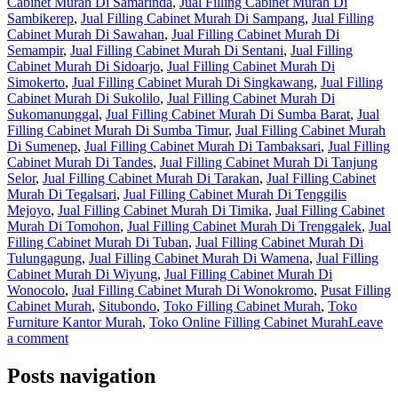
Cabinet Murah Di Samarinda
,
Jual Filling Cabinet Murah Di
Sambikerep
,
Jual Filling Cabinet Murah Di Sampang
,
Jual Filling
Cabinet Murah Di Sawahan
,
Jual Filling Cabinet Murah Di
Semampir
,
Jual Filling Cabinet Murah Di Sentani
,
Jual Filling
Cabinet Murah Di Sidoarjo
,
Jual Filling Cabinet Murah Di
Simokerto
,
Jual Filling Cabinet Murah Di Singkawang
,
Jual Filling
Cabinet Murah Di Sukolilo
,
Jual Filling Cabinet Murah Di
Sukomanunggal
,
Jual Filling Cabinet Murah Di Sumba Barat
,
Jual
Filling Cabinet Murah Di Sumba Timur
,
Jual Filling Cabinet Murah
Di Sumenep
,
Jual Filling Cabinet Murah Di Tambaksari
,
Jual Filling
Cabinet Murah Di Tandes
,
Jual Filling Cabinet Murah Di Tanjung
Selor
,
Jual Filling Cabinet Murah Di Tarakan
,
Jual Filling Cabinet
Murah Di Tegalsari
,
Jual Filling Cabinet Murah Di Tenggilis
Mejoyo
,
Jual Filling Cabinet Murah Di Timika
,
Jual Filling Cabinet
Murah Di Tomohon
,
Jual Filling Cabinet Murah Di Trenggalek
,
Jual
Filling Cabinet Murah Di Tuban
,
Jual Filling Cabinet Murah Di
Tulungagung
,
Jual Filling Cabinet Murah Di Wamena
,
Jual Filling
Cabinet Murah Di Wiyung
,
Jual Filling Cabinet Murah Di
Wonocolo
,
Jual Filling Cabinet Murah Di Wonokromo
,
Pusat Filling
Cabinet Murah
,
Situbondo
,
Toko Filling Cabinet Murah
,
Toko
Furniture Kantor Murah
,
Toko Online Filling Cabinet Murah
Leave
a comment
Posts navigation