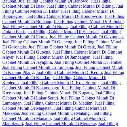
Baubau
,
Jual Filling Cabinet Murah Di Benowo
,
Jual Filling
Cabinet Murah Di Biak
,
Jual Filling Cabinet Murah Di Bitung
,
Jual
Filling Cabinet Murah Di Blitar
,
Jual Filling Cabinet Murah Di
Bojonegoro
,
Jual Filling Cabinet Murah Di Bondowoso
,
Jual Filling
Cabinet Murah Di Bontang
,
Jual Filling Cabinet Murah Di Bubutan
,
Jual Filling Cabinet Murah Di Bulak
,
Jual Filling Cabinet Murah Di
Dukuh Pakis
,
Jual Filling Cabinet Murah Di Enarotali
,
Jual Filling
Cabinet Murah Di Flores
,
Jual Filling Cabinet Murah Di Gayungan
,
Jual Filling Cabinet Murah Di Genteng
,
Jual Filling Cabinet Murah
Di Gorontalo
,
Jual Filling Cabinet Murah Di Gresik
,
Jual Filling
Cabinet Murah Di Gubeng
,
Jual Filling Cabinet Murah Di Gunung
Anyar
,
Jual Filling Cabinet Murah Di Jambangan
,
Jual Filling
Cabinet Murah Di Jayapura
,
Jual Filling Cabinet Murah Di Jember
,
Jual Filling Cabinet Murah Di Jombang
,
Jual Filling Cabinet Murah
Di Karang Pilang
,
Jual Filling Cabinet Murah Di Kediri
,
Jual Filling
Cabinet Murah Di Kendari
,
Jual Filling Cabinet Murah Di
Kenjeran
,
Jual Filling Cabinet Murah Di Kota Sorong
,
Jual Filling
Cabinet Murah Di Kotamobagu
,
Jual Filling Cabinet Murah Di
Krembang
,
Jual Filling Cabinet Murah Di Kupang
,
Jual Filling
Cabinet Murah Di Lakar Santri
,
Jual Filling Cabinet Murah Di
Lamongan
,
Jual Filling Cabinet Murah Di Madiun
,
Jual Filling
Cabinet Murah Di Magetan
,
Jual Filling Cabinet Murah Di
Makassar
,
Jual Filling Cabinet Murah Di Malang
,
Jual Filling
Cabinet Murah Di Manado
,
Jual Filling Cabinet Murah Di
Manokwari
,
Jual Filling Cabinet Murah Di Merauke
,
Jual Filling