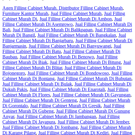
Agen Filling Cabinet Murah. Distributor Filling Cabinet Murah
,
Furniture Kantor Murah
,
Jual Filling Cabinet Murah
,
Jual Filling
Cabinet Murah Di
,
Jual Filling Cabinet Murah Di Ambon
,
Jual
Filling Cabinet Murah Di Asemrowo
,
Jual Filling Cabinet Murah Di
Bali
,
Jual Filling Cabinet Murah Di Balikpapan
,
Jual Filling Cabinet
Murah Di Bangil
,
Jual Filling Cabinet Murah Di Bangkalan
,
Jual
Filling Cabinet Murah Di Banjarbaru
,
Jual Filling Cabinet Murah Di
Banjarmasin
,
Jual Filling Cabinet Murah Di Banyuwangi
,
Jual
Filling Cabinet Murah Di Batu
,
Jual Filling Cabinet Murah Di
Baubau
,
Jual Filling Cabinet Murah Di Benowo
,
Jual Filling
Cabinet Murah Di Biak
,
Jual Filling Cabinet Murah Di Bitung
,
Jual
Filling Cabinet Murah Di Blitar
,
Jual Filling Cabinet Murah Di
Bojonegoro
,
Jual Filling Cabinet Murah Di Bondowoso
,
Jual Filling
Cabinet Murah Di Bontang
,
Jual Filling Cabinet Murah Di Bubutan
,
Jual Filling Cabinet Murah Di Bulak
,
Jual Filling Cabinet Murah Di
Dukuh Pakis
,
Jual Filling Cabinet Murah Di Enarotali
,
Jual Filling
Cabinet Murah Di Flores
,
Jual Filling Cabinet Murah Di Gayungan
,
Jual Filling Cabinet Murah Di Genteng
,
Jual Filling Cabinet Murah
Di Gorontalo
,
Jual Filling Cabinet Murah Di Gresik
,
Jual Filling
Cabinet Murah Di Gubeng
,
Jual Filling Cabinet Murah Di Gunung
Anyar
,
Jual Filling Cabinet Murah Di Jambangan
,
Jual Filling
Cabinet Murah Di Jayapura
,
Jual Filling Cabinet Murah Di Jember
,
Jual Filling Cabinet Murah Di Jombang
,
Jual Filling Cabinet Murah
Di Karang Pilang
,
Jual Filling Cabinet Murah Di Kediri
,
Jual Filling