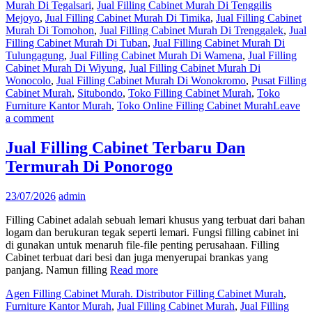
Murah Di Tegalsari
,
Jual Filling Cabinet Murah Di Tenggilis
Mejoyo
,
Jual Filling Cabinet Murah Di Timika
,
Jual Filling Cabinet
Murah Di Tomohon
,
Jual Filling Cabinet Murah Di Trenggalek
,
Jual
Filling Cabinet Murah Di Tuban
,
Jual Filling Cabinet Murah Di
Tulungagung
,
Jual Filling Cabinet Murah Di Wamena
,
Jual Filling
Cabinet Murah Di Wiyung
,
Jual Filling Cabinet Murah Di
Wonocolo
,
Jual Filling Cabinet Murah Di Wonokromo
,
Pusat Filling
Cabinet Murah
,
Situbondo
,
Toko Filling Cabinet Murah
,
Toko
Furniture Kantor Murah
,
Toko Online Filling Cabinet Murah
Leave
a comment
Jual Filling Cabinet Terbaru Dan
Termurah Di Ponorogo
23/07/2026
admin
Filling Cabinet adalah sebuah lemari khusus yang terbuat dari bahan
logam dan berukuran tegak seperti lemari. Fungsi filling cabinet ini
di gunakan untuk menaruh file-file penting perusahaan. Filling
Cabinet terbuat dari besi dan juga menyerupai brankas yang
panjang. Namun filling
Read more
Agen Filling Cabinet Murah. Distributor Filling Cabinet Murah
,
Furniture Kantor Murah
,
Jual Filling Cabinet Murah
,
Jual Filling