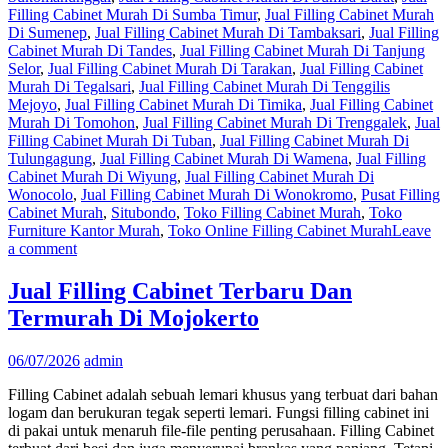
Filling Cabinet Murah Di Sumba Timur
,
Jual Filling Cabinet Murah
Di Sumenep
,
Jual Filling Cabinet Murah Di Tambaksari
,
Jual Filling
Cabinet Murah Di Tandes
,
Jual Filling Cabinet Murah Di Tanjung
Selor
,
Jual Filling Cabinet Murah Di Tarakan
,
Jual Filling Cabinet
Murah Di Tegalsari
,
Jual Filling Cabinet Murah Di Tenggilis
Mejoyo
,
Jual Filling Cabinet Murah Di Timika
,
Jual Filling Cabinet
Murah Di Tomohon
,
Jual Filling Cabinet Murah Di Trenggalek
,
Jual
Filling Cabinet Murah Di Tuban
,
Jual Filling Cabinet Murah Di
Tulungagung
,
Jual Filling Cabinet Murah Di Wamena
,
Jual Filling
Cabinet Murah Di Wiyung
,
Jual Filling Cabinet Murah Di
Wonocolo
,
Jual Filling Cabinet Murah Di Wonokromo
,
Pusat Filling
Cabinet Murah
,
Situbondo
,
Toko Filling Cabinet Murah
,
Toko
Furniture Kantor Murah
,
Toko Online Filling Cabinet Murah
Leave
a comment
Jual Filling Cabinet Terbaru Dan
Termurah Di Mojokerto
06/07/2026
admin
Filling Cabinet adalah sebuah lemari khusus yang terbuat dari bahan
logam dan berukuran tegak seperti lemari. Fungsi filling cabinet ini
di pakai untuk menaruh file-file penting perusahaan. Filling Cabinet