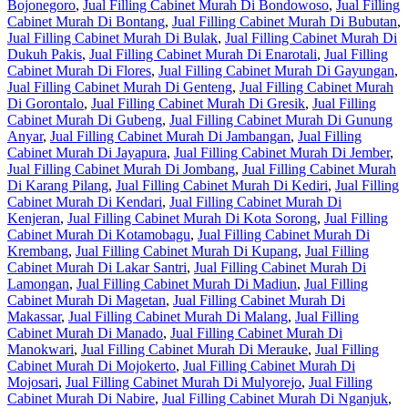
Bojonegoro
,
Jual Filling Cabinet Murah Di Bondowoso
,
Jual Filling
Cabinet Murah Di Bontang
,
Jual Filling Cabinet Murah Di Bubutan
,
Jual Filling Cabinet Murah Di Bulak
,
Jual Filling Cabinet Murah Di
Dukuh Pakis
,
Jual Filling Cabinet Murah Di Enarotali
,
Jual Filling
Cabinet Murah Di Flores
,
Jual Filling Cabinet Murah Di Gayungan
,
Jual Filling Cabinet Murah Di Genteng
,
Jual Filling Cabinet Murah
Di Gorontalo
,
Jual Filling Cabinet Murah Di Gresik
,
Jual Filling
Cabinet Murah Di Gubeng
,
Jual Filling Cabinet Murah Di Gunung
Anyar
,
Jual Filling Cabinet Murah Di Jambangan
,
Jual Filling
Cabinet Murah Di Jayapura
,
Jual Filling Cabinet Murah Di Jember
,
Jual Filling Cabinet Murah Di Jombang
,
Jual Filling Cabinet Murah
Di Karang Pilang
,
Jual Filling Cabinet Murah Di Kediri
,
Jual Filling
Cabinet Murah Di Kendari
,
Jual Filling Cabinet Murah Di
Kenjeran
,
Jual Filling Cabinet Murah Di Kota Sorong
,
Jual Filling
Cabinet Murah Di Kotamobagu
,
Jual Filling Cabinet Murah Di
Krembang
,
Jual Filling Cabinet Murah Di Kupang
,
Jual Filling
Cabinet Murah Di Lakar Santri
,
Jual Filling Cabinet Murah Di
Lamongan
,
Jual Filling Cabinet Murah Di Madiun
,
Jual Filling
Cabinet Murah Di Magetan
,
Jual Filling Cabinet Murah Di
Makassar
,
Jual Filling Cabinet Murah Di Malang
,
Jual Filling
Cabinet Murah Di Manado
,
Jual Filling Cabinet Murah Di
Manokwari
,
Jual Filling Cabinet Murah Di Merauke
,
Jual Filling
Cabinet Murah Di Mojokerto
,
Jual Filling Cabinet Murah Di
Mojosari
,
Jual Filling Cabinet Murah Di Mulyorejo
,
Jual Filling
Cabinet Murah Di Nabire
,
Jual Filling Cabinet Murah Di Nganjuk
,