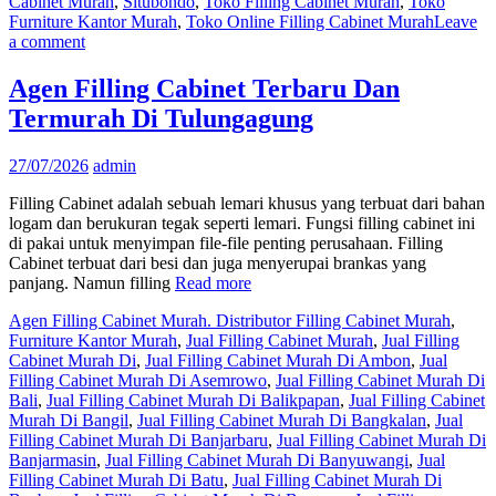
Cabinet Murah
,
Situbondo
,
Toko Filling Cabinet Murah
,
Toko
Furniture Kantor Murah
,
Toko Online Filling Cabinet Murah
Leave
a comment
Agen Filling Cabinet Terbaru Dan
Termurah Di Tulungagung
27/07/2026
admin
Filling Cabinet adalah sebuah lemari khusus yang terbuat dari bahan
logam dan berukuran tegak seperti lemari. Fungsi filling cabinet ini
di pakai untuk menyimpan file-file penting perusahaan. Filling
Cabinet terbuat dari besi dan juga menyerupai brankas yang
panjang. Namun filling
Read more
Agen Filling Cabinet Murah. Distributor Filling Cabinet Murah
,
Furniture Kantor Murah
,
Jual Filling Cabinet Murah
,
Jual Filling
Cabinet Murah Di
,
Jual Filling Cabinet Murah Di Ambon
,
Jual
Filling Cabinet Murah Di Asemrowo
,
Jual Filling Cabinet Murah Di
Bali
,
Jual Filling Cabinet Murah Di Balikpapan
,
Jual Filling Cabinet
Murah Di Bangil
,
Jual Filling Cabinet Murah Di Bangkalan
,
Jual
Filling Cabinet Murah Di Banjarbaru
,
Jual Filling Cabinet Murah Di
Banjarmasin
,
Jual Filling Cabinet Murah Di Banyuwangi
,
Jual
Filling Cabinet Murah Di Batu
,
Jual Filling Cabinet Murah Di