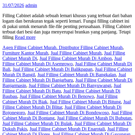
31/07/2026
admin
Filling Cabinet adalah sebuah lemari khusus yang terbuat dari bahan
logam dan berukuran tegak seperti lemari. Fungsi filling cabinet ini
di pakai untuk menaruh file-file penting perusahaan. Filling Cabinet
terbuat dari besi dan juga menyerupai brankas yang panjang. Tetapi
filling
Read more
Agen Filling Cabinet Murah. Distributor Filling Cabinet Murah
,
Furniture Kantor Murah
,
Jual Filling Cabinet Murah
,
Jual Filling
Cabinet Murah Di
,
Jual Filling Cabinet Murah Di Ambon
,
Jual
Filling Cabinet Murah Di Asemrowo
,
Jual Filling Cabinet Murah Di
Bali
,
Jual Filling Cabinet Murah Di Balikpapan
,
Jual Filling Cabinet
Murah Di Bangil
,
Jual Filling Cabinet Murah Di Bangkalan
,
Jual
Filling Cabinet Murah Di Banjarbaru
,
Jual Filling Cabinet Murah Di
Banjarmasin
,
Jual Filling Cabinet Murah Di Banyuwangi
,
Jual
Filling Cabinet Murah Di Batu
,
Jual Filling Cabinet Murah Di
Baubau
,
Jual Filling Cabinet Murah Di Benowo
,
Jual Filling
Cabinet Murah Di Biak
,
Jual Filling Cabinet Murah Di Bitung
,
Jual
Filling Cabinet Murah Di Blitar
,
Jual Filling Cabinet Murah Di
Bojonegoro
,
Jual Filling Cabinet Murah Di Bondowoso
,
Jual Filling
Cabinet Murah Di Bontang
,
Jual Filling Cabinet Murah Di Bubutan
,
Jual Filling Cabinet Murah Di Bulak
,
Jual Filling Cabinet Murah Di
Dukuh Pakis
,
Jual Filling Cabinet Murah Di Enarotali
,
Jual Filling
Cabinet Murah Di Flores
,
Jual Filling Cabinet Murah Di Gayungan
,