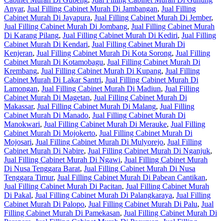
Anyar
,
Jual Filling Cabinet Murah Di Jambangan
,
Jual Filling
Cabinet Murah Di Jayapura
,
Jual Filling Cabinet Murah Di Jember
,
Jual Filling Cabinet Murah Di Jombang
,
Jual Filling Cabinet Murah
Di Karang Pilang
,
Jual Filling Cabinet Murah Di Kediri
,
Jual Filling
Cabinet Murah Di Kendari
,
Jual Filling Cabinet Murah Di
Kenjeran
,
Jual Filling Cabinet Murah Di Kota Sorong
,
Jual Filling
Cabinet Murah Di Kotamobagu
,
Jual Filling Cabinet Murah Di
Krembang
,
Jual Filling Cabinet Murah Di Kupang
,
Jual Filling
Cabinet Murah Di Lakar Santri
,
Jual Filling Cabinet Murah Di
Lamongan
,
Jual Filling Cabinet Murah Di Madiun
,
Jual Filling
Cabinet Murah Di Magetan
,
Jual Filling Cabinet Murah Di
Makassar
,
Jual Filling Cabinet Murah Di Malang
,
Jual Filling
Cabinet Murah Di Manado
,
Jual Filling Cabinet Murah Di
Manokwari
,
Jual Filling Cabinet Murah Di Merauke
,
Jual Filling
Cabinet Murah Di Mojokerto
,
Jual Filling Cabinet Murah Di
Mojosari
,
Jual Filling Cabinet Murah Di Mulyorejo
,
Jual Filling
Cabinet Murah Di Nabire
,
Jual Filling Cabinet Murah Di Nganjuk
,
Jual Filling Cabinet Murah Di Ngawi
,
Jual Filling Cabinet Murah
Di Nusa Tenggara Barat
,
Jual Filling Cabinet Murah Di Nusa
Tenggara Timur
,
Jual Filling Cabinet Murah Di Pabean Cantikan
,
Jual Filling Cabinet Murah Di Pacitan
,
Jual Filling Cabinet Murah
Di Pakal
,
Jual Filling Cabinet Murah Di Palangkaraya
,
Jual Filling
Cabinet Murah Di Palopo
,
Jual Filling Cabinet Murah Di Palu
,
Jual
Filling Cabinet Murah Di Pamekasan
,
Jual Filling Cabinet Murah Di