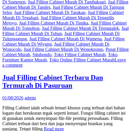
Di Sumenep
,
Jual Filling Cabinet Murah Di Tambaksari
,
Jual Filling
Cabinet Murah Di Tandes
,
Jual Filling Cabinet Murah Di Tanjung
Selor
,
Jual Filling Cabinet Murah Di Tarakan
,
Jual Filling Cabinet
Murah Di Tegalsari
,
Jual Filling Cabinet Murah Di Tenggilis
Mejoyo
,
Jual Filling Cabinet Murah Di Timika
,
Jual Filling Cabinet
Murah Di Tomohon
,
Jual Filling Cabinet Murah Di Trenggalek
,
Jual
Filling Cabinet Murah Di Tuban
,
Jual Filling Cabinet Murah Di
Tulungagung
,
Jual Filling Cabinet Murah Di Wamena
,
Jual Filling
Cabinet Murah Di Wiyung
,
Jual Filling Cabinet Murah Di
Wonocolo
,
Jual Filling Cabinet Murah Di Wonokromo
,
Pusat Filling
Cabinet Murah
,
Situbondo
,
Toko Filling Cabinet Murah
,
Toko
Furniture Kantor Murah
,
Toko Online Filling Cabinet Murah
Leave
a comment
Jual Filling Cabinet Terbaru Dan
Termurah Di Pasuruan
01/08/2026
admin
Filling Cabinet ialah sebuah lemari khusus yang terbuat dari bahan
logam dan berukuran tegak seperti lemari. Fungsi filling cabinet ini
di gunakan untuk menyimpan file-file penting perusahaan. Filling
Cabinet terbuat dari besi dan juga menyerupai brankas yang
panjang. Tetapi filling
Read more