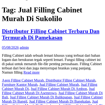
Tag:
Jual Filling Cabinet
Murah Di Sukolilo
Distributor Filling Cabinet Terbaru Dan
Termurah Di Pamekasan
05/08/2026
admin
Filling Cabinet ialah sebuah lemari khusus yang terbuat dari bahan
logam dan berukuran tegak seperti lemari. Fungsi filling cabinet ini
di pakai untuk menaruh file-file penting perusahaan. Filling Cabinet
terbuat dari besi dan juga menyerupai brankas yang panjang.
Namun filling
Read more
Agen Filling Cabinet Murah. Distributor Filling Cabinet Murah
,
Furniture Kantor Murah
,
Jual Filling Cabinet Murah
,
Jual Filling
Cabinet Murah Di
,
Jual Filling Cabinet Murah Di Ambon
,
Jual
Filling Cabinet Murah Di Asemrowo
,
Jual Filling Cabinet Murah Di
Bali
,
Jual Filling Cabinet Murah Di Balikpapan
,
Jual Filling Cabinet
Murah Di Bangil
,
Jual Filling Cabinet Murah Di Bangkalan
,
Jual