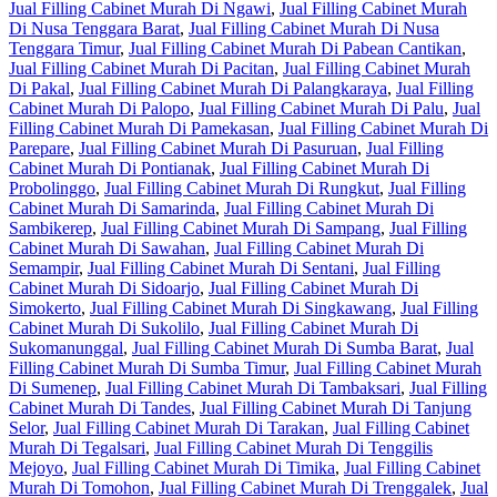
Jual Filling Cabinet Murah Di Ngawi
,
Jual Filling Cabinet Murah
Di Nusa Tenggara Barat
,
Jual Filling Cabinet Murah Di Nusa
Tenggara Timur
,
Jual Filling Cabinet Murah Di Pabean Cantikan
,
Jual Filling Cabinet Murah Di Pacitan
,
Jual Filling Cabinet Murah
Di Pakal
,
Jual Filling Cabinet Murah Di Palangkaraya
,
Jual Filling
Cabinet Murah Di Palopo
,
Jual Filling Cabinet Murah Di Palu
,
Jual
Filling Cabinet Murah Di Pamekasan
,
Jual Filling Cabinet Murah Di
Parepare
,
Jual Filling Cabinet Murah Di Pasuruan
,
Jual Filling
Cabinet Murah Di Pontianak
,
Jual Filling Cabinet Murah Di
Probolinggo
,
Jual Filling Cabinet Murah Di Rungkut
,
Jual Filling
Cabinet Murah Di Samarinda
,
Jual Filling Cabinet Murah Di
Sambikerep
,
Jual Filling Cabinet Murah Di Sampang
,
Jual Filling
Cabinet Murah Di Sawahan
,
Jual Filling Cabinet Murah Di
Semampir
,
Jual Filling Cabinet Murah Di Sentani
,
Jual Filling
Cabinet Murah Di Sidoarjo
,
Jual Filling Cabinet Murah Di
Simokerto
,
Jual Filling Cabinet Murah Di Singkawang
,
Jual Filling
Cabinet Murah Di Sukolilo
,
Jual Filling Cabinet Murah Di
Sukomanunggal
,
Jual Filling Cabinet Murah Di Sumba Barat
,
Jual
Filling Cabinet Murah Di Sumba Timur
,
Jual Filling Cabinet Murah
Di Sumenep
,
Jual Filling Cabinet Murah Di Tambaksari
,
Jual Filling
Cabinet Murah Di Tandes
,
Jual Filling Cabinet Murah Di Tanjung
Selor
,
Jual Filling Cabinet Murah Di Tarakan
,
Jual Filling Cabinet
Murah Di Tegalsari
,
Jual Filling Cabinet Murah Di Tenggilis
Mejoyo
,
Jual Filling Cabinet Murah Di Timika
,
Jual Filling Cabinet
Murah Di Tomohon
,
Jual Filling Cabinet Murah Di Trenggalek
,
Jual