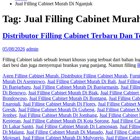
Jual Filling Cabinet Murah Di Nganjuk
Tag:
Jual Filling Cabinet Mura
Distributor Filling Cabinet Terbaru Dan
05/08/2026
admin
Filling Cabinet ialah sebuah lemari khusus yang terbuat dari bahan log
dari besi dan juga menyerupai brankas yang panjang. Namun filling
R
Agen Filling Cabinet Murah. Distributor Filling Cabinet Murah
,
Furn
Murah Di Asemrowo
,
Jual Filling Cabinet Murah Di Bali
,
Jual Filli
Di Banjarbaru
,
Jual Filling Cabinet Murah Di Banjarmasin
,
Jual Fill
Di Benowo
,
Jual Filling Cabinet Murah Di Biak
,
Jual Filling Cabine
Bondowoso
,
Jual Filling Cabinet Murah Di Bontang
,
Jual Filling C
Enarotali
,
Jual Filling Cabinet Murah Di Flores
,
Jual Filling Cabine
Gresik
,
Jual Filling Cabinet Murah Di Gubeng
,
Jual Filling Cabinet
Jember
,
Jual Filling Cabinet Murah Di Jombang
,
Jual Filling Cabine
Kenjeran
,
Jual Filling Cabinet Murah Di Kota Sorong
,
Jual Filling 
Di Lakar Santri
,
Jual Filling Cabinet Murah Di Lamongan
,
Jual Fill
Di Malang
,
Jual Filling Cabinet Murah Di Manado
,
Jual Filling Cab
Mojosari
,
Jual Filling Cabinet Murah Di Mulyorejo
,
Jual Filling Cab