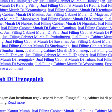
 Murah Di Gunung Anyar
,
Jual Filling Cabinet Murah Di Jambangan
,
Ju
t Murah Di Karang Pilang
,
Jual Filling Cabinet Murah Di Kediri
,
Jual F
Cabinet Murah Di Kotamobagu
,
Jual Filling Cabinet Murah Di Kremban
ing Cabinet Murah Di Madiun
,
Jual Filling Cabinet Murah Di Magetan
,
J
inet Murah Di Manokwari
,
Jual Filling Cabinet Murah Di Merauke
,
Jual
inet Murah Di Nabire
,
Jual Filling Cabinet Murah Di Nganjuk
,
Jual Fil
,
Jual Filling Cabinet Murah Di Pabean Cantikan
,
Jual Filling Cabinet 
po
,
Jual Filling Cabinet Murah Di Palu
,
Jual Filling Cabinet Murah Di
k
,
Jual Filling Cabinet Murah Di Probolinggo
,
Jual Filling Cabinet Mu
ang
,
Jual Filling Cabinet Murah Di Sawahan
,
Jual Filling Cabinet Mur
,
Jual Filling Cabinet Murah Di Singkawang
,
Jual Filling Cabinet Mura
Di Sumba Timur
,
Jual Filling Cabinet Murah Di Sumenep
,
Jual Filling 
urah Di Tarakan
,
Jual Filling Cabinet Murah Di Tegalsari
,
Jual Filling 
t Murah Di Trenggalek
,
Jual Filling Cabinet Murah Di Tuban
,
Jual Fill
et Murah Di Wonocolo
,
Jual Filling Cabinet Murah Di Wonokromo
,
Pusa
ave a comment
ah Di Trenggalek
gam dan berukuran tegak seperti lemari. Fungsi filling cabinet ini di p
lling
Read more
iture Kantor Murah
,
Jual Filling Cabinet Murah
,
Jual Filling Cabinet M