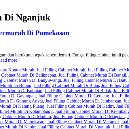
h Di Nganjuk
 Termurah Di Pamekasan
am dan berukuran tegak seperti lemari. Fungsi filling cabinet ini di pak
ead more
iture Kantor Murah
,
Jual Filling Cabinet Murah
,
Jual Filling Cabinet M
ng Cabinet Murah Di Balikpapan
,
Jual Filling Cabinet Murah Di Bangil
,
ing Cabinet Murah Di Banyuwangi
,
Jual Filling Cabinet Murah Di Batu
t Murah Di Bitung
,
Jual Filling Cabinet Murah Di Blitar
,
Jual Filling C
abinet Murah Di Bubutan
,
Jual Filling Cabinet Murah Di Bulak
,
Jual Fil
t Murah Di Gayungan
,
Jual Filling Cabinet Murah Di Genteng
,
Jual Fill
 Murah Di Gunung Anyar
,
Jual Filling Cabinet Murah Di Jambangan
,
Ju
t Murah Di Karang Pilang
,
Jual Filling Cabinet Murah Di Kediri
,
Jual F
Cabinet Murah Di Kotamobagu
,
Jual Filling Cabinet Murah Di Kremban
ing Cabinet Murah Di Madiun
,
Jual Filling Cabinet Murah Di Magetan
,
J
inet Murah Di Manokwari
,
Jual Filling Cabinet Murah Di Merauke
,
Jual
inet Murah Di Nabire
,
Jual Filling Cabinet Murah Di Nganjuk
,
Jual Fil