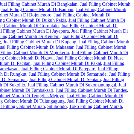
Jual Filling Cabinet Murah Di Bangkalan
,
Jual Filling Cabinet Murah
,
Jual Filling Cabinet Murah Di Baubau
,
Jual Filling Cabinet Murah
abinet Murah Di Bojonegoro
,
Jual Filling Cabinet Murah Di
ling Cabinet Murah Di Dukuh Pakis
,
Jual Filling Cabinet Murah Di
ing Cabinet Murah Di Gorontalo
,
Jual Filling Cabinet Murah Di
al Filling Cabinet Murah Di Jayapura
,
Jual Filling Cabinet Murah Di
illing Cabinet Murah Di Kendari
,
Jual Filling Cabinet Murah Di
g
,
Jual Filling Cabinet Murah Di Kupang
,
Jual Filling Cabinet Murah
ual Filling Cabinet Murah Di Makassar
,
Jual Filling Cabinet Murah
 Filling Cabinet Murah Di Mojokerto
,
Jual Filling Cabinet Murah Di
ling Cabinet Murah Di Ngawi
,
Jual Filling Cabinet Murah Di Nusa
Murah Di Pacitan
,
Jual Filling Cabinet Murah Di Pakal
,
Jual Filling
 Pamekasan
,
Jual Filling Cabinet Murah Di Parepare
,
Jual Filling
rah Di Rungkut
,
Jual Filling Cabinet Murah Di Samarinda
,
Jual Filling
ah Di Semampir
,
Jual Filling Cabinet Murah Di Sentani
,
Jual Filling
h Di Sukolilo
,
Jual Filling Cabinet Murah Di Sukomanunggal
,
Jual
Cabinet Murah Di Tambaksari
,
Jual Filling Cabinet Murah Di Tandes
,
Cabinet Murah Di Tenggilis Mejoyo
,
Jual Filling Cabinet Murah Di
ing Cabinet Murah Di Tulungagung
,
Jual Filling Cabinet Murah Di
t Filling Cabinet Murah
,
Situbondo
,
Toko Filling Cabinet Murah
,