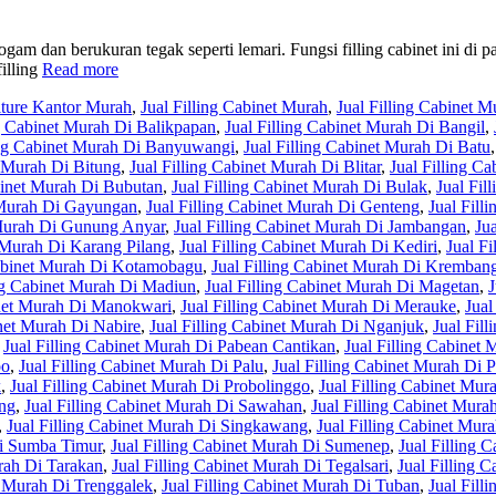
ogam dan berukuran tegak seperti lemari. Fungsi filling cabinet ini di 
illing
Read more
iture Kantor Murah
,
Jual Filling Cabinet Murah
,
Jual Filling Cabinet M
ng Cabinet Murah Di Balikpapan
,
Jual Filling Cabinet Murah Di Bangil
,
ing Cabinet Murah Di Banyuwangi
,
Jual Filling Cabinet Murah Di Batu
t Murah Di Bitung
,
Jual Filling Cabinet Murah Di Blitar
,
Jual Filling C
abinet Murah Di Bubutan
,
Jual Filling Cabinet Murah Di Bulak
,
Jual Fil
t Murah Di Gayungan
,
Jual Filling Cabinet Murah Di Genteng
,
Jual Fill
 Murah Di Gunung Anyar
,
Jual Filling Cabinet Murah Di Jambangan
,
Ju
t Murah Di Karang Pilang
,
Jual Filling Cabinet Murah Di Kediri
,
Jual F
Cabinet Murah Di Kotamobagu
,
Jual Filling Cabinet Murah Di Kremban
ing Cabinet Murah Di Madiun
,
Jual Filling Cabinet Murah Di Magetan
,
J
inet Murah Di Manokwari
,
Jual Filling Cabinet Murah Di Merauke
,
Jual
inet Murah Di Nabire
,
Jual Filling Cabinet Murah Di Nganjuk
,
Jual Fil
,
Jual Filling Cabinet Murah Di Pabean Cantikan
,
Jual Filling Cabinet 
po
,
Jual Filling Cabinet Murah Di Palu
,
Jual Filling Cabinet Murah Di
k
,
Jual Filling Cabinet Murah Di Probolinggo
,
Jual Filling Cabinet Mu
ang
,
Jual Filling Cabinet Murah Di Sawahan
,
Jual Filling Cabinet Mur
,
Jual Filling Cabinet Murah Di Singkawang
,
Jual Filling Cabinet Mura
Di Sumba Timur
,
Jual Filling Cabinet Murah Di Sumenep
,
Jual Filling 
urah Di Tarakan
,
Jual Filling Cabinet Murah Di Tegalsari
,
Jual Filling 
t Murah Di Trenggalek
,
Jual Filling Cabinet Murah Di Tuban
,
Jual Fill