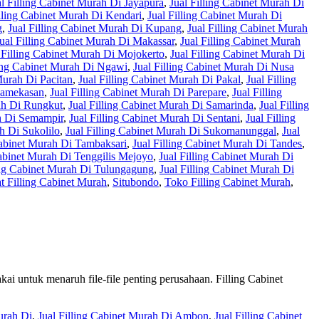
al Filling Cabinet Murah Di Jayapura
,
Jual Filling Cabinet Murah Di
illing Cabinet Murah Di Kendari
,
Jual Filling Cabinet Murah Di
g
,
Jual Filling Cabinet Murah Di Kupang
,
Jual Filling Cabinet Murah
ual Filling Cabinet Murah Di Makassar
,
Jual Filling Cabinet Murah
 Filling Cabinet Murah Di Mojokerto
,
Jual Filling Cabinet Murah Di
ling Cabinet Murah Di Ngawi
,
Jual Filling Cabinet Murah Di Nusa
Murah Di Pacitan
,
Jual Filling Cabinet Murah Di Pakal
,
Jual Filling
 Pamekasan
,
Jual Filling Cabinet Murah Di Parepare
,
Jual Filling
rah Di Rungkut
,
Jual Filling Cabinet Murah Di Samarinda
,
Jual Filling
ah Di Semampir
,
Jual Filling Cabinet Murah Di Sentani
,
Jual Filling
h Di Sukolilo
,
Jual Filling Cabinet Murah Di Sukomanunggal
,
Jual
Cabinet Murah Di Tambaksari
,
Jual Filling Cabinet Murah Di Tandes
,
Cabinet Murah Di Tenggilis Mejoyo
,
Jual Filling Cabinet Murah Di
ing Cabinet Murah Di Tulungagung
,
Jual Filling Cabinet Murah Di
t Filling Cabinet Murah
,
Situbondo
,
Toko Filling Cabinet Murah
,
akai untuk menaruh file-file penting perusahaan. Filling Cabinet
urah Di
,
Jual Filling Cabinet Murah Di Ambon
,
Jual Filling Cabinet