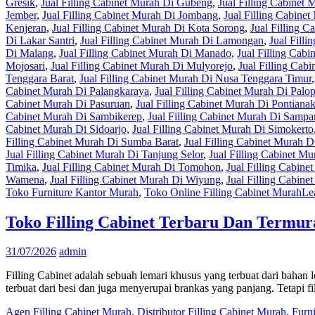
Gresik
,
Jual Filling Cabinet Murah Di Gubeng
,
Jual Filling Cabinet
Jember
,
Jual Filling Cabinet Murah Di Jombang
,
Jual Filling Cabine
Kenjeran
,
Jual Filling Cabinet Murah Di Kota Sorong
,
Jual Filling 
Di Lakar Santri
,
Jual Filling Cabinet Murah Di Lamongan
,
Jual Fill
Di Malang
,
Jual Filling Cabinet Murah Di Manado
,
Jual Filling Cab
Mojosari
,
Jual Filling Cabinet Murah Di Mulyorejo
,
Jual Filling Cab
Tenggara Barat
,
Jual Filling Cabinet Murah Di Nusa Tenggara Timur
Cabinet Murah Di Palangkaraya
,
Jual Filling Cabinet Murah Di Palo
Cabinet Murah Di Pasuruan
,
Jual Filling Cabinet Murah Di Pontiana
Cabinet Murah Di Sambikerep
,
Jual Filling Cabinet Murah Di Samp
Cabinet Murah Di Sidoarjo
,
Jual Filling Cabinet Murah Di Simokerto
Filling Cabinet Murah Di Sumba Barat
,
Jual Filling Cabinet Murah 
Jual Filling Cabinet Murah Di Tanjung Selor
,
Jual Filling Cabinet M
Timika
,
Jual Filling Cabinet Murah Di Tomohon
,
Jual Filling Cabine
Wamena
,
Jual Filling Cabinet Murah Di Wiyung
,
Jual Filling Cabin
Toko Furniture Kantor Murah
,
Toko Online Filling Cabinet Murah
Le
Toko Filling Cabinet Terbaru Dan Termur
31/07/2026
admin
Filling Cabinet adalah sebuah lemari khusus yang terbuat dari bahan lo
terbuat dari besi dan juga menyerupai brankas yang panjang. Tetapi fi
Agen Filling Cabinet Murah. Distributor Filling Cabinet Murah
,
Furn