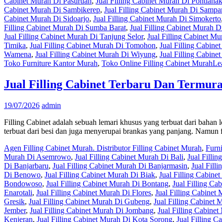
Cabinet Murah Di Pasuruan
,
Jual Filling Cabinet Murah Di Pontiana
Cabinet Murah Di Sambikerep
,
Jual Filling Cabinet Murah Di Samp
Cabinet Murah Di Sidoarjo
,
Jual Filling Cabinet Murah Di Simokerto
Filling Cabinet Murah Di Sumba Barat
,
Jual Filling Cabinet Murah 
Jual Filling Cabinet Murah Di Tanjung Selor
,
Jual Filling Cabinet M
Timika
,
Jual Filling Cabinet Murah Di Tomohon
,
Jual Filling Cabine
Wamena
,
Jual Filling Cabinet Murah Di Wiyung
,
Jual Filling Cabin
Toko Furniture Kantor Murah
,
Toko Online Filling Cabinet Murah
Le
Jual Filling Cabinet Terbaru Dan Termur
19/07/2026
admin
Filling Cabinet adalah sebuah lemari khusus yang terbuat dari bahan lo
terbuat dari besi dan juga menyerupai brankas yang panjang. Namun f
Agen Filling Cabinet Murah. Distributor Filling Cabinet Murah
,
Furn
Murah Di Asemrowo
,
Jual Filling Cabinet Murah Di Bali
,
Jual Filli
Di Banjarbaru
,
Jual Filling Cabinet Murah Di Banjarmasin
,
Jual Fill
Di Benowo
,
Jual Filling Cabinet Murah Di Biak
,
Jual Filling Cabine
Bondowoso
,
Jual Filling Cabinet Murah Di Bontang
,
Jual Filling C
Enarotali
,
Jual Filling Cabinet Murah Di Flores
,
Jual Filling Cabine
Gresik
,
Jual Filling Cabinet Murah Di Gubeng
,
Jual Filling Cabinet
Jember
,
Jual Filling Cabinet Murah Di Jombang
,
Jual Filling Cabine
Kenjeran
,
Jual Filling Cabinet Murah Di Kota Sorong
,
Jual Filling 