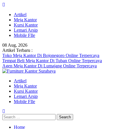
Skip
to
Artikel
content
Meja Kantor
Kursi Kantor
Lemari Arsip
Mobile FIle
08 Aug, 2026
Artikel Terbaru :
Toko Meja Kantor Di Bojonegoro Online Terpercaya
Tempat Beli Meja Kantor Di Tuban Online Terpercaya
Agen Meja Kantor Di Lumajang Online Terpercaya
Artikel
Meja Kantor
Kursi Kantor
Lemari Arsip
Mobile FIle
Search
for:
Home