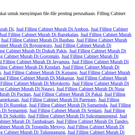
pakai untuk menyimpan file-file penting perusahaan. Filling Cabinet
urah Di
,
Jual Filling Cabinet Murah Di Ambon
,
Jual Filling Cabinet
Jual Filling Cabinet Murah Di Bangkalan
,
Jual Filling Cabinet Murah
,
Jual Filling Cabinet Murah Di Baubau
,
Jual Filling Cabinet Murah
abinet Murah Di Bojonegoro
,
Jual Filling Cabinet Murah Di
ling Cabinet Murah Di Dukuh Pakis
,
Jual Filling Cabinet Murah Di
ing Cabinet Murah Di Gorontalo
,
Jual Filling Cabinet Murah Di
al Filling Cabinet Murah Di Jayapura
,
Jual Filling Cabinet Murah Di
illing Cabinet Murah Di Kendari
,
Jual Filling Cabinet Murah Di
g
,
Jual Filling Cabinet Murah Di Kupang
,
Jual Filling Cabinet Murah
ual Filling Cabinet Murah Di Makassar
,
Jual Filling Cabinet Murah
 Filling Cabinet Murah Di Mojokerto
,
Jual Filling Cabinet Murah Di
ling Cabinet Murah Di Ngawi
,
Jual Filling Cabinet Murah Di Nusa
Murah Di Pacitan
,
Jual Filling Cabinet Murah Di Pakal
,
Jual Filling
 Pamekasan
,
Jual Filling Cabinet Murah Di Parepare
,
Jual Filling
rah Di Rungkut
,
Jual Filling Cabinet Murah Di Samarinda
,
Jual Filling
ah Di Semampir
,
Jual Filling Cabinet Murah Di Sentani
,
Jual Filling
h Di Sukolilo
,
Jual Filling Cabinet Murah Di Sukomanunggal
,
Jual
Cabinet Murah Di Tambaksari
,
Jual Filling Cabinet Murah Di Tandes
,
Cabinet Murah Di Tenggilis Mejoyo
,
Jual Filling Cabinet Murah Di
ing Cabinet Murah Di Tulungagung
,
Jual Filling Cabinet Murah Di