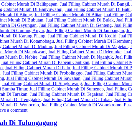
ng Cabinet Murah Di Balikpapan
,
Jual Filling Cabinet Murah Di Bangil
,
ing Cabinet Murah Di Banyuwangi
,
Jual Filling Cabinet Murah Di Batu
t Murah Di Bitung
,
Jual Filling Cabinet Murah Di Blitar
,
Jual Filling C
abinet Murah Di Bubutan
,
Jual Filling Cabinet Murah Di Bulak
,
Jual Fil
t Murah Di Gayungan
,
Jual Filling Cabinet Murah Di Genteng
,
Jual Fill
 Murah Di Gunung Anyar
,
Jual Filling Cabinet Murah Di Jambangan
,
Ju
t Murah Di Karang Pilang
,
Jual Filling Cabinet Murah Di Kediri
,
Jual F
Cabinet Murah Di Kotamobagu
,
Jual Filling Cabinet Murah Di Kremban
ing Cabinet Murah Di Madiun
,
Jual Filling Cabinet Murah Di Magetan
,
J
inet Murah Di Manokwari
,
Jual Filling Cabinet Murah Di Merauke
,
Jual
inet Murah Di Nabire
,
Jual Filling Cabinet Murah Di Nganjuk
,
Jual Fil
,
Jual Filling Cabinet Murah Di Pabean Cantikan
,
Jual Filling Cabinet 
po
,
Jual Filling Cabinet Murah Di Palu
,
Jual Filling Cabinet Murah Di
k
,
Jual Filling Cabinet Murah Di Probolinggo
,
Jual Filling Cabinet Mu
ang
,
Jual Filling Cabinet Murah Di Sawahan
,
Jual Filling Cabinet Mur
,
Jual Filling Cabinet Murah Di Singkawang
,
Jual Filling Cabinet Mura
Di Sumba Timur
,
Jual Filling Cabinet Murah Di Sumenep
,
Jual Filling 
urah Di Tarakan
,
Jual Filling Cabinet Murah Di Tegalsari
,
Jual Filling 
t Murah Di Trenggalek
,
Jual Filling Cabinet Murah Di Tuban
,
Jual Fill
et Murah Di Wonocolo
,
Jual Filling Cabinet Murah Di Wonokromo
,
Pusa
ave a comment
rah Di Tulungagung