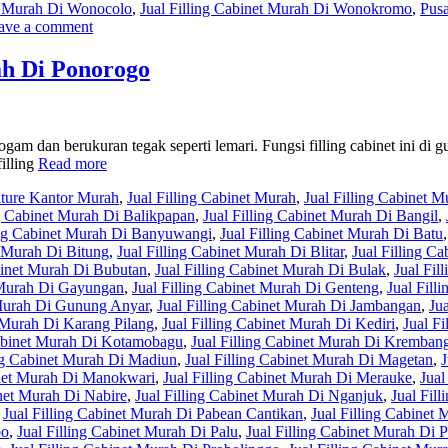
et Murah Di Wonocolo
,
Jual Filling Cabinet Murah Di Wonokromo
,
Pusa
ave a comment
ah Di Ponorogo
ogam dan berukuran tegak seperti lemari. Fungsi filling cabinet ini di 
illing
Read more
iture Kantor Murah
,
Jual Filling Cabinet Murah
,
Jual Filling Cabinet M
ng Cabinet Murah Di Balikpapan
,
Jual Filling Cabinet Murah Di Bangil
,
ing Cabinet Murah Di Banyuwangi
,
Jual Filling Cabinet Murah Di Batu
t Murah Di Bitung
,
Jual Filling Cabinet Murah Di Blitar
,
Jual Filling C
abinet Murah Di Bubutan
,
Jual Filling Cabinet Murah Di Bulak
,
Jual Fil
t Murah Di Gayungan
,
Jual Filling Cabinet Murah Di Genteng
,
Jual Fill
 Murah Di Gunung Anyar
,
Jual Filling Cabinet Murah Di Jambangan
,
Ju
t Murah Di Karang Pilang
,
Jual Filling Cabinet Murah Di Kediri
,
Jual F
Cabinet Murah Di Kotamobagu
,
Jual Filling Cabinet Murah Di Kremban
ing Cabinet Murah Di Madiun
,
Jual Filling Cabinet Murah Di Magetan
,
J
inet Murah Di Manokwari
,
Jual Filling Cabinet Murah Di Merauke
,
Jual
inet Murah Di Nabire
,
Jual Filling Cabinet Murah Di Nganjuk
,
Jual Fil
,
Jual Filling Cabinet Murah Di Pabean Cantikan
,
Jual Filling Cabinet 
po
,
Jual Filling Cabinet Murah Di Palu
,
Jual Filling Cabinet Murah Di