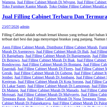
Wamena
,
Jual Filling Cabinet Murah Di Wiyung
,
Jual Filling Cabin
Toko Furniture Kantor Murah
,
Toko Online Filling Cabinet Murah
Le
Jual Filling Cabinet Terbaru Dan Termur
23/07/2026
admin
Filling Cabinet adalah sebuah lemari khusus yang terbuat dari bahan l
terbuat dari besi dan juga menyerupai brankas yang panjang. Namun f
Agen Filling Cabinet Murah. Distributor Filling Cabinet Murah
,
Furn
Murah Di Asemrowo
,
Jual Filling Cabinet Murah Di Bali
,
Jual Filli
Di Banjarbaru
,
Jual Filling Cabinet Murah Di Banjarmasin
,
Jual Fill
Di Benowo
,
Jual Filling Cabinet Murah Di Biak
,
Jual Filling Cabine
Bondowoso
,
Jual Filling Cabinet Murah Di Bontang
,
Jual Filling C
Enarotali
,
Jual Filling Cabinet Murah Di Flores
,
Jual Filling Cabine
Gresik
,
Jual Filling Cabinet Murah Di Gubeng
,
Jual Filling Cabinet
Jember
,
Jual Filling Cabinet Murah Di Jombang
,
Jual Filling Cabine
Kenjeran
,
Jual Filling Cabinet Murah Di Kota Sorong
,
Jual Filling 
Di Lakar Santri
,
Jual Filling Cabinet Murah Di Lamongan
,
Jual Fill
Di Malang
,
Jual Filling Cabinet Murah Di Manado
,
Jual Filling Cab
Mojosari
,
Jual Filling Cabinet Murah Di Mulyorejo
,
Jual Filling Cab
Tenggara Barat
,
Jual Filling Cabinet Murah Di Nusa Tenggara Timur
Cabinet Murah Di Palangkaraya
,
Jual Filling Cabinet Murah Di Palo