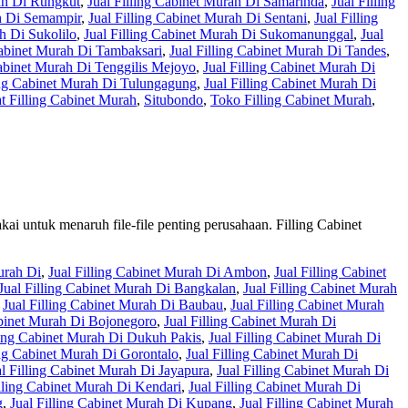
rah Di Rungkut
,
Jual Filling Cabinet Murah Di Samarinda
,
Jual Filling
ah Di Semampir
,
Jual Filling Cabinet Murah Di Sentani
,
Jual Filling
h Di Sukolilo
,
Jual Filling Cabinet Murah Di Sukomanunggal
,
Jual
Cabinet Murah Di Tambaksari
,
Jual Filling Cabinet Murah Di Tandes
,
Cabinet Murah Di Tenggilis Mejoyo
,
Jual Filling Cabinet Murah Di
ing Cabinet Murah Di Tulungagung
,
Jual Filling Cabinet Murah Di
t Filling Cabinet Murah
,
Situbondo
,
Toko Filling Cabinet Murah
,
akai untuk menaruh file-file penting perusahaan. Filling Cabinet
urah Di
,
Jual Filling Cabinet Murah Di Ambon
,
Jual Filling Cabinet
Jual Filling Cabinet Murah Di Bangkalan
,
Jual Filling Cabinet Murah
,
Jual Filling Cabinet Murah Di Baubau
,
Jual Filling Cabinet Murah
abinet Murah Di Bojonegoro
,
Jual Filling Cabinet Murah Di
ling Cabinet Murah Di Dukuh Pakis
,
Jual Filling Cabinet Murah Di
ing Cabinet Murah Di Gorontalo
,
Jual Filling Cabinet Murah Di
al Filling Cabinet Murah Di Jayapura
,
Jual Filling Cabinet Murah Di
illing Cabinet Murah Di Kendari
,
Jual Filling Cabinet Murah Di
g
,
Jual Filling Cabinet Murah Di Kupang
,
Jual Filling Cabinet Murah