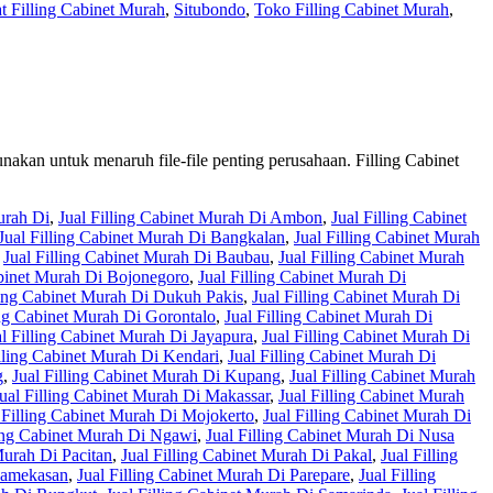
t Filling Cabinet Murah
,
Situbondo
,
Toko Filling Cabinet Murah
,
gunakan untuk menaruh file-file penting perusahaan. Filling Cabinet
urah Di
,
Jual Filling Cabinet Murah Di Ambon
,
Jual Filling Cabinet
Jual Filling Cabinet Murah Di Bangkalan
,
Jual Filling Cabinet Murah
,
Jual Filling Cabinet Murah Di Baubau
,
Jual Filling Cabinet Murah
abinet Murah Di Bojonegoro
,
Jual Filling Cabinet Murah Di
ling Cabinet Murah Di Dukuh Pakis
,
Jual Filling Cabinet Murah Di
ing Cabinet Murah Di Gorontalo
,
Jual Filling Cabinet Murah Di
al Filling Cabinet Murah Di Jayapura
,
Jual Filling Cabinet Murah Di
illing Cabinet Murah Di Kendari
,
Jual Filling Cabinet Murah Di
g
,
Jual Filling Cabinet Murah Di Kupang
,
Jual Filling Cabinet Murah
ual Filling Cabinet Murah Di Makassar
,
Jual Filling Cabinet Murah
 Filling Cabinet Murah Di Mojokerto
,
Jual Filling Cabinet Murah Di
ling Cabinet Murah Di Ngawi
,
Jual Filling Cabinet Murah Di Nusa
Murah Di Pacitan
,
Jual Filling Cabinet Murah Di Pakal
,
Jual Filling
 Pamekasan
,
Jual Filling Cabinet Murah Di Parepare
,
Jual Filling