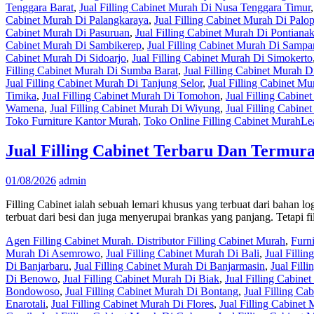
Tenggara Barat
,
Jual Filling Cabinet Murah Di Nusa Tenggara Timur
Cabinet Murah Di Palangkaraya
,
Jual Filling Cabinet Murah Di Palo
Cabinet Murah Di Pasuruan
,
Jual Filling Cabinet Murah Di Pontiana
Cabinet Murah Di Sambikerep
,
Jual Filling Cabinet Murah Di Samp
Cabinet Murah Di Sidoarjo
,
Jual Filling Cabinet Murah Di Simokerto
Filling Cabinet Murah Di Sumba Barat
,
Jual Filling Cabinet Murah 
Jual Filling Cabinet Murah Di Tanjung Selor
,
Jual Filling Cabinet M
Timika
,
Jual Filling Cabinet Murah Di Tomohon
,
Jual Filling Cabine
Wamena
,
Jual Filling Cabinet Murah Di Wiyung
,
Jual Filling Cabin
Toko Furniture Kantor Murah
,
Toko Online Filling Cabinet Murah
Le
Jual Filling Cabinet Terbaru Dan Termur
01/08/2026
admin
Filling Cabinet ialah sebuah lemari khusus yang terbuat dari bahan lo
terbuat dari besi dan juga menyerupai brankas yang panjang. Tetapi fi
Agen Filling Cabinet Murah. Distributor Filling Cabinet Murah
,
Furn
Murah Di Asemrowo
,
Jual Filling Cabinet Murah Di Bali
,
Jual Filli
Di Banjarbaru
,
Jual Filling Cabinet Murah Di Banjarmasin
,
Jual Fill
Di Benowo
,
Jual Filling Cabinet Murah Di Biak
,
Jual Filling Cabine
Bondowoso
,
Jual Filling Cabinet Murah Di Bontang
,
Jual Filling C
Enarotali
,
Jual Filling Cabinet Murah Di Flores
,
Jual Filling Cabine