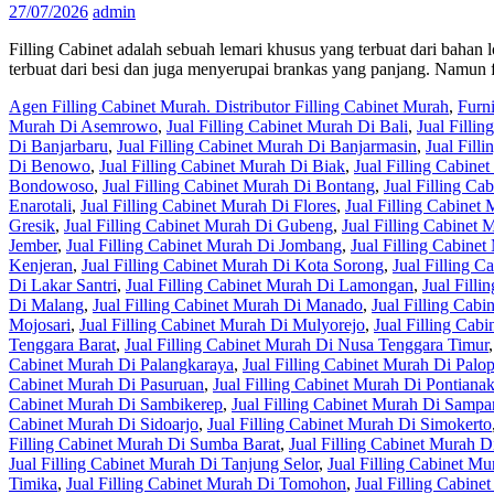
27/07/2026
admin
Filling Cabinet adalah sebuah lemari khusus yang terbuat dari bahan l
terbuat dari besi dan juga menyerupai brankas yang panjang. Namun f
Agen Filling Cabinet Murah. Distributor Filling Cabinet Murah
,
Furn
Murah Di Asemrowo
,
Jual Filling Cabinet Murah Di Bali
,
Jual Filli
Di Banjarbaru
,
Jual Filling Cabinet Murah Di Banjarmasin
,
Jual Fill
Di Benowo
,
Jual Filling Cabinet Murah Di Biak
,
Jual Filling Cabine
Bondowoso
,
Jual Filling Cabinet Murah Di Bontang
,
Jual Filling C
Enarotali
,
Jual Filling Cabinet Murah Di Flores
,
Jual Filling Cabine
Gresik
,
Jual Filling Cabinet Murah Di Gubeng
,
Jual Filling Cabinet
Jember
,
Jual Filling Cabinet Murah Di Jombang
,
Jual Filling Cabine
Kenjeran
,
Jual Filling Cabinet Murah Di Kota Sorong
,
Jual Filling 
Di Lakar Santri
,
Jual Filling Cabinet Murah Di Lamongan
,
Jual Fill
Di Malang
,
Jual Filling Cabinet Murah Di Manado
,
Jual Filling Cab
Mojosari
,
Jual Filling Cabinet Murah Di Mulyorejo
,
Jual Filling Cab
Tenggara Barat
,
Jual Filling Cabinet Murah Di Nusa Tenggara Timur
Cabinet Murah Di Palangkaraya
,
Jual Filling Cabinet Murah Di Palo
Cabinet Murah Di Pasuruan
,
Jual Filling Cabinet Murah Di Pontiana
Cabinet Murah Di Sambikerep
,
Jual Filling Cabinet Murah Di Samp
Cabinet Murah Di Sidoarjo
,
Jual Filling Cabinet Murah Di Simokerto
Filling Cabinet Murah Di Sumba Barat
,
Jual Filling Cabinet Murah 
Jual Filling Cabinet Murah Di Tanjung Selor
,
Jual Filling Cabinet M
Timika
,
Jual Filling Cabinet Murah Di Tomohon
,
Jual Filling Cabine