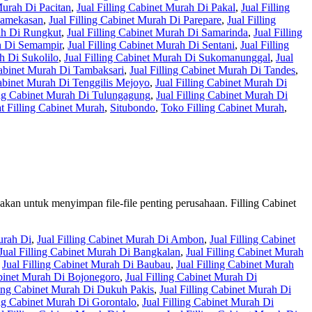
Murah Di Pacitan
,
Jual Filling Cabinet Murah Di Pakal
,
Jual Filling
 Pamekasan
,
Jual Filling Cabinet Murah Di Parepare
,
Jual Filling
rah Di Rungkut
,
Jual Filling Cabinet Murah Di Samarinda
,
Jual Filling
ah Di Semampir
,
Jual Filling Cabinet Murah Di Sentani
,
Jual Filling
h Di Sukolilo
,
Jual Filling Cabinet Murah Di Sukomanunggal
,
Jual
Cabinet Murah Di Tambaksari
,
Jual Filling Cabinet Murah Di Tandes
,
Cabinet Murah Di Tenggilis Mejoyo
,
Jual Filling Cabinet Murah Di
ing Cabinet Murah Di Tulungagung
,
Jual Filling Cabinet Murah Di
t Filling Cabinet Murah
,
Situbondo
,
Toko Filling Cabinet Murah
,
unakan untuk menyimpan file-file penting perusahaan. Filling Cabinet
urah Di
,
Jual Filling Cabinet Murah Di Ambon
,
Jual Filling Cabinet
Jual Filling Cabinet Murah Di Bangkalan
,
Jual Filling Cabinet Murah
,
Jual Filling Cabinet Murah Di Baubau
,
Jual Filling Cabinet Murah
abinet Murah Di Bojonegoro
,
Jual Filling Cabinet Murah Di
ling Cabinet Murah Di Dukuh Pakis
,
Jual Filling Cabinet Murah Di
ing Cabinet Murah Di Gorontalo
,
Jual Filling Cabinet Murah Di