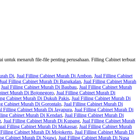
ai untuk menaruh file-file penting perusahaan. Filling Cabinet terbuat
urah Di
,
Jual Filling Cabinet Murah Di Ambon
,
Jual Filling Cabinet
Jual Filling Cabinet Murah Di Bangkalan
,
Jual Filling Cabinet Murah
,
Jual Filling Cabinet Murah Di Baubau
,
Jual Filling Cabinet Murah
abinet Murah Di Bojonegoro
,
Jual Filling Cabinet Murah Di
ling Cabinet Murah Di Dukuh Pakis
,
Jual Filling Cabinet Murah Di
ing Cabinet Murah Di Gorontalo
,
Jual Filling Cabinet Murah Di
al Filling Cabinet Murah Di Jayapura
,
Jual Filling Cabinet Murah Di
illing Cabinet Murah Di Kendari
,
Jual Filling Cabinet Murah Di
g
,
Jual Filling Cabinet Murah Di Kupang
,
Jual Filling Cabinet Murah
ual Filling Cabinet Murah Di Makassar
,
Jual Filling Cabinet Murah
 Filling Cabinet Murah Di Mojokerto
,
Jual Filling Cabinet Murah Di
ling Cabinet Murah Di Ngawi
,
Jual Filling Cabinet Murah Di Nusa