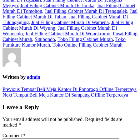
Mejoyo
,
Jual Filling Cabinet Murah Di Timika
,
Jual Filling Cabinet
Murah Di Tomohon
,
Jual Filling Cabinet Murah Di Trenggalek
,
Jual
Filling Cabinet Murah Di Tuban
,
Jual Filling Cabinet Murah Di
Tulungagung
,
Jual Filling Cabinet Murah Di Wamena
,
Jual Filling
Cabinet Murah Di Wiyung
,
Jual Filling Cabinet Murah Di
Wonocolo
,
Jual Filling Cabinet Murah Di Wonokromo
,
Pusat Filling
Cabinet Murah
,
Situbondo
,
Toko Filling Cabinet Murah
,
Toko
Furniture Kantor Murah
,
Toko Online Filling Cabinet Murah
Written by
admin
Post
Previous
Previous
Tempat Beli Meja Kantor Di Ponorogo Offline Terpercaya
Next
post:
Next
Tempat Beli Meja Kantor Di Sampang Offline Terpercaya
navigation
post:
Leave a Reply
Your email address will not be published.
Required fields are
marked
*
Comment
*