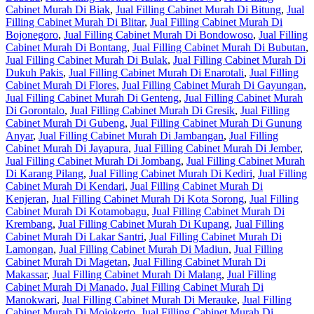
Cabinet Murah Di Biak
,
Jual Filling Cabinet Murah Di Bitung
,
Jual
Filling Cabinet Murah Di Blitar
,
Jual Filling Cabinet Murah Di
Bojonegoro
,
Jual Filling Cabinet Murah Di Bondowoso
,
Jual Filling
Cabinet Murah Di Bontang
,
Jual Filling Cabinet Murah Di Bubutan
,
Jual Filling Cabinet Murah Di Bulak
,
Jual Filling Cabinet Murah Di
Dukuh Pakis
,
Jual Filling Cabinet Murah Di Enarotali
,
Jual Filling
Cabinet Murah Di Flores
,
Jual Filling Cabinet Murah Di Gayungan
,
Jual Filling Cabinet Murah Di Genteng
,
Jual Filling Cabinet Murah
Di Gorontalo
,
Jual Filling Cabinet Murah Di Gresik
,
Jual Filling
Cabinet Murah Di Gubeng
,
Jual Filling Cabinet Murah Di Gunung
Anyar
,
Jual Filling Cabinet Murah Di Jambangan
,
Jual Filling
Cabinet Murah Di Jayapura
,
Jual Filling Cabinet Murah Di Jember
,
Jual Filling Cabinet Murah Di Jombang
,
Jual Filling Cabinet Murah
Di Karang Pilang
,
Jual Filling Cabinet Murah Di Kediri
,
Jual Filling
Cabinet Murah Di Kendari
,
Jual Filling Cabinet Murah Di
Kenjeran
,
Jual Filling Cabinet Murah Di Kota Sorong
,
Jual Filling
Cabinet Murah Di Kotamobagu
,
Jual Filling Cabinet Murah Di
Krembang
,
Jual Filling Cabinet Murah Di Kupang
,
Jual Filling
Cabinet Murah Di Lakar Santri
,
Jual Filling Cabinet Murah Di
Lamongan
,
Jual Filling Cabinet Murah Di Madiun
,
Jual Filling
Cabinet Murah Di Magetan
,
Jual Filling Cabinet Murah Di
Makassar
,
Jual Filling Cabinet Murah Di Malang
,
Jual Filling
Cabinet Murah Di Manado
,
Jual Filling Cabinet Murah Di
Manokwari
,
Jual Filling Cabinet Murah Di Merauke
,
Jual Filling
Cabinet Murah Di Mojokerto
,
Jual Filling Cabinet Murah Di