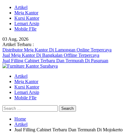
Skip
Artikel
to
Meja Kantor
content
Kursi Kantor
Lemari Arsip
Mobile FIle
03 Aug, 2026
Artikel Terbaru :
Distributor Meja Kantor Di Lamongan Online Terpercaya
Jual Meja Kantor Di Bangkalan Offline Terpercaya
Jual Filling Cabinet Terbaru Dan Termurah Di Pasuruan
Artikel
Meja Kantor
Kursi Kantor
Lemari Arsip
Mobile FIle
Search
for:
Home
Artikel
Jual Filling Cabinet Terbaru Dan Termurah Di Mojokerto