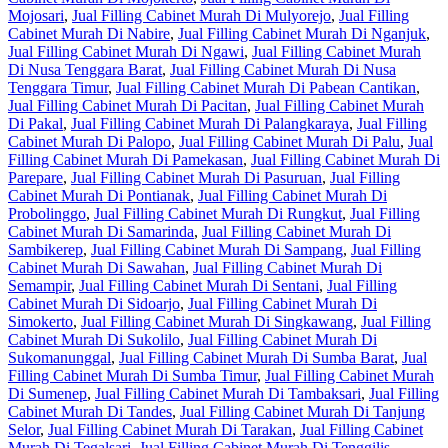
Mojosari
,
Jual Filling Cabinet Murah Di Mulyorejo
,
Jual Filling
Cabinet Murah Di Nabire
,
Jual Filling Cabinet Murah Di Nganjuk
,
Jual Filling Cabinet Murah Di Ngawi
,
Jual Filling Cabinet Murah
Di Nusa Tenggara Barat
,
Jual Filling Cabinet Murah Di Nusa
Tenggara Timur
,
Jual Filling Cabinet Murah Di Pabean Cantikan
,
Jual Filling Cabinet Murah Di Pacitan
,
Jual Filling Cabinet Murah
Di Pakal
,
Jual Filling Cabinet Murah Di Palangkaraya
,
Jual Filling
Cabinet Murah Di Palopo
,
Jual Filling Cabinet Murah Di Palu
,
Jual
Filling Cabinet Murah Di Pamekasan
,
Jual Filling Cabinet Murah Di
Parepare
,
Jual Filling Cabinet Murah Di Pasuruan
,
Jual Filling
Cabinet Murah Di Pontianak
,
Jual Filling Cabinet Murah Di
Probolinggo
,
Jual Filling Cabinet Murah Di Rungkut
,
Jual Filling
Cabinet Murah Di Samarinda
,
Jual Filling Cabinet Murah Di
Sambikerep
,
Jual Filling Cabinet Murah Di Sampang
,
Jual Filling
Cabinet Murah Di Sawahan
,
Jual Filling Cabinet Murah Di
Semampir
,
Jual Filling Cabinet Murah Di Sentani
,
Jual Filling
Cabinet Murah Di Sidoarjo
,
Jual Filling Cabinet Murah Di
Simokerto
,
Jual Filling Cabinet Murah Di Singkawang
,
Jual Filling
Cabinet Murah Di Sukolilo
,
Jual Filling Cabinet Murah Di
Sukomanunggal
,
Jual Filling Cabinet Murah Di Sumba Barat
,
Jual
Filling Cabinet Murah Di Sumba Timur
,
Jual Filling Cabinet Murah
Di Sumenep
,
Jual Filling Cabinet Murah Di Tambaksari
,
Jual Filling
Cabinet Murah Di Tandes
,
Jual Filling Cabinet Murah Di Tanjung
Selor
,
Jual Filling Cabinet Murah Di Tarakan
,
Jual Filling Cabinet
Murah Di Tegalsari
,
Jual Filling Cabinet Murah Di Tenggilis