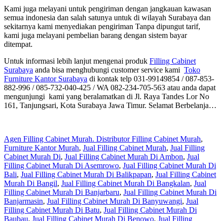
Kami juga melayani untuk pengiriman dengan jangkauan kawasan
semua indonesia dan salah satunya untuk di wilayah Surabaya dan
sekitarnya kami menyediakan pengiriman Tanpa dipungut tarif,
kami juga melayani pembelian barang dengan sistem bayar
ditempat.
Untuk informasi lebih lanjut mengenai produk
Filling Cabinet
Surabaya
anda bisa menghubungi customer service kami
Toko
Furniture Kantor Surabaya
di kontak telp 031-99149854 / 087-853-
882-996 / 085-732-040-425 / WA 082-234-705-563 atau anda dapat
mengunjungi kami yang beralamatkan di Jl. Raya Tandes Lor No
161, Tanjungsari, Kota Surabaya Jawa Timur. Selamat Berbelanja…
Agen Filling Cabinet Murah. Distributor Filling Cabinet Murah
,
Furniture Kantor Murah
,
Jual Filling Cabinet Murah
,
Jual Filling
Cabinet Murah Di
,
Jual Filling Cabinet Murah Di Ambon
,
Jual
Filling Cabinet Murah Di Asemrowo
,
Jual Filling Cabinet Murah Di
Bali
,
Jual Filling Cabinet Murah Di Balikpapan
,
Jual Filling Cabinet
Murah Di Bangil
,
Jual Filling Cabinet Murah Di Bangkalan
,
Jual
Filling Cabinet Murah Di Banjarbaru
,
Jual Filling Cabinet Murah Di
Banjarmasin
,
Jual Filling Cabinet Murah Di Banyuwangi
,
Jual
Filling Cabinet Murah Di Batu
,
Jual Filling Cabinet Murah Di
Baubau
,
Jual Filling Cabinet Murah Di Benowo
,
Jual Filling