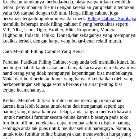
Ketebalan rangkanya berbeda-beda, biasanya pabrikan membikin
lemari penyimpanan file ini dengan ketebalan yang telah ditentukan,
yaitu 0,6 sampai dengan 0,8 mm. Harga filling cabinet juga
bervariasi tergantung ukurannya dan merk.
Filling Cabinet Surabaya
memiliki beberapa merk filling cabinet 6 yang berkualitas seperti
VIP, Alba, Lion, Tiger, Brother, Elite, Emporium, Modera,
Highpoint, Indachi, Ichiko, Donati,dan sebagainya yang mempunyai
kualitas terbaik dengan harga yang benar-benar relatif murah.
Cara Memilih Filling Cabinet Yang Benar
Pertama, Pastikan Filling Cabinet yang anda beli memiliki kunci. Ini
penting sebab di kantor akan ada banyak karyawan dan khawatirnya
nanti orang yang tidak mempunyai kepentingan bisa membukanya.
Maka dari itu diperlukan kunci yang hanya dikendalikan oleh yang
berkepentingan sehingga semua berkas dan surat penting bisa
terjaga keamanannya.
Kedua, Membeli di toko furnitur online memang cukup aman
karena kita lebih leluasa untuk tahu dan mengamati seperti apa
barang yang dipasarkannya. Tetapi, anda jangan merasa khawatir
untuk membeli furnitur secara online karena biasanya pada toko
furniture offline mereka tak dapat memuat seluruh display barang
sehingga anda tak puas untuk melihat seluruh barangnya. Namun,
untuk toko furnitur online biasanya akan menawarkan harga yang