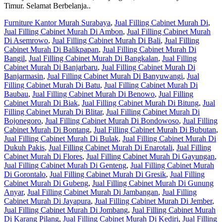
Timur. Selamat Berbelanja..
Furniture Kantor Murah Surabaya
,
Jual Filling Cabinet Murah Di
,
Jual Filling Cabinet Murah Di Ambon
,
Jual Filling Cabinet Murah
Di Asemrowo
,
Jual Filling Cabinet Murah Di Bali
,
Jual Filling
Cabinet Murah Di Balikpapan
,
Jual Filling Cabinet Murah Di
Bangil
,
Jual Filling Cabinet Murah Di Bangkalan
,
Jual Filling
Cabinet Murah Di Banjarbaru
,
Jual Filling Cabinet Murah Di
Banjarmasin
,
Jual Filling Cabinet Murah Di Banyuwangi
,
Jual
Filling Cabinet Murah Di Batu
,
Jual Filling Cabinet Murah Di
Baubau
,
Jual Filling Cabinet Murah Di Benowo
,
Jual Filling
Cabinet Murah Di Biak
,
Jual Filling Cabinet Murah Di Bitung
,
Jual
Filling Cabinet Murah Di Blitar
,
Jual Filling Cabinet Murah Di
Bojonegoro
,
Jual Filling Cabinet Murah Di Bondowoso
,
Jual Filling
Cabinet Murah Di Bontang
,
Jual Filling Cabinet Murah Di Bubutan
,
Jual Filling Cabinet Murah Di Bulak
,
Jual Filling Cabinet Murah Di
Dukuh Pakis
,
Jual Filling Cabinet Murah Di Enarotali
,
Jual Filling
Cabinet Murah Di Flores
,
Jual Filling Cabinet Murah Di Gayungan
,
Jual Filling Cabinet Murah Di Genteng
,
Jual Filling Cabinet Murah
Di Gorontalo
,
Jual Filling Cabinet Murah Di Gresik
,
Jual Filling
Cabinet Murah Di Gubeng
,
Jual Filling Cabinet Murah Di Gunung
Anyar
,
Jual Filling Cabinet Murah Di Jambangan
,
Jual Filling
Cabinet Murah Di Jayapura
,
Jual Filling Cabinet Murah Di Jember
,
Jual Filling Cabinet Murah Di Jombang
,
Jual Filling Cabinet Murah
Di Karang Pilang
,
Jual Filling Cabinet Murah Di Kediri
,
Jual Filling