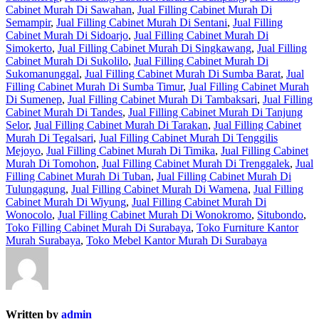
Cabinet Murah Di Sawahan
,
Jual Filling Cabinet Murah Di
Semampir
,
Jual Filling Cabinet Murah Di Sentani
,
Jual Filling
Cabinet Murah Di Sidoarjo
,
Jual Filling Cabinet Murah Di
Simokerto
,
Jual Filling Cabinet Murah Di Singkawang
,
Jual Filling
Cabinet Murah Di Sukolilo
,
Jual Filling Cabinet Murah Di
Sukomanunggal
,
Jual Filling Cabinet Murah Di Sumba Barat
,
Jual
Filling Cabinet Murah Di Sumba Timur
,
Jual Filling Cabinet Murah
Di Sumenep
,
Jual Filling Cabinet Murah Di Tambaksari
,
Jual Filling
Cabinet Murah Di Tandes
,
Jual Filling Cabinet Murah Di Tanjung
Selor
,
Jual Filling Cabinet Murah Di Tarakan
,
Jual Filling Cabinet
Murah Di Tegalsari
,
Jual Filling Cabinet Murah Di Tenggilis
Mejoyo
,
Jual Filling Cabinet Murah Di Timika
,
Jual Filling Cabinet
Murah Di Tomohon
,
Jual Filling Cabinet Murah Di Trenggalek
,
Jual
Filling Cabinet Murah Di Tuban
,
Jual Filling Cabinet Murah Di
Tulungagung
,
Jual Filling Cabinet Murah Di Wamena
,
Jual Filling
Cabinet Murah Di Wiyung
,
Jual Filling Cabinet Murah Di
Wonocolo
,
Jual Filling Cabinet Murah Di Wonokromo
,
Situbondo
,
Toko Filling Cabinet Murah Di Surabaya
,
Toko Furniture Kantor
Murah Surabaya
,
Toko Mebel Kantor Murah Di Surabaya
Written by
admin