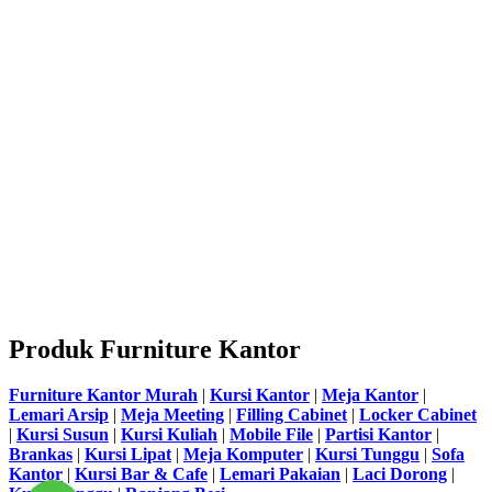
Produk Furniture Kantor
Furniture Kantor Murah
|
Kursi Kantor
|
Meja Kantor
|
Lemari Arsip
|
Meja Meeting
|
Filling Cabinet
|
Locker Cabinet
|
Kursi Susun
|
Kursi Kuliah
|
Mobile File
|
Partisi Kantor
|
Brankas
|
Kursi Lipat
|
Meja Komputer
|
Kursi Tunggu
|
Sofa
Kantor
|
Kursi Bar & Cafe
|
Lemari Pakaian
|
Laci Dorong
|