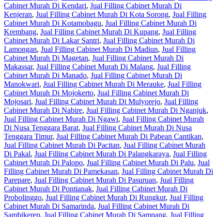
Cabinet Murah Di Kendari
,
Jual Filling Cabinet Murah Di
Kenjeran
,
Jual Filling Cabinet Murah Di Kota Sorong
,
Jual Filling
Cabinet Murah Di Kotamobagu
,
Jual Filling Cabinet Murah Di
Krembang
,
Jual Filling Cabinet Murah Di Kupang
,
Jual Filling
Cabinet Murah Di Lakar Santri
,
Jual Filling Cabinet Murah Di
Lamongan
,
Jual Filling Cabinet Murah Di Madiun
,
Jual Filling
Cabinet Murah Di Magetan
,
Jual Filling Cabinet Murah Di
Makassar
,
Jual Filling Cabinet Murah Di Malang
,
Jual Filling
Cabinet Murah Di Manado
,
Jual Filling Cabinet Murah Di
Manokwari
,
Jual Filling Cabinet Murah Di Merauke
,
Jual Filling
Cabinet Murah Di Mojokerto
,
Jual Filling Cabinet Murah Di
Mojosari
,
Jual Filling Cabinet Murah Di Mulyorejo
,
Jual Filling
Cabinet Murah Di Nabire
,
Jual Filling Cabinet Murah Di Nganjuk
,
Jual Filling Cabinet Murah Di Ngawi
,
Jual Filling Cabinet Murah
Di Nusa Tenggara Barat
,
Jual Filling Cabinet Murah Di Nusa
Tenggara Timur
,
Jual Filling Cabinet Murah Di Pabean Cantikan
,
Jual Filling Cabinet Murah Di Pacitan
,
Jual Filling Cabinet Murah
Di Pakal
,
Jual Filling Cabinet Murah Di Palangkaraya
,
Jual Filling
Cabinet Murah Di Palopo
,
Jual Filling Cabinet Murah Di Palu
,
Jual
Filling Cabinet Murah Di Pamekasan
,
Jual Filling Cabinet Murah Di
Parepare
,
Jual Filling Cabinet Murah Di Pasuruan
,
Jual Filling
Cabinet Murah Di Pontianak
,
Jual Filling Cabinet Murah Di
Probolinggo
,
Jual Filling Cabinet Murah Di Rungkut
,
Jual Filling
Cabinet Murah Di Samarinda
,
Jual Filling Cabinet Murah Di
Sambikerep
,
Jual Filling Cabinet Murah Di Sampang
,
Jual Filling