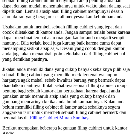
sebuah filling cabinet untuk menyimpan arsip penting anda dan
dapat dengan mudah menemukannya untuk waktu akan datang saat
diperlukan. Lemari arasip atau filling cabinet mempunyai desain
atau ukuran yang beragam sekali menyesuaikan kebutuhan anda.
Usahakan untuk membeli sebuah fillling cabinet yang tepat dan
cocok diletakkan di kantor anda. Jangan sampai terlalu besar karena
dapat membuat tempat atau ruangan kantor anda menjadi sempit
nantinya. Bila terlalu kecil juga kurang baik karena cuma dapat
menampung sedikit arsip saja. Desain yang cocok dengan kantor
anda juga akan menambah poin keindahan dari filling cabinet hal
yang demikian pastinya.
Jikalau anda memiliki dana yang cukup banyak sebaiknya pilih saja
sebuah filling cabinet yang memiliki merk terkenal walaupun
harganya agak mahal, sebab kwalitas barang yang bermerk dapat
diandalkan nantinya. Itulah sebabnya sebuah filling cabinet cukup
penting bagi sebuah kantor atau perusahaan karena dapat anda
gunakan untuk menaruh arsip anda yang cukup banyak dan
gampang mencarinya ketika anda butuhkan nantinya. Kalau anda
belum memiliki filling cabinet di kantor anda sebaiknya segera
anggarkan tarif untuk membeli sebuah filling cabinet bermerk dan
berkualitas di
Filling Cabinet Murah Surabaya.
Berikut merupakan beberapa kegunaan filing cabinet untuk kantor
Anda: