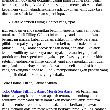
Membenahi dokumen-dokumen dalam filing cabinet akan benar-
benar berguna bagi Anda. Cara ini sanggup mencegah Anda dari
kepanikan yang melanda sekiranya ada dokumen yang tidak bisa
ditemukan sebab kekeliruan seperti lupa.
Cara Membeli Filling Cabinet yang tepat
jadi seandainya anda mungkin belum mengenal cara yang ideal
untuk membeli Filling Cabinet ini tentunya anda bisa temukan
bermacam-macam kabar di dalam artikel ini, metode peratama
pilihlah tempat yang tepat untuk membeli nya, metode kedua
pilihlah Filling Cabinet cocok dengan keinginan anda, jika anda
telah memilih nya sebaiknya menanyakan secara lengkap dari
produk tersebut seperti menanyakan spesifikasi nya, cara terakhir
setelah mendapatkan filling cabinet yang anda inginkan dan sudah
menjalankan pembayaran sebaik nya anda meliat kondisi barang
yang berkeinginan anda beli untuk mempertimbangkan produk yang
anda pilih didalam kondisi yang terbaik.
Toko Online Filling Cabinet Murah
Toko Online Filling Cabinet Murah Surabaya
jadi bagaimana
informasi yang kami berikan apakah tentunya menolong anda
sekiranya membantu disini kami akan membantu anda tentunya
dalam membeli sebab disini kami akan memberikan penawaran
yang menarik didalam menawarkan berbagai produk filling cabinet