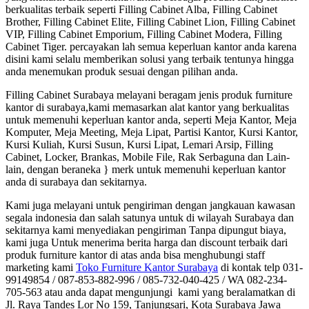
berkualitas terbaik seperti Filling Cabinet Alba, Filling Cabinet
Brother, Filling Cabinet Elite, Filling Cabinet Lion, Filling Cabinet
VIP, Filling Cabinet Emporium, Filling Cabinet Modera, Filling
Cabinet Tiger. percayakan lah semua keperluan kantor anda karena
disini kami selalu memberikan solusi yang terbaik tentunya hingga
anda menemukan produk sesuai dengan pilihan anda.
Filling Cabinet Surabaya melayani beragam jenis produk furniture
kantor di surabaya,kami memasarkan alat kantor yang berkualitas
untuk memenuhi keperluan kantor anda, seperti Meja Kantor, Meja
Komputer, Meja Meeting, Meja Lipat, Partisi Kantor, Kursi Kantor,
Kursi Kuliah, Kursi Susun, Kursi Lipat, Lemari Arsip, Filling
Cabinet, Locker, Brankas, Mobile File, Rak Serbaguna dan Lain-
lain, dengan beraneka } merk untuk memenuhi keperluan kantor
anda di surabaya dan sekitarnya.
Kami juga melayani untuk pengiriman dengan jangkauan kawasan
segala indonesia dan salah satunya untuk di wilayah Surabaya dan
sekitarnya kami menyediakan pengiriman Tanpa dipungut biaya,
kami juga Untuk menerima berita harga dan discount terbaik dari
produk furniture kantor di atas anda bisa menghubungi staff
marketing kami
Toko Furniture Kantor Surabaya
di kontak telp 031-
99149854 / 087-853-882-996 / 085-732-040-425 / WA 082-234-
705-563 atau anda dapat mengunjungi kami yang beralamatkan di
Jl. Raya Tandes Lor No 159, Tanjungsari, Kota Surabaya Jawa