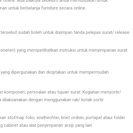
tur online. Ada baiknya sebelum anda memutuskan untuk
n untuk berbelanja furniture secara online.
t tersebut sudah boleh untuk disimpan tanda pelepas surat/ release
poneren) yang memperlihatkan instruksi untuk menyimpanan surat.
ip yang dipergunakan dan diciptakan untuk mempermudah
 komponen, persoalan atau tujuan surat. Kegiatan menyortir/
ilaksanakan dengan menggunakan rak/ kotak sortir.
stofmap folio, snelhechter, brief ordner, portapel ataui folder
g cabinet atau alat penyimpanan arsip yang lain.