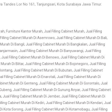
ya Tandes Lor No 161, Tanjungsari, Kota Surabaya Jawa Timur.
rah
,
Furniture Kantor Murah
,
Jual Filling Cabinet Murah
,
Jual Filling
 Filling Cabinet Murah Di Asemrowo
,
Jual Filling Cabinet Murah Di Bali
,
t Murah Di Bangil
,
Jual Filling Cabinet Murah Di Bangkalan
,
Jual Filling
 Banjarmasin
,
Jual Filling Cabinet Murah Di Banyuwangi
,
Jual Filling
,
Jual Filling Cabinet Murah Di Benowo
,
Jual Filling Cabinet Murah Di
t Murah Di Blitar
,
Jual Filling Cabinet Murah Di Bojonegoro
,
Jual Filling
 Bontang
,
Jual Filling Cabinet Murah Di Bubutan
,
Jual Filling Cabinet
al Filling Cabinet Murah Di Enarotali
,
Jual Filling Cabinet Murah Di
Cabinet Murah Di Genteng
,
Jual Filling Cabinet Murah Di Gorontalo
,
Jual
i Gubeng
,
Jual Filling Cabinet Murah Di Gunung Anyar
,
Jual Filling Cabinet
a
,
Jual Filling Cabinet Murah Di Jember
,
Jual Filling Cabinet Murah Di
illing Cabinet Murah Di Kediri
,
Jual Filling Cabinet Murah Di Kendari
,
Jual
 Di Kota Sorong
,
Jual Filling Cabinet Murah Di Kotamobagu
,
Jual Filling