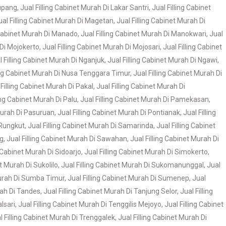
Kupang
,
Jual Filling Cabinet Murah Di Lakar Santri
,
Jual Filling Cabinet
ual Filling Cabinet Murah Di Magetan
,
Jual Filling Cabinet Murah Di
 Cabinet Murah Di Manado
,
Jual Filling Cabinet Murah Di Manokwari
,
Jual
 Di Mojokerto
,
Jual Filling Cabinet Murah Di Mojosari
,
Jual Filling Cabinet
l Filling Cabinet Murah Di Nganjuk
,
Jual Filling Cabinet Murah Di Ngawi
,
ling Cabinet Murah Di Nusa Tenggara Timur
,
Jual Filling Cabinet Murah Di
 Filling Cabinet Murah Di Pakal
,
Jual Filling Cabinet Murah Di
ling Cabinet Murah Di Palu
,
Jual Filling Cabinet Murah Di Pamekasan
,
 Murah Di Pasuruan
,
Jual Filling Cabinet Murah Di Pontianak
,
Jual Filling
 Rungkut
,
Jual Filling Cabinet Murah Di Samarinda
,
Jual Filling Cabinet
ng
,
Jual Filling Cabinet Murah Di Sawahan
,
Jual Filling Cabinet Murah Di
g Cabinet Murah Di Sidoarjo
,
Jual Filling Cabinet Murah Di Simokerto
,
et Murah Di Sukolilo
,
Jual Filling Cabinet Murah Di Sukomanunggal
,
Jual
Murah Di Sumba Timur
,
Jual Filling Cabinet Murah Di Sumenep
,
Jual
rah Di Tandes
,
Jual Filling Cabinet Murah Di Tanjung Selor
,
Jual Filling
lsari
,
Jual Filling Cabinet Murah Di Tenggilis Mejoyo
,
Jual Filling Cabinet
l Filling Cabinet Murah Di Trenggalek
,
Jual Filling Cabinet Murah Di