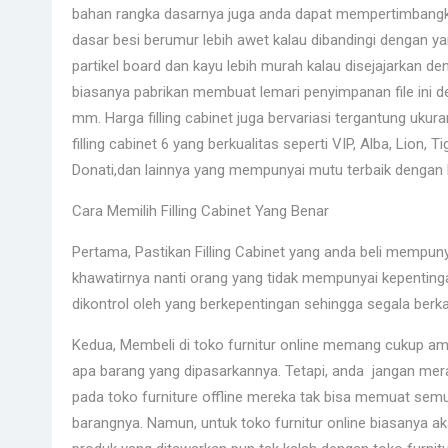
bahan rangka dasarnya juga anda dapat mempertimbangka
dasar besi berumur lebih awet kalau dibandingi dengan yan
partikel board dan kayu lebih murah kalau disejajarkan 
biasanya pabrikan membuat lemari penyimpanan file ini de
mm. Harga filling cabinet juga bervariasi tergantung uku
filling cabinet 6 yang berkualitas seperti VIP, Alba, Lion, T
Donati,dan lainnya yang mempunyai mutu terbaik dengan h
Cara Memilih Filling Cabinet Yang Benar
Pertama, Pastikan Filling Cabinet yang anda beli mempuny
khawatirnya nanti orang yang tidak mempunyai kepenting
dikontrol oleh yang berkepentingan sehingga segala berk
Kedua, Membeli di toko furnitur online memang cukup ama
apa barang yang dipasarkannya. Tetapi, anda jangan mer
pada toko furniture offline mereka tak bisa memuat semu
barangnya. Namun, untuk toko furnitur online biasanya