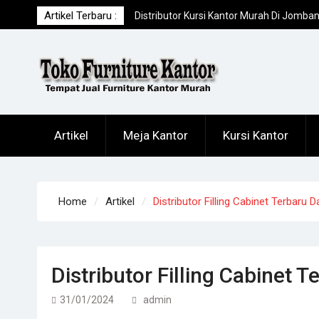
Skip
Artikel Terbaru :
Distributor Kursi Kantor Murah Di Jomba
to
Toko Meja Kantor Di Sumenep Offline
content
Terpercaya
Toko Meja Kantor Di Sampang Offline
Terpercaya
Artikel
Meja Kantor
Kursi Kantor
Home
Artikel
Distributor Filling Cabinet Terbaru
Distributor Filling Cabinet
31/01/2024
admin