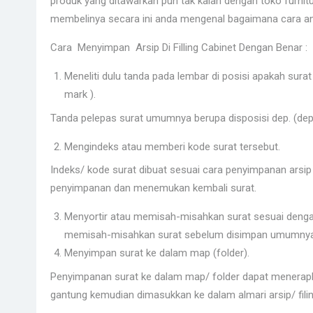
produk yang ditawarkan pun tak kalah dengan toko furni
membelinya secara ini anda mengenal bagaimana cara ama
Cara Menyimpan Arsip Di Filling Cabinet Dengan Benar :
Meneliti dulu tanda pada lembar di posisi apakah sura
mark ).
Tanda pelepas surat umumnya berupa disposisi dep. (de
Mengindeks atau memberi kode surat tersebut.
Indeks/ kode surat dibuat sesuai cara penyimpanan ars
penyimpanan dan menemukan kembali surat.
Menyortir atau memisah-misahkan surat sesuai dengan
memisah-misahkan surat sebelum disimpan umumnya d
Menyimpan surat ke dalam map (folder).
Penyimpanan surat ke dalam map/ folder dapat menerapkan 
gantung kemudian dimasukkan ke dalam almari arsip/ filin