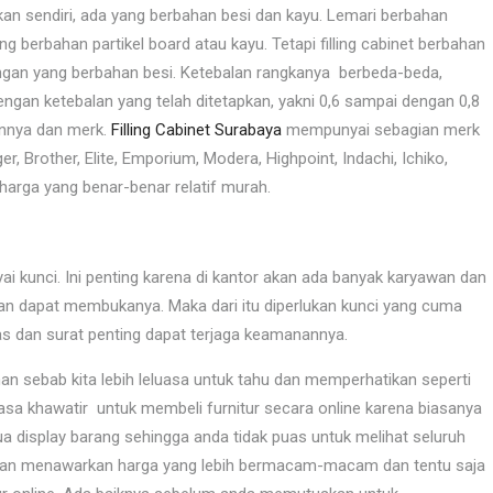
n sendiri, ada yang berbahan besi dan kayu. Lemari berbahan
g berbahan partikel board atau kayu. Tetapi filling cabinet berbahan
dengan yang berbahan besi. Ketebalan rangkanya berbeda-beda,
ngan ketebalan yang telah ditetapkan, yakni 0,6 sampai dengan 0,8
rannya dan merk.
Filling Cabinet Surabaya
mempunyai sebagian merk
iger, Brother, Elite, Emporium, Modera, Highpoint, Indachi, Ichiko,
arga yang benar-benar relatif murah.
ai kunci. Ini penting karena di kantor akan ada banyak karyawan dan
an dapat membukanya. Maka dari itu diperlukan kunci yang cuma
as dan surat penting dapat terjaga keamanannya.
n sebab kita lebih leluasa untuk tahu dan memperhatikan seperti
asa khawatir untuk membeli furnitur secara online karena biasanya
a display barang sehingga anda tidak puas untuk melihat seluruh
 akan menawarkan harga yang lebih bermacam-macam dan tentu saja