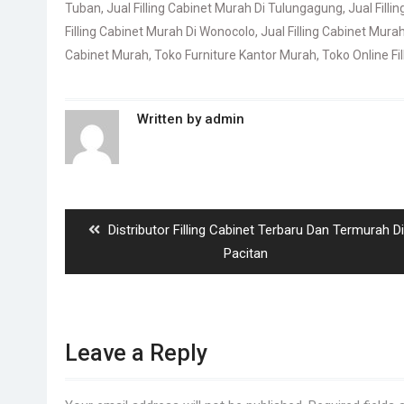
Tuban
,
Jual Filling Cabinet Murah Di Tulungagung
,
Jual Fill
Filling Cabinet Murah Di Wonocolo
,
Jual Filling Cabinet Mur
Cabinet Murah
,
Toko Furniture Kantor Murah
,
Toko Online Fi
Written by
admin
Post
navigation
Previous
Distributor Filling Cabinet Terbaru Dan Termurah Di
post:
Pacitan
Leave a Reply