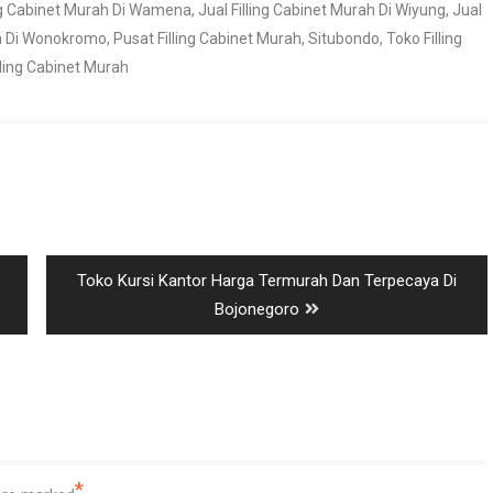
ing Cabinet Murah Di Wamena
,
Jual Filling Cabinet Murah Di Wiyung
,
Jual
ah Di Wonokromo
,
Pusat Filling Cabinet Murah
,
Situbondo
,
Toko Filling
lling Cabinet Murah
Next
Toko Kursi Kantor Harga Termurah Dan Terpecaya Di
post:
Bojonegoro
*