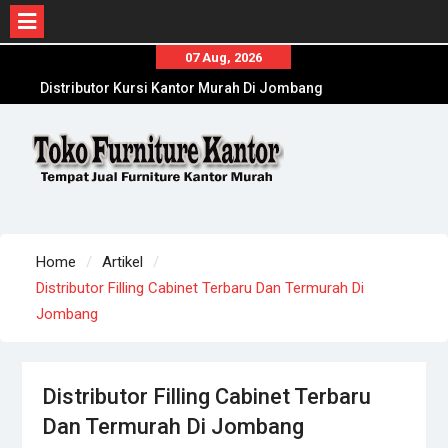
Skip
07 Aug, 2026
to
Distributor Kursi Kantor Murah Di Jombang
content
Toko Meja Kantor Di Sumenep Offline Terpercaya
Toko Meja Kantor Di Sampang Offline Terpercaya
Home
Artikel
Distributor Filling Cabinet Terbaru Dan Termurah Di
Jombang
Distributor Filling Cabinet Terbaru
Dan Termurah Di Jombang