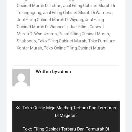
Cabinet Murah Di Tuban
,
Jual Filling Cabinet Murah Di
Tulungagung
,
Jual Filling Cabinet Murah Di Wamena
,
Jual Filling Cabinet Murah Di Wiyung
,
Jual Filling
Cabinet Murah Di Wonocolo
,
Jual Filling Cabinet
Murah Di Wonokromo
,
Pusat Filling Cabinet Murah
,
Situbondo
,
Toko Filling Cabinet Murah
,
Toko Furniture
Kantor Murah
,
Toko Online Filling Cabinet Murah
Written by
admin
Post
navigation
Previous
Toko Online Meja Meeting Terbaru Dan Termurah
post:
Di Magetan
Next
Toko Filling Cabinet Terbaru Dan Termurah Di