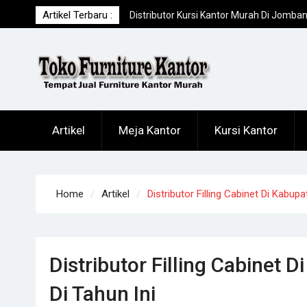
Skip
Artikel Terbaru :
Distributor Kursi Kantor Murah Di Jomba
to
Toko Meja Kantor Di Sumenep Offline
content
Terpercaya
Toko Meja Kantor Di Sampang Offline
Terpercaya
Artikel
Meja Kantor
Kursi Kantor
Home
Artikel
Distributor Filling Cabinet Di Kab
Distributor Filling Cabine
Di Tahun Ini