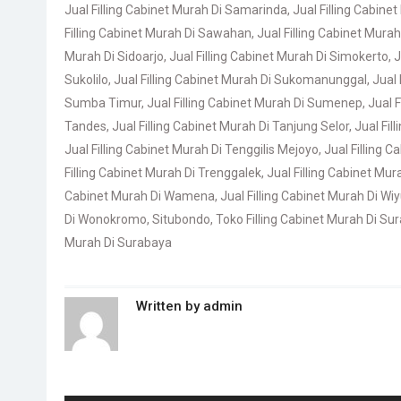
Jual Filling Cabinet Murah Di Samarinda
,
Jual Filling Cabin
Filling Cabinet Murah Di Sawahan
,
Jual Filling Cabinet Mur
Murah Di Sidoarjo
,
Jual Filling Cabinet Murah Di Simokerto
,
J
Sukolilo
,
Jual Filling Cabinet Murah Di Sukomanunggal
,
Jual
Sumba Timur
,
Jual Filling Cabinet Murah Di Sumenep
,
Jual 
Tandes
,
Jual Filling Cabinet Murah Di Tanjung Selor
,
Jual Fil
Jual Filling Cabinet Murah Di Tenggilis Mejoyo
,
Jual Filling 
Filling Cabinet Murah Di Trenggalek
,
Jual Filling Cabinet Mu
Cabinet Murah Di Wamena
,
Jual Filling Cabinet Murah Di Wi
Di Wonokromo
,
Situbondo
,
Toko Filling Cabinet Murah Di Su
Murah Di Surabaya
Written by
admin
Post
navigation