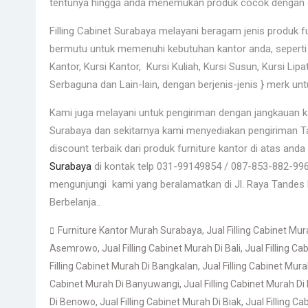
tentunya hingga anda menemukan produk cocok dengan 
Filling Cabinet Surabaya melayani beragam jenis produk 
bermutu untuk memenuhi kebutuhan kantor anda, seperti M
Kantor, Kursi Kantor, Kursi Kuliah, Kursi Susun, Kursi Lipat
Serbaguna dan Lain-lain, dengan berjenis-jenis } merk u
Kami juga melayani untuk pengiriman dengan jangkauan 
Surabaya dan sekitarnya kami menyediakan pengiriman Ta
discount terbaik dari produk furniture kantor di atas an
Surabaya
di kontak telp 031-99149854 / 087-853-882-99
mengunjungi kami yang beralamatkan di Jl. Raya Tandes 
Berbelanja..
Furniture Kantor Murah Surabaya
,
Jual Filling Cabinet Mur
Asemrowo
,
Jual Filling Cabinet Murah Di Bali
,
Jual Filling C
Filling Cabinet Murah Di Bangkalan
,
Jual Filling Cabinet Mur
Cabinet Murah Di Banyuwangi
,
Jual Filling Cabinet Murah Di
Di Benowo
,
Jual Filling Cabinet Murah Di Biak
,
Jual Filling C