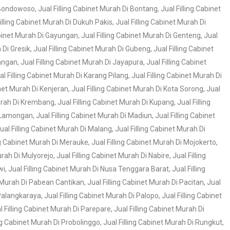
i Bondowoso
,
Jual Filling Cabinet Murah Di Bontang
,
Jual Filling Cabinet
Filling Cabinet Murah Di Dukuh Pakis
,
Jual Filling Cabinet Murah Di
abinet Murah Di Gayungan
,
Jual Filling Cabinet Murah Di Genteng
,
Jual
 Di Gresik
,
Jual Filling Cabinet Murah Di Gubeng
,
Jual Filling Cabinet
bangan
,
Jual Filling Cabinet Murah Di Jayapura
,
Jual Filling Cabinet
al Filling Cabinet Murah Di Karang Pilang
,
Jual Filling Cabinet Murah Di
inet Murah Di Kenjeran
,
Jual Filling Cabinet Murah Di Kota Sorong
,
Jual
Murah Di Krembang
,
Jual Filling Cabinet Murah Di Kupang
,
Jual Filling
i Lamongan
,
Jual Filling Cabinet Murah Di Madiun
,
Jual Filling Cabinet
ual Filling Cabinet Murah Di Malang
,
Jual Filling Cabinet Murah Di
ing Cabinet Murah Di Merauke
,
Jual Filling Cabinet Murah Di Mojokerto
,
urah Di Mulyorejo
,
Jual Filling Cabinet Murah Di Nabire
,
Jual Filling
wi
,
Jual Filling Cabinet Murah Di Nusa Tenggara Barat
,
Jual Filling
t Murah Di Pabean Cantikan
,
Jual Filling Cabinet Murah Di Pacitan
,
Jual
 Palangkaraya
,
Jual Filling Cabinet Murah Di Palopo
,
Jual Filling Cabinet
l Filling Cabinet Murah Di Parepare
,
Jual Filling Cabinet Murah Di
ing Cabinet Murah Di Probolinggo
,
Jual Filling Cabinet Murah Di Rungkut
,