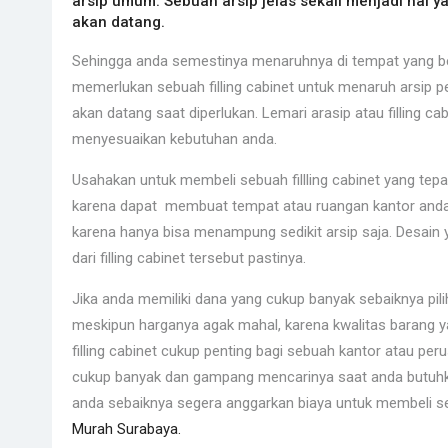
arsip umum. Sebuah arsip jelas sekali menjadi hal 
akan datang.
Sehingga anda semestinya menaruhnya di tempat yang be
memerlukan sebuah filling cabinet untuk menaruh arsi
akan datang saat diperlukan. Lemari arasip atau filling 
menyesuaikan kebutuhan anda.
Usahakan untuk membeli sebuah fillling cabinet yang tepa
karena dapat membuat tempat atau ruangan kantor anda me
karena hanya bisa menampung sedikit arsip saja. Desain 
dari filling cabinet tersebut pastinya.
Jika anda memiliki dana yang cukup banyak sebaiknya pili
meskipun harganya agak mahal, karena kwalitas barang y
filling cabinet cukup penting bagi sebuah kantor atau p
cukup banyak dan gampang mencarinya saat anda butuhkan
anda sebaiknya segera anggarkan biaya untuk membeli seb
Murah Surabaya.