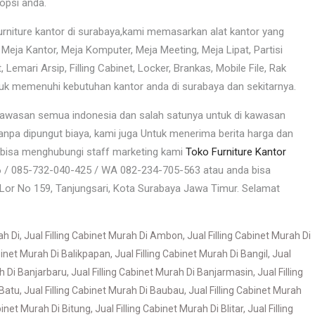
opsi anda.
furniture kantor di surabaya,kami memasarkan alat kantor yang
eja Kantor, Meja Komputer, Meja Meeting, Meja Lipat, Partisi
, Lemari Arsip, Filling Cabinet, Locker, Brankas, Mobile File, Rak
ntuk memenuhi kebutuhan kantor anda di surabaya dan sekitarnya.
kawasan semua indonesia dan salah satunya untuk di kawasan
npa dipungut biaya, kami juga Untuk menerima berita harga dan
da bisa menghubungi staff marketing kami
Toko Furniture Kantor
6 / 085-732-040-425 / WA 082-234-705-563 atau anda bisa
Lor No 159, Tanjungsari, Kota Surabaya Jawa Timur. Selamat
ah Di
,
Jual Filling Cabinet Murah Di Ambon
,
Jual Filling Cabinet Murah Di
abinet Murah Di Balikpapan
,
Jual Filling Cabinet Murah Di Bangil
,
Jual
ah Di Banjarbaru
,
Jual Filling Cabinet Murah Di Banjarmasin
,
Jual Filling
 Batu
,
Jual Filling Cabinet Murah Di Baubau
,
Jual Filling Cabinet Murah
abinet Murah Di Bitung
,
Jual Filling Cabinet Murah Di Blitar
,
Jual Filling