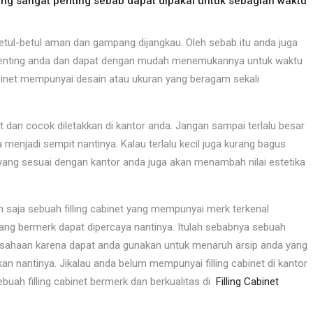
yang sangat penting sebab dapat dipakai untuk sebagian waktu
tul-betul aman dan gampang dijangkau. Oleh sebab itu anda juga
p penting anda dan dapat dengan mudah menemukannya untuk waktu
cabinet mempunyai desain atau ukuran yang beragam sekali
t dan cocok diletakkan di kantor anda. Jangan sampai terlalu besar
njadi sempit nantinya. Kalau terlalu kecil juga kurang bagus
yang sesuai dengan kantor anda juga akan menambah nilai estetika
h saja sebuah filling cabinet yang mempunyai merk terkenal
ang bermerk dapat dipercaya nantinya. Itulah sebabnya sebuah
erusahaan karena dapat anda gunakan untuk menaruh arsip anda yang
 nantinya. Jikalau anda belum mempunyai filling cabinet di kantor
uah filling cabinet bermerk dan berkualitas di
Filling Cabinet