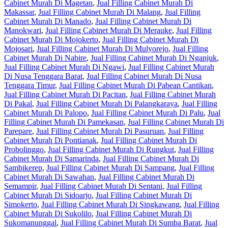
Cabinet Murah Di Magetan
,
Jual Filling Cabinet Murah Di
Makassar
,
Jual Filling Cabinet Murah Di Malang
,
Jual Filling
Cabinet Murah Di Manado
,
Jual Filling Cabinet Murah Di
Manokwari
,
Jual Filling Cabinet Murah Di Merauke
,
Jual Filling
Cabinet Murah Di Mojokerto
,
Jual Filling Cabinet Murah Di
Mojosari
,
Jual Filling Cabinet Murah Di Mulyorejo
,
Jual Filling
Cabinet Murah Di Nabire
,
Jual Filling Cabinet Murah Di Nganjuk
,
Jual Filling Cabinet Murah Di Ngawi
,
Jual Filling Cabinet Murah
Di Nusa Tenggara Barat
,
Jual Filling Cabinet Murah Di Nusa
Tenggara Timur
,
Jual Filling Cabinet Murah Di Pabean Cantikan
,
Jual Filling Cabinet Murah Di Pacitan
,
Jual Filling Cabinet Murah
Di Pakal
,
Jual Filling Cabinet Murah Di Palangkaraya
,
Jual Filling
Cabinet Murah Di Palopo
,
Jual Filling Cabinet Murah Di Palu
,
Jual
Filling Cabinet Murah Di Pamekasan
,
Jual Filling Cabinet Murah Di
Parepare
,
Jual Filling Cabinet Murah Di Pasuruan
,
Jual Filling
Cabinet Murah Di Pontianak
,
Jual Filling Cabinet Murah Di
Probolinggo
,
Jual Filling Cabinet Murah Di Rungkut
,
Jual Filling
Cabinet Murah Di Samarinda
,
Jual Filling Cabinet Murah Di
Sambikerep
,
Jual Filling Cabinet Murah Di Sampang
,
Jual Filling
Cabinet Murah Di Sawahan
,
Jual Filling Cabinet Murah Di
Semampir
,
Jual Filling Cabinet Murah Di Sentani
,
Jual Filling
Cabinet Murah Di Sidoarjo
,
Jual Filling Cabinet Murah Di
Simokerto
,
Jual Filling Cabinet Murah Di Singkawang
,
Jual Filling
Cabinet Murah Di Sukolilo
,
Jual Filling Cabinet Murah Di
Sukomanunggal
,
Jual Filling Cabinet Murah Di Sumba Barat
,
Jual