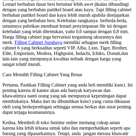
Lemari berbahan dasar besi berumur lebih awet jikalau dibandingi
dengan yang berbahan partikel board atau kayu. Tapi filling cabinet
berbahan partikel board dan kayu lebih murah apabila disejajarkan
dengan yang berbahan besi. Ketebalan rangkanya berbeda-beda,
umumnya pabrikan membuat lemari penyimpanan file ini dengan
ketebalan yang telah ditentukan, yaitu 0,6 sampai dengan 0,8 mm.
Harga filling cabinet juga bervariasi tergantung ukurannya dan
merk.
Filling Cabinet Surabaya
memiliki sebagian merk filling
cabinet 6 yang berkualitas seperti VIP, Alba, Lion, Tiger, Brother,
Elite, Emporium, Modera, Highpoint, Indachi, Ichiko, Donati,dan
lain-lain yang mempunyai kwalitas terbaik dengan harga yang
sangat relatif murah.
Cara Memilih Filling Cabinet Yang Benar
Pertama, Pastikan Filling Cabinet yang anda beli memiliki kunci. Ini
penting karena di kantor akan ada banyak karyawan dan
khawatirnya nanti orang yang tak mempunyai kepentingan dapat
membukanya. Maka dari itu dibutuhkan kunci yang cuma dikuasai
oleh yang berkepentingan sehingga semua berkas dan surat penting
dapat terjaga keamanannya.
Kedua, Membeli di toko furnitur online memang cukup aman
karena kita lebih leluasa untuk tahu dan memperhatikan seperti apa
barang yang dipasarkannya. Tetapi, anda jangan merasa khawatir