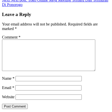
Next
Next post:
Toko Online Meja Meeting Terbaru Dan Termurah
Di Ponorogo
Leave a Reply
Your email address will not be published.
Required fields are
marked
*
Comment
*
Name
*
Email
*
Website