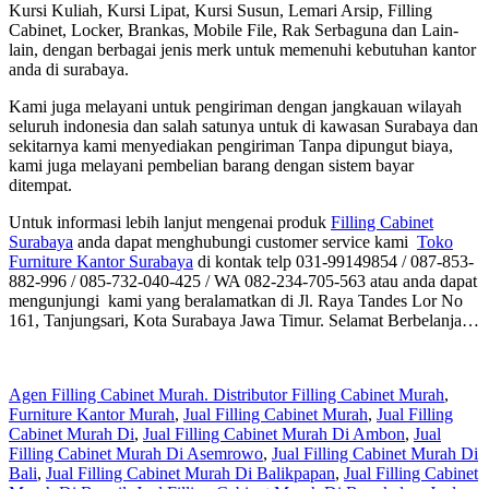
Kursi Kuliah, Kursi Lipat, Kursi Susun, Lemari Arsip, Filling
Cabinet, Locker, Brankas, Mobile File, Rak Serbaguna dan Lain-
lain, dengan berbagai jenis merk untuk memenuhi kebutuhan kantor
anda di surabaya.
Kami juga melayani untuk pengiriman dengan jangkauan wilayah
seluruh indonesia dan salah satunya untuk di kawasan Surabaya dan
sekitarnya kami menyediakan pengiriman Tanpa dipungut biaya,
kami juga melayani pembelian barang dengan sistem bayar
ditempat.
Untuk informasi lebih lanjut mengenai produk
Filling Cabinet
Surabaya
anda dapat menghubungi customer service kami
Toko
Furniture Kantor Surabaya
di kontak telp 031-99149854 / 087-853-
882-996 / 085-732-040-425 / WA 082-234-705-563 atau anda dapat
mengunjungi kami yang beralamatkan di Jl. Raya Tandes Lor No
161, Tanjungsari, Kota Surabaya Jawa Timur. Selamat Berbelanja…
Agen Filling Cabinet Murah. Distributor Filling Cabinet Murah
,
Furniture Kantor Murah
,
Jual Filling Cabinet Murah
,
Jual Filling
Cabinet Murah Di
,
Jual Filling Cabinet Murah Di Ambon
,
Jual
Filling Cabinet Murah Di Asemrowo
,
Jual Filling Cabinet Murah Di
Bali
,
Jual Filling Cabinet Murah Di Balikpapan
,
Jual Filling Cabinet