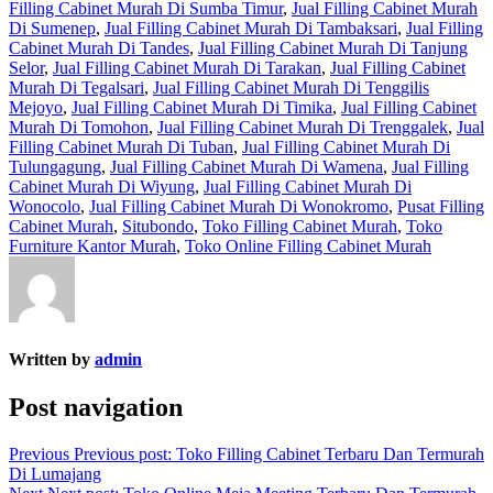
Filling Cabinet Murah Di Sumba Timur
,
Jual Filling Cabinet Murah
Di Sumenep
,
Jual Filling Cabinet Murah Di Tambaksari
,
Jual Filling
Cabinet Murah Di Tandes
,
Jual Filling Cabinet Murah Di Tanjung
Selor
,
Jual Filling Cabinet Murah Di Tarakan
,
Jual Filling Cabinet
Murah Di Tegalsari
,
Jual Filling Cabinet Murah Di Tenggilis
Mejoyo
,
Jual Filling Cabinet Murah Di Timika
,
Jual Filling Cabinet
Murah Di Tomohon
,
Jual Filling Cabinet Murah Di Trenggalek
,
Jual
Filling Cabinet Murah Di Tuban
,
Jual Filling Cabinet Murah Di
Tulungagung
,
Jual Filling Cabinet Murah Di Wamena
,
Jual Filling
Cabinet Murah Di Wiyung
,
Jual Filling Cabinet Murah Di
Wonocolo
,
Jual Filling Cabinet Murah Di Wonokromo
,
Pusat Filling
Cabinet Murah
,
Situbondo
,
Toko Filling Cabinet Murah
,
Toko
Furniture Kantor Murah
,
Toko Online Filling Cabinet Murah
Written by
admin
Post navigation
Previous
Previous post:
Toko Filling Cabinet Terbaru Dan Termurah
Di Lumajang