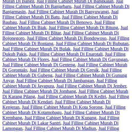
Murah Di Bangil
,
Jual Filling Cabinet Murah Di Bangkalan
,
Jual
Filling Cabinet Murah Di Banjarbaru
,
Jual Filling Cabinet Murah Di
Banjarmasin
,
Jual Filling Cabinet Murah Di Banyuwangi
,
Jual
Filling Cabinet Murah Di Batu
,
Jual Filling Cabinet Murah Di
Baubau
,
Jual Filling Cabinet Murah Di Benowo
,
Jual Filling
Cabinet Murah Di Biak
,
Jual Filling Cabinet Murah Di Bitung
,
Jual
Filling Cabinet Murah Di Blitar
,
Jual Filling Cabinet Murah Di
Bojonegoro
,
Jual Filling Cabinet Murah Di Bondowoso
,
Jual Filling
Cabinet Murah Di Bontang
,
Jual Filling Cabinet Murah Di Bubutan
,
Jual Filling Cabinet Murah Di Bulak
,
Jual Filling Cabinet Murah Di
Dukuh Pakis
,
Jual Filling Cabinet Murah Di Enarotali
,
Jual Filling
Cabinet Murah Di Flores
,
Jual Filling Cabinet Murah Di Gayungan
,
Jual Filling Cabinet Murah Di Genteng
,
Jual Filling Cabinet Murah
Di Gorontalo
,
Jual Filling Cabinet Murah Di Gresik
,
Jual Filling
Cabinet Murah Di Gubeng
,
Jual Filling Cabinet Murah Di Gunung
Anyar
,
Jual Filling Cabinet Murah Di Jambangan
,
Jual Filling
Cabinet Murah Di Jayapura
,
Jual Filling Cabinet Murah Di Jember
,
Jual Filling Cabinet Murah Di Jombang
,
Jual Filling Cabinet Murah
Di Karang Pilang
,
Jual Filling Cabinet Murah Di Kediri
,
Jual Filling
Cabinet Murah Di Kendari
,
Jual Filling Cabinet Murah Di
Kenjeran
,
Jual Filling Cabinet Murah Di Kota Sorong
,
Jual Filling
Cabinet Murah Di Kotamobagu
,
Jual Filling Cabinet Murah Di
Krembang
,
Jual Filling Cabinet Murah Di Kupang
,
Jual Filling
Cabinet Murah Di Lakar Santri
,
Jual Filling Cabinet Murah Di
Lamongan
,
Jual Filling Cabinet Murah Di Madiun
,
Jual Filling