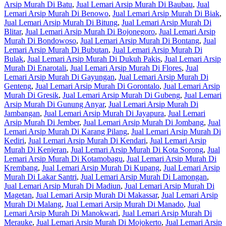
Arsip Murah Di Batu
,
Jual Lemari Arsip Murah Di Baubau
,
Jual
Lemari Arsip Murah Di Benowo
,
Jual Lemari Arsip Murah Di Biak
,
Jual Lemari Arsip Murah Di Bitung
,
Jual Lemari Arsip Murah Di
Blitar
,
Jual Lemari Arsip Murah Di Bojonegoro
,
Jual Lemari Arsip
Murah Di Bondowoso
,
Jual Lemari Arsip Murah Di Bontang
,
Jual
Lemari Arsip Murah Di Bubutan
,
Jual Lemari Arsip Murah Di
Bulak
,
Jual Lemari Arsip Murah Di Dukuh Pakis
,
Jual Lemari Arsip
Murah Di Enarotali
,
Jual Lemari Arsip Murah Di Flores
,
Jual
Lemari Arsip Murah Di Gayungan
,
Jual Lemari Arsip Murah Di
Genteng
,
Jual Lemari Arsip Murah Di Gorontalo
,
Jual Lemari Arsip
Murah Di Gresik
,
Jual Lemari Arsip Murah Di Gubeng
,
Jual Lemari
Arsip Murah Di Gunung Anyar
,
Jual Lemari Arsip Murah Di
Jambangan
,
Jual Lemari Arsip Murah Di Jayapura
,
Jual Lemari
Arsip Murah Di Jember
,
Jual Lemari Arsip Murah Di Jombang
,
Jual
Lemari Arsip Murah Di Karang Pilang
,
Jual Lemari Arsip Murah Di
Kediri
,
Jual Lemari Arsip Murah Di Kendari
,
Jual Lemari Arsip
Murah Di Kenjeran
,
Jual Lemari Arsip Murah Di Kota Sorong
,
Jual
Lemari Arsip Murah Di Kotamobagu
,
Jual Lemari Arsip Murah Di
Krembang
,
Jual Lemari Arsip Murah Di Kupang
,
Jual Lemari Arsip
Murah Di Lakar Santri
,
Jual Lemari Arsip Murah Di Lamongan
,
Jual Lemari Arsip Murah Di Madiun
,
Jual Lemari Arsip Murah Di
Magetan
,
Jual Lemari Arsip Murah Di Makassar
,
Jual Lemari Arsip
Murah Di Malang
,
Jual Lemari Arsip Murah Di Manado
,
Jual
Lemari Arsip Murah Di Manokwari
,
Jual Lemari Arsip Murah Di
Merauke
,
Jual Lemari Arsip Murah Di Mojokerto
,
Jual Lemari Arsip