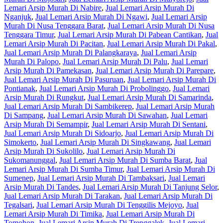
Lemari Arsip Murah Di Nabire
,
Jual Lemari Arsip Murah Di
Nganjuk
,
Jual Lemari Arsip Murah Di Ngawi
,
Jual Lemari Arsip
Murah Di Nusa Tenggara Barat
,
Jual Lemari Arsip Murah Di Nusa
Tenggara Timur
,
Jual Lemari Arsip Murah Di Pabean Cantikan
,
Jual
Lemari Arsip Murah Di Pacitan
,
Jual Lemari Arsip Murah Di Pakal
,
Jual Lemari Arsip Murah Di Palangkaraya
,
Jual Lemari Arsip
Murah Di Palopo
,
Jual Lemari Arsip Murah Di Palu
,
Jual Lemari
Arsip Murah Di Pamekasan
,
Jual Lemari Arsip Murah Di Parepare
,
Jual Lemari Arsip Murah Di Pasuruan
,
Jual Lemari Arsip Murah Di
Pontianak
,
Jual Lemari Arsip Murah Di Probolinggo
,
Jual Lemari
Arsip Murah Di Rungkut
,
Jual Lemari Arsip Murah Di Samarinda
,
Jual Lemari Arsip Murah Di Sambikerep
,
Jual Lemari Arsip Murah
Di Sampang
,
Jual Lemari Arsip Murah Di Sawahan
,
Jual Lemari
Arsip Murah Di Semampir
,
Jual Lemari Arsip Murah Di Sentani
,
Jual Lemari Arsip Murah Di Sidoarjo
,
Jual Lemari Arsip Murah Di
Simokerto
,
Jual Lemari Arsip Murah Di Singkawang
,
Jual Lemari
Arsip Murah Di Sukolilo
,
Jual Lemari Arsip Murah Di
Sukomanunggal
,
Jual Lemari Arsip Murah Di Sumba Barat
,
Jual
Lemari Arsip Murah Di Sumba Timur
,
Jual Lemari Arsip Murah Di
Sumenep
,
Jual Lemari Arsip Murah Di Tambaksari
,
Jual Lemari
Arsip Murah Di Tandes
,
Jual Lemari Arsip Murah Di Tanjung Selor
,
Jual Lemari Arsip Murah Di Tarakan
,
Jual Lemari Arsip Murah Di
Tegalsari
,
Jual Lemari Arsip Murah Di Tenggilis Mejoyo
,
Jual
Lemari Arsip Murah Di Timika
,
Jual Lemari Arsip Murah Di
Tomohon
,
Jual Lemari Arsip Murah Di Trenggalek
,
Jual Lemari