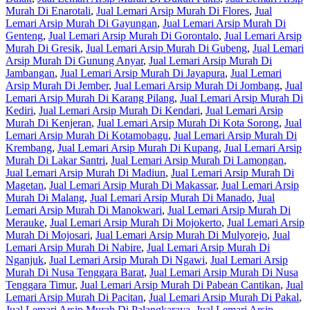
Murah Di Enarotali
,
Jual Lemari Arsip Murah Di Flores
,
Jual
Lemari Arsip Murah Di Gayungan
,
Jual Lemari Arsip Murah Di
Genteng
,
Jual Lemari Arsip Murah Di Gorontalo
,
Jual Lemari Arsip
Murah Di Gresik
,
Jual Lemari Arsip Murah Di Gubeng
,
Jual Lemari
Arsip Murah Di Gunung Anyar
,
Jual Lemari Arsip Murah Di
Jambangan
,
Jual Lemari Arsip Murah Di Jayapura
,
Jual Lemari
Arsip Murah Di Jember
,
Jual Lemari Arsip Murah Di Jombang
,
Jual
Lemari Arsip Murah Di Karang Pilang
,
Jual Lemari Arsip Murah Di
Kediri
,
Jual Lemari Arsip Murah Di Kendari
,
Jual Lemari Arsip
Murah Di Kenjeran
,
Jual Lemari Arsip Murah Di Kota Sorong
,
Jual
Lemari Arsip Murah Di Kotamobagu
,
Jual Lemari Arsip Murah Di
Krembang
,
Jual Lemari Arsip Murah Di Kupang
,
Jual Lemari Arsip
Murah Di Lakar Santri
,
Jual Lemari Arsip Murah Di Lamongan
,
Jual Lemari Arsip Murah Di Madiun
,
Jual Lemari Arsip Murah Di
Magetan
,
Jual Lemari Arsip Murah Di Makassar
,
Jual Lemari Arsip
Murah Di Malang
,
Jual Lemari Arsip Murah Di Manado
,
Jual
Lemari Arsip Murah Di Manokwari
,
Jual Lemari Arsip Murah Di
Merauke
,
Jual Lemari Arsip Murah Di Mojokerto
,
Jual Lemari Arsip
Murah Di Mojosari
,
Jual Lemari Arsip Murah Di Mulyorejo
,
Jual
Lemari Arsip Murah Di Nabire
,
Jual Lemari Arsip Murah Di
Nganjuk
,
Jual Lemari Arsip Murah Di Ngawi
,
Jual Lemari Arsip
Murah Di Nusa Tenggara Barat
,
Jual Lemari Arsip Murah Di Nusa
Tenggara Timur
,
Jual Lemari Arsip Murah Di Pabean Cantikan
,
Jual
Lemari Arsip Murah Di Pacitan
,
Jual Lemari Arsip Murah Di Pakal
,
Jual Lemari Arsip Murah Di Palangkaraya
,
Jual Lemari Arsip