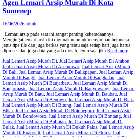
Agen Lemari Arsip Murah Di Kota
Sumenep
16/06/2026
admin
Lemari arsip pada saat ini sangat penting keberadaannya.
Mengingat lemari arsip ini digunakan untuk menyimpan beraneka
jenis tipe file dan juga berkas yang tentu saja setiap hari juga harus
diproses dan juga data yang ada diolah, tentu saja jika
Read more
Jual Lemari Arsip Murah Di
,
Jual Lemari Arsip Murah Di Ambon
,
Jual Lemari Arsip Murah Di Asemrowo
,
Jual Lemari Arsip Murah
Di Bali
,
Jual Lemari Arsip Murah Di Balikpapan
,
Jual Lemari Arsip
Murah Di Bangil
,
Jual Lemari Arsip Murah Di Bangkalan
,
Jual
Lemari Arsip Murah Di Banjarbaru
,
Jual Lemari Arsip Murah Di
Banjarmasin
,
Jual Lemari Arsip Murah Di Banyuwangi
,
Jual Lemari
Arsip Murah Di Batu
,
Jual Lemari Arsip Murah Di Baubau
,
Jual
Lemari Arsip Murah Di Benowo
,
Jual Lemari Arsip Murah Di Biak
,
Jual Lemari Arsip Murah Di Bitung
,
Jual Lemari Arsip Murah Di
Blitar
,
Jual Lemari Arsip Murah Di Bojonegoro
,
Jual Lemari Arsip
Murah Di Bondowoso
,
Jual Lemari Arsip Murah Di Bontang
,
Jual
Lemari Arsip Murah Di Bubutan
,
Jual Lemari Arsip Murah Di
Bulak
,
Jual Lemari Arsip Murah Di Dukuh Pakis
,
Jual Lemari Arsip
Murah Di Enarotali
,
Jual Lemari Arsip Murah Di Flores
,
Jual