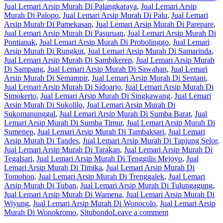
Jual Lemari Arsip Murah Di Palangkaraya
,
Jual Lemari Arsip
Murah Di Palopo
,
Jual Lemari Arsip Murah Di Palu
,
Jual Lemari
Arsip Murah Di Pamekasan
,
Jual Lemari Arsip Murah Di Parepare
,
Jual Lemari Arsip Murah Di Pasuruan
,
Jual Lemari Arsip Murah Di
Pontianak
,
Jual Lemari Arsip Murah Di Probolinggo
,
Jual Lemari
Arsip Murah Di Rungkut
,
Jual Lemari Arsip Murah Di Samarinda
,
Jual Lemari Arsip Murah Di Sambikerep
,
Jual Lemari Arsip Murah
Di Sampang
,
Jual Lemari Arsip Murah Di Sawahan
,
Jual Lemari
Arsip Murah Di Semampir
,
Jual Lemari Arsip Murah Di Sentani
,
Jual Lemari Arsip Murah Di Sidoarjo
,
Jual Lemari Arsip Murah Di
Simokerto
,
Jual Lemari Arsip Murah Di Singkawang
,
Jual Lemari
Arsip Murah Di Sukolilo
,
Jual Lemari Arsip Murah Di
Sukomanunggal
,
Jual Lemari Arsip Murah Di Sumba Barat
,
Jual
Lemari Arsip Murah Di Sumba Timur
,
Jual Lemari Arsip Murah Di
Sumenep
,
Jual Lemari Arsip Murah Di Tambaksari
,
Jual Lemari
Arsip Murah Di Tandes
,
Jual Lemari Arsip Murah Di Tanjung Selor
,
Jual Lemari Arsip Murah Di Tarakan
,
Jual Lemari Arsip Murah Di
Tegalsari
,
Jual Lemari Arsip Murah Di Tenggilis Mejoyo
,
Jual
Lemari Arsip Murah Di Timika
,
Jual Lemari Arsip Murah Di
Tomohon
,
Jual Lemari Arsip Murah Di Trenggalek
,
Jual Lemari
Arsip Murah Di Tuban
,
Jual Lemari Arsip Murah Di Tulungagung
,
Jual Lemari Arsip Murah Di Wamena
,
Jual Lemari Arsip Murah Di
Wiyung
,
Jual Lemari Arsip Murah Di Wonocolo
,
Jual Lemari Arsip
Murah Di Wonokromo
,
Situbondo
Leave a comment