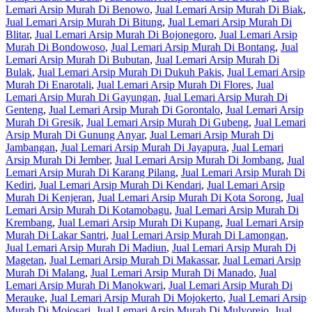
Lemari Arsip Murah Di Benowo
,
Jual Lemari Arsip Murah Di Biak
,
Jual Lemari Arsip Murah Di Bitung
,
Jual Lemari Arsip Murah Di
Blitar
,
Jual Lemari Arsip Murah Di Bojonegoro
,
Jual Lemari Arsip
Murah Di Bondowoso
,
Jual Lemari Arsip Murah Di Bontang
,
Jual
Lemari Arsip Murah Di Bubutan
,
Jual Lemari Arsip Murah Di
Bulak
,
Jual Lemari Arsip Murah Di Dukuh Pakis
,
Jual Lemari Arsip
Murah Di Enarotali
,
Jual Lemari Arsip Murah Di Flores
,
Jual
Lemari Arsip Murah Di Gayungan
,
Jual Lemari Arsip Murah Di
Genteng
,
Jual Lemari Arsip Murah Di Gorontalo
,
Jual Lemari Arsip
Murah Di Gresik
,
Jual Lemari Arsip Murah Di Gubeng
,
Jual Lemari
Arsip Murah Di Gunung Anyar
,
Jual Lemari Arsip Murah Di
Jambangan
,
Jual Lemari Arsip Murah Di Jayapura
,
Jual Lemari
Arsip Murah Di Jember
,
Jual Lemari Arsip Murah Di Jombang
,
Jual
Lemari Arsip Murah Di Karang Pilang
,
Jual Lemari Arsip Murah Di
Kediri
,
Jual Lemari Arsip Murah Di Kendari
,
Jual Lemari Arsip
Murah Di Kenjeran
,
Jual Lemari Arsip Murah Di Kota Sorong
,
Jual
Lemari Arsip Murah Di Kotamobagu
,
Jual Lemari Arsip Murah Di
Krembang
,
Jual Lemari Arsip Murah Di Kupang
,
Jual Lemari Arsip
Murah Di Lakar Santri
,
Jual Lemari Arsip Murah Di Lamongan
,
Jual Lemari Arsip Murah Di Madiun
,
Jual Lemari Arsip Murah Di
Magetan
,
Jual Lemari Arsip Murah Di Makassar
,
Jual Lemari Arsip
Murah Di Malang
,
Jual Lemari Arsip Murah Di Manado
,
Jual
Lemari Arsip Murah Di Manokwari
,
Jual Lemari Arsip Murah Di
Merauke
,
Jual Lemari Arsip Murah Di Mojokerto
,
Jual Lemari Arsip
Murah Di Mojosari
,
Jual Lemari Arsip Murah Di Mulyorejo
,
Jual