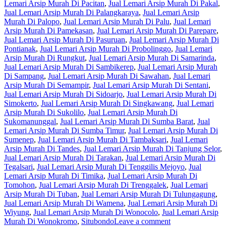
Lemari Arsip Murah Di Pacitan
,
Jual Lemari Arsip Murah Di Pakal
,
Jual Lemari Arsip Murah Di Palangkaraya
,
Jual Lemari Arsip
Murah Di Palopo
,
Jual Lemari Arsip Murah Di Palu
,
Jual Lemari
Arsip Murah Di Pamekasan
,
Jual Lemari Arsip Murah Di Parepare
,
Jual Lemari Arsip Murah Di Pasuruan
,
Jual Lemari Arsip Murah Di
Pontianak
,
Jual Lemari Arsip Murah Di Probolinggo
,
Jual Lemari
Arsip Murah Di Rungkut
,
Jual Lemari Arsip Murah Di Samarinda
,
Jual Lemari Arsip Murah Di Sambikerep
,
Jual Lemari Arsip Murah
Di Sampang
,
Jual Lemari Arsip Murah Di Sawahan
,
Jual Lemari
Arsip Murah Di Semampir
,
Jual Lemari Arsip Murah Di Sentani
,
Jual Lemari Arsip Murah Di Sidoarjo
,
Jual Lemari Arsip Murah Di
Simokerto
,
Jual Lemari Arsip Murah Di Singkawang
,
Jual Lemari
Arsip Murah Di Sukolilo
,
Jual Lemari Arsip Murah Di
Sukomanunggal
,
Jual Lemari Arsip Murah Di Sumba Barat
,
Jual
Lemari Arsip Murah Di Sumba Timur
,
Jual Lemari Arsip Murah Di
Sumenep
,
Jual Lemari Arsip Murah Di Tambaksari
,
Jual Lemari
Arsip Murah Di Tandes
,
Jual Lemari Arsip Murah Di Tanjung Selor
,
Jual Lemari Arsip Murah Di Tarakan
,
Jual Lemari Arsip Murah Di
Tegalsari
,
Jual Lemari Arsip Murah Di Tenggilis Mejoyo
,
Jual
Lemari Arsip Murah Di Timika
,
Jual Lemari Arsip Murah Di
Tomohon
,
Jual Lemari Arsip Murah Di Trenggalek
,
Jual Lemari
Arsip Murah Di Tuban
,
Jual Lemari Arsip Murah Di Tulungagung
,
Jual Lemari Arsip Murah Di Wamena
,
Jual Lemari Arsip Murah Di
Wiyung
,
Jual Lemari Arsip Murah Di Wonocolo
,
Jual Lemari Arsip
Murah Di Wonokromo
,
Situbondo
Leave a comment