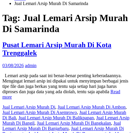
Jual Lemari Arsip Murah Di Samarinda
Tag:
Jual Lemari Arsip Murah
Di Samarinda
Pusat Lemari Arsip Murah Di Kota
Trenggalek
03/08/2026
admin
Lemari arsip pada saat ini benar-benar penting keberadaannya.
Mengingat lemari arsip ini dipakai untuk menyimpan berbagai jenis
tipe file dan juga berkas yang tentu saja setiap hari juga harus
diproses dan juga data yang ada diolah, tentu saja apabila
Read
more
Jual Lemari Arsip Murah Di
,
Jual Lemari Arsip Murah Di Ambon
,
Jual Lemari Arsip Murah Di Asemrowo
,
Jual Lemari Arsip Murah
Di Bali
,
Jual Lemari Arsip Murah Di Balikpapan
,
Jual Lemari Arsip
Murah Di Bangil
,
Jual Lemari Arsip Murah Di Bangkalan
,
Jual
Lemari Arsip Murah Di Banjarbaru
,
Jual Lemari Arsip Murah Di