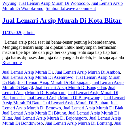
Wiyung
,
Jual Lemari Arsip Murah Di Wonocolo
,
Jual Lemari Arsip
Murah Di Wonokromo
,
Situbondo
Leave a comment
Jual Lemari Arsip Murah Di Kota Blitar
11/07/2026
admin
Lemari arsip pada saat ini benar-benar penting keberadaannya.
Mengingat lemari arsip ini dipakai untuk menyimpan bermacam-
macam tipe tipe file dan juga berkas yang tentu saja tiap-tiap hari
juga harus diproses dan juga data yang ada diolah, tentu saja apabila
Read more
Jual Lemari Arsip Murah Di
,
Jual Lemari Arsip Murah Di Ambon
,
Jual Lemari Arsip Murah Di Asemrowo
,
Jual Lemari Arsip Murah
Di Bali
,
Jual Lemari Arsip Murah Di Balikpapan
,
Jual Lemari Arsip
Murah Di Bangil
,
Jual Lemari Arsip Murah Di Bangkalan
,
Jual
Lemari Arsip Murah Di Banjarbaru
,
Jual Lemari Arsip Murah Di
Banjarmasin
,
Jual Lemari Arsip Murah Di Banyuwangi
,
Jual Lemari
Arsip Murah Di Batu
,
Jual Lemari Arsip Murah Di Baubau
,
Jual
Lemari Arsip Murah Di Benowo
,
Jual Lemari Arsip Murah Di Biak
,
Jual Lemari Arsip Murah Di Bitung
,
Jual Lemari Arsip Murah Di
Blitar
,
Jual Lemari Arsip Murah Di Bojonegoro
,
Jual Lemari Arsip
Murah Di Bondowoso
,
Jual Lemari Arsip Murah Di Bontang
,
Jual