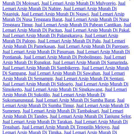
Murah Di Mojosari
,
Jual Lemari Arsip Murah Di Mulyorejo
,
Jual
Lemari Arsip Murah Di Nabire
,
Jual Lemari Arsip Murah Di
Nganjuk
,
Jual Lemari Arsip Murah Di Ngawi
,
Jual Lemari Arsip
Murah Di Nusa Tenggara Barat
,
Jual Lemari Arsip Murah Di Nusa
Tenggara Timur
,
Jual Lemari Arsip Murah Di Pabean Cantikan
,
Jual
Lemari Arsip Murah Di Pacitan
,
Jual Lemari Arsip Murah Di Pakal
,
Jual Lemari Arsip Murah Di Palangkaraya
,
Jual Lemari Arsip
Murah Di Palopo
,
Jual Lemari Arsip Murah Di Palu
,
Jual Lemari
Arsip Murah Di Pamekasan
,
Jual Lemari Arsip Murah Di Parepare
,
Jual Lemari Arsip Murah Di Pasuruan
,
Jual Lemari Arsip Murah Di
Pontianak
,
Jual Lemari Arsip Murah Di Probolinggo
,
Jual Lemari
Arsip Murah Di Rungkut
,
Jual Lemari Arsip Murah Di Samarinda
,
Jual Lemari Arsip Murah Di Sambikerep
,
Jual Lemari Arsip Murah
Di Sampang
,
Jual Lemari Arsip Murah Di Sawahan
,
Jual Lemari
Arsip Murah Di Semampir
,
Jual Lemari Arsip Murah Di Sentani
,
Jual Lemari Arsip Murah Di Sidoarjo
,
Jual Lemari Arsip Murah Di
Simokerto
,
Jual Lemari Arsip Murah Di Singkawang
,
Jual Lemari
Arsip Murah Di Sukolilo
,
Jual Lemari Arsip Murah Di
Sukomanunggal
,
Jual Lemari Arsip Murah Di Sumba Barat
,
Jual
Lemari Arsip Murah Di Sumba Timur
,
Jual Lemari Arsip Murah Di
Sumenep
,
Jual Lemari Arsip Murah Di Tambaksari
,
Jual Lemari
Arsip Murah Di Tandes
,
Jual Lemari Arsip Murah Di Tanjung Selor
,
Jual Lemari Arsip Murah Di Tarakan
,
Jual Lemari Arsip Murah Di
Tegalsari
,
Jual Lemari Arsip Murah Di Tenggilis Mejoyo
,
Jual
Lemari Arsip Murah Di Timika
,
Jual Lemari Arsip Murah Di