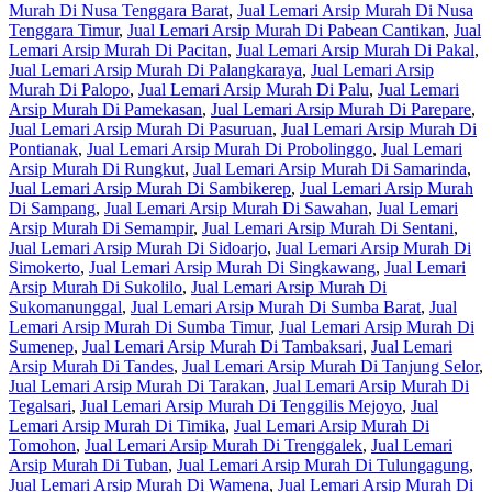
Murah Di Nusa Tenggara Barat
,
Jual Lemari Arsip Murah Di Nusa
Tenggara Timur
,
Jual Lemari Arsip Murah Di Pabean Cantikan
,
Jual
Lemari Arsip Murah Di Pacitan
,
Jual Lemari Arsip Murah Di Pakal
,
Jual Lemari Arsip Murah Di Palangkaraya
,
Jual Lemari Arsip
Murah Di Palopo
,
Jual Lemari Arsip Murah Di Palu
,
Jual Lemari
Arsip Murah Di Pamekasan
,
Jual Lemari Arsip Murah Di Parepare
,
Jual Lemari Arsip Murah Di Pasuruan
,
Jual Lemari Arsip Murah Di
Pontianak
,
Jual Lemari Arsip Murah Di Probolinggo
,
Jual Lemari
Arsip Murah Di Rungkut
,
Jual Lemari Arsip Murah Di Samarinda
,
Jual Lemari Arsip Murah Di Sambikerep
,
Jual Lemari Arsip Murah
Di Sampang
,
Jual Lemari Arsip Murah Di Sawahan
,
Jual Lemari
Arsip Murah Di Semampir
,
Jual Lemari Arsip Murah Di Sentani
,
Jual Lemari Arsip Murah Di Sidoarjo
,
Jual Lemari Arsip Murah Di
Simokerto
,
Jual Lemari Arsip Murah Di Singkawang
,
Jual Lemari
Arsip Murah Di Sukolilo
,
Jual Lemari Arsip Murah Di
Sukomanunggal
,
Jual Lemari Arsip Murah Di Sumba Barat
,
Jual
Lemari Arsip Murah Di Sumba Timur
,
Jual Lemari Arsip Murah Di
Sumenep
,
Jual Lemari Arsip Murah Di Tambaksari
,
Jual Lemari
Arsip Murah Di Tandes
,
Jual Lemari Arsip Murah Di Tanjung Selor
,
Jual Lemari Arsip Murah Di Tarakan
,
Jual Lemari Arsip Murah Di
Tegalsari
,
Jual Lemari Arsip Murah Di Tenggilis Mejoyo
,
Jual
Lemari Arsip Murah Di Timika
,
Jual Lemari Arsip Murah Di
Tomohon
,
Jual Lemari Arsip Murah Di Trenggalek
,
Jual Lemari
Arsip Murah Di Tuban
,
Jual Lemari Arsip Murah Di Tulungagung
,
Jual Lemari Arsip Murah Di Wamena
,
Jual Lemari Arsip Murah Di