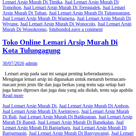
Lemari Arsip Murah Di Timika
,
Jual Lemari Arsip Murah Di
Tomohon
,
Jual Lemari Arsip Murah Di Trenggalek
,
Jual Lemari
Arsip Murah Di Tuban
,
Jual Lemari Arsip Murah Di Tulungagung
,
Jual Lemari Arsip Murah Di Wamena
,
Jual Lemari Arsip Murah Di
Wiyung
,
Jual Lemari Arsip Murah Di Wonocolo
,
Jual Lemari Arsip
Murah Di Wonokromo
,
Situbondo
Leave a comment
Toko Online Lemari Arsip Murah Di
Kota Tulungagung
30/07/2026
admin
Lemari arsip pada saat ini sangat penting keberadaannya.
Mengingat lemari arsip ini digunakan untuk menaruh bermacam-
macam jenis jenis file dan juga berkas yang tentu saja setiap hari
juga harus diproses dan juga data yang ada diolah, tentu saja apabila
Read more
Jual Lemari Arsip Murah Di
,
Jual Lemari Arsip Murah Di Ambon
,
Jual Lemari Arsip Murah Di Asemrowo
,
Jual Lemari Arsip Murah
Di Bali
,
Jual Lemari Arsip Murah Di Balikpapan
,
Jual Lemari Arsip
Murah Di Bangil
,
Jual Lemari Arsip Murah Di Bangkalan
,
Jual
Lemari Arsip Murah Di Banjarbaru
,
Jual Lemari Arsip Murah Di
Banjarmasin
,
Jual Lemari Arsip Murah Di Banyuwangi
,
Jual Lemari