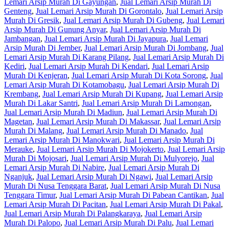
Lemari Arsip Murah Di Gayungan
,
Jual Lemari Arsip Murah Di
Genteng
,
Jual Lemari Arsip Murah Di Gorontalo
,
Jual Lemari Arsip
Murah Di Gresik
,
Jual Lemari Arsip Murah Di Gubeng
,
Jual Lemari
Arsip Murah Di Gunung Anyar
,
Jual Lemari Arsip Murah Di
Jambangan
,
Jual Lemari Arsip Murah Di Jayapura
,
Jual Lemari
Arsip Murah Di Jember
,
Jual Lemari Arsip Murah Di Jombang
,
Jual
Lemari Arsip Murah Di Karang Pilang
,
Jual Lemari Arsip Murah Di
Kediri
,
Jual Lemari Arsip Murah Di Kendari
,
Jual Lemari Arsip
Murah Di Kenjeran
,
Jual Lemari Arsip Murah Di Kota Sorong
,
Jual
Lemari Arsip Murah Di Kotamobagu
,
Jual Lemari Arsip Murah Di
Krembang
,
Jual Lemari Arsip Murah Di Kupang
,
Jual Lemari Arsip
Murah Di Lakar Santri
,
Jual Lemari Arsip Murah Di Lamongan
,
Jual Lemari Arsip Murah Di Madiun
,
Jual Lemari Arsip Murah Di
Magetan
,
Jual Lemari Arsip Murah Di Makassar
,
Jual Lemari Arsip
Murah Di Malang
,
Jual Lemari Arsip Murah Di Manado
,
Jual
Lemari Arsip Murah Di Manokwari
,
Jual Lemari Arsip Murah Di
Merauke
,
Jual Lemari Arsip Murah Di Mojokerto
,
Jual Lemari Arsip
Murah Di Mojosari
,
Jual Lemari Arsip Murah Di Mulyorejo
,
Jual
Lemari Arsip Murah Di Nabire
,
Jual Lemari Arsip Murah Di
Nganjuk
,
Jual Lemari Arsip Murah Di Ngawi
,
Jual Lemari Arsip
Murah Di Nusa Tenggara Barat
,
Jual Lemari Arsip Murah Di Nusa
Tenggara Timur
,
Jual Lemari Arsip Murah Di Pabean Cantikan
,
Jual
Lemari Arsip Murah Di Pacitan
,
Jual Lemari Arsip Murah Di Pakal
,
Jual Lemari Arsip Murah Di Palangkaraya
,
Jual Lemari Arsip
Murah Di Palopo
,
Jual Lemari Arsip Murah Di Palu
,
Jual Lemari