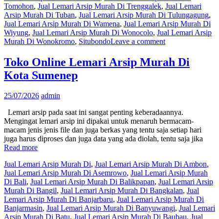
Tomohon
,
Jual Lemari Arsip Murah Di Trenggalek
,
Jual Lemari
Arsip Murah Di Tuban
,
Jual Lemari Arsip Murah Di Tulungagung
,
Jual Lemari Arsip Murah Di Wamena
,
Jual Lemari Arsip Murah Di
Wiyung
,
Jual Lemari Arsip Murah Di Wonocolo
,
Jual Lemari Arsip
Murah Di Wonokromo
,
Situbondo
Leave a comment
Toko Online Lemari Arsip Murah Di
Kota Sumenep
25/07/2026
admin
Lemari arsip pada saat ini sangat penting keberadaannya.
Mengingat lemari arsip ini dipakai untuk menaruh bermacam-
macam jenis jenis file dan juga berkas yang tentu saja setiap hari
juga harus diproses dan juga data yang ada diolah, tentu saja jika
Read more
Jual Lemari Arsip Murah Di
,
Jual Lemari Arsip Murah Di Ambon
,
Jual Lemari Arsip Murah Di Asemrowo
,
Jual Lemari Arsip Murah
Di Bali
,
Jual Lemari Arsip Murah Di Balikpapan
,
Jual Lemari Arsip
Murah Di Bangil
,
Jual Lemari Arsip Murah Di Bangkalan
,
Jual
Lemari Arsip Murah Di Banjarbaru
,
Jual Lemari Arsip Murah Di
Banjarmasin
,
Jual Lemari Arsip Murah Di Banyuwangi
,
Jual Lemari
Arsip Murah Di Batu
,
Jual Lemari Arsip Murah Di Baubau
,
Jual