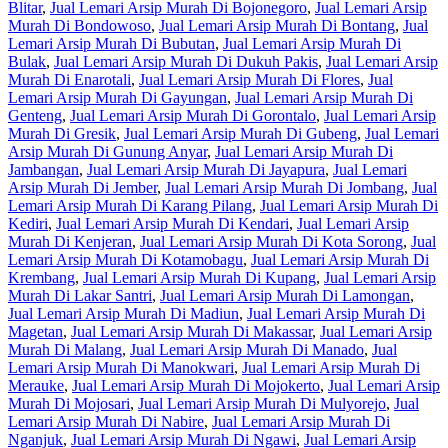
Blitar
,
Jual Lemari Arsip Murah Di Bojonegoro
,
Jual Lemari Arsip
Murah Di Bondowoso
,
Jual Lemari Arsip Murah Di Bontang
,
Jual
Lemari Arsip Murah Di Bubutan
,
Jual Lemari Arsip Murah Di
Bulak
,
Jual Lemari Arsip Murah Di Dukuh Pakis
,
Jual Lemari Arsip
Murah Di Enarotali
,
Jual Lemari Arsip Murah Di Flores
,
Jual
Lemari Arsip Murah Di Gayungan
,
Jual Lemari Arsip Murah Di
Genteng
,
Jual Lemari Arsip Murah Di Gorontalo
,
Jual Lemari Arsip
Murah Di Gresik
,
Jual Lemari Arsip Murah Di Gubeng
,
Jual Lemari
Arsip Murah Di Gunung Anyar
,
Jual Lemari Arsip Murah Di
Jambangan
,
Jual Lemari Arsip Murah Di Jayapura
,
Jual Lemari
Arsip Murah Di Jember
,
Jual Lemari Arsip Murah Di Jombang
,
Jual
Lemari Arsip Murah Di Karang Pilang
,
Jual Lemari Arsip Murah Di
Kediri
,
Jual Lemari Arsip Murah Di Kendari
,
Jual Lemari Arsip
Murah Di Kenjeran
,
Jual Lemari Arsip Murah Di Kota Sorong
,
Jual
Lemari Arsip Murah Di Kotamobagu
,
Jual Lemari Arsip Murah Di
Krembang
,
Jual Lemari Arsip Murah Di Kupang
,
Jual Lemari Arsip
Murah Di Lakar Santri
,
Jual Lemari Arsip Murah Di Lamongan
,
Jual Lemari Arsip Murah Di Madiun
,
Jual Lemari Arsip Murah Di
Magetan
,
Jual Lemari Arsip Murah Di Makassar
,
Jual Lemari Arsip
Murah Di Malang
,
Jual Lemari Arsip Murah Di Manado
,
Jual
Lemari Arsip Murah Di Manokwari
,
Jual Lemari Arsip Murah Di
Merauke
,
Jual Lemari Arsip Murah Di Mojokerto
,
Jual Lemari Arsip
Murah Di Mojosari
,
Jual Lemari Arsip Murah Di Mulyorejo
,
Jual
Lemari Arsip Murah Di Nabire
,
Jual Lemari Arsip Murah Di
Nganjuk
,
Jual Lemari Arsip Murah Di Ngawi
,
Jual Lemari Arsip