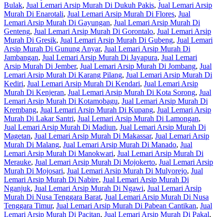
Bulak
,
Jual Lemari Arsip Murah Di Dukuh Pakis
,
Jual Lemari Arsip
Murah Di Enarotali
,
Jual Lemari Arsip Murah Di Flores
,
Jual
Lemari Arsip Murah Di Gayungan
,
Jual Lemari Arsip Murah Di
Genteng
,
Jual Lemari Arsip Murah Di Gorontalo
,
Jual Lemari Arsip
Murah Di Gresik
,
Jual Lemari Arsip Murah Di Gubeng
,
Jual Lemari
Arsip Murah Di Gunung Anyar
,
Jual Lemari Arsip Murah Di
Jambangan
,
Jual Lemari Arsip Murah Di Jayapura
,
Jual Lemari
Arsip Murah Di Jember
,
Jual Lemari Arsip Murah Di Jombang
,
Jual
Lemari Arsip Murah Di Karang Pilang
,
Jual Lemari Arsip Murah Di
Kediri
,
Jual Lemari Arsip Murah Di Kendari
,
Jual Lemari Arsip
Murah Di Kenjeran
,
Jual Lemari Arsip Murah Di Kota Sorong
,
Jual
Lemari Arsip Murah Di Kotamobagu
,
Jual Lemari Arsip Murah Di
Krembang
,
Jual Lemari Arsip Murah Di Kupang
,
Jual Lemari Arsip
Murah Di Lakar Santri
,
Jual Lemari Arsip Murah Di Lamongan
,
Jual Lemari Arsip Murah Di Madiun
,
Jual Lemari Arsip Murah Di
Magetan
,
Jual Lemari Arsip Murah Di Makassar
,
Jual Lemari Arsip
Murah Di Malang
,
Jual Lemari Arsip Murah Di Manado
,
Jual
Lemari Arsip Murah Di Manokwari
,
Jual Lemari Arsip Murah Di
Merauke
,
Jual Lemari Arsip Murah Di Mojokerto
,
Jual Lemari Arsip
Murah Di Mojosari
,
Jual Lemari Arsip Murah Di Mulyorejo
,
Jual
Lemari Arsip Murah Di Nabire
,
Jual Lemari Arsip Murah Di
Nganjuk
,
Jual Lemari Arsip Murah Di Ngawi
,
Jual Lemari Arsip
Murah Di Nusa Tenggara Barat
,
Jual Lemari Arsip Murah Di Nusa
Tenggara Timur
,
Jual Lemari Arsip Murah Di Pabean Cantikan
,
Jual
Lemari Arsip Murah Di Pacitan
,
Jual Lemari Arsip Murah Di Pakal
,