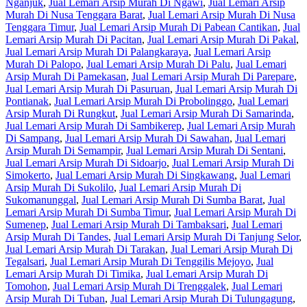
Nganjuk
,
Jual Lemari Arsip Murah Di Ngawi
,
Jual Lemari Arsip
Murah Di Nusa Tenggara Barat
,
Jual Lemari Arsip Murah Di Nusa
Tenggara Timur
,
Jual Lemari Arsip Murah Di Pabean Cantikan
,
Jual
Lemari Arsip Murah Di Pacitan
,
Jual Lemari Arsip Murah Di Pakal
,
Jual Lemari Arsip Murah Di Palangkaraya
,
Jual Lemari Arsip
Murah Di Palopo
,
Jual Lemari Arsip Murah Di Palu
,
Jual Lemari
Arsip Murah Di Pamekasan
,
Jual Lemari Arsip Murah Di Parepare
,
Jual Lemari Arsip Murah Di Pasuruan
,
Jual Lemari Arsip Murah Di
Pontianak
,
Jual Lemari Arsip Murah Di Probolinggo
,
Jual Lemari
Arsip Murah Di Rungkut
,
Jual Lemari Arsip Murah Di Samarinda
,
Jual Lemari Arsip Murah Di Sambikerep
,
Jual Lemari Arsip Murah
Di Sampang
,
Jual Lemari Arsip Murah Di Sawahan
,
Jual Lemari
Arsip Murah Di Semampir
,
Jual Lemari Arsip Murah Di Sentani
,
Jual Lemari Arsip Murah Di Sidoarjo
,
Jual Lemari Arsip Murah Di
Simokerto
,
Jual Lemari Arsip Murah Di Singkawang
,
Jual Lemari
Arsip Murah Di Sukolilo
,
Jual Lemari Arsip Murah Di
Sukomanunggal
,
Jual Lemari Arsip Murah Di Sumba Barat
,
Jual
Lemari Arsip Murah Di Sumba Timur
,
Jual Lemari Arsip Murah Di
Sumenep
,
Jual Lemari Arsip Murah Di Tambaksari
,
Jual Lemari
Arsip Murah Di Tandes
,
Jual Lemari Arsip Murah Di Tanjung Selor
,
Jual Lemari Arsip Murah Di Tarakan
,
Jual Lemari Arsip Murah Di
Tegalsari
,
Jual Lemari Arsip Murah Di Tenggilis Mejoyo
,
Jual
Lemari Arsip Murah Di Timika
,
Jual Lemari Arsip Murah Di
Tomohon
,
Jual Lemari Arsip Murah Di Trenggalek
,
Jual Lemari
Arsip Murah Di Tuban
,
Jual Lemari Arsip Murah Di Tulungagung
,