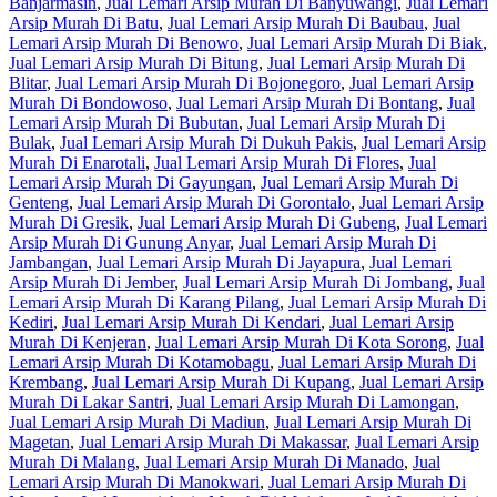
Banjarmasin
,
Jual Lemari Arsip Murah Di Banyuwangi
,
Jual Lemari
Arsip Murah Di Batu
,
Jual Lemari Arsip Murah Di Baubau
,
Jual
Lemari Arsip Murah Di Benowo
,
Jual Lemari Arsip Murah Di Biak
,
Jual Lemari Arsip Murah Di Bitung
,
Jual Lemari Arsip Murah Di
Blitar
,
Jual Lemari Arsip Murah Di Bojonegoro
,
Jual Lemari Arsip
Murah Di Bondowoso
,
Jual Lemari Arsip Murah Di Bontang
,
Jual
Lemari Arsip Murah Di Bubutan
,
Jual Lemari Arsip Murah Di
Bulak
,
Jual Lemari Arsip Murah Di Dukuh Pakis
,
Jual Lemari Arsip
Murah Di Enarotali
,
Jual Lemari Arsip Murah Di Flores
,
Jual
Lemari Arsip Murah Di Gayungan
,
Jual Lemari Arsip Murah Di
Genteng
,
Jual Lemari Arsip Murah Di Gorontalo
,
Jual Lemari Arsip
Murah Di Gresik
,
Jual Lemari Arsip Murah Di Gubeng
,
Jual Lemari
Arsip Murah Di Gunung Anyar
,
Jual Lemari Arsip Murah Di
Jambangan
,
Jual Lemari Arsip Murah Di Jayapura
,
Jual Lemari
Arsip Murah Di Jember
,
Jual Lemari Arsip Murah Di Jombang
,
Jual
Lemari Arsip Murah Di Karang Pilang
,
Jual Lemari Arsip Murah Di
Kediri
,
Jual Lemari Arsip Murah Di Kendari
,
Jual Lemari Arsip
Murah Di Kenjeran
,
Jual Lemari Arsip Murah Di Kota Sorong
,
Jual
Lemari Arsip Murah Di Kotamobagu
,
Jual Lemari Arsip Murah Di
Krembang
,
Jual Lemari Arsip Murah Di Kupang
,
Jual Lemari Arsip
Murah Di Lakar Santri
,
Jual Lemari Arsip Murah Di Lamongan
,
Jual Lemari Arsip Murah Di Madiun
,
Jual Lemari Arsip Murah Di
Magetan
,
Jual Lemari Arsip Murah Di Makassar
,
Jual Lemari Arsip
Murah Di Malang
,
Jual Lemari Arsip Murah Di Manado
,
Jual
Lemari Arsip Murah Di Manokwari
,
Jual Lemari Arsip Murah Di