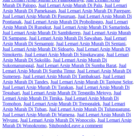
Murah Di Palopo
,
Jual Lemari Arsip Murah Di Palu
,
Jual Lemari
Arsip Murah Di Pamekasan
,
Jual Lemari Arsip Murah Di Parepare
,
Jual Lemari Arsip Murah Di Pasuruan
,
Jual Lemari Arsip Murah Di
Pontianak
,
Jual Lemari Arsip Murah Di Probolinggo
,
Jual Lemari
Arsip Murah Di Rungkut
,
Jual Lemari Arsip Murah Di Samarinda
,
Jual Lemari Arsip Murah Di Sambikerep
,
Jual Lemari Arsip Murah
Di Sampang
,
Jual Lemari Arsip Murah Di Sawahan
,
Jual Lemari
Arsip Murah Di Semampir
,
Jual Lemari Arsip Murah Di Sentani
,
Jual Lemari Arsip Murah Di Sidoarjo
,
Jual Lemari Arsip Murah Di
Simokerto
,
Jual Lemari Arsip Murah Di Singkawang
,
Jual Lemari
Arsip Murah Di Sukolilo
,
Jual Lemari Arsip Murah Di
Sukomanunggal
,
Jual Lemari Arsip Murah Di Sumba Barat
,
Jual
Lemari Arsip Murah Di Sumba Timur
,
Jual Lemari Arsip Murah Di
Sumenep
,
Jual Lemari Arsip Murah Di Tambaksari
,
Jual Lemari
Arsip Murah Di Tandes
,
Jual Lemari Arsip Murah Di Tanjung Selor
,
Jual Lemari Arsip Murah Di Tarakan
,
Jual Lemari Arsip Murah Di
Tegalsari
,
Jual Lemari Arsip Murah Di Tenggilis Mejoyo
,
Jual
Lemari Arsip Murah Di Timika
,
Jual Lemari Arsip Murah Di
Tomohon
,
Jual Lemari Arsip Murah Di Trenggalek
,
Jual Lemari
Arsip Murah Di Tuban
,
Jual Lemari Arsip Murah Di Tulungagung
,
Jual Lemari Arsip Murah Di Wamena
,
Jual Lemari Arsip Murah Di
Wiyung
,
Jual Lemari Arsip Murah Di Wonocolo
,
Jual Lemari Arsip
Murah Di Wonokromo
,
Situbondo
Leave a comment