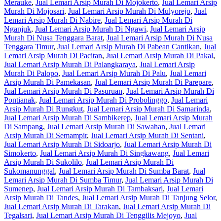
Merauke
,
Jual Lemari Arsip Murah Di Mojokerto
,
Jual Lemari Arsip
Murah Di Mojosari
,
Jual Lemari Arsip Murah Di Mulyorejo
,
Jual
Lemari Arsip Murah Di Nabire
,
Jual Lemari Arsip Murah Di
Nganjuk
,
Jual Lemari Arsip Murah Di Ngawi
,
Jual Lemari Arsip
Murah Di Nusa Tenggara Barat
,
Jual Lemari Arsip Murah Di Nusa
Tenggara Timur
,
Jual Lemari Arsip Murah Di Pabean Cantikan
,
Jual
Lemari Arsip Murah Di Pacitan
,
Jual Lemari Arsip Murah Di Pakal
,
Jual Lemari Arsip Murah Di Palangkaraya
,
Jual Lemari Arsip
Murah Di Palopo
,
Jual Lemari Arsip Murah Di Palu
,
Jual Lemari
Arsip Murah Di Pamekasan
,
Jual Lemari Arsip Murah Di Parepare
,
Jual Lemari Arsip Murah Di Pasuruan
,
Jual Lemari Arsip Murah Di
Pontianak
,
Jual Lemari Arsip Murah Di Probolinggo
,
Jual Lemari
Arsip Murah Di Rungkut
,
Jual Lemari Arsip Murah Di Samarinda
,
Jual Lemari Arsip Murah Di Sambikerep
,
Jual Lemari Arsip Murah
Di Sampang
,
Jual Lemari Arsip Murah Di Sawahan
,
Jual Lemari
Arsip Murah Di Semampir
,
Jual Lemari Arsip Murah Di Sentani
,
Jual Lemari Arsip Murah Di Sidoarjo
,
Jual Lemari Arsip Murah Di
Simokerto
,
Jual Lemari Arsip Murah Di Singkawang
,
Jual Lemari
Arsip Murah Di Sukolilo
,
Jual Lemari Arsip Murah Di
Sukomanunggal
,
Jual Lemari Arsip Murah Di Sumba Barat
,
Jual
Lemari Arsip Murah Di Sumba Timur
,
Jual Lemari Arsip Murah Di
Sumenep
,
Jual Lemari Arsip Murah Di Tambaksari
,
Jual Lemari
Arsip Murah Di Tandes
,
Jual Lemari Arsip Murah Di Tanjung Selor
,
Jual Lemari Arsip Murah Di Tarakan
,
Jual Lemari Arsip Murah Di
Tegalsari
,
Jual Lemari Arsip Murah Di Tenggilis Mejoyo
,
Jual