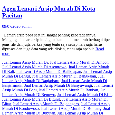
Agen Lemari Arsip Murah Di Kota
Pacitan
09/07/2026
admin
Lemari arsip pada saat ini sangat penting keberadaannya.
Mengingat lemari arsip ini digunakan untuk menaruh berbagai tipe
jenis file dan juga berkas yang tentu saja setiap hari juga harus
diproses dan juga data yang ada diolah, tentu saja apabila
Read
more
Jual Lemari Arsip Murah Di
,
Jual Lemari Arsip Murah Di Ambon
,
Jual Lemari Arsip Murah Di Asemrowo
,
Jual Lemari Arsip Murah
Di Bali
,
Jual Lemari Arsip Murah Di Balikpapan
,
Jual Lemari Arsip
Murah Di Bangil
,
Jual Lemari Arsip Murah Di Bangkalan
,
Jual
Lemari Arsip Murah Di Banjarbaru
,
Jual Lemari Arsip Murah Di
Banjarmasin
,
Jual Lemari Arsip Murah Di Banyuwangi
,
Jual Lemari
Arsip Murah Di Batu
,
Jual Lemari Arsip Murah Di Baubau
,
Jual
Lemari Arsip Murah Di Benowo
,
Jual Lemari Arsip Murah Di Biak
,
Jual Lemari Arsip Murah Di Bitung
,
Jual Lemari Arsip Murah Di
Blitar
,
Jual Lemari Arsip Murah Di Bojonegoro
,
Jual Lemari Arsip
Murah Di Bondowoso
,
Jual Lemari Arsip Murah Di Bontang
,
Jual
Lemari Arsip Murah Di Bubutan
,
Jual Lemari Arsip Murah Di