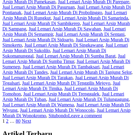
Arsip Murah Di Pamekasan
,
Jual Lemari Arsip Murah Di Parepare
,
Jual Lemari Arsip Murah Di Pasuruan
,
Jual Lemari Arsip Murah Di
Pontianak
,
Jual Lemari Arsip Murah Di Probolinggo
,
Jual Lemari
Arsip Murah Di Rungkut
,
Jual Lemari Arsip Murah Di Samarinda
,
Jual Lemari Arsip Murah Di Sambikerep
,
Jual Lemari Arsip Murah
Di Sampang
,
Jual Lemari Arsip Murah Di Sawahan
,
Jual Lemari
Arsip Murah Di Semampir
,
Jual Lemari Arsip Murah Di Sentani
,
Jual Lemari Arsip Murah Di Sidoarjo
,
Jual Lemari Arsip Murah Di
Simokerto
,
Jual Lemari Arsip Murah Di Singkawang
,
Jual Lemari
Arsip Murah Di Sukolilo
,
Jual Lemari Arsip Murah Di
Sukomanunggal
,
Jual Lemari Arsip Murah Di Sumba Barat
,
Jual
Lemari Arsip Murah Di Sumba Timur
,
Jual Lemari Arsip Murah Di
Sumenep
,
Jual Lemari Arsip Murah Di Tambaksari
,
Jual Lemari
Arsip Murah Di Tandes
,
Jual Lemari Arsip Murah Di Tanjung Selor
,
Jual Lemari Arsip Murah Di Tarakan
,
Jual Lemari Arsip Murah Di
Tegalsari
,
Jual Lemari Arsip Murah Di Tenggilis Mejoyo
,
Jual
Lemari Arsip Murah Di Timika
,
Jual Lemari Arsip Murah Di
Tomohon
,
Jual Lemari Arsip Murah Di Trenggalek
,
Jual Lemari
Arsip Murah Di Tuban
,
Jual Lemari Arsip Murah Di Tulungagung
,
Jual Lemari Arsip Murah Di Wamena
,
Jual Lemari Arsip Murah Di
Wiyung
,
Jual Lemari Arsip Murah Di Wonocolo
,
Jual Lemari Arsip
Murah Di Wonokromo
,
Situbondo
Leave a comment
Posts
1
2
…
80
Next
navigation
Artikel Terbaru