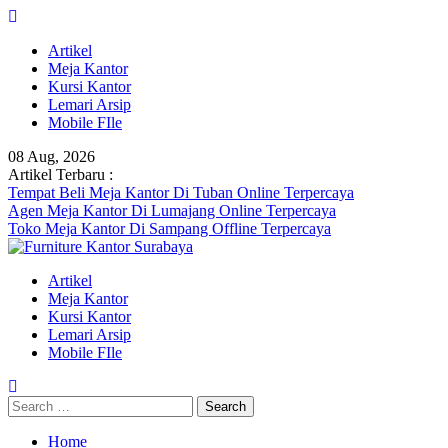
Skip
to
Artikel
content
Meja Kantor
Kursi Kantor
Lemari Arsip
Mobile FIle
08 Aug, 2026
Artikel Terbaru :
Tempat Beli Meja Kantor Di Tuban Online Terpercaya
Agen Meja Kantor Di Lumajang Online Terpercaya
Toko Meja Kantor Di Sampang Offline Terpercaya
Artikel
Meja Kantor
Kursi Kantor
Lemari Arsip
Mobile FIle
Search
for:
Home