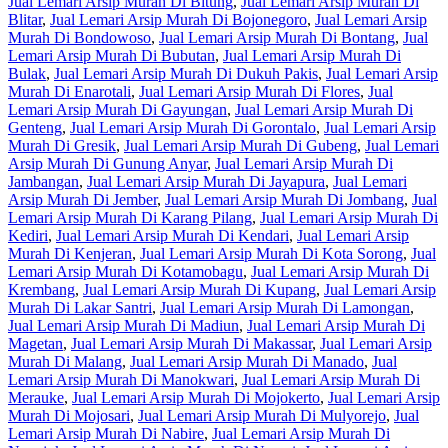
Jual Lemari Arsip Murah Di Bitung
,
Jual Lemari Arsip Murah Di
Blitar
,
Jual Lemari Arsip Murah Di Bojonegoro
,
Jual Lemari Arsip
Murah Di Bondowoso
,
Jual Lemari Arsip Murah Di Bontang
,
Jual
Lemari Arsip Murah Di Bubutan
,
Jual Lemari Arsip Murah Di
Bulak
,
Jual Lemari Arsip Murah Di Dukuh Pakis
,
Jual Lemari Arsip
Murah Di Enarotali
,
Jual Lemari Arsip Murah Di Flores
,
Jual
Lemari Arsip Murah Di Gayungan
,
Jual Lemari Arsip Murah Di
Genteng
,
Jual Lemari Arsip Murah Di Gorontalo
,
Jual Lemari Arsip
Murah Di Gresik
,
Jual Lemari Arsip Murah Di Gubeng
,
Jual Lemari
Arsip Murah Di Gunung Anyar
,
Jual Lemari Arsip Murah Di
Jambangan
,
Jual Lemari Arsip Murah Di Jayapura
,
Jual Lemari
Arsip Murah Di Jember
,
Jual Lemari Arsip Murah Di Jombang
,
Jual
Lemari Arsip Murah Di Karang Pilang
,
Jual Lemari Arsip Murah Di
Kediri
,
Jual Lemari Arsip Murah Di Kendari
,
Jual Lemari Arsip
Murah Di Kenjeran
,
Jual Lemari Arsip Murah Di Kota Sorong
,
Jual
Lemari Arsip Murah Di Kotamobagu
,
Jual Lemari Arsip Murah Di
Krembang
,
Jual Lemari Arsip Murah Di Kupang
,
Jual Lemari Arsip
Murah Di Lakar Santri
,
Jual Lemari Arsip Murah Di Lamongan
,
Jual Lemari Arsip Murah Di Madiun
,
Jual Lemari Arsip Murah Di
Magetan
,
Jual Lemari Arsip Murah Di Makassar
,
Jual Lemari Arsip
Murah Di Malang
,
Jual Lemari Arsip Murah Di Manado
,
Jual
Lemari Arsip Murah Di Manokwari
,
Jual Lemari Arsip Murah Di
Merauke
,
Jual Lemari Arsip Murah Di Mojokerto
,
Jual Lemari Arsip
Murah Di Mojosari
,
Jual Lemari Arsip Murah Di Mulyorejo
,
Jual
Lemari Arsip Murah Di Nabire
,
Jual Lemari Arsip Murah Di