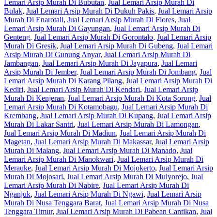
Lemari Arsip Murah Di Bubutan
,
Jual Lemari Arsip Murah Di
Bulak
,
Jual Lemari Arsip Murah Di Dukuh Pakis
,
Jual Lemari Arsip
Murah Di Enarotali
,
Jual Lemari Arsip Murah Di Flores
,
Jual
Lemari Arsip Murah Di Gayungan
,
Jual Lemari Arsip Murah Di
Genteng
,
Jual Lemari Arsip Murah Di Gorontalo
,
Jual Lemari Arsip
Murah Di Gresik
,
Jual Lemari Arsip Murah Di Gubeng
,
Jual Lemari
Arsip Murah Di Gunung Anyar
,
Jual Lemari Arsip Murah Di
Jambangan
,
Jual Lemari Arsip Murah Di Jayapura
,
Jual Lemari
Arsip Murah Di Jember
,
Jual Lemari Arsip Murah Di Jombang
,
Jual
Lemari Arsip Murah Di Karang Pilang
,
Jual Lemari Arsip Murah Di
Kediri
,
Jual Lemari Arsip Murah Di Kendari
,
Jual Lemari Arsip
Murah Di Kenjeran
,
Jual Lemari Arsip Murah Di Kota Sorong
,
Jual
Lemari Arsip Murah Di Kotamobagu
,
Jual Lemari Arsip Murah Di
Krembang
,
Jual Lemari Arsip Murah Di Kupang
,
Jual Lemari Arsip
Murah Di Lakar Santri
,
Jual Lemari Arsip Murah Di Lamongan
,
Jual Lemari Arsip Murah Di Madiun
,
Jual Lemari Arsip Murah Di
Magetan
,
Jual Lemari Arsip Murah Di Makassar
,
Jual Lemari Arsip
Murah Di Malang
,
Jual Lemari Arsip Murah Di Manado
,
Jual
Lemari Arsip Murah Di Manokwari
,
Jual Lemari Arsip Murah Di
Merauke
,
Jual Lemari Arsip Murah Di Mojokerto
,
Jual Lemari Arsip
Murah Di Mojosari
,
Jual Lemari Arsip Murah Di Mulyorejo
,
Jual
Lemari Arsip Murah Di Nabire
,
Jual Lemari Arsip Murah Di
Nganjuk
,
Jual Lemari Arsip Murah Di Ngawi
,
Jual Lemari Arsip
Murah Di Nusa Tenggara Barat
,
Jual Lemari Arsip Murah Di Nusa
Tenggara Timur
,
Jual Lemari Arsip Murah Di Pabean Cantikan
,
Jual