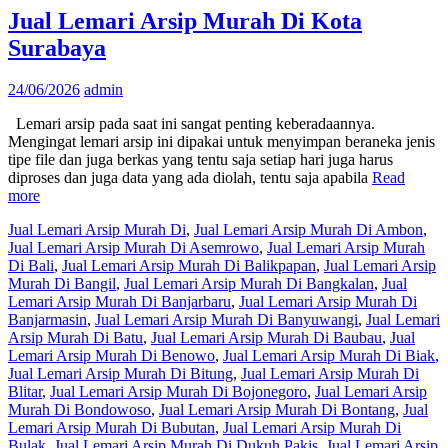
Jual Lemari Arsip Murah Di Kota
Surabaya
24/06/2026
admin
Lemari arsip pada saat ini sangat penting keberadaannya.
Mengingat lemari arsip ini dipakai untuk menyimpan beraneka jenis
tipe file dan juga berkas yang tentu saja setiap hari juga harus
diproses dan juga data yang ada diolah, tentu saja apabila
Read
more
Jual Lemari Arsip Murah Di
,
Jual Lemari Arsip Murah Di Ambon
,
Jual Lemari Arsip Murah Di Asemrowo
,
Jual Lemari Arsip Murah
Di Bali
,
Jual Lemari Arsip Murah Di Balikpapan
,
Jual Lemari Arsip
Murah Di Bangil
,
Jual Lemari Arsip Murah Di Bangkalan
,
Jual
Lemari Arsip Murah Di Banjarbaru
,
Jual Lemari Arsip Murah Di
Banjarmasin
,
Jual Lemari Arsip Murah Di Banyuwangi
,
Jual Lemari
Arsip Murah Di Batu
,
Jual Lemari Arsip Murah Di Baubau
,
Jual
Lemari Arsip Murah Di Benowo
,
Jual Lemari Arsip Murah Di Biak
,
Jual Lemari Arsip Murah Di Bitung
,
Jual Lemari Arsip Murah Di
Blitar
,
Jual Lemari Arsip Murah Di Bojonegoro
,
Jual Lemari Arsip
Murah Di Bondowoso
,
Jual Lemari Arsip Murah Di Bontang
,
Jual
Lemari Arsip Murah Di Bubutan
,
Jual Lemari Arsip Murah Di
Bulak
,
Jual Lemari Arsip Murah Di Dukuh Pakis
,
Jual Lemari Arsip