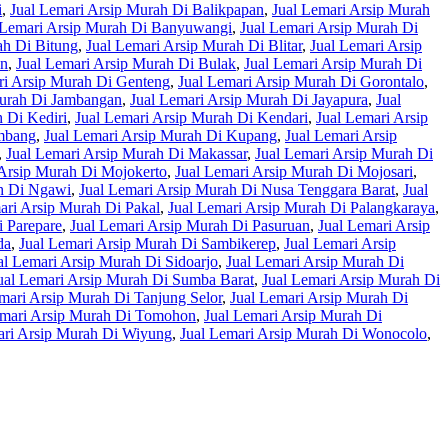
i
,
Jual Lemari Arsip Murah Di Balikpapan
,
Jual Lemari Arsip Murah
 Lemari Arsip Murah Di Banyuwangi
,
Jual Lemari Arsip Murah Di
ah Di Bitung
,
Jual Lemari Arsip Murah Di Blitar
,
Jual Lemari Arsip
an
,
Jual Lemari Arsip Murah Di Bulak
,
Jual Lemari Arsip Murah Di
ri Arsip Murah Di Genteng
,
Jual Lemari Arsip Murah Di Gorontalo
,
Murah Di Jambangan
,
Jual Lemari Arsip Murah Di Jayapura
,
Jual
 Di Kediri
,
Jual Lemari Arsip Murah Di Kendari
,
Jual Lemari Arsip
embang
,
Jual Lemari Arsip Murah Di Kupang
,
Jual Lemari Arsip
,
Jual Lemari Arsip Murah Di Makassar
,
Jual Lemari Arsip Murah Di
 Arsip Murah Di Mojokerto
,
Jual Lemari Arsip Murah Di Mojosari
,
ah Di Ngawi
,
Jual Lemari Arsip Murah Di Nusa Tenggara Barat
,
Jual
ari Arsip Murah Di Pakal
,
Jual Lemari Arsip Murah Di Palangkaraya
,
i Parepare
,
Jual Lemari Arsip Murah Di Pasuruan
,
Jual Lemari Arsip
da
,
Jual Lemari Arsip Murah Di Sambikerep
,
Jual Lemari Arsip
al Lemari Arsip Murah Di Sidoarjo
,
Jual Lemari Arsip Murah Di
ual Lemari Arsip Murah Di Sumba Barat
,
Jual Lemari Arsip Murah Di
mari Arsip Murah Di Tanjung Selor
,
Jual Lemari Arsip Murah Di
emari Arsip Murah Di Tomohon
,
Jual Lemari Arsip Murah Di
ari Arsip Murah Di Wiyung
,
Jual Lemari Arsip Murah Di Wonocolo
,