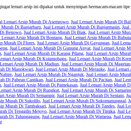
gat lemari arsip ini dipakai untuk menyimpan bermacam-macam tipe tipe
al Lemari Arsip Murah Di Asemrowo
,
Jual Lemari Arsip Murah Di Bal
p Murah Di Banjarbaru
,
Jual Lemari Arsip Murah Di Banjarmasin
,
Jual
h Di Benowo
,
Jual Lemari Arsip Murah Di Biak
,
Jual Lemari Arsip Mur
l Lemari Arsip Murah Di Bontang
,
Jual Lemari Arsip Murah Di Bubut
ip Murah Di Flores
,
Jual Lemari Arsip Murah Di Gayungan
,
Jual Lema
beng
,
Jual Lemari Arsip Murah Di Gunung Anyar
,
Jual Lemari Arsip 
g
,
Jual Lemari Arsip Murah Di Karang Pilang
,
Jual Lemari Arsip Murah
Lemari Arsip Murah Di Kotamobagu
,
Jual Lemari Arsip Murah Di Kr
 Lemari Arsip Murah Di Madiun
,
Jual Lemari Arsip Murah Di Magetan
rah Di Manokwari
,
Jual Lemari Arsip Murah Di Merauke
,
Jual Lemari
 Nabire
,
Jual Lemari Arsip Murah Di Nganjuk
,
Jual Lemari Arsip Mur
rah Di Pabean Cantikan
,
Jual Lemari Arsip Murah Di Pacitan
,
Jual Lem
u
,
Jual Lemari Arsip Murah Di Pamekasan
,
Jual Lemari Arsip Murah D
Lemari Arsip Murah Di Rungkut
,
Jual Lemari Arsip Murah Di Samarin
ari Arsip Murah Di Semampir
,
Jual Lemari Arsip Murah Di Sentani
,
Ju
sip Murah Di Sukolilo
,
Jual Lemari Arsip Murah Di Sukomanunggal
,
J
sip Murah Di Tambaksari
,
Jual Lemari Arsip Murah Di Tandes
,
Jual Le
urah Di Tenggilis Mejoyo
,
Jual Lemari Arsip Murah Di Timika
,
Jual L
Murah Di Tulungagung
,
Jual Lemari Arsip Murah Di Wamena
,
Jual Lem
t