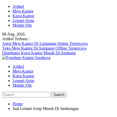
Skip
Artikel
to
Meja Kantor
content
Kursi Kantor
Lemari Arsip
Mobile FIle
08 Aug, 2026
Artikel Terbaru :
Agen Meja Kantor Di Lumajang Online Terpercaya
Toko Meja Kantor Di Sampang Offline Terpercaya
Distributor Kursi Kantor Murah Di Jombang
Artikel
Meja Kantor
Kursi Kantor
Lemari Arsip
Mobile FIle
Search
for:
Home
Jual Lemari Arsip Murah Di Jambangan