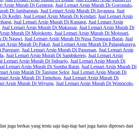
ri Arsip Murah Di Genteng
,
Jual Lemari Arsip Murah Di Gorontalo
,
Murah Di Jambangan
,
Jual Lemari Arsip Murah Di Jayapura
,
Jual
 Di Kediri
,
Jual Lemari Arsip Murah Di Kendari
,
Jual Lemari Arsip
embang
,
Jual Lemari Arsip Murah Di Kupang
,
Jual Lemari Arsip
,
Jual Lemari Arsip Murah Di Makassar
,
Jual Lemari Arsip Murah Di
 Arsip Murah Di Mojokerto
,
Jual Lemari Arsip Murah Di Mojosari
,
ah Di Ngawi
,
Jual Lemari Arsip Murah Di Nusa Tenggara Barat
,
Jual
ari Arsip Murah Di Pakal
,
Jual Lemari Arsip Murah Di Palangkaraya
,
i Parepare
,
Jual Lemari Arsip Murah Di Pasuruan
,
Jual Lemari Arsip
da
,
Jual Lemari Arsip Murah Di Sambikerep
,
Jual Lemari Arsip
al Lemari Arsip Murah Di Sidoarjo
,
Jual Lemari Arsip Murah Di
ual Lemari Arsip Murah Di Sumba Barat
,
Jual Lemari Arsip Murah Di
mari Arsip Murah Di Tanjung Selor
,
Jual Lemari Arsip Murah Di
emari Arsip Murah Di Tomohon
,
Jual Lemari Arsip Murah Di
ari Arsip Murah Di Wiyung
,
Jual Lemari Arsip Murah Di Wonocolo
,
n juga berkas yang tentu saja tiap-tiap hari juga harus diproses dan