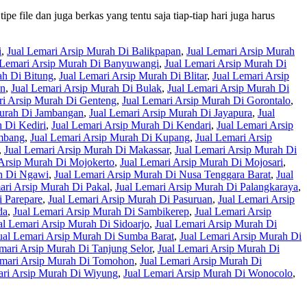
 file dan juga berkas yang tentu saja tiap-tiap hari juga harus
i
,
Jual Lemari Arsip Murah Di Balikpapan
,
Jual Lemari Arsip Murah
 Lemari Arsip Murah Di Banyuwangi
,
Jual Lemari Arsip Murah Di
ah Di Bitung
,
Jual Lemari Arsip Murah Di Blitar
,
Jual Lemari Arsip
an
,
Jual Lemari Arsip Murah Di Bulak
,
Jual Lemari Arsip Murah Di
ri Arsip Murah Di Genteng
,
Jual Lemari Arsip Murah Di Gorontalo
,
Murah Di Jambangan
,
Jual Lemari Arsip Murah Di Jayapura
,
Jual
 Di Kediri
,
Jual Lemari Arsip Murah Di Kendari
,
Jual Lemari Arsip
embang
,
Jual Lemari Arsip Murah Di Kupang
,
Jual Lemari Arsip
,
Jual Lemari Arsip Murah Di Makassar
,
Jual Lemari Arsip Murah Di
 Arsip Murah Di Mojokerto
,
Jual Lemari Arsip Murah Di Mojosari
,
ah Di Ngawi
,
Jual Lemari Arsip Murah Di Nusa Tenggara Barat
,
Jual
ari Arsip Murah Di Pakal
,
Jual Lemari Arsip Murah Di Palangkaraya
,
i Parepare
,
Jual Lemari Arsip Murah Di Pasuruan
,
Jual Lemari Arsip
da
,
Jual Lemari Arsip Murah Di Sambikerep
,
Jual Lemari Arsip
al Lemari Arsip Murah Di Sidoarjo
,
Jual Lemari Arsip Murah Di
ual Lemari Arsip Murah Di Sumba Barat
,
Jual Lemari Arsip Murah Di
mari Arsip Murah Di Tanjung Selor
,
Jual Lemari Arsip Murah Di
emari Arsip Murah Di Tomohon
,
Jual Lemari Arsip Murah Di
ari Arsip Murah Di Wiyung
,
Jual Lemari Arsip Murah Di Wonocolo
,