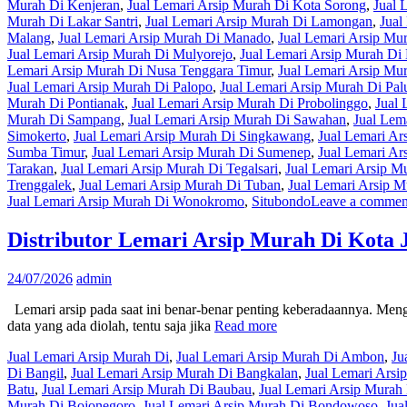
Murah Di Kenjeran
,
Jual Lemari Arsip Murah Di Kota Sorong
,
Jual 
Murah Di Lakar Santri
,
Jual Lemari Arsip Murah Di Lamongan
,
Jual
Malang
,
Jual Lemari Arsip Murah Di Manado
,
Jual Lemari Arsip Mu
Jual Lemari Arsip Murah Di Mulyorejo
,
Jual Lemari Arsip Murah Di
Lemari Arsip Murah Di Nusa Tenggara Timur
,
Jual Lemari Arsip Mu
Jual Lemari Arsip Murah Di Palopo
,
Jual Lemari Arsip Murah Di Pal
Murah Di Pontianak
,
Jual Lemari Arsip Murah Di Probolinggo
,
Jual 
Murah Di Sampang
,
Jual Lemari Arsip Murah Di Sawahan
,
Jual Lem
Simokerto
,
Jual Lemari Arsip Murah Di Singkawang
,
Jual Lemari Ar
Sumba Timur
,
Jual Lemari Arsip Murah Di Sumenep
,
Jual Lemari Ar
Tarakan
,
Jual Lemari Arsip Murah Di Tegalsari
,
Jual Lemari Arsip M
Trenggalek
,
Jual Lemari Arsip Murah Di Tuban
,
Jual Lemari Arsip 
Jual Lemari Arsip Murah Di Wonokromo
,
Situbondo
Leave a commen
Distributor Lemari Arsip Murah Di Kota
24/07/2026
admin
Lemari arsip pada saat ini benar-benar penting keberadaannya. Menging
data yang ada diolah, tentu saja jika
Read more
Jual Lemari Arsip Murah Di
,
Jual Lemari Arsip Murah Di Ambon
,
Ju
Di Bangil
,
Jual Lemari Arsip Murah Di Bangkalan
,
Jual Lemari Arsi
Batu
,
Jual Lemari Arsip Murah Di Baubau
,
Jual Lemari Arsip Mura
Murah Di Bojonegoro
,
Jual Lemari Arsip Murah Di Bondowoso
,
Jua