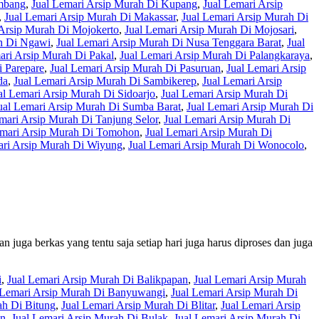
embang
,
Jual Lemari Arsip Murah Di Kupang
,
Jual Lemari Arsip
,
Jual Lemari Arsip Murah Di Makassar
,
Jual Lemari Arsip Murah Di
 Arsip Murah Di Mojokerto
,
Jual Lemari Arsip Murah Di Mojosari
,
ah Di Ngawi
,
Jual Lemari Arsip Murah Di Nusa Tenggara Barat
,
Jual
ari Arsip Murah Di Pakal
,
Jual Lemari Arsip Murah Di Palangkaraya
,
i Parepare
,
Jual Lemari Arsip Murah Di Pasuruan
,
Jual Lemari Arsip
da
,
Jual Lemari Arsip Murah Di Sambikerep
,
Jual Lemari Arsip
al Lemari Arsip Murah Di Sidoarjo
,
Jual Lemari Arsip Murah Di
ual Lemari Arsip Murah Di Sumba Barat
,
Jual Lemari Arsip Murah Di
mari Arsip Murah Di Tanjung Selor
,
Jual Lemari Arsip Murah Di
emari Arsip Murah Di Tomohon
,
Jual Lemari Arsip Murah Di
ari Arsip Murah Di Wiyung
,
Jual Lemari Arsip Murah Di Wonocolo
,
n juga berkas yang tentu saja setiap hari juga harus diproses dan juga
i
,
Jual Lemari Arsip Murah Di Balikpapan
,
Jual Lemari Arsip Murah
 Lemari Arsip Murah Di Banyuwangi
,
Jual Lemari Arsip Murah Di
ah Di Bitung
,
Jual Lemari Arsip Murah Di Blitar
,
Jual Lemari Arsip
an
,
Jual Lemari Arsip Murah Di Bulak
,
Jual Lemari Arsip Murah Di