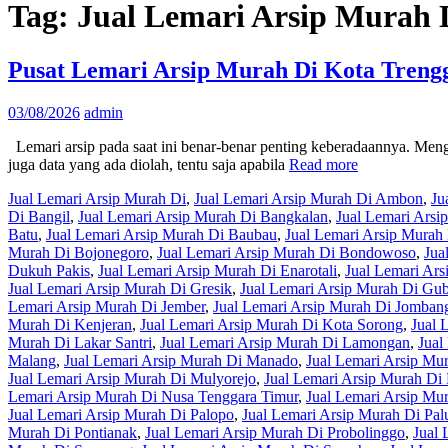
Tag:
Jual Lemari Arsip Murah
Pusat Lemari Arsip Murah Di Kota Treng
03/08/2026
admin
Lemari arsip pada saat ini benar-benar penting keberadaannya. Menging
juga data yang ada diolah, tentu saja apabila
Read more
Jual Lemari Arsip Murah Di
,
Jual Lemari Arsip Murah Di Ambon
,
Ju
Di Bangil
,
Jual Lemari Arsip Murah Di Bangkalan
,
Jual Lemari Arsi
Batu
,
Jual Lemari Arsip Murah Di Baubau
,
Jual Lemari Arsip Mura
Murah Di Bojonegoro
,
Jual Lemari Arsip Murah Di Bondowoso
,
Jua
Dukuh Pakis
,
Jual Lemari Arsip Murah Di Enarotali
,
Jual Lemari Ars
Jual Lemari Arsip Murah Di Gresik
,
Jual Lemari Arsip Murah Di Gu
Lemari Arsip Murah Di Jember
,
Jual Lemari Arsip Murah Di Jomban
Murah Di Kenjeran
,
Jual Lemari Arsip Murah Di Kota Sorong
,
Jual 
Murah Di Lakar Santri
,
Jual Lemari Arsip Murah Di Lamongan
,
Jual
Malang
,
Jual Lemari Arsip Murah Di Manado
,
Jual Lemari Arsip Mu
Jual Lemari Arsip Murah Di Mulyorejo
,
Jual Lemari Arsip Murah Di
Lemari Arsip Murah Di Nusa Tenggara Timur
,
Jual Lemari Arsip Mu
Jual Lemari Arsip Murah Di Palopo
,
Jual Lemari Arsip Murah Di Pal
Murah Di Pontianak
,
Jual Lemari Arsip Murah Di Probolinggo
,
Jual 