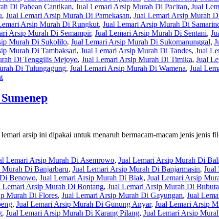
rah Di Pabean Cantikan
,
Jual Lemari Arsip Murah Di Pacitan
,
Jual Lem
u
,
Jual Lemari Arsip Murah Di Pamekasan
,
Jual Lemari Arsip Murah D
Lemari Arsip Murah Di Rungkut
,
Jual Lemari Arsip Murah Di Samarin
ari Arsip Murah Di Semampir
,
Jual Lemari Arsip Murah Di Sentani
,
Ju
sip Murah Di Sukolilo
,
Jual Lemari Arsip Murah Di Sukomanunggal
,
J
sip Murah Di Tambaksari
,
Jual Lemari Arsip Murah Di Tandes
,
Jual Le
urah Di Tenggilis Mejoyo
,
Jual Lemari Arsip Murah Di Timika
,
Jual L
Murah Di Tulungagung
,
Jual Lemari Arsip Murah Di Wamena
,
Jual Lem
t
a Sumenep
emari arsip ini dipakai untuk menaruh bermacam-macam jenis jenis file 
al Lemari Arsip Murah Di Asemrowo
,
Jual Lemari Arsip Murah Di Bal
p Murah Di Banjarbaru
,
Jual Lemari Arsip Murah Di Banjarmasin
,
Jual
h Di Benowo
,
Jual Lemari Arsip Murah Di Biak
,
Jual Lemari Arsip Mur
l Lemari Arsip Murah Di Bontang
,
Jual Lemari Arsip Murah Di Bubut
ip Murah Di Flores
,
Jual Lemari Arsip Murah Di Gayungan
,
Jual Lema
beng
,
Jual Lemari Arsip Murah Di Gunung Anyar
,
Jual Lemari Arsip 
g
,
Jual Lemari Arsip Murah Di Karang Pilang
,
Jual Lemari Arsip Murah