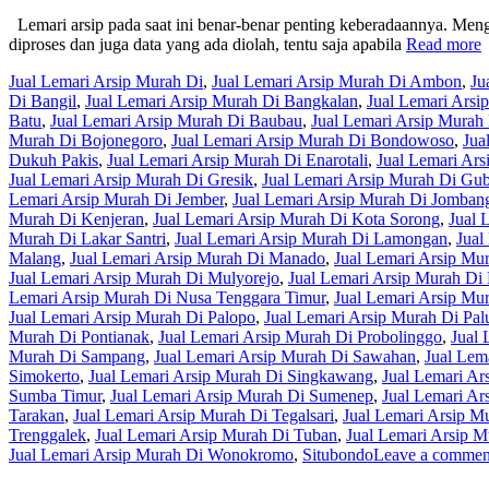
Lemari arsip pada saat ini benar-benar penting keberadaannya. Mengin
diproses dan juga data yang ada diolah, tentu saja apabila
Read more
Jual Lemari Arsip Murah Di
,
Jual Lemari Arsip Murah Di Ambon
,
Ju
Di Bangil
,
Jual Lemari Arsip Murah Di Bangkalan
,
Jual Lemari Arsi
Batu
,
Jual Lemari Arsip Murah Di Baubau
,
Jual Lemari Arsip Mura
Murah Di Bojonegoro
,
Jual Lemari Arsip Murah Di Bondowoso
,
Jua
Dukuh Pakis
,
Jual Lemari Arsip Murah Di Enarotali
,
Jual Lemari Ars
Jual Lemari Arsip Murah Di Gresik
,
Jual Lemari Arsip Murah Di Gu
Lemari Arsip Murah Di Jember
,
Jual Lemari Arsip Murah Di Jomban
Murah Di Kenjeran
,
Jual Lemari Arsip Murah Di Kota Sorong
,
Jual 
Murah Di Lakar Santri
,
Jual Lemari Arsip Murah Di Lamongan
,
Jual
Malang
,
Jual Lemari Arsip Murah Di Manado
,
Jual Lemari Arsip Mu
Jual Lemari Arsip Murah Di Mulyorejo
,
Jual Lemari Arsip Murah Di
Lemari Arsip Murah Di Nusa Tenggara Timur
,
Jual Lemari Arsip Mu
Jual Lemari Arsip Murah Di Palopo
,
Jual Lemari Arsip Murah Di Pal
Murah Di Pontianak
,
Jual Lemari Arsip Murah Di Probolinggo
,
Jual 
Murah Di Sampang
,
Jual Lemari Arsip Murah Di Sawahan
,
Jual Lem
Simokerto
,
Jual Lemari Arsip Murah Di Singkawang
,
Jual Lemari Ar
Sumba Timur
,
Jual Lemari Arsip Murah Di Sumenep
,
Jual Lemari Ar
Tarakan
,
Jual Lemari Arsip Murah Di Tegalsari
,
Jual Lemari Arsip M
Trenggalek
,
Jual Lemari Arsip Murah Di Tuban
,
Jual Lemari Arsip 
Jual Lemari Arsip Murah Di Wonokromo
,
Situbondo
Leave a commen