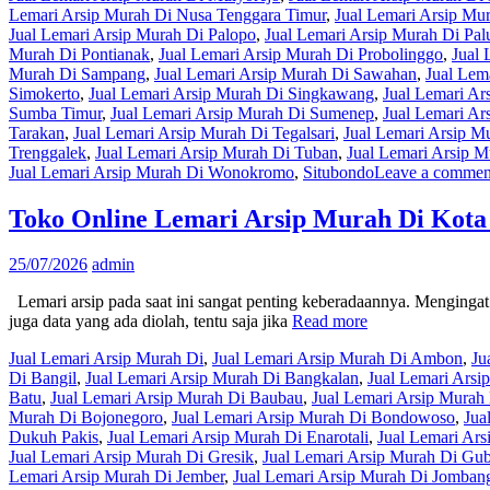
Lemari Arsip Murah Di Nusa Tenggara Timur
,
Jual Lemari Arsip Mu
Jual Lemari Arsip Murah Di Palopo
,
Jual Lemari Arsip Murah Di Pal
Murah Di Pontianak
,
Jual Lemari Arsip Murah Di Probolinggo
,
Jual 
Murah Di Sampang
,
Jual Lemari Arsip Murah Di Sawahan
,
Jual Lem
Simokerto
,
Jual Lemari Arsip Murah Di Singkawang
,
Jual Lemari Ar
Sumba Timur
,
Jual Lemari Arsip Murah Di Sumenep
,
Jual Lemari Ar
Tarakan
,
Jual Lemari Arsip Murah Di Tegalsari
,
Jual Lemari Arsip M
Trenggalek
,
Jual Lemari Arsip Murah Di Tuban
,
Jual Lemari Arsip 
Jual Lemari Arsip Murah Di Wonokromo
,
Situbondo
Leave a commen
Toko Online Lemari Arsip Murah Di Kot
25/07/2026
admin
Lemari arsip pada saat ini sangat penting keberadaannya. Mengingat l
juga data yang ada diolah, tentu saja jika
Read more
Jual Lemari Arsip Murah Di
,
Jual Lemari Arsip Murah Di Ambon
,
Ju
Di Bangil
,
Jual Lemari Arsip Murah Di Bangkalan
,
Jual Lemari Arsi
Batu
,
Jual Lemari Arsip Murah Di Baubau
,
Jual Lemari Arsip Mura
Murah Di Bojonegoro
,
Jual Lemari Arsip Murah Di Bondowoso
,
Jua
Dukuh Pakis
,
Jual Lemari Arsip Murah Di Enarotali
,
Jual Lemari Ars
Jual Lemari Arsip Murah Di Gresik
,
Jual Lemari Arsip Murah Di Gu
Lemari Arsip Murah Di Jember
,
Jual Lemari Arsip Murah Di Jomban