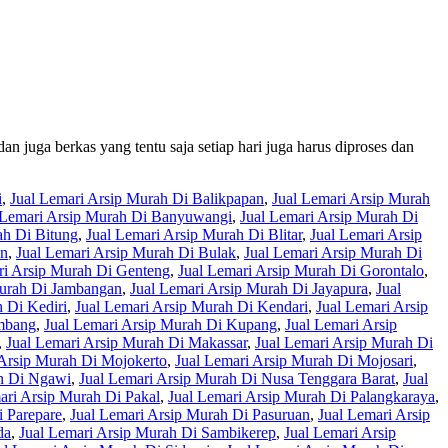
an juga berkas yang tentu saja setiap hari juga harus diproses dan
i
,
Jual Lemari Arsip Murah Di Balikpapan
,
Jual Lemari Arsip Murah
 Lemari Arsip Murah Di Banyuwangi
,
Jual Lemari Arsip Murah Di
ah Di Bitung
,
Jual Lemari Arsip Murah Di Blitar
,
Jual Lemari Arsip
an
,
Jual Lemari Arsip Murah Di Bulak
,
Jual Lemari Arsip Murah Di
ri Arsip Murah Di Genteng
,
Jual Lemari Arsip Murah Di Gorontalo
,
Murah Di Jambangan
,
Jual Lemari Arsip Murah Di Jayapura
,
Jual
 Di Kediri
,
Jual Lemari Arsip Murah Di Kendari
,
Jual Lemari Arsip
embang
,
Jual Lemari Arsip Murah Di Kupang
,
Jual Lemari Arsip
,
Jual Lemari Arsip Murah Di Makassar
,
Jual Lemari Arsip Murah Di
 Arsip Murah Di Mojokerto
,
Jual Lemari Arsip Murah Di Mojosari
,
ah Di Ngawi
,
Jual Lemari Arsip Murah Di Nusa Tenggara Barat
,
Jual
ari Arsip Murah Di Pakal
,
Jual Lemari Arsip Murah Di Palangkaraya
,
i Parepare
,
Jual Lemari Arsip Murah Di Pasuruan
,
Jual Lemari Arsip
da
,
Jual Lemari Arsip Murah Di Sambikerep
,
Jual Lemari Arsip