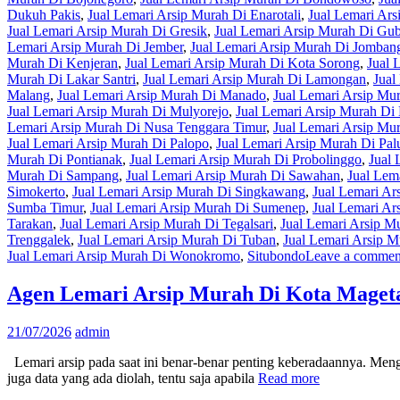
Dukuh Pakis
,
Jual Lemari Arsip Murah Di Enarotali
,
Jual Lemari Ars
Jual Lemari Arsip Murah Di Gresik
,
Jual Lemari Arsip Murah Di Gu
Lemari Arsip Murah Di Jember
,
Jual Lemari Arsip Murah Di Jomban
Murah Di Kenjeran
,
Jual Lemari Arsip Murah Di Kota Sorong
,
Jual 
Murah Di Lakar Santri
,
Jual Lemari Arsip Murah Di Lamongan
,
Jual
Malang
,
Jual Lemari Arsip Murah Di Manado
,
Jual Lemari Arsip Mu
Jual Lemari Arsip Murah Di Mulyorejo
,
Jual Lemari Arsip Murah Di
Lemari Arsip Murah Di Nusa Tenggara Timur
,
Jual Lemari Arsip Mu
Jual Lemari Arsip Murah Di Palopo
,
Jual Lemari Arsip Murah Di Pal
Murah Di Pontianak
,
Jual Lemari Arsip Murah Di Probolinggo
,
Jual 
Murah Di Sampang
,
Jual Lemari Arsip Murah Di Sawahan
,
Jual Lem
Simokerto
,
Jual Lemari Arsip Murah Di Singkawang
,
Jual Lemari Ar
Sumba Timur
,
Jual Lemari Arsip Murah Di Sumenep
,
Jual Lemari Ar
Tarakan
,
Jual Lemari Arsip Murah Di Tegalsari
,
Jual Lemari Arsip M
Trenggalek
,
Jual Lemari Arsip Murah Di Tuban
,
Jual Lemari Arsip 
Jual Lemari Arsip Murah Di Wonokromo
,
Situbondo
Leave a commen
Agen Lemari Arsip Murah Di Kota Maget
21/07/2026
admin
Lemari arsip pada saat ini benar-benar penting keberadaannya. Menging
juga data yang ada diolah, tentu saja apabila
Read more