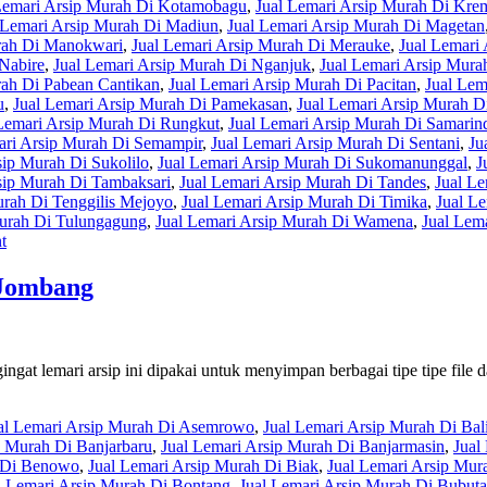
Lemari Arsip Murah Di Kotamobagu
,
Jual Lemari Arsip Murah Di Kr
 Lemari Arsip Murah Di Madiun
,
Jual Lemari Arsip Murah Di Magetan
rah Di Manokwari
,
Jual Lemari Arsip Murah Di Merauke
,
Jual Lemari
 Nabire
,
Jual Lemari Arsip Murah Di Nganjuk
,
Jual Lemari Arsip Mur
rah Di Pabean Cantikan
,
Jual Lemari Arsip Murah Di Pacitan
,
Jual Lem
u
,
Jual Lemari Arsip Murah Di Pamekasan
,
Jual Lemari Arsip Murah D
Lemari Arsip Murah Di Rungkut
,
Jual Lemari Arsip Murah Di Samarin
ari Arsip Murah Di Semampir
,
Jual Lemari Arsip Murah Di Sentani
,
Ju
sip Murah Di Sukolilo
,
Jual Lemari Arsip Murah Di Sukomanunggal
,
J
sip Murah Di Tambaksari
,
Jual Lemari Arsip Murah Di Tandes
,
Jual Le
urah Di Tenggilis Mejoyo
,
Jual Lemari Arsip Murah Di Timika
,
Jual L
Murah Di Tulungagung
,
Jual Lemari Arsip Murah Di Wamena
,
Jual Lem
t
 Jombang
at lemari arsip ini dipakai untuk menyimpan berbagai tipe tipe file da
al Lemari Arsip Murah Di Asemrowo
,
Jual Lemari Arsip Murah Di Bal
p Murah Di Banjarbaru
,
Jual Lemari Arsip Murah Di Banjarmasin
,
Jual
h Di Benowo
,
Jual Lemari Arsip Murah Di Biak
,
Jual Lemari Arsip Mur
l Lemari Arsip Murah Di Bontang
,
Jual Lemari Arsip Murah Di Bubut