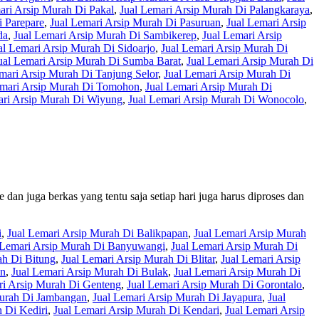
ari Arsip Murah Di Pakal
,
Jual Lemari Arsip Murah Di Palangkaraya
,
i Parepare
,
Jual Lemari Arsip Murah Di Pasuruan
,
Jual Lemari Arsip
da
,
Jual Lemari Arsip Murah Di Sambikerep
,
Jual Lemari Arsip
al Lemari Arsip Murah Di Sidoarjo
,
Jual Lemari Arsip Murah Di
ual Lemari Arsip Murah Di Sumba Barat
,
Jual Lemari Arsip Murah Di
mari Arsip Murah Di Tanjung Selor
,
Jual Lemari Arsip Murah Di
emari Arsip Murah Di Tomohon
,
Jual Lemari Arsip Murah Di
ari Arsip Murah Di Wiyung
,
Jual Lemari Arsip Murah Di Wonocolo
,
dan juga berkas yang tentu saja setiap hari juga harus diproses dan
i
,
Jual Lemari Arsip Murah Di Balikpapan
,
Jual Lemari Arsip Murah
 Lemari Arsip Murah Di Banyuwangi
,
Jual Lemari Arsip Murah Di
ah Di Bitung
,
Jual Lemari Arsip Murah Di Blitar
,
Jual Lemari Arsip
an
,
Jual Lemari Arsip Murah Di Bulak
,
Jual Lemari Arsip Murah Di
ri Arsip Murah Di Genteng
,
Jual Lemari Arsip Murah Di Gorontalo
,
Murah Di Jambangan
,
Jual Lemari Arsip Murah Di Jayapura
,
Jual
 Di Kediri
,
Jual Lemari Arsip Murah Di Kendari
,
Jual Lemari Arsip