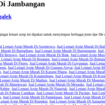
 Di Jambangan
galek
at lemari arsip ini dipakai untuk menyimpan berbagai jenis tipe file d
al Lemari Arsip Murah Di Asemrowo
,
Jual Lemari Arsip Murah Di Bal
p Murah Di Banjarbaru
,
Jual Lemari Arsip Murah Di Banjarmasin
,
Jual
h Di Benowo
,
Jual Lemari Arsip Murah Di Biak
,
Jual Lemari Arsip Mur
l Lemari Arsip Murah Di Bontang
,
Jual Lemari Arsip Murah Di Bubut
ip Murah Di Flores
,
Jual Lemari Arsip Murah Di Gayungan
,
Jual Lema
beng
,
Jual Lemari Arsip Murah Di Gunung Anyar
,
Jual Lemari Arsip 
g
,
Jual Lemari Arsip Murah Di Karang Pilang
,
Jual Lemari Arsip Murah
Lemari Arsip Murah Di Kotamobagu
,
Jual Lemari Arsip Murah Di Kr
 Lemari Arsip Murah Di Madiun
,
Jual Lemari Arsip Murah Di Magetan
rah Di Manokwari
,
Jual Lemari Arsip Murah Di Merauke
,
Jual Lemari
 Nabire
,
Jual Lemari Arsip Murah Di Nganjuk
,
Jual Lemari Arsip Mur
rah Di Pabean Cantikan
,
Jual Lemari Arsip Murah Di Pacitan
,
Jual Lem
u
,
Jual Lemari Arsip Murah Di Pamekasan
,
Jual Lemari Arsip Murah D
Lemari Arsip Murah Di Rungkut
,
Jual Lemari Arsip Murah Di Samarin