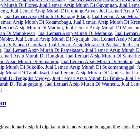
ip Murah Di Flores
,
Jual Lemari Arsip Murah Di Gayungan
,
Jual Lema
beng
,
Jual Lemari Arsip Murah Di Gunung Anyar
,
Jual Lemari Arsip 
g
,
Jual Lemari Arsip Murah Di Karang Pilang
,
Jual Lemari Arsip Murah
Lemari Arsip Murah Di Kotamobagu
,
Jual Lemari Arsip Murah Di Kr
 Lemari Arsip Murah Di Madiun
,
Jual Lemari Arsip Murah Di Magetan
rah Di Manokwari
,
Jual Lemari Arsip Murah Di Merauke
,
Jual Lemari
 Nabire
,
Jual Lemari Arsip Murah Di Nganjuk
,
Jual Lemari Arsip Mur
rah Di Pabean Cantikan
,
Jual Lemari Arsip Murah Di Pacitan
,
Jual Lem
u
,
Jual Lemari Arsip Murah Di Pamekasan
,
Jual Lemari Arsip Murah D
Lemari Arsip Murah Di Rungkut
,
Jual Lemari Arsip Murah Di Samarin
ari Arsip Murah Di Semampir
,
Jual Lemari Arsip Murah Di Sentani
,
Ju
sip Murah Di Sukolilo
,
Jual Lemari Arsip Murah Di Sukomanunggal
,
J
sip Murah Di Tambaksari
,
Jual Lemari Arsip Murah Di Tandes
,
Jual Le
urah Di Tenggilis Mejoyo
,
Jual Lemari Arsip Murah Di Timika
,
Jual L
Murah Di Tulungagung
,
Jual Lemari Arsip Murah Di Wamena
,
Jual Lem
t
an
at lemari arsip ini dipakai untuk menyimpan beragam tipe jenis file da