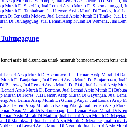
ari Arsip Murah Di Semampir
,
Jual Lemari Arsip Murah Di Sentani
,
Ju
sip Murah Di Sukolilo
,
Jual Lemari Arsip Murah Di Sukomanunggal
,
J
sip Murah Di Tambaksari
,
Jual Lemari Arsip Murah Di Tandes
,
Jual Le
urah Di Tenggilis Mejoyo
,
Jual Lemari Arsip Murah Di Timika
,
Jual L
Murah Di Tulungagung
,
Jual Lemari Arsip Murah Di Wamena
,
Jual Lem
t
 Tulungagung
emari arsip ini digunakan untuk menaruh bermacam-macam jenis jenis fi
al Lemari Arsip Murah Di Asemrowo
,
Jual Lemari Arsip Murah Di Bal
p Murah Di Banjarbaru
,
Jual Lemari Arsip Murah Di Banjarmasin
,
Jual
h Di Benowo
,
Jual Lemari Arsip Murah Di Biak
,
Jual Lemari Arsip Mur
l Lemari Arsip Murah Di Bontang
,
Jual Lemari Arsip Murah Di Bubut
ip Murah Di Flores
,
Jual Lemari Arsip Murah Di Gayungan
,
Jual Lema
beng
,
Jual Lemari Arsip Murah Di Gunung Anyar
,
Jual Lemari Arsip 
g
,
Jual Lemari Arsip Murah Di Karang Pilang
,
Jual Lemari Arsip Murah
Lemari Arsip Murah Di Kotamobagu
,
Jual Lemari Arsip Murah Di Kr
 Lemari Arsip Murah Di Madiun
,
Jual Lemari Arsip Murah Di Magetan
rah Di Manokwari
,
Jual Lemari Arsip Murah Di Merauke
,
Jual Lemari
 Nabire
,
Jual Lemari Arsip Murah Di Nganjuk
,
Jual Lemari Arsip Mur