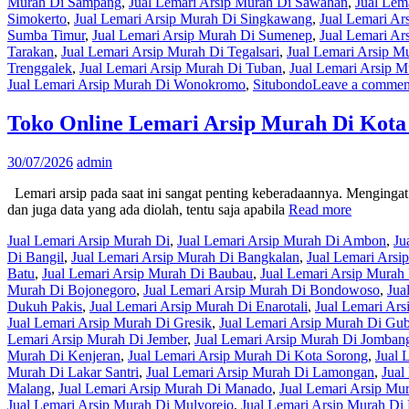
Murah Di Sampang
,
Jual Lemari Arsip Murah Di Sawahan
,
Jual Lem
Simokerto
,
Jual Lemari Arsip Murah Di Singkawang
,
Jual Lemari Ar
Sumba Timur
,
Jual Lemari Arsip Murah Di Sumenep
,
Jual Lemari Ar
Tarakan
,
Jual Lemari Arsip Murah Di Tegalsari
,
Jual Lemari Arsip M
Trenggalek
,
Jual Lemari Arsip Murah Di Tuban
,
Jual Lemari Arsip 
Jual Lemari Arsip Murah Di Wonokromo
,
Situbondo
Leave a commen
Toko Online Lemari Arsip Murah Di Kota
30/07/2026
admin
Lemari arsip pada saat ini sangat penting keberadaannya. Mengingat l
dan juga data yang ada diolah, tentu saja apabila
Read more
Jual Lemari Arsip Murah Di
,
Jual Lemari Arsip Murah Di Ambon
,
Ju
Di Bangil
,
Jual Lemari Arsip Murah Di Bangkalan
,
Jual Lemari Arsi
Batu
,
Jual Lemari Arsip Murah Di Baubau
,
Jual Lemari Arsip Mura
Murah Di Bojonegoro
,
Jual Lemari Arsip Murah Di Bondowoso
,
Jua
Dukuh Pakis
,
Jual Lemari Arsip Murah Di Enarotali
,
Jual Lemari Ars
Jual Lemari Arsip Murah Di Gresik
,
Jual Lemari Arsip Murah Di Gu
Lemari Arsip Murah Di Jember
,
Jual Lemari Arsip Murah Di Jomban
Murah Di Kenjeran
,
Jual Lemari Arsip Murah Di Kota Sorong
,
Jual 
Murah Di Lakar Santri
,
Jual Lemari Arsip Murah Di Lamongan
,
Jual
Malang
,
Jual Lemari Arsip Murah Di Manado
,
Jual Lemari Arsip Mu
Jual Lemari Arsip Murah Di Mulyorejo
,
Jual Lemari Arsip Murah Di