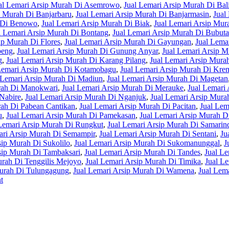
al Lemari Arsip Murah Di Asemrowo
,
Jual Lemari Arsip Murah Di Bal
p Murah Di Banjarbaru
,
Jual Lemari Arsip Murah Di Banjarmasin
,
Jual
h Di Benowo
,
Jual Lemari Arsip Murah Di Biak
,
Jual Lemari Arsip Mur
l Lemari Arsip Murah Di Bontang
,
Jual Lemari Arsip Murah Di Bubut
ip Murah Di Flores
,
Jual Lemari Arsip Murah Di Gayungan
,
Jual Lema
beng
,
Jual Lemari Arsip Murah Di Gunung Anyar
,
Jual Lemari Arsip 
g
,
Jual Lemari Arsip Murah Di Karang Pilang
,
Jual Lemari Arsip Murah
Lemari Arsip Murah Di Kotamobagu
,
Jual Lemari Arsip Murah Di Kr
 Lemari Arsip Murah Di Madiun
,
Jual Lemari Arsip Murah Di Magetan
rah Di Manokwari
,
Jual Lemari Arsip Murah Di Merauke
,
Jual Lemari
 Nabire
,
Jual Lemari Arsip Murah Di Nganjuk
,
Jual Lemari Arsip Mur
rah Di Pabean Cantikan
,
Jual Lemari Arsip Murah Di Pacitan
,
Jual Lem
u
,
Jual Lemari Arsip Murah Di Pamekasan
,
Jual Lemari Arsip Murah D
Lemari Arsip Murah Di Rungkut
,
Jual Lemari Arsip Murah Di Samarin
ari Arsip Murah Di Semampir
,
Jual Lemari Arsip Murah Di Sentani
,
Ju
sip Murah Di Sukolilo
,
Jual Lemari Arsip Murah Di Sukomanunggal
,
J
sip Murah Di Tambaksari
,
Jual Lemari Arsip Murah Di Tandes
,
Jual Le
urah Di Tenggilis Mejoyo
,
Jual Lemari Arsip Murah Di Timika
,
Jual L
Murah Di Tulungagung
,
Jual Lemari Arsip Murah Di Wamena
,
Jual Lem
t