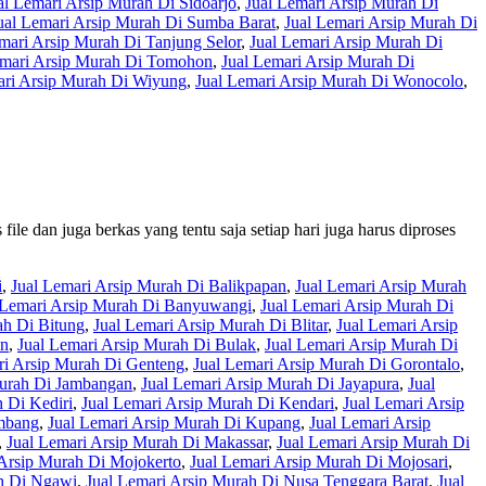
al Lemari Arsip Murah Di Sidoarjo
,
Jual Lemari Arsip Murah Di
ual Lemari Arsip Murah Di Sumba Barat
,
Jual Lemari Arsip Murah Di
mari Arsip Murah Di Tanjung Selor
,
Jual Lemari Arsip Murah Di
emari Arsip Murah Di Tomohon
,
Jual Lemari Arsip Murah Di
ari Arsip Murah Di Wiyung
,
Jual Lemari Arsip Murah Di Wonocolo
,
le dan juga berkas yang tentu saja setiap hari juga harus diproses
i
,
Jual Lemari Arsip Murah Di Balikpapan
,
Jual Lemari Arsip Murah
 Lemari Arsip Murah Di Banyuwangi
,
Jual Lemari Arsip Murah Di
ah Di Bitung
,
Jual Lemari Arsip Murah Di Blitar
,
Jual Lemari Arsip
an
,
Jual Lemari Arsip Murah Di Bulak
,
Jual Lemari Arsip Murah Di
ri Arsip Murah Di Genteng
,
Jual Lemari Arsip Murah Di Gorontalo
,
Murah Di Jambangan
,
Jual Lemari Arsip Murah Di Jayapura
,
Jual
 Di Kediri
,
Jual Lemari Arsip Murah Di Kendari
,
Jual Lemari Arsip
embang
,
Jual Lemari Arsip Murah Di Kupang
,
Jual Lemari Arsip
,
Jual Lemari Arsip Murah Di Makassar
,
Jual Lemari Arsip Murah Di
 Arsip Murah Di Mojokerto
,
Jual Lemari Arsip Murah Di Mojosari
,
ah Di Ngawi
,
Jual Lemari Arsip Murah Di Nusa Tenggara Barat
,
Jual