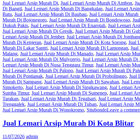
Jual Lemari Arsip Murah Di
,
Jual Lemari Arsip Murah Di Ambon
,
Ju
Di Bangil
,
Jual Lemari Arsip Murah Di Bangkalan
,
Jual Lemari Arsi
Batu
,
Jual Lemari Arsip Murah Di Baubau
,
Jual Lemari Arsip Mura
Murah Di Bojonegoro
,
Jual Lemari Arsip Murah Di Bondowoso
,
Jua
Dukuh Pakis
,
Jual Lemari Arsip Murah Di Enarotali
,
Jual Lemari Ars
Jual Lemari Arsip Murah Di Gresik
,
Jual Lemari Arsip Murah Di Gu
Lemari Arsip Murah Di Jember
,
Jual Lemari Arsip Murah Di Jomban
Murah Di Kenjeran
,
Jual Lemari Arsip Murah Di Kota Sorong
,
Jual 
Murah Di Lakar Santri
,
Jual Lemari Arsip Murah Di Lamongan
,
Jual
Malang
,
Jual Lemari Arsip Murah Di Manado
,
Jual Lemari Arsip Mu
Jual Lemari Arsip Murah Di Mulyorejo
,
Jual Lemari Arsip Murah Di
Lemari Arsip Murah Di Nusa Tenggara Timur
,
Jual Lemari Arsip Mu
Jual Lemari Arsip Murah Di Palopo
,
Jual Lemari Arsip Murah Di Pal
Murah Di Pontianak
,
Jual Lemari Arsip Murah Di Probolinggo
,
Jual 
Murah Di Sampang
,
Jual Lemari Arsip Murah Di Sawahan
,
Jual Lem
Simokerto
,
Jual Lemari Arsip Murah Di Singkawang
,
Jual Lemari Ar
Sumba Timur
,
Jual Lemari Arsip Murah Di Sumenep
,
Jual Lemari Ar
Tarakan
,
Jual Lemari Arsip Murah Di Tegalsari
,
Jual Lemari Arsip M
Trenggalek
,
Jual Lemari Arsip Murah Di Tuban
,
Jual Lemari Arsip 
Jual Lemari Arsip Murah Di Wonokromo
,
Situbondo
Leave a commen
Jual Lemari Arsip Murah Di Kota Blitar
11/07/2026
admin