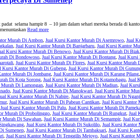
 padat selama hampir 8 – 10 jam dalam sehari mereka berada di kant
k menuntaskan
Read more
antor Murah Di Ambon
,
Jual Kursi Kantor Murah Di Asemrowo
,
Jual K
ngkalan
,
Jual Kursi Kantor Murah Di Banjarbaru
,
Jual Kursi Kantor Mu
ual Kursi Kantor Murah Di Benowo
,
Jual Kursi Kantor Murah Di Biak
Murah Di Bondowoso
,
Jual Kursi Kantor Murah Di Bontang
,
Jual Kursi
arotali
,
Jual Kursi Kantor Murah Di Flores
,
Jual Kursi Kantor Murah
l Kursi Kantor Murah Di Gubeng
,
Jual Kursi Kantor Murah Di Gunun
 Kantor Murah Di Jombang
,
Jual Kursi Kantor Murah Di Karang Pilang
urah Di Kota Sorong
,
Jual Kursi Kantor Murah Di Kotamobagu
,
Jual 
or Murah Di Lamongan
,
Jual Kursi Kantor Murah Di Madiun
,
Jual Kurs
anado
,
Jual Kursi Kantor Murah Di Manokwari
,
Jual Kursi Kantor Mu
Jual Kursi Kantor Murah Di Nabire
,
Jual Kursi Kantor Murah Di Ngan
imur
,
Jual Kursi Kantor Murah Di Pabean Cantikan
,
Jual Kursi Kantor 
,
Jual Kursi Kantor Murah Di Palu
,
Jual Kursi Kantor Murah Di Pamek
tor Murah Di Probolinggo
,
Jual Kursi Kantor Murah Di Rungkut
,
Jual 
or Murah Di Sawahan
,
Jual Kursi Kantor Murah Di Semampir
,
Jual Kur
 Singkawang
,
Jual Kursi Kantor Murah Di Sukolilo
,
Jual Kursi Kanto
 Di Sumenep
,
Jual Kursi Kantor Murah Di Tambaksari
,
Jual Kursi Kan
ri
,
Jual Kursi Kantor Murah Di Tenggilis Mejoyo
,
Jual Kursi Kantor 