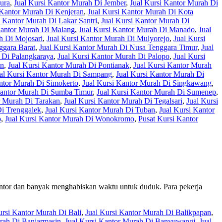
ura
,
Jual Kursi Kantor Murah Di Jember
,
Jual Kursi Kantor Murah Di
 Kantor Murah Di Kenjeran
,
Jual Kursi Kantor Murah Di Kota
i Kantor Murah Di Lakar Santri
,
Jual Kursi Kantor Murah Di
Kantor Murah Di Malang
,
Jual Kursi Kantor Murah Di Manado
,
Jual
h Di Mojosari
,
Jual Kursi Kantor Murah Di Mulyorejo
,
Jual Kursi
ggara Barat
,
Jual Kursi Kantor Murah Di Nusa Tenggara Timur
,
Jual
 Di Palangkaraya
,
Jual Kursi Kantor Murah Di Palopo
,
Jual Kursi
an
,
Jual Kursi Kantor Murah Di Pontianak
,
Jual Kursi Kantor Murah
al Kursi Kantor Murah Di Sampang
,
Jual Kursi Kantor Murah Di
antor Murah Di Simokerto
,
Jual Kursi Kantor Murah Di Singkawang
,
Kantor Murah Di Sumba Timur
,
Jual Kursi Kantor Murah Di Sumenep
,
r Murah Di Tarakan
,
Jual Kursi Kantor Murah Di Tegalsari
,
Jual Kursi
Di Trenggalek
,
Jual Kursi Kantor Murah Di Tuban
,
Jual Kursi Kantor
o
,
Jual Kursi Kantor Murah Di Wonokromo
,
Pusat Kursi Kantor
kantor dan banyak menghabiskan waktu untuk duduk. Para pekerja
ursi Kantor Murah Di Bali
,
Jual Kursi Kantor Murah Di Balikpapan
,
rah Di Banjarmasin
,
Jual Kursi Kantor Murah Di Banyuwangi
,
Jual