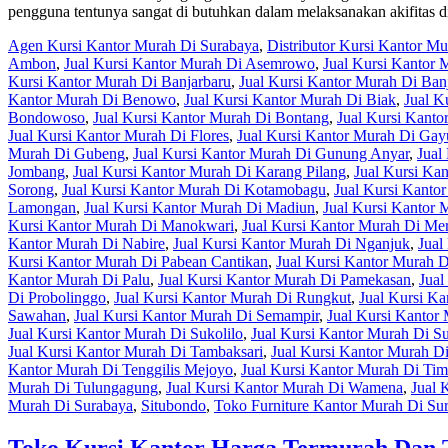
pengguna tentunya sangat di butuhkan dalam melaksanakan akifitas di
Agen Kursi Kantor Murah Di Surabaya
,
Distributor Kursi Kantor M
Ambon
,
Jual Kursi Kantor Murah Di Asemrowo
,
Jual Kursi Kantor 
Kursi Kantor Murah Di Banjarbaru
,
Jual Kursi Kantor Murah Di Ban
Kantor Murah Di Benowo
,
Jual Kursi Kantor Murah Di Biak
,
Jual K
Bondowoso
,
Jual Kursi Kantor Murah Di Bontang
,
Jual Kursi Kant
Jual Kursi Kantor Murah Di Flores
,
Jual Kursi Kantor Murah Di Ga
Murah Di Gubeng
,
Jual Kursi Kantor Murah Di Gunung Anyar
,
Jual
Jombang
,
Jual Kursi Kantor Murah Di Karang Pilang
,
Jual Kursi Ka
Sorong
,
Jual Kursi Kantor Murah Di Kotamobagu
,
Jual Kursi Kanto
Lamongan
,
Jual Kursi Kantor Murah Di Madiun
,
Jual Kursi Kantor
Kursi Kantor Murah Di Manokwari
,
Jual Kursi Kantor Murah Di Me
Kantor Murah Di Nabire
,
Jual Kursi Kantor Murah Di Nganjuk
,
Jual
Kursi Kantor Murah Di Pabean Cantikan
,
Jual Kursi Kantor Murah D
Kantor Murah Di Palu
,
Jual Kursi Kantor Murah Di Pamekasan
,
Jual
Di Probolinggo
,
Jual Kursi Kantor Murah Di Rungkut
,
Jual Kursi K
Sawahan
,
Jual Kursi Kantor Murah Di Semampir
,
Jual Kursi Kantor
Jual Kursi Kantor Murah Di Sukolilo
,
Jual Kursi Kantor Murah Di 
Jual Kursi Kantor Murah Di Tambaksari
,
Jual Kursi Kantor Murah D
Kantor Murah Di Tenggilis Mejoyo
,
Jual Kursi Kantor Murah Di Tim
Murah Di Tulungagung
,
Jual Kursi Kantor Murah Di Wamena
,
Jual 
Murah Di Surabaya
,
Situbondo
,
Toko Furniture Kantor Murah Di Su
Toko Kursi Kantor Harga Termurah Dan 