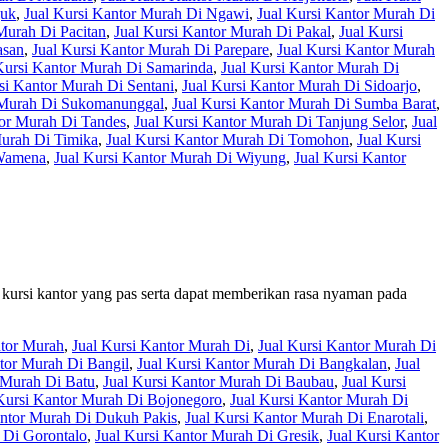
juk
,
Jual Kursi Kantor Murah Di Ngawi
,
Jual Kursi Kantor Murah Di
Murah Di Pacitan
,
Jual Kursi Kantor Murah Di Pakal
,
Jual Kursi
asan
,
Jual Kursi Kantor Murah Di Parepare
,
Jual Kursi Kantor Murah
Kursi Kantor Murah Di Samarinda
,
Jual Kursi Kantor Murah Di
si Kantor Murah Di Sentani
,
Jual Kursi Kantor Murah Di Sidoarjo
,
r Murah Di Sukomanunggal
,
Jual Kursi Kantor Murah Di Sumba Barat
,
tor Murah Di Tandes
,
Jual Kursi Kantor Murah Di Tanjung Selor
,
Jual
Murah Di Timika
,
Jual Kursi Kantor Murah Di Tomohon
,
Jual Kursi
 Wamena
,
Jual Kursi Kantor Murah Di Wiyung
,
Jual Kursi Kantor
 kursi kantor yang pas serta dapat memberikan rasa nyaman pada
ntor Murah
,
Jual Kursi Kantor Murah Di
,
Jual Kursi Kantor Murah Di
ntor Murah Di Bangil
,
Jual Kursi Kantor Murah Di Bangkalan
,
Jual
 Murah Di Batu
,
Jual Kursi Kantor Murah Di Baubau
,
Jual Kursi
Kursi Kantor Murah Di Bojonegoro
,
Jual Kursi Kantor Murah Di
antor Murah Di Dukuh Pakis
,
Jual Kursi Kantor Murah Di Enarotali
,
 Di Gorontalo
,
Jual Kursi Kantor Murah Di Gresik
,
Jual Kursi Kantor