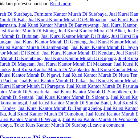
dalam profesi sehari-hari
Read more
urah Di Surabaya
,
Furniture Kantor Murah Di Surabaya
,
Jual Kursi Ka
Murah Di Bali
,
Jual Kursi Kantor Murah Di Balikpapan
,
Jual Kursi Ka
jarmasin
,
Jual Kursi Kantor Murah Di Banyuwangi
,
Jual Kursi Kantor
ursi Kantor Murah Di Bitung
,
Jual Kursi Kantor Murah Di Blitar
,
Jual 
or Murah Di Bubutan
,
Jual Kursi Kantor Murah Di Bulak
,
Jual Kursi K
yungan
,
Jual Kursi Kantor Murah Di Genteng
,
Jual Kursi Kantor Murah
 Kursi Kantor Murah Di Jambangan
,
Jual Kursi Kantor Murah Di Jayap
ntor Murah Di Kediri
,
Jual Kursi Kantor Murah Di Kendari
,
Jual Kursi
r Murah Di Krembang
,
Jual Kursi Kantor Murah Di Kupang
,
Jual Kurs
 Murah Di Magetan
,
Jual Kursi Kantor Murah Di Makassar
,
Jual Kursi 
rauke
,
Jual Kursi Kantor Murah Di Mojokerto
,
Jual Kursi Kantor Mura
 Kursi Kantor Murah Di Ngawi
,
Jual Kursi Kantor Murah Di Nusa Ten
i Pacitan
,
Jual Kursi Kantor Murah Di Pakal
,
Jual Kursi Kantor Murah
 Kursi Kantor Murah Di Parepare
,
Jual Kursi Kantor Murah Di Pasuru
antor Murah Di Samarinda
,
Jual Kursi Kantor Murah Di Sambikerep
,
Ju
 Murah Di Sentani
,
Jual Kursi Kantor Murah Di Sidoarjo
,
Jual Kursi K
Sukomanunggal
,
Jual Kursi Kantor Murah Di Sumba Barat
,
Jual Kursi 
i Tandes
,
Jual Kursi Kantor Murah Di Tanjung Selor
,
Jual Kursi Kanto
ika
,
Jual Kursi Kantor Murah Di Tomohon
,
Jual Kursi Kantor Murah 
Kursi Kantor Murah Di Wiyung
,
Jual Kursi Kantor Murah Di Wonocol
rabaya
,
Toko Kurs Kantor Murah Di Surabaya
Leave a comment
Terpecaya Di Sumenep