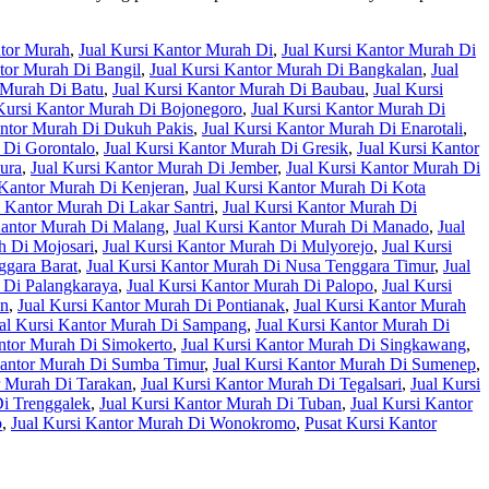
ntor Murah
,
Jual Kursi Kantor Murah Di
,
Jual Kursi Kantor Murah Di
ntor Murah Di Bangil
,
Jual Kursi Kantor Murah Di Bangkalan
,
Jual
 Murah Di Batu
,
Jual Kursi Kantor Murah Di Baubau
,
Jual Kursi
Kursi Kantor Murah Di Bojonegoro
,
Jual Kursi Kantor Murah Di
antor Murah Di Dukuh Pakis
,
Jual Kursi Kantor Murah Di Enarotali
,
 Di Gorontalo
,
Jual Kursi Kantor Murah Di Gresik
,
Jual Kursi Kantor
ura
,
Jual Kursi Kantor Murah Di Jember
,
Jual Kursi Kantor Murah Di
 Kantor Murah Di Kenjeran
,
Jual Kursi Kantor Murah Di Kota
i Kantor Murah Di Lakar Santri
,
Jual Kursi Kantor Murah Di
Kantor Murah Di Malang
,
Jual Kursi Kantor Murah Di Manado
,
Jual
h Di Mojosari
,
Jual Kursi Kantor Murah Di Mulyorejo
,
Jual Kursi
ggara Barat
,
Jual Kursi Kantor Murah Di Nusa Tenggara Timur
,
Jual
 Di Palangkaraya
,
Jual Kursi Kantor Murah Di Palopo
,
Jual Kursi
an
,
Jual Kursi Kantor Murah Di Pontianak
,
Jual Kursi Kantor Murah
al Kursi Kantor Murah Di Sampang
,
Jual Kursi Kantor Murah Di
antor Murah Di Simokerto
,
Jual Kursi Kantor Murah Di Singkawang
,
Kantor Murah Di Sumba Timur
,
Jual Kursi Kantor Murah Di Sumenep
,
r Murah Di Tarakan
,
Jual Kursi Kantor Murah Di Tegalsari
,
Jual Kursi
Di Trenggalek
,
Jual Kursi Kantor Murah Di Tuban
,
Jual Kursi Kantor
o
,
Jual Kursi Kantor Murah Di Wonokromo
,
Pusat Kursi Kantor