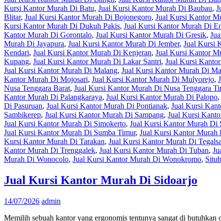
Kursi Kantor Murah Di Batu
,
Jual Kursi Kantor Murah Di Baubau
,
J
Blitar
,
Jual Kursi Kantor Murah Di Bojonegoro
,
Jual Kursi Kantor 
Kursi Kantor Murah Di Dukuh Pakis
,
Jual Kursi Kantor Murah Di En
Kantor Murah Di Gorontalo
,
Jual Kursi Kantor Murah Di Gresik
,
Jua
Murah Di Jayapura
,
Jual Kursi Kantor Murah Di Jember
,
Jual Kursi
Kendari
,
Jual Kursi Kantor Murah Di Kenjeran
,
Jual Kursi Kantor M
Kupang
,
Jual Kursi Kantor Murah Di Lakar Santri
,
Jual Kursi Kant
Jual Kursi Kantor Murah Di Malang
,
Jual Kursi Kantor Murah Di M
Kantor Murah Di Mojosari
,
Jual Kursi Kantor Murah Di Mulyorejo
,
Nusa Tenggara Barat
,
Jual Kursi Kantor Murah Di Nusa Tenggara T
Kantor Murah Di Palangkaraya
,
Jual Kursi Kantor Murah Di Palopo
Di Pasuruan
,
Jual Kursi Kantor Murah Di Pontianak
,
Jual Kursi Kan
Sambikerep
,
Jual Kursi Kantor Murah Di Sampang
,
Jual Kursi Kant
Jual Kursi Kantor Murah Di Simokerto
,
Jual Kursi Kantor Murah Di
Jual Kursi Kantor Murah Di Sumba Timur
,
Jual Kursi Kantor Murah
Kursi Kantor Murah Di Tarakan
,
Jual Kursi Kantor Murah Di Tegalsa
Kantor Murah Di Trenggalek
,
Jual Kursi Kantor Murah Di Tuban
,
Ju
Murah Di Wonocolo
,
Jual Kursi Kantor Murah Di Wonokromo
,
Situ
Jual Kursi Kantor Murah Di Sidoarjo
14/07/2026
admin
Memilih sebuah kantor yang ergonomis tentunya sangat di butuhkan o