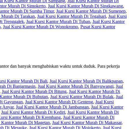
al Kursi Kantor Murah Di Sampang
,
Jual Kursi Kantor Murah Di
antor Murah Di Simokerto
,
Jual Kursi Kantor Murah Di Singkawang
,
Kantor Murah Di Sumba Timur
,
Jual Kursi Kantor Murah Di Sumenep
,
r Murah Di Tarakan
,
Jual Kursi Kantor Murah Di Tegalsari
,
Jual Kursi
Di Trenggalek
,
Jual Kursi Kantor Murah Di Tuban
,
Jual Kursi Kantor
o
,
Jual Kursi Kantor Murah Di Wonokromo
,
Pusat Kursi Kantor
kantor dan banyak menghabiskan waktu untuk duduk. Para pekerja
ursi Kantor Murah Di Bali
,
Jual Kursi Kantor Murah Di Balikpapan
,
rah Di Banjarmasin
,
Jual Kursi Kantor Murah Di Banyuwangi
,
Jual
,
Jual Kursi Kantor Murah Di Bitung
,
Jual Kursi Kantor Murah Di
 Kantor Murah Di Bubutan
,
Jual Kursi Kantor Murah Di Bulak
,
Jual
 Di Gayungan
,
Jual Kursi Kantor Murah Di Genteng
,
Jual Kursi
g Anyar
,
Jual Kursi Kantor Murah Di Jambangan
,
Jual Kursi Kantor
,
Jual Kursi Kantor Murah Di Kediri
,
Jual Kursi Kantor Murah Di
Kursi Kantor Murah Di Krembang
,
Jual Kursi Kantor Murah Di
i Kantor Murah Di Magetan
,
Jual Kursi Kantor Murah Di Makassar
,
rah Di Merauke
,
Jual Kursi Kantor Murah Di Mojokerto
,
Jual Kursi