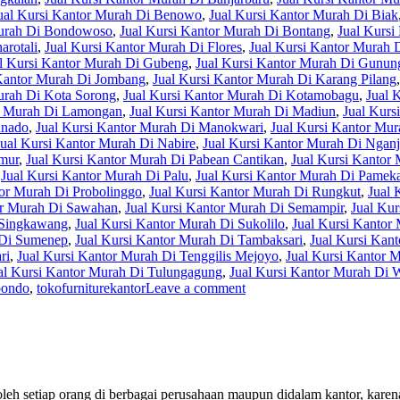
ual Kursi Kantor Murah Di Benowo
,
Jual Kursi Kantor Murah Di Biak
Murah Di Bondowoso
,
Jual Kursi Kantor Murah Di Bontang
,
Jual Kursi
arotali
,
Jual Kursi Kantor Murah Di Flores
,
Jual Kursi Kantor Murah
l Kursi Kantor Murah Di Gubeng
,
Jual Kursi Kantor Murah Di Gunun
 Kantor Murah Di Jombang
,
Jual Kursi Kantor Murah Di Karang Pilang
urah Di Kota Sorong
,
Jual Kursi Kantor Murah Di Kotamobagu
,
Jual 
or Murah Di Lamongan
,
Jual Kursi Kantor Murah Di Madiun
,
Jual Kurs
anado
,
Jual Kursi Kantor Murah Di Manokwari
,
Jual Kursi Kantor Mu
Jual Kursi Kantor Murah Di Nabire
,
Jual Kursi Kantor Murah Di Ngan
imur
,
Jual Kursi Kantor Murah Di Pabean Cantikan
,
Jual Kursi Kantor 
,
Jual Kursi Kantor Murah Di Palu
,
Jual Kursi Kantor Murah Di Pamek
tor Murah Di Probolinggo
,
Jual Kursi Kantor Murah Di Rungkut
,
Jual 
or Murah Di Sawahan
,
Jual Kursi Kantor Murah Di Semampir
,
Jual Kur
 Singkawang
,
Jual Kursi Kantor Murah Di Sukolilo
,
Jual Kursi Kanto
 Di Sumenep
,
Jual Kursi Kantor Murah Di Tambaksari
,
Jual Kursi Kan
ri
,
Jual Kursi Kantor Murah Di Tenggilis Mejoyo
,
Jual Kursi Kantor 
al Kursi Kantor Murah Di Tulungagung
,
Jual Kursi Kantor Murah Di
bondo
,
tokofurniturekantor
Leave a comment
leh setiap orang di berbagai perusahaan maupun didalam kantor, karen