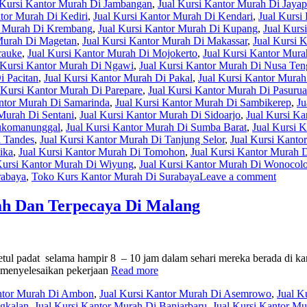
 Kursi Kantor Murah Di Jambangan
,
Jual Kursi Kantor Murah Di Jayap
ntor Murah Di Kediri
,
Jual Kursi Kantor Murah Di Kendari
,
Jual Kursi
r Murah Di Krembang
,
Jual Kursi Kantor Murah Di Kupang
,
Jual Kurs
 Murah Di Magetan
,
Jual Kursi Kantor Murah Di Makassar
,
Jual Kursi 
rauke
,
Jual Kursi Kantor Murah Di Mojokerto
,
Jual Kursi Kantor Mura
 Kursi Kantor Murah Di Ngawi
,
Jual Kursi Kantor Murah Di Nusa Ten
i Pacitan
,
Jual Kursi Kantor Murah Di Pakal
,
Jual Kursi Kantor Murah
 Kursi Kantor Murah Di Parepare
,
Jual Kursi Kantor Murah Di Pasuru
antor Murah Di Samarinda
,
Jual Kursi Kantor Murah Di Sambikerep
,
Ju
 Murah Di Sentani
,
Jual Kursi Kantor Murah Di Sidoarjo
,
Jual Kursi K
Sukomanunggal
,
Jual Kursi Kantor Murah Di Sumba Barat
,
Jual Kursi 
i Tandes
,
Jual Kursi Kantor Murah Di Tanjung Selor
,
Jual Kursi Kanto
ika
,
Jual Kursi Kantor Murah Di Tomohon
,
Jual Kursi Kantor Murah 
Kursi Kantor Murah Di Wiyung
,
Jual Kursi Kantor Murah Di Wonocol
rabaya
,
Toko Kurs Kantor Murah Di Surabaya
Leave a comment
ah Dan Terpecaya Di Malang
betul padat selama hampir 8 – 10 jam dalam sehari mereka berada di 
 menyelesaikan pekerjaan
Read more
antor Murah Di Ambon
,
Jual Kursi Kantor Murah Di Asemrowo
,
Jual K
ngkalan
,
Jual Kursi Kantor Murah Di Banjarbaru
,
Jual Kursi Kantor Mu