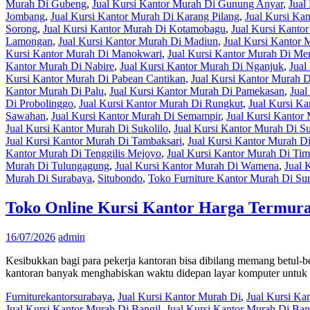
Murah Di Gubeng
,
Jual Kursi Kantor Murah Di Gunung Anyar
,
Jual
Jombang
,
Jual Kursi Kantor Murah Di Karang Pilang
,
Jual Kursi Ka
Sorong
,
Jual Kursi Kantor Murah Di Kotamobagu
,
Jual Kursi Kanto
Lamongan
,
Jual Kursi Kantor Murah Di Madiun
,
Jual Kursi Kantor
Kursi Kantor Murah Di Manokwari
,
Jual Kursi Kantor Murah Di Me
Kantor Murah Di Nabire
,
Jual Kursi Kantor Murah Di Nganjuk
,
Jual
Kursi Kantor Murah Di Pabean Cantikan
,
Jual Kursi Kantor Murah D
Kantor Murah Di Palu
,
Jual Kursi Kantor Murah Di Pamekasan
,
Jual
Di Probolinggo
,
Jual Kursi Kantor Murah Di Rungkut
,
Jual Kursi K
Sawahan
,
Jual Kursi Kantor Murah Di Semampir
,
Jual Kursi Kantor
Jual Kursi Kantor Murah Di Sukolilo
,
Jual Kursi Kantor Murah Di 
Jual Kursi Kantor Murah Di Tambaksari
,
Jual Kursi Kantor Murah D
Kantor Murah Di Tenggilis Mejoyo
,
Jual Kursi Kantor Murah Di Tim
Murah Di Tulungagung
,
Jual Kursi Kantor Murah Di Wamena
,
Jual 
Murah Di Surabaya
,
Situbondo
,
Toko Furniture Kantor Murah Di Su
Toko Online Kursi Kantor Harga Termur
16/07/2026
admin
Kesibukkan bagi para pekerja kantoran bisa dibilang memang betul-
kantoran banyak menghabiskan waktu didepan layar komputer untuk
Furniturekantorsurabaya
,
Jual Kursi Kantor Murah Di
,
Jual Kursi K
Jual Kursi Kantor Murah Di Bangil
,
Jual Kursi Kantor Murah Di Ba