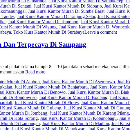
antor Murah Di Samarinda
,
Jual Kursi Kantor Murah Di Sambikerep
,
Ju
 Murah Di Sentani
,
Jual Kursi Kantor Murah Di Sidoarjo
,
Jual Kursi K
Sukomanunggal
,
Jual Kursi Kantor Murah Di Sumba Barat
,
Jual Kursi 
i Tandes
,
Jual Kursi Kantor Murah Di Tanjung Selor
,
Jual Kursi Kanto
ika
,
Jual Kursi Kantor Murah Di Tomohon
,
Jual Kursi Kantor Murah 
Kursi Kantor Murah Di Wiyung
,
Jual Kursi Kantor Murah Di Wonocol
rabaya
,
Toko Kurs Kantor Murah Di Surabaya
Leave a comment
h Dan Terpecaya Di Sampang
betul padat selama hampir 8 – 10 jam dalam sehari mereka berada di 
k menuntaskan
Read more
antor Murah Di Ambon
,
Jual Kursi Kantor Murah Di Asemrowo
,
Jual K
ngkalan
,
Jual Kursi Kantor Murah Di Banjarbaru
,
Jual Kursi Kantor Mu
ual Kursi Kantor Murah Di Benowo
,
Jual Kursi Kantor Murah Di Biak
Murah Di Bondowoso
,
Jual Kursi Kantor Murah Di Bontang
,
Jual Kursi
arotali
,
Jual Kursi Kantor Murah Di Flores
,
Jual Kursi Kantor Murah
l Kursi Kantor Murah Di Gubeng
,
Jual Kursi Kantor Murah Di Gunun
 Kantor Murah Di Jombang
,
Jual Kursi Kantor Murah Di Karang Pilang
urah Di Kota Sorong
,
Jual Kursi Kantor Murah Di Kotamobagu
,
Jual 
or Murah Di Lamongan
,
Jual Kursi Kantor Murah Di Madiun
,
Jual Kurs
anado
,
Jual Kursi Kantor Murah Di Manokwari
,
Jual Kursi Kantor Mu