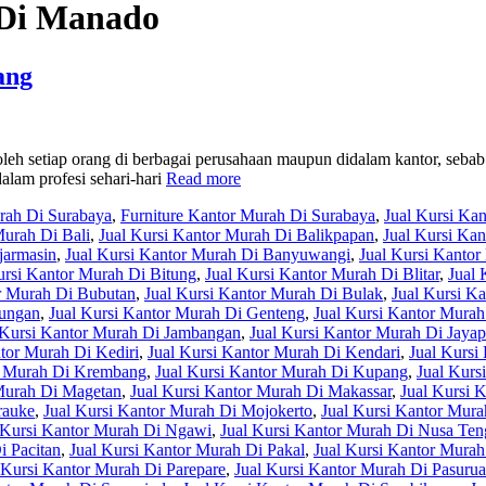
 Di Manado
ang
leh setiap orang di berbagai perusahaan maupun didalam kantor, sebab
alam profesi sehari-hari
Read more
urah Di Surabaya
,
Furniture Kantor Murah Di Surabaya
,
Jual Kursi Ka
Murah Di Bali
,
Jual Kursi Kantor Murah Di Balikpapan
,
Jual Kursi Ka
jarmasin
,
Jual Kursi Kantor Murah Di Banyuwangi
,
Jual Kursi Kantor
ursi Kantor Murah Di Bitung
,
Jual Kursi Kantor Murah Di Blitar
,
Jual 
or Murah Di Bubutan
,
Jual Kursi Kantor Murah Di Bulak
,
Jual Kursi K
yungan
,
Jual Kursi Kantor Murah Di Genteng
,
Jual Kursi Kantor Murah
 Kursi Kantor Murah Di Jambangan
,
Jual Kursi Kantor Murah Di Jayap
ntor Murah Di Kediri
,
Jual Kursi Kantor Murah Di Kendari
,
Jual Kursi
r Murah Di Krembang
,
Jual Kursi Kantor Murah Di Kupang
,
Jual Kurs
 Murah Di Magetan
,
Jual Kursi Kantor Murah Di Makassar
,
Jual Kursi 
rauke
,
Jual Kursi Kantor Murah Di Mojokerto
,
Jual Kursi Kantor Mura
 Kursi Kantor Murah Di Ngawi
,
Jual Kursi Kantor Murah Di Nusa Ten
i Pacitan
,
Jual Kursi Kantor Murah Di Pakal
,
Jual Kursi Kantor Murah
 Kursi Kantor Murah Di Parepare
,
Jual Kursi Kantor Murah Di Pasuru