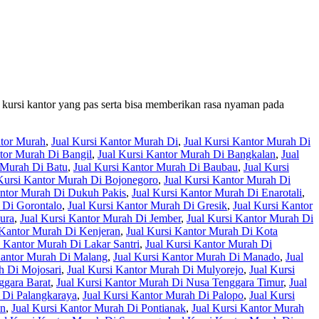
 kursi kantor yang pas serta bisa memberikan rasa nyaman pada
ntor Murah
,
Jual Kursi Kantor Murah Di
,
Jual Kursi Kantor Murah Di
ntor Murah Di Bangil
,
Jual Kursi Kantor Murah Di Bangkalan
,
Jual
 Murah Di Batu
,
Jual Kursi Kantor Murah Di Baubau
,
Jual Kursi
Kursi Kantor Murah Di Bojonegoro
,
Jual Kursi Kantor Murah Di
antor Murah Di Dukuh Pakis
,
Jual Kursi Kantor Murah Di Enarotali
,
 Di Gorontalo
,
Jual Kursi Kantor Murah Di Gresik
,
Jual Kursi Kantor
ura
,
Jual Kursi Kantor Murah Di Jember
,
Jual Kursi Kantor Murah Di
 Kantor Murah Di Kenjeran
,
Jual Kursi Kantor Murah Di Kota
i Kantor Murah Di Lakar Santri
,
Jual Kursi Kantor Murah Di
Kantor Murah Di Malang
,
Jual Kursi Kantor Murah Di Manado
,
Jual
h Di Mojosari
,
Jual Kursi Kantor Murah Di Mulyorejo
,
Jual Kursi
ggara Barat
,
Jual Kursi Kantor Murah Di Nusa Tenggara Timur
,
Jual
 Di Palangkaraya
,
Jual Kursi Kantor Murah Di Palopo
,
Jual Kursi
an
,
Jual Kursi Kantor Murah Di Pontianak
,
Jual Kursi Kantor Murah