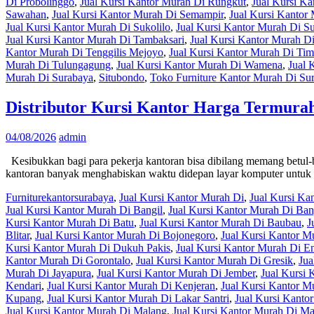
Di Probolinggo
,
Jual Kursi Kantor Murah Di Rungkut
,
Jual Kursi K
Sawahan
,
Jual Kursi Kantor Murah Di Semampir
,
Jual Kursi Kantor
Jual Kursi Kantor Murah Di Sukolilo
,
Jual Kursi Kantor Murah Di 
Jual Kursi Kantor Murah Di Tambaksari
,
Jual Kursi Kantor Murah D
Kantor Murah Di Tenggilis Mejoyo
,
Jual Kursi Kantor Murah Di Tim
Murah Di Tulungagung
,
Jual Kursi Kantor Murah Di Wamena
,
Jual 
Murah Di Surabaya
,
Situbondo
,
Toko Furniture Kantor Murah Di Su
Distributor Kursi Kantor Harga Termura
04/08/2026
admin
Kesibukkan bagi para pekerja kantoran bisa dibilang memang betul-
kantoran banyak menghabiskan waktu didepan layar komputer untu
Furniturekantorsurabaya
,
Jual Kursi Kantor Murah Di
,
Jual Kursi K
Jual Kursi Kantor Murah Di Bangil
,
Jual Kursi Kantor Murah Di Ba
Kursi Kantor Murah Di Batu
,
Jual Kursi Kantor Murah Di Baubau
,
J
Blitar
,
Jual Kursi Kantor Murah Di Bojonegoro
,
Jual Kursi Kantor 
Kursi Kantor Murah Di Dukuh Pakis
,
Jual Kursi Kantor Murah Di En
Kantor Murah Di Gorontalo
,
Jual Kursi Kantor Murah Di Gresik
,
Jua
Murah Di Jayapura
,
Jual Kursi Kantor Murah Di Jember
,
Jual Kursi
Kendari
,
Jual Kursi Kantor Murah Di Kenjeran
,
Jual Kursi Kantor M
Kupang
,
Jual Kursi Kantor Murah Di Lakar Santri
,
Jual Kursi Kant
Jual Kursi Kantor Murah Di Malang
,
Jual Kursi Kantor Murah Di M