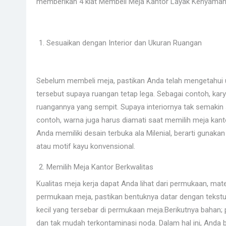
memberikan 4 kiat Membeli Meja Kantor Layak Kenyama
Sesuaikan dengan Interior dan Ukuran Ruangan
Sebelum membeli meja, pastikan Anda telah mengetahui 
tersebut supaya ruangan tetap lega. Sebagai contoh, k
ruangannya yang sempit. Supaya interiornya tak semakin s
contoh, warna juga harus diamati saat memilih meja kanto
Anda memiliki desain terbuka ala Milenial, berarti gunak
atau motif kayu konvensional.
Memilih Meja Kantor Berkwalitas
Kualitas meja kerja dapat Anda lihat dari permukaan, ma
permukaan meja, pastikan bentuknya datar dengan tekstu
kecil yang tersebar di permukaan meja.Berikutnya bahan; 
dan tak mudah terkontaminasi noda. Dalam hal ini, Anda 