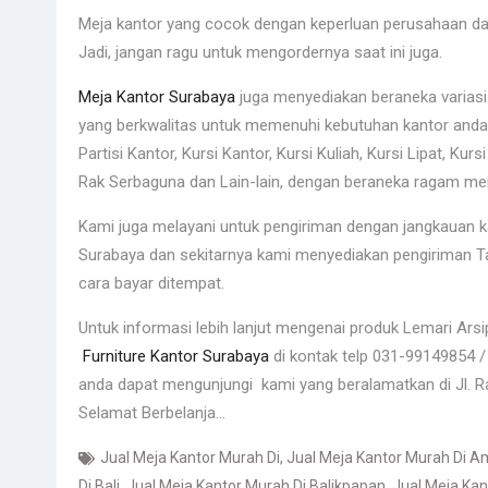
Meja kantor yang cocok dengan keperluan perusahaan d
Jadi, jangan ragu untuk mengordernya saat ini juga.
Meja Kantor Surabaya
juga menyediakan beraneka variasi 
yang berkwalitas untuk memenuhi kebutuhan kantor anda, 
Partisi Kantor, Kursi Kantor, Kursi Kuliah, Kursi Lipat, Kurs
Rak Serbaguna dan Lain-lain, dengan beraneka ragam me
Kami juga melayani untuk pengiriman dengan jangkauan k
Surabaya dan sekitarnya kami menyediakan pengiriman Ta
cara bayar ditempat.
Untuk informasi lebih lanjut mengenai produk Lemari A
Furniture Kantor Surabaya
di kontak telp 031-99149854 
anda dapat mengunjungi kami yang beralamatkan di Jl. R
Selamat Berbelanja…
Jual Meja Kantor Murah Di
,
Jual Meja Kantor Murah Di 
Di Bali
,
Jual Meja Kantor Murah Di Balikpapan
,
Jual Meja Kan