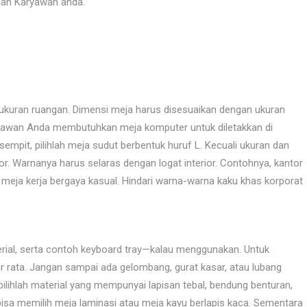
nan Karyawan anda.
ukuran ruangan. Dimensi meja harus disesuaikan dengan ukuran
aryawan Anda membutuhkan meja komputer untuk diletakkan di
empit, pilihlah meja sudut berbentuk huruf L. Kecuali ukuran dan
r. Warnanya harus selaras dengan logat interior. Contohnya, kantor
an meja kerja bergaya kasual. Hindari warna-warna kaku khas korporat
terial, serta contoh keyboard tray—kalau menggunakan. Untuk
r rata. Jangan sampai ada gelombang, gurat kasar, atau lubang
pilihlah material yang mempunyai lapisan tebal, bendung benturan,
bisa memilih meja laminasi atau meja kayu berlapis kaca. Sementara