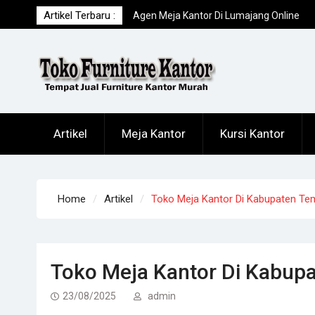
Skip
Artikel Terbaru :
Agen Meja Kantor Di Lumajang Online
to
Terpercaya
content
Toko Meja Kantor Di Sampang Offline
Terpercaya
Tempat Beli Meja Kantor Di Tuban Online
Terpercaya
Artikel
Meja Kantor
Kursi Kantor
Home
Artikel
Toko Meja Kantor Di Kabupaten T
Toko Meja Kantor Di Kabu
23/08/2025
admin