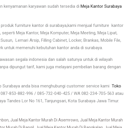
an kenyamanan karyawan sudah tersedia di
Meja Kantor Surabaya
produk furniture kantor di surabaya,kami menjual furniture kantor
seperti Meja Kantor, Meja Komputer, Meja Meeting, Meja Lipat,
i Susun, Lemari Arsip, Filling Cabinet, Locker, Brankas, Mobile File,
rk untuk memenuhi kebutuhan kantor anda di surabaya.
awasan segala indonesia dan salah satunya untuk di wilayah
npa dipungut tarif, kami juga melayani pembelian barang dengan
rsip Surabaya anda bisa menghubungi customer service kami
Toko
/ 087-853-882-996 / 085-732-040-425 / WA 082-234-705-563 atau
aya Tandes Lor No 161, Tanjungsari, Kota Surabaya Jawa Timur.
Ambon
,
Jual Meja Kantor Murah Di Asemrowo
,
Jual Meja Kantor Murah
tor Murah Di Bangil
,
Jual Meja Kantor Murah Di Bangkalan
,
Jual Meja