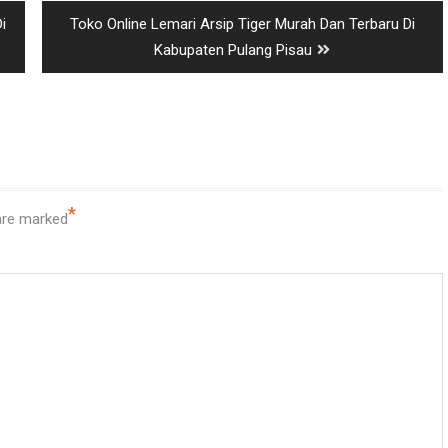
Next
i
Toko Online Lemari Arsip Tiger Murah Dan Terbaru Di
post:
Kabupaten Pulang Pisau
*
 are marked