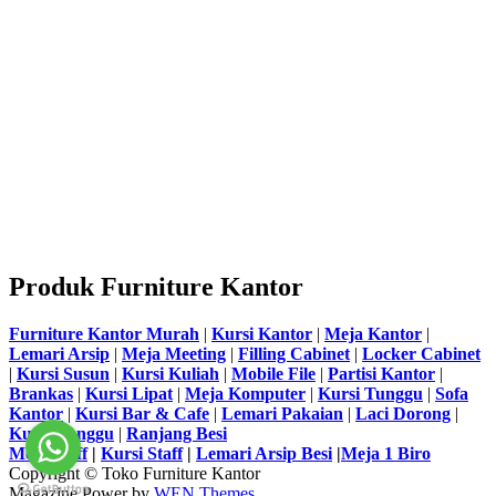
Produk Furniture Kantor
Furniture Kantor Murah
|
Kursi Kantor
|
Meja Kantor
|
Lemari Arsip
|
Meja Meeting
|
Filling Cabinet
|
Locker Cabinet
|
Kursi Susun
|
Kursi Kuliah
|
Mobile File
|
Partisi Kantor
|
Brankas
|
Kursi Lipat
|
Meja Komputer
|
Kursi Tunggu
|
Sofa
Kantor
|
Kursi Bar & Cafe
|
Lemari Pakaian
|
Laci Dorong
|
Kursi Tunggu
|
Ranjang Besi
Meja Staff
|
Kursi Staff
|
Lemari Arsip Besi
|
Meja 1 Biro
Copyright © Toko Furniture Kantor
Magazine Power by
WEN Themes