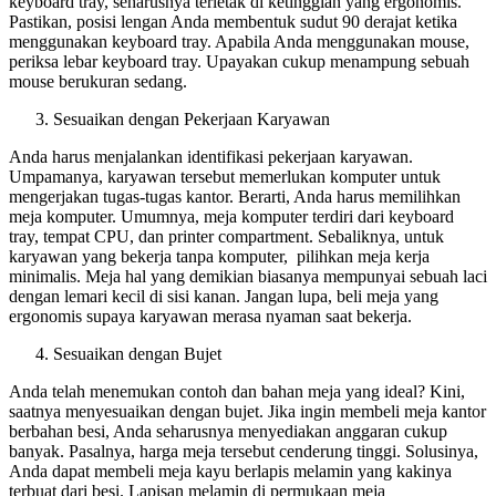
keyboard tray, seharusnya terletak di ketinggian yang ergonomis.
Pastikan, posisi lengan Anda membentuk sudut 90 derajat ketika
menggunakan keyboard tray. Apabila Anda menggunakan mouse,
periksa lebar keyboard tray. Upayakan cukup menampung sebuah
mouse berukuran sedang.
Sesuaikan dengan Pekerjaan Karyawan
Anda harus menjalankan identifikasi pekerjaan karyawan.
Umpamanya, karyawan tersebut memerlukan komputer untuk
mengerjakan tugas-tugas kantor. Berarti, Anda harus memilihkan
meja komputer. Umumnya, meja komputer terdiri dari keyboard
tray, tempat CPU, dan printer compartment. Sebaliknya, untuk
karyawan yang bekerja tanpa komputer, pilihkan meja kerja
minimalis. Meja hal yang demikian biasanya mempunyai sebuah laci
dengan lemari kecil di sisi kanan. Jangan lupa, beli meja yang
ergonomis supaya karyawan merasa nyaman saat bekerja.
Sesuaikan dengan Bujet
Anda telah menemukan contoh dan bahan meja yang ideal? Kini,
saatnya menyesuaikan dengan bujet. Jika ingin membeli meja kantor
berbahan besi, Anda seharusnya menyediakan anggaran cukup
banyak. Pasalnya, harga meja tersebut cenderung tinggi. Solusinya,
Anda dapat membeli meja kayu berlapis melamin yang kakinya
terbuat dari besi. Lapisan melamin di permukaan meja