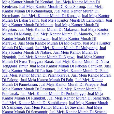
Meja Kantor Murah Di Kendari
,
Jual Meja Kantor Murah Di
Kenjeran
,
Jual Meja Kantor Murah Di Kota Sorong
,
Jual Meja
Kantor Murah Di Kotamobagu
,
Jual Meja Kantor Murah Di
Krembang
,
Jual Meja Kantor Murah Di Kupang
,
Jual Meja Kantor
Murah Di Lakar Santri
,
Jual Meja Kantor Murah Di Lamongan
,
Jual
Meja Kantor Murah Di Madiun
,
Jual Meja Kantor Murah Di
Magetan
,
Jual Meja Kantor Murah Di Makassar
,
Jual Meja Kantor
Murah Di Malang
,
Jual Meja Kantor Murah Di Manado
,
Jual Meja
Kantor Murah Di Manokwari
,
Jual Meja Kantor Murah Di
Merauke
,
Jual Meja Kantor Murah Di Mojokerto
,
Jual Meja Kantor
Murah Di Mojosari
,
Jual Meja Kantor Murah Di Mulyorejo
,
Jual
Meja Kantor Murah Di Nabire
,
Jual Meja Kantor Murah Di
Nganjuk
,
Jual Meja Kantor Murah Di Ngawi
,
Jual Meja Kantor
Murah Di Nusa Tenggara Barat
,
Jual Meja Kantor Murah Di Nusa
Tenggara Timur
,
Jual Meja Kantor Murah Di Pabean Cantikan
,
Jual
Meja Kantor Murah Di Pacitan
,
Jual Meja Kantor Murah Di Pakal
,
Jual Meja Kantor Murah Di Palangkaraya
,
Jual Meja Kantor Murah
Di Palopo
,
Jual Meja Kantor Murah Di Palu
,
Jual Meja Kantor
Murah Di Pamekasan
,
Jual Meja Kantor Murah Di Parepare
,
Jual
Meja Kantor Murah Di Pasuruan
,
Jual Meja Kantor Murah Di
Pontianak
,
Jual Meja Kantor Murah Di Probolinggo
,
Jual Meja
Kantor Murah Di Rungkut
,
Jual Meja Kantor Murah Di Samarinda
,
Jual Meja Kantor Murah Di Sambikerep
,
Jual Meja Kantor Murah
Di Sampang
,
Jual Meja Kantor Murah Di Sawahan
,
Jual Meja
Kantor Murah Di Semampir
,
Jual Meja Kantor Murah Di Sentani
,