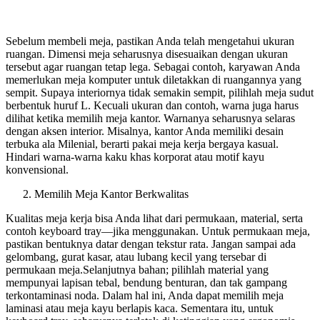
Sebelum membeli meja, pastikan Anda telah mengetahui ukuran
ruangan. Dimensi meja seharusnya disesuaikan dengan ukuran
tersebut agar ruangan tetap lega. Sebagai contoh, karyawan Anda
memerlukan meja komputer untuk diletakkan di ruangannya yang
sempit. Supaya interiornya tidak semakin sempit, pilihlah meja sudut
berbentuk huruf L. Kecuali ukuran dan contoh, warna juga harus
dilihat ketika memilih meja kantor. Warnanya seharusnya selaras
dengan aksen interior. Misalnya, kantor Anda memiliki desain
terbuka ala Milenial, berarti pakai meja kerja bergaya kasual.
Hindari warna-warna kaku khas korporat atau motif kayu
konvensional.
Memilih Meja Kantor Berkwalitas
Kualitas meja kerja bisa Anda lihat dari permukaan, material, serta
contoh keyboard tray—jika menggunakan. Untuk permukaan meja,
pastikan bentuknya datar dengan tekstur rata. Jangan sampai ada
gelombang, gurat kasar, atau lubang kecil yang tersebar di
permukaan meja.Selanjutnya bahan; pilihlah material yang
mempunyai lapisan tebal, bendung benturan, dan tak gampang
terkontaminasi noda. Dalam hal ini, Anda dapat memilih meja
laminasi atau meja kayu berlapis kaca. Sementara itu, untuk