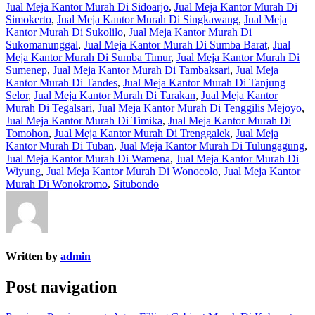
Jual Meja Kantor Murah Di Sidoarjo
,
Jual Meja Kantor Murah Di
Simokerto
,
Jual Meja Kantor Murah Di Singkawang
,
Jual Meja
Kantor Murah Di Sukolilo
,
Jual Meja Kantor Murah Di
Sukomanunggal
,
Jual Meja Kantor Murah Di Sumba Barat
,
Jual
Meja Kantor Murah Di Sumba Timur
,
Jual Meja Kantor Murah Di
Sumenep
,
Jual Meja Kantor Murah Di Tambaksari
,
Jual Meja
Kantor Murah Di Tandes
,
Jual Meja Kantor Murah Di Tanjung
Selor
,
Jual Meja Kantor Murah Di Tarakan
,
Jual Meja Kantor
Murah Di Tegalsari
,
Jual Meja Kantor Murah Di Tenggilis Mejoyo
,
Jual Meja Kantor Murah Di Timika
,
Jual Meja Kantor Murah Di
Tomohon
,
Jual Meja Kantor Murah Di Trenggalek
,
Jual Meja
Kantor Murah Di Tuban
,
Jual Meja Kantor Murah Di Tulungagung
,
Jual Meja Kantor Murah Di Wamena
,
Jual Meja Kantor Murah Di
Wiyung
,
Jual Meja Kantor Murah Di Wonocolo
,
Jual Meja Kantor
Murah Di Wonokromo
,
Situbondo
Written by
admin
Post navigation