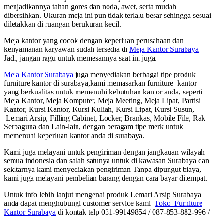
menjadikannya tahan gores dan noda, awet, serta mudah
dibersihkan. Ukuran meja ini pun tidak terlalu besar sehingga sesuai
diletakkan di ruangan berukuran kecil.
Meja kantor yang cocok dengan keperluan perusahaan dan
kenyamanan karyawan sudah tersedia di
Meja Kantor Surabaya
Jadi, jangan ragu untuk memesannya saat ini juga.
Meja Kantor Surabaya
juga menyediakan berbagai tipe produk
furniture kantor di surabaya,kami memasarkan furniture kantor
yang berkualitas untuk memenuhi kebutuhan kantor anda, seperti
Meja Kantor, Meja Komputer, Meja Meeting, Meja Lipat, Partisi
Kantor, Kursi Kantor, Kursi Kuliah, Kursi Lipat, Kursi Susun,
Lemari Arsip, Filling Cabinet, Locker, Brankas, Mobile File, Rak
Serbaguna dan Lain-lain, dengan beragam tipe merk untuk
memenuhi keperluan kantor anda di surabaya.
Kami juga melayani untuk pengiriman dengan jangkauan wilayah
semua indonesia dan salah satunya untuk di kawasan Surabaya dan
sekitarnya kami menyediakan pengiriman Tanpa dipungut biaya,
kami juga melayani pembelian barang dengan cara bayar ditempat.
Untuk info lebih lanjut mengenai produk Lemari Arsip Surabaya
anda dapat menghubungi customer service kami
Toko Furniture
Kantor Surabaya
di kontak telp 031-99149854 / 087-853-882-996 /