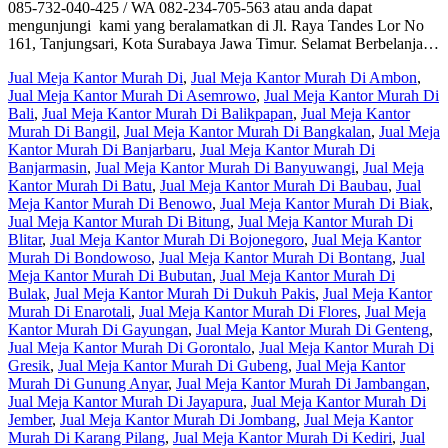
085-732-040-425 / WA 082-234-705-563 atau anda dapat
mengunjungi kami yang beralamatkan di Jl. Raya Tandes Lor No
161, Tanjungsari, Kota Surabaya Jawa Timur. Selamat Berbelanja…
Jual Meja Kantor Murah Di
,
Jual Meja Kantor Murah Di Ambon
,
Jual Meja Kantor Murah Di Asemrowo
,
Jual Meja Kantor Murah Di
Bali
,
Jual Meja Kantor Murah Di Balikpapan
,
Jual Meja Kantor
Murah Di Bangil
,
Jual Meja Kantor Murah Di Bangkalan
,
Jual Meja
Kantor Murah Di Banjarbaru
,
Jual Meja Kantor Murah Di
Banjarmasin
,
Jual Meja Kantor Murah Di Banyuwangi
,
Jual Meja
Kantor Murah Di Batu
,
Jual Meja Kantor Murah Di Baubau
,
Jual
Meja Kantor Murah Di Benowo
,
Jual Meja Kantor Murah Di Biak
,
Jual Meja Kantor Murah Di Bitung
,
Jual Meja Kantor Murah Di
Blitar
,
Jual Meja Kantor Murah Di Bojonegoro
,
Jual Meja Kantor
Murah Di Bondowoso
,
Jual Meja Kantor Murah Di Bontang
,
Jual
Meja Kantor Murah Di Bubutan
,
Jual Meja Kantor Murah Di
Bulak
,
Jual Meja Kantor Murah Di Dukuh Pakis
,
Jual Meja Kantor
Murah Di Enarotali
,
Jual Meja Kantor Murah Di Flores
,
Jual Meja
Kantor Murah Di Gayungan
,
Jual Meja Kantor Murah Di Genteng
,
Jual Meja Kantor Murah Di Gorontalo
,
Jual Meja Kantor Murah Di
Gresik
,
Jual Meja Kantor Murah Di Gubeng
,
Jual Meja Kantor
Murah Di Gunung Anyar
,
Jual Meja Kantor Murah Di Jambangan
,
Jual Meja Kantor Murah Di Jayapura
,
Jual Meja Kantor Murah Di
Jember
,
Jual Meja Kantor Murah Di Jombang
,
Jual Meja Kantor
Murah Di Karang Pilang
,
Jual Meja Kantor Murah Di Kediri
,
Jual