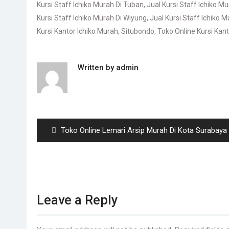
Kursi Staff Ichiko Murah Di Tuban
,
Jual Kursi Staff Ichiko M
Kursi Staff Ichiko Murah Di Wiyung
,
Jual Kursi Staff Ichiko 
Kursi Kantor Ichiko Murah
,
Situbondo
,
Toko Online Kursi Kan
Written by
admin
Post
navigation
Previous
Toko Online Lemari Arsip Murah Di Kota Surabaya
post:
Leave a Reply