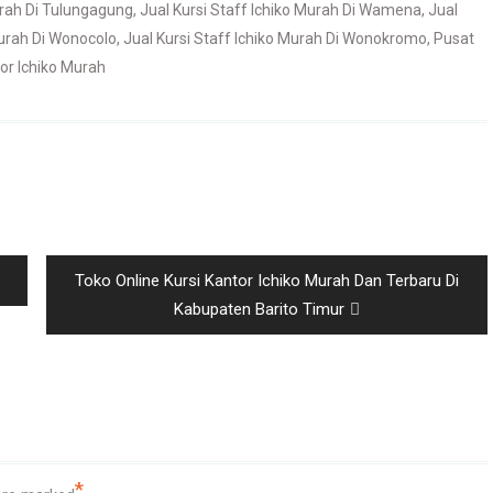
urah Di Tulungagung
,
Jual Kursi Staff Ichiko Murah Di Wamena
,
Jual
Murah Di Wonocolo
,
Jual Kursi Staff Ichiko Murah Di Wonokromo
,
Pusat
tor Ichiko Murah
Next
Toko Online Kursi Kantor Ichiko Murah Dan Terbaru Di
post:
Kabupaten Barito Timur
*