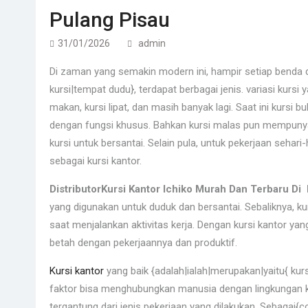
Pulang Pisau
31/01/2026
admin
Di zaman yang semakin modern ini, hampir setiap benda d
kursi|tempat dudu}, terdapat berbagai jenis. variasi kursi 
makan, kursi lipat, dan masih banyak lagi. Saat ini kursi
dengan fungsi khusus. Bahkan kursi malas pun mempunyai
kursi untuk bersantai. Selain pula, untuk pekerjaan sehari
sebagai kursi kantor.
DistributorKursi Kantor Ichiko Murah Dan Terbaru D
yang digunakan untuk duduk dan bersantai. Sebaliknya, 
saat menjalankan aktivitas kerja. Dengan kursi kantor y
betah dengan pekerjaannya dan produktif.
Kursi kantor
yang baik {adalah|ialah|merupakan|yaitu{ ku
faktor bisa menghubungkan manusia dengan lingkungan ker
tergantung dari jenis pekerjaan yang dilakukan. Sebagai{