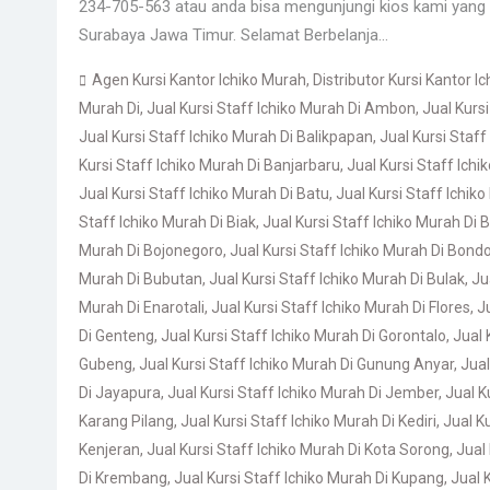
234-705-563 atau anda bisa mengunjungi kios kami yang b
Surabaya Jawa Timur. Selamat Berbelanja…
Agen Kursi Kantor Ichiko Murah
,
Distributor Kursi Kantor I
Murah Di
,
Jual Kursi Staff Ichiko Murah Di Ambon
,
Jual Kurs
Jual Kursi Staff Ichiko Murah Di Balikpapan
,
Jual Kursi Staff
Kursi Staff Ichiko Murah Di Banjarbaru
,
Jual Kursi Staff Ich
Jual Kursi Staff Ichiko Murah Di Batu
,
Jual Kursi Staff Ichik
Staff Ichiko Murah Di Biak
,
Jual Kursi Staff Ichiko Murah Di 
Murah Di Bojonegoro
,
Jual Kursi Staff Ichiko Murah Di Bon
Murah Di Bubutan
,
Jual Kursi Staff Ichiko Murah Di Bulak
,
Ju
Murah Di Enarotali
,
Jual Kursi Staff Ichiko Murah Di Flores
,
J
Di Genteng
,
Jual Kursi Staff Ichiko Murah Di Gorontalo
,
Jual 
Gubeng
,
Jual Kursi Staff Ichiko Murah Di Gunung Anyar
,
Jual
Di Jayapura
,
Jual Kursi Staff Ichiko Murah Di Jember
,
Jual K
Karang Pilang
,
Jual Kursi Staff Ichiko Murah Di Kediri
,
Jual K
Kenjeran
,
Jual Kursi Staff Ichiko Murah Di Kota Sorong
,
Jual
Di Krembang
,
Jual Kursi Staff Ichiko Murah Di Kupang
,
Jual 