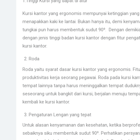
1.Tinggi Kursi yang dapat di atur
Kursi kantor yang ergonomis mempunyai ketinggian yang 
menapakkan kaki ke lantai. Bukan hanya itu, demi kenyam
tungkai pun harus membentuk sudut 90⁰. Dengan demikian
dengan jenis tinggi badan kursi kantor dengan fitur penga
kursi kantor.
Roda
Roda yaitu syarat dasar kursi kantor yang ergonomis. Fitu
produktivitas kerja seorang pegawai. Roda pada kursi ka
tempat lainnya tanpa harus meninggalkan tempat dudukny
seseorang untuk bangkit dari kursi, berjalan menuju temp
kembali ke kursi kantor.
Pengaturan Lengan yang tepat
Untuk alasan kenyamanan dan kesehatan, ketika berprofe
sebaiknya siku membentuk sudut 90⁰. Perhatikan persyarat