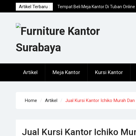
Skip
Artikel Terbaru :
Tempat Beli Meja Kantor Di Tuban Online
to
Terpercaya
content
Agen Meja Kantor Di Lumajang Online
Terpercaya
Toko Meja Kantor Di Sampang Offline
Terpercaya
Artikel
Meja Kantor
Kursi Kantor
Home
Artikel
Jual Kursi Kantor Ichiko Murah Dan
Jual Kursi Kantor Ichiko M