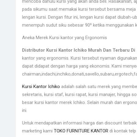
mencoba dahulu kursi yang akan anda beli. Rasakanlah, 
pada sikumu saat memakai kursi tersebut bersama meja ker
lengan kursi. Dengan fitur ini, lengan kursi dapat diuba
menempuh sudut siku sebesar 90⁰ ketika menggunakan ku
Aneka Merek Kursi kantor yang Ergonomis
Distributor Kursi Kantor Ichiko Murah Dan Terbaru D
kantor yang ergonomis. Kursi tersebut nyaman digunakan,
dapat didapat dengan harga yang ekonomis. Kami menyed
chairman,indachi,inchiko,donati,savello,subaru,ergotech,fant
Kursi Kantor Ichiko
adalah salah satu merek yang memberika
sekretaris, kursi staf, kursi rapat, kursi manajer, hingg
besar kursi kantor merek Ichiko. Selain murah dan ergono
ini.
Untuk mendapatkan informasi harga dan discount terbaik 
marketing kami
TOKO FURNITURE KANTOR
di kontak tel