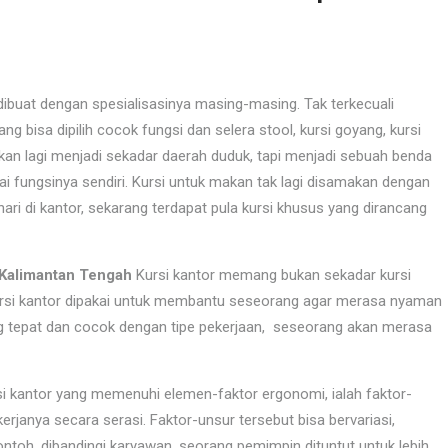
ibuat dengan spesialisasinya masing-masing. Tak terkecuali
yang bisa dipilih cocok fungsi dan selera stool, kursi goyang, kursi
 bukan lagi menjadi sekadar daerah duduk, tapi menjadi sebuah benda
 fungsinya sendiri. Kursi untuk makan tak lagi disamakan dengan
-hari di kantor, sekarang terdapat pula kursi khusus yang dirancang
i Kalimantan Tengah
Kursi kantor memang bukan sekadar kursi
kursi kantor dipakai untuk membantu seseorang agar merasa nyaman
ang tepat dan cocok dengan tipe pekerjaan, seseorang akan merasa
rsi kantor yang memenuhi elemen-faktor ergonomi, ialah faktor-
janya secara serasi. Faktor-unsur tersebut bisa bervariasi,
contoh, dibandingi karyawan, seorang pemimpin dituntut untuk lebih