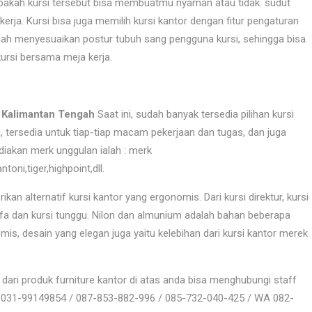
apakah kursi tersebut bisa membuatmu nyaman atau tidak. sudut
ja. Kursi bisa juga memilih kursi kantor dengan fitur pengaturan
h-ubah menyesuaikan postur tubuh sang pengguna kursi, sehingga bisa
rsi bersama meja kerja.
i Kalimantan Tengah
Saat ini, sudah banyak tersedia pilihan kursi
 tersedia untuk tiap-tiap macam pekerjaan dan tugas, dan juga
iakan merk unggulan ialah : merk
oni,tiger,highpoint,dll.
n alternatif kursi kantor yang ergonomis. Dari kursi direktur, kursi
a sofa dan kursi tunggu. Nilon dan almunium adalah bahan beberapa
mis, desain yang elegan juga yaitu kelebihan dari kursi kantor merek
dari produk furniture kantor di atas anda bisa menghubungi staff
p 031-99149854 / 087-853-882-996 / 085-732-040-425 / WA 082-