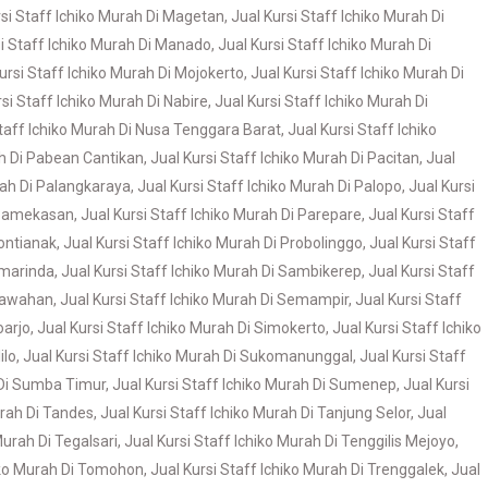
rsi Staff Ichiko Murah Di Magetan
,
Jual Kursi Staff Ichiko Murah Di
si Staff Ichiko Murah Di Manado
,
Jual Kursi Staff Ichiko Murah Di
ursi Staff Ichiko Murah Di Mojokerto
,
Jual Kursi Staff Ichiko Murah Di
rsi Staff Ichiko Murah Di Nabire
,
Jual Kursi Staff Ichiko Murah Di
Staff Ichiko Murah Di Nusa Tenggara Barat
,
Jual Kursi Staff Ichiko
ah Di Pabean Cantikan
,
Jual Kursi Staff Ichiko Murah Di Pacitan
,
Jual
rah Di Palangkaraya
,
Jual Kursi Staff Ichiko Murah Di Palopo
,
Jual Kursi
i Pamekasan
,
Jual Kursi Staff Ichiko Murah Di Parepare
,
Jual Kursi Staff
Pontianak
,
Jual Kursi Staff Ichiko Murah Di Probolinggo
,
Jual Kursi Staff
amarinda
,
Jual Kursi Staff Ichiko Murah Di Sambikerep
,
Jual Kursi Staff
 Sawahan
,
Jual Kursi Staff Ichiko Murah Di Semampir
,
Jual Kursi Staff
oarjo
,
Jual Kursi Staff Ichiko Murah Di Simokerto
,
Jual Kursi Staff Ichiko
ilo
,
Jual Kursi Staff Ichiko Murah Di Sukomanunggal
,
Jual Kursi Staff
 Di Sumba Timur
,
Jual Kursi Staff Ichiko Murah Di Sumenep
,
Jual Kursi
urah Di Tandes
,
Jual Kursi Staff Ichiko Murah Di Tanjung Selor
,
Jual
Murah Di Tegalsari
,
Jual Kursi Staff Ichiko Murah Di Tenggilis Mejoyo
,
hiko Murah Di Tomohon
,
Jual Kursi Staff Ichiko Murah Di Trenggalek
,
Jual