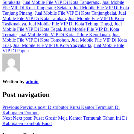
Surakarta
,
Jual Mobile File VIP Di Kota Tangerang
,
Jual Mobile
File VIP Di Kota Tangerang Selatan
,
Jual Mobile File VIP Di Kota
Tanjung Pinang
,
Jual Mobile File VIP Di Kota Tanjungbalai
,
Jual
Mobile File VIP Di Kota Tarakan
,
Jual Mobile File VIP Di Kota
Tasikmalaya
,
Jual Mobile File VIP Di Kota Tebing Tinggi
,
Jual
Mobile File VIP Di Kota Tegal
,
Jual Mobile File VIP Di Kota
Ternate
,
Jual Mobile File VIP Di Kota Tidore Kepulauan
,
Jual
Mobile File VIP Di Kota Tomohon
,
Jual Mobile File VIP Di Kota
Tual
,
Jual Mobile File VIP Di Kota Yogyakarta
,
Jual Mobile File
VIP Di Papua
Written by
admin
Post navigation
Previous
Previous post:
Distributor Kursi Kantor Termurah Di
Kabupaten Dompu
Next
Next post:
Pusat Grosir Meja Kantor Termurah Tahun Ini Di
Kabupaten Lombok Barat