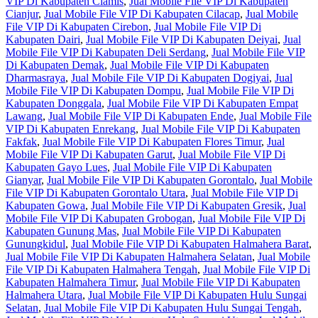
VIP Di Kabupaten Ciamis
,
Jual Mobile File VIP Di Kabupaten
Cianjur
,
Jual Mobile File VIP Di Kabupaten Cilacap
,
Jual Mobile
File VIP Di Kabupaten Cirebon
,
Jual Mobile File VIP Di
Kabupaten Dairi
,
Jual Mobile File VIP Di Kabupaten Deiyai
,
Jual
Mobile File VIP Di Kabupaten Deli Serdang
,
Jual Mobile File VIP
Di Kabupaten Demak
,
Jual Mobile File VIP Di Kabupaten
Dharmasraya
,
Jual Mobile File VIP Di Kabupaten Dogiyai
,
Jual
Mobile File VIP Di Kabupaten Dompu
,
Jual Mobile File VIP Di
Kabupaten Donggala
,
Jual Mobile File VIP Di Kabupaten Empat
Lawang
,
Jual Mobile File VIP Di Kabupaten Ende
,
Jual Mobile File
VIP Di Kabupaten Enrekang
,
Jual Mobile File VIP Di Kabupaten
Fakfak
,
Jual Mobile File VIP Di Kabupaten Flores Timur
,
Jual
Mobile File VIP Di Kabupaten Garut
,
Jual Mobile File VIP Di
Kabupaten Gayo Lues
,
Jual Mobile File VIP Di Kabupaten
Gianyar
,
Jual Mobile File VIP Di Kabupaten Gorontalo
,
Jual Mobile
File VIP Di Kabupaten Gorontalo Utara
,
Jual Mobile File VIP Di
Kabupaten Gowa
,
Jual Mobile File VIP Di Kabupaten Gresik
,
Jual
Mobile File VIP Di Kabupaten Grobogan
,
Jual Mobile File VIP Di
Kabupaten Gunung Mas
,
Jual Mobile File VIP Di Kabupaten
Gunungkidul
,
Jual Mobile File VIP Di Kabupaten Halmahera Barat
,
Jual Mobile File VIP Di Kabupaten Halmahera Selatan
,
Jual Mobile
File VIP Di Kabupaten Halmahera Tengah
,
Jual Mobile File VIP Di
Kabupaten Halmahera Timur
,
Jual Mobile File VIP Di Kabupaten
Halmahera Utara
,
Jual Mobile File VIP Di Kabupaten Hulu Sungai
Selatan
,
Jual Mobile File VIP Di Kabupaten Hulu Sungai Tengah
,