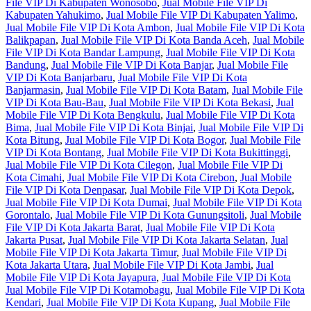
File VIP Di Kabupaten Wonosobo
,
Jual Mobile File VIP Di
Kabupaten Yahukimo
,
Jual Mobile File VIP Di Kabupaten Yalimo
,
Jual Mobile File VIP Di Kota Ambon
,
Jual Mobile File VIP Di Kota
Balikpapan
,
Jual Mobile File VIP Di Kota Banda Aceh
,
Jual Mobile
File VIP Di Kota Bandar Lampung
,
Jual Mobile File VIP Di Kota
Bandung
,
Jual Mobile File VIP Di Kota Banjar
,
Jual Mobile File
VIP Di Kota Banjarbaru
,
Jual Mobile File VIP Di Kota
Banjarmasin
,
Jual Mobile File VIP Di Kota Batam
,
Jual Mobile File
VIP Di Kota Bau-Bau
,
Jual Mobile File VIP Di Kota Bekasi
,
Jual
Mobile File VIP Di Kota Bengkulu
,
Jual Mobile File VIP Di Kota
Bima
,
Jual Mobile File VIP Di Kota Binjai
,
Jual Mobile File VIP Di
Kota Bitung
,
Jual Mobile File VIP Di Kota Bogor
,
Jual Mobile File
VIP Di Kota Bontang
,
Jual Mobile File VIP Di Kota Bukittinggi
,
Jual Mobile File VIP Di Kota Cilegon
,
Jual Mobile File VIP Di
Kota Cimahi
,
Jual Mobile File VIP Di Kota Cirebon
,
Jual Mobile
File VIP Di Kota Denpasar
,
Jual Mobile File VIP Di Kota Depok
,
Jual Mobile File VIP Di Kota Dumai
,
Jual Mobile File VIP Di Kota
Gorontalo
,
Jual Mobile File VIP Di Kota Gunungsitoli
,
Jual Mobile
File VIP Di Kota Jakarta Barat
,
Jual Mobile File VIP Di Kota
Jakarta Pusat
,
Jual Mobile File VIP Di Kota Jakarta Selatan
,
Jual
Mobile File VIP Di Kota Jakarta Timur
,
Jual Mobile File VIP Di
Kota Jakarta Utara
,
Jual Mobile File VIP Di Kota Jambi
,
Jual
Mobile File VIP Di Kota Jayapura
,
Jual Mobile File VIP Di Kota
Jual Mobile File VIP Di Kotamobagu
,
Jual Mobile File VIP Di Kota
Kendari
,
Jual Mobile File VIP Di Kota Kupang
,
Jual Mobile File