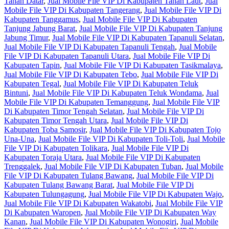
Tanah Datar
,
Jual Mobile File VIP Di Kabupaten Tanah Laut
,
Jual
Mobile File VIP Di Kabupaten Tangerang
,
Jual Mobile File VIP Di
Kabupaten Tanggamus
,
Jual Mobile File VIP Di Kabupaten
Tanjung Jabung Barat
,
Jual Mobile File VIP Di Kabupaten Tanjung
Jabung Timur
,
Jual Mobile File VIP Di Kabupaten Tapanuli Selatan
,
Jual Mobile File VIP Di Kabupaten Tapanuli Tengah
,
Jual Mobile
File VIP Di Kabupaten Tapanuli Utara
,
Jual Mobile File VIP Di
Kabupaten Tapin
,
Jual Mobile File VIP Di Kabupaten Tasikmalaya
,
Jual Mobile File VIP Di Kabupaten Tebo
,
Jual Mobile File VIP Di
Kabupaten Tegal
,
Jual Mobile File VIP Di Kabupaten Teluk
Bintuni
,
Jual Mobile File VIP Di Kabupaten Teluk Wondama
,
Jual
Mobile File VIP Di Kabupaten Temanggung
,
Jual Mobile File VIP
Di Kabupaten Timor Tengah Selatan
,
Jual Mobile File VIP Di
Kabupaten Timor Tengah Utara
,
Jual Mobile File VIP Di
Kabupaten Toba Samosir
,
Jual Mobile File VIP Di Kabupaten Tojo
Una-Una
,
Jual Mobile File VIP Di Kabupaten Toli-Toli
,
Jual Mobile
File VIP Di Kabupaten Tolikara
,
Jual Mobile File VIP Di
Kabupaten Toraja Utara
,
Jual Mobile File VIP Di Kabupaten
Trenggalek
,
Jual Mobile File VIP Di Kabupaten Tuban
,
Jual Mobile
File VIP Di Kabupaten Tulang Bawang
,
Jual Mobile File VIP Di
Kabupaten Tulang Bawang Barat
,
Jual Mobile File VIP Di
Kabupaten Tulungagung
,
Jual Mobile File VIP Di Kabupaten Wajo
,
Jual Mobile File VIP Di Kabupaten Wakatobi
,
Jual Mobile File VIP
Di Kabupaten Waropen
,
Jual Mobile File VIP Di Kabupaten Way
Kanan
,
Jual Mobile File VIP Di Kabupaten Wonogiri
,
Jual Mobile