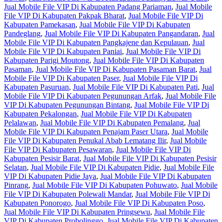
Jual Mobile File VIP Di Kabupaten Padang Pariaman
,
Jual Mobile
File VIP Di Kabupaten Pakpak Bharat
,
Jual Mobile File VIP Di
Kabupaten Pamekasan
,
Jual Mobile File VIP Di Kabupaten
Pandeglang
,
Jual Mobile File VIP Di Kabupaten Pangandaran
,
Jual
Mobile File VIP Di Kabupaten Pangkajene dan Kepulauan
,
Jual
Mobile File VIP Di Kabupaten Paniai
,
Jual Mobile File VIP Di
Kabupaten Parigi Moutong
,
Jual Mobile File VIP Di Kabupaten
Pasaman
,
Jual Mobile File VIP Di Kabupaten Pasaman Barat
,
Jual
Mobile File VIP Di Kabupaten Paser
,
Jual Mobile File VIP Di
Kabupaten Pasuruan
,
Jual Mobile File VIP Di Kabupaten Pati
,
Jual
Mobile File VIP Di Kabupaten Pegunungan Arfak
,
Jual Mobile File
VIP Di Kabupaten Pegunungan Bintang
,
Jual Mobile File VIP Di
Kabupaten Pekalongan
,
Jual Mobile File VIP Di Kabupaten
Pelalawan
,
Jual Mobile File VIP Di Kabupaten Pemalang
,
Jual
Mobile File VIP Di Kabupaten Penajam Paser Utara
,
Jual Mobile
File VIP Di Kabupaten Penukal Abab Lematang Ilir
,
Jual Mobile
File VIP Di Kabupaten Pesawaran
,
Jual Mobile File VIP Di
Kabupaten Pesisir Barat
,
Jual Mobile File VIP Di Kabupaten Pesisir
Selatan
,
Jual Mobile File VIP Di Kabupaten Pidie
,
Jual Mobile File
VIP Di Kabupaten Pidie Jaya
,
Jual Mobile File VIP Di Kabupaten
Pinrang
,
Jual Mobile File VIP Di Kabupaten Pohuwato
,
Jual Mobile
File VIP Di Kabupaten Polewali Mandar
,
Jual Mobile File VIP Di
Kabupaten Ponorogo
,
Jual Mobile File VIP Di Kabupaten Poso
,
Jual Mobile File VIP Di Kabupaten Pringsewu
,
Jual Mobile File
VIP Di Kabupaten Probolinggo
,
Jual Mobile File VIP Di Kabupaten