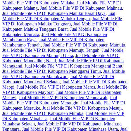
Mobile File VIP Di Kabupaten Malaka
,
Jual Mobile File VIP Di
Kabupaten Malang
,
Jual Mobile File VIP Di Kabupaten Malinau
,
Jual Mobile File VIP Di Kabupaten Maluku Barat Daya
,
Jual
Mobile File VIP Di Kabupaten Maluku Tengah
,
Jual Mobile File
VIP Di Kabupaten Maluku Tenggara
,
Jual Mobile File VIP Di
Kabupaten Maluku Tenggara Barat
,
Jual Mobile File VIP Di
Kabupaten Mamasa
,
Jual Mobile File VIP Di Kabupaten
Mamberamo Raya
,
Jual Mobile File VIP Di Kabupaten
Mamberamo Tengah
,
Jual Mobile File VIP Di Kabupaten Mamuju
,
Jual Mobile File VIP Di Kabupaten Mamuju Tengah
,
Jual Mobile
File VIP Di Kabupaten Mamuju Utara
,
Jual Mobile File VIP Di
Kabupaten Mandailing Natal
,
Jual Mobile File VIP Di Kabupaten
Manggarai
,
Jual Mobile File VIP Di Kabupaten Manggarai Barat
,
Jual Mobile File VIP Di Kabupaten Manggarai Timur
,
Jual Mobile
File VIP Di Kabupaten Manokwari
,
Jual Mobile File VIP Di
Kabupaten Manokwari Selatan
,
Jual Mobile File VIP Di Kabupaten
Mappi
,
Jual Mobile File VIP Di Kabupaten Maros
,
Jual Mobile File
VIP Di Kabupaten Maybrat
,
Jual Mobile File VIP Di Kabupaten
Melawi
,
Jual Mobile File VIP Di Kabupaten Mempawah
,
Jual
Mobile File VIP Di Kabupaten Merangin
,
Jual Mobile File VIP Di
Kabupaten Merauke
,
Jual Mobile File VIP Di Kabupaten Mesuji
,
Jual Mobile File VIP Di Kabupaten Mimika
,
Jual Mobile File VIP
Di Kabupaten Minahasa
,
Jual Mobile File VIP Di Kabupaten
Minahasa Selatan
,
Jual Mobile File VIP Di Kabupaten Minahasa
Tenggara
,
Jual Mobile File VIP Di Kabupaten Minahasa Utara
,
Jual