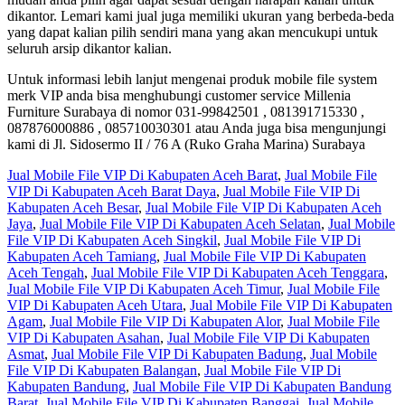
dikantor. Lemari kami jual juga memiliki ukuran yang berbeda-beda
yang dapat kalian pilih sendiri mana yang akan mencukupi untuk
seluruh arsip dikantor kalian.
Untuk informasi lebih lanjut mengenai produk mobile file system
merk VIP anda bisa menghubungi customer service Millenia
Furniture Surabaya di nomor 031-99842501 , 081391715330 ,
087876000886 , 085710030301 atau Anda juga bisa mengunjungi
kami di Jl. Sidosermo II / 76 A (Ruko Graha Marina) Surabaya
Jual Mobile File VIP Di Kabupaten Aceh Barat
,
Jual Mobile File
VIP Di Kabupaten Aceh Barat Daya
,
Jual Mobile File VIP Di
Kabupaten Aceh Besar
,
Jual Mobile File VIP Di Kabupaten Aceh
Jaya
,
Jual Mobile File VIP Di Kabupaten Aceh Selatan
,
Jual Mobile
File VIP Di Kabupaten Aceh Singkil
,
Jual Mobile File VIP Di
Kabupaten Aceh Tamiang
,
Jual Mobile File VIP Di Kabupaten
Aceh Tengah
,
Jual Mobile File VIP Di Kabupaten Aceh Tenggara
,
Jual Mobile File VIP Di Kabupaten Aceh Timur
,
Jual Mobile File
VIP Di Kabupaten Aceh Utara
,
Jual Mobile File VIP Di Kabupaten
Agam
,
Jual Mobile File VIP Di Kabupaten Alor
,
Jual Mobile File
VIP Di Kabupaten Asahan
,
Jual Mobile File VIP Di Kabupaten
Asmat
,
Jual Mobile File VIP Di Kabupaten Badung
,
Jual Mobile
File VIP Di Kabupaten Balangan
,
Jual Mobile File VIP Di
Kabupaten Bandung
,
Jual Mobile File VIP Di Kabupaten Bandung
Barat
,
Jual Mobile File VIP Di Kabupaten Banggai
,
Jual Mobile