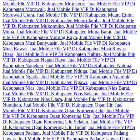
Mobile File VIP Di Kabupaten Mojokerto
,
Jual Mobile File VIP Di
Kabupaten Morowali
,
Jual Mobile File VIP Di Kabupaten
Morowali Utara
,
Jual Mobile File VIP Di Kabupaten Muara Enim
,
Jual Mobile File VIP Di Kabupaten Muaro Jambi
,
Jual Mobile File
VIP Di Kabupaten Mukomuko
,
Jual Mobile File VIP Di Kabupaten
Muna
,
Jual Mobile File VIP Di Kabupaten Muna Barat
,
Jual Mobile
File VIP Di Kabupaten Murung Raya
,
Jual Mobile File VIP Di
Kabupaten Musi Banyuasin
,
Jual Mobile File VIP Di Kabupaten
Musi Rawas
,
Jual Mobile File VIP Di Kabupaten Musi Rawas
Utara
,
Jual Mobile File VIP Di Kabupaten Nabire
,
Jual Mobile File
VIP Di Kabupaten Nagan Raya
,
Jual Mobile File VIP Di
Kabupaten Nagekeo
,
Jual Mobile File VIP Di Kabupaten Natuna
,
Jual Mobile File VIP Di Kabupaten Nduga
,
Jual Mobile File VIP Di
Kabupaten Ngada
,
Jual Mobile File VIP Di Kabupaten Nganjuk
,
Jual Mobile File VIP Di Kabupaten Ngawi
,
Jual Mobile File VIP Di
Kabupaten Nias
,
Jual Mobile File VIP Di Kabupaten Nias Barat
,
Jual Mobile File VIP Di Kabupaten Nias Selatan
,
Jual Mobile File
VIP Di Kabupaten Nias Utara
,
Jual Mobile File VIP Di Kabupaten
Nunukan
,
Jual Mobile File VIP Di Kabupaten Ogan Ilir
,
Jual
Mobile File VIP Di Kabupaten Ogan Komering Ilir
,
Jual Mobile
File VIP Di Kabupaten Ogan Komering Ulu
,
Jual Mobile File VIP
Di Kabupaten Ogan Komering Ulu Selatan
,
Jual Mobile File VIP
Di Kabupaten Ogan Komering Ulu Timur
,
Jual Mobile File VIP Di
Kabupaten Pacitan
,
Jual Mobile File VIP Di Kabupaten Padang
Lawas
,
Jual Mobile File VIP Di Kabupaten Padang Lawas Utara
,