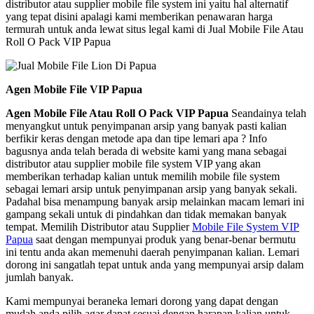
distributor atau supplier mobile file system ini yaitu hal alternatif
yang tepat disini apalagi kami memberikan penawaran harga
termurah untuk anda lewat situs legal kami di Jual Mobile File Atau
Roll O Pack VIP Papua
Agen Mobile File VIP Papua
Agen Mobile File Atau Roll O Pack VIP Papua
Seandainya telah
menyangkut untuk penyimpanan arsip yang banyak pasti kalian
berfikir keras dengan metode apa dan tipe lemari apa ? Info
bagusnya anda telah berada di website kami yang mana sebagai
distributor atau supplier mobile file system VIP yang akan
memberikan terhadap kalian untuk memilih mobile file system
sebagai lemari arsip untuk penyimpanan arsip yang banyak sekali.
Padahal bisa menampung banyak arsip melainkan macam lemari ini
gampang sekali untuk di pindahkan dan tidak memakan banyak
tempat. Memilih Distributor atau Supplier
Mobile File System VIP
Papua
saat dengan mempunyai produk yang benar-benar bermutu
ini tentu anda akan memenuhi daerah penyimpanan kalian. Lemari
dorong ini sangatlah tepat untuk anda yang mempunyai arsip dalam
jumlah banyak.
Kami mempunyai beraneka lemari dorong yang dapat dengan
mudah anda pilih agar dapat sesuai dengan harapan kalian untuk