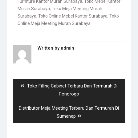
Furniture Kantor Murah Surabaya
,
Toko Mebel Kantor
Murah Surabaya
,
Toko Meja Meeting Murah
Surabaya
,
Toko Online Mebel Kantor Surabaya
,
Toko
Online Meja Meeting Murah Surabaya
Written by
admin
Post
navigation
Previous
Toko Filling Cabinet Terbaru Dan Termurah Di
post:
Ponorogo
Next
Distributor Meja Meeting Terbaru Dan Termurah Di
post:
Sumenep