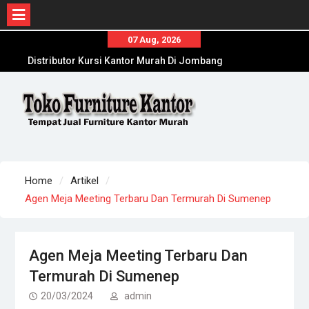
Skip
07 Aug, 2026
Distributor Kursi Kantor Murah Di Jombang
to
Toko Meja Kantor Di Sumenep Offline Terpercaya
content
Toko Meja Kantor Di Sampang Offline Terpercaya
Home
Artikel
Agen Meja Meeting Terbaru Dan Termurah Di Sumenep
Agen Meja Meeting Terbaru Dan
Termurah Di Sumenep
20/03/2024
admin