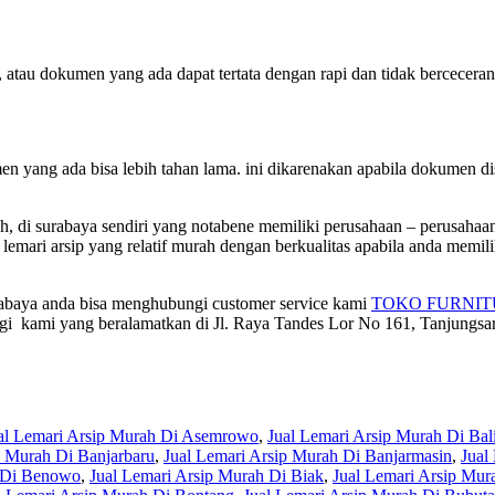
, atau dokumen yang ada dapat tertata dengan rapi dan tidak bercecera
kumen yang ada bisa lebih tahan lama. ini dikarenakan apabila dokume
h, di surabaya sendiri yang notabene memiliki perusahaan – perusahaa
lemari arsip yang relatif murah dengan berkualitas apabila anda memil
rabaya anda bisa menghubungi customer service kami
TOKO FURNI
i kami yang beralamatkan di Jl. Raya Tandes Lor No 161, Tanjungsa
al Lemari Arsip Murah Di Asemrowo
,
Jual Lemari Arsip Murah Di Bal
p Murah Di Banjarbaru
,
Jual Lemari Arsip Murah Di Banjarmasin
,
Jual
h Di Benowo
,
Jual Lemari Arsip Murah Di Biak
,
Jual Lemari Arsip Mur