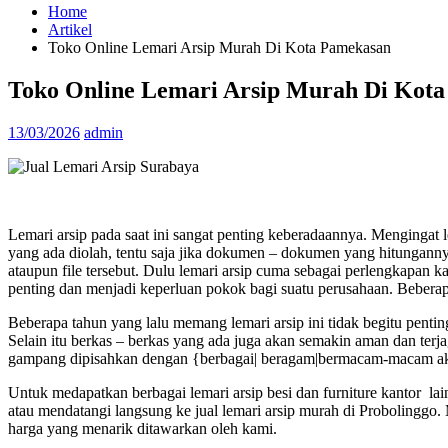
Home
Artikel
Toko Online Lemari Arsip Murah Di Kota Pamekasan
Toko Online Lemari Arsip Murah Di Kot
13/03/2026
admin
Lemari arsip pada saat ini sangat penting keberadaannya. Mengingat le
yang ada diolah, tentu saja jika dokumen – dokumen yang hitungannya
ataupun file tersebut. Dulu lemari arsip cuma sebagai perlengkapan k
penting dan menjadi keperluan pokok bagi suatu perusahaan. Beber
Beberapa tahun yang lalu memang lemari arsip ini tidak begitu pentin
Selain itu berkas – berkas yang ada juga akan semakin aman dan terja
gampang dipisahkan dengan {berbagai| beragam|bermacam-macam aktiv
Untuk medapatkan berbagai lemari arsip besi dan furniture kantor l
atau mendatangi langsung ke jual lemari arsip murah di Probolinggo
harga yang menarik ditawarkan oleh kami.