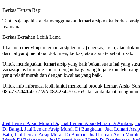
Berkas Tertata Rapi
Tentu saja apabila anda menggunakan lemari arsip maka berkas, arsip
nyaman.
Berkas Bertahan Lebih Lama
Jika anda menyimpan lemari arsip tentu saja berkas, arsip, atau do
dari hal yang membuat dokumen, berkas, atau arsip tersebut rusak.
Untuk mendapatkan lemari arsip yang baik bukan suatu hal yang susa
variasi-jenis furniture kantor dengan harga yang terjangkau. Memang 
yang relatif murah dan dengan kwalitas yang baik.
Untuk info informasi lebih lanjut mengenai produk Lemari Arsip Su
085-732-040-425 / WA 082-234-705-563 atau anda dapat mengunjung
Jual Lemari Arsip Murah Di
,
Jual Lemari Arsip Murah Di Ambon
,
Ju
Di Bangil
,
Jual Lemari Arsip Murah Di Bangkalan
,
Jual Lemari Arsi
Batu
,
Jual Lemari Arsip Murah Di Baubau
,
Jual Lemari Arsip Mura