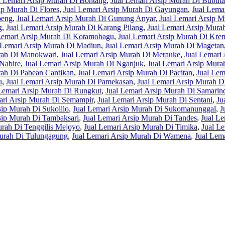
l Lemari Arsip Murah Di Bontang
,
Jual Lemari Arsip Murah Di Bubut
ip Murah Di Flores
,
Jual Lemari Arsip Murah Di Gayungan
,
Jual Lema
beng
,
Jual Lemari Arsip Murah Di Gunung Anyar
,
Jual Lemari Arsip 
g
,
Jual Lemari Arsip Murah Di Karang Pilang
,
Jual Lemari Arsip Murah
Lemari Arsip Murah Di Kotamobagu
,
Jual Lemari Arsip Murah Di Kr
 Lemari Arsip Murah Di Madiun
,
Jual Lemari Arsip Murah Di Magetan
rah Di Manokwari
,
Jual Lemari Arsip Murah Di Merauke
,
Jual Lemari
 Nabire
,
Jual Lemari Arsip Murah Di Nganjuk
,
Jual Lemari Arsip Mur
rah Di Pabean Cantikan
,
Jual Lemari Arsip Murah Di Pacitan
,
Jual Lem
u
,
Jual Lemari Arsip Murah Di Pamekasan
,
Jual Lemari Arsip Murah D
Lemari Arsip Murah Di Rungkut
,
Jual Lemari Arsip Murah Di Samarin
ari Arsip Murah Di Semampir
,
Jual Lemari Arsip Murah Di Sentani
,
Ju
sip Murah Di Sukolilo
,
Jual Lemari Arsip Murah Di Sukomanunggal
,
J
sip Murah Di Tambaksari
,
Jual Lemari Arsip Murah Di Tandes
,
Jual Le
urah Di Tenggilis Mejoyo
,
Jual Lemari Arsip Murah Di Timika
,
Jual L
Murah Di Tulungagung
,
Jual Lemari Arsip Murah Di Wamena
,
Jual Lem