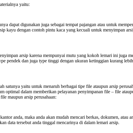
erialnya yaitu:
tunya dapat digunakan juga sebagai tempat pajangan atau untuk memper
 arsip kayu dengan contoh pintu kaca yang kecuali untuk menyimpan ar
 menyimpan arsip karena mempunyai mutu yang kokoh lemari ini juga 
pe pendek dan juga type tinggi dengan ukuran ketinggian kurang lebih 2 
h satunya yaitu untuk menaruh berbagai tipe file ataupun arsip perusa
lum optimal dalam memberikan pelayanan penyimpanan file – file ataup
file maupun arsip perusahaan:
kantor anda, maka anda akan mudah mencari berkas, dokumen, atau ars
an data tersebut anda tinggal mencarinya di dalam lemari arsip.