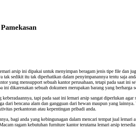
a Pamekasan
mari arsip ini dipakai untuk menyimpan beragam jenis tipe file dan juga
 tak sedikit itu tak diperhatikan dalam penyimpanannya tentu saja an
antor yang mensupport sebuah kantor perusahaan, tetapi pada saat ini 
apa ini dikarenakan sebuah dokumen merupakan barang yang berharga
g keberadaannya, tapi pada saat ini lemari arsip sangat diperlukan agar
ga dari bencana alam dan gangguan dari hewan maupun yang lainnya. Ten
itas perkantoran atau kepentingan pribadi anda.
ainnya, bagi anda yang kebingunagan dalam mencari tempat jual lemari
. Macam ragam kebutuhan furniture kantor terutama lemari arsip terse