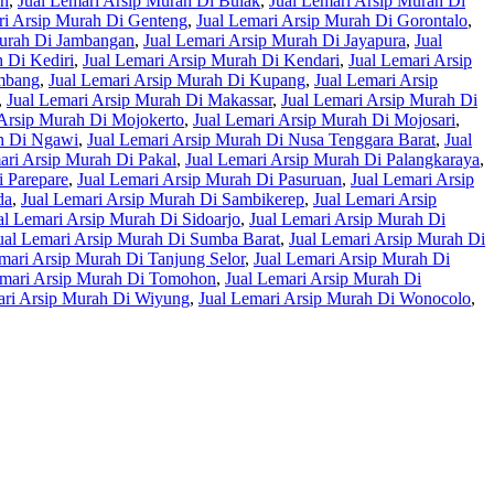
an
,
Jual Lemari Arsip Murah Di Bulak
,
Jual Lemari Arsip Murah Di
ri Arsip Murah Di Genteng
,
Jual Lemari Arsip Murah Di Gorontalo
,
Murah Di Jambangan
,
Jual Lemari Arsip Murah Di Jayapura
,
Jual
 Di Kediri
,
Jual Lemari Arsip Murah Di Kendari
,
Jual Lemari Arsip
embang
,
Jual Lemari Arsip Murah Di Kupang
,
Jual Lemari Arsip
,
Jual Lemari Arsip Murah Di Makassar
,
Jual Lemari Arsip Murah Di
 Arsip Murah Di Mojokerto
,
Jual Lemari Arsip Murah Di Mojosari
,
ah Di Ngawi
,
Jual Lemari Arsip Murah Di Nusa Tenggara Barat
,
Jual
ari Arsip Murah Di Pakal
,
Jual Lemari Arsip Murah Di Palangkaraya
,
i Parepare
,
Jual Lemari Arsip Murah Di Pasuruan
,
Jual Lemari Arsip
da
,
Jual Lemari Arsip Murah Di Sambikerep
,
Jual Lemari Arsip
al Lemari Arsip Murah Di Sidoarjo
,
Jual Lemari Arsip Murah Di
ual Lemari Arsip Murah Di Sumba Barat
,
Jual Lemari Arsip Murah Di
mari Arsip Murah Di Tanjung Selor
,
Jual Lemari Arsip Murah Di
emari Arsip Murah Di Tomohon
,
Jual Lemari Arsip Murah Di
ari Arsip Murah Di Wiyung
,
Jual Lemari Arsip Murah Di Wonocolo
,