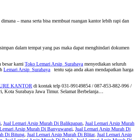
n dimana – mana serta bisa membuat ruangan kantor lebih rapi dan
n disimpan dalam tempat yang pas maka dapat menghindari dokumen
n besar kami
Toko Lemari Arsip Surabaya
menyediakan seluruh
ih
Lemari Arsip Surabaya
tentu saja anda akan mendapatkan harga
TURE KANTOR
di kontak telp 031-99149854 / 087-853-882-996 /
ri, Kota Surabaya Jawa Timur. Selamat Berbelanja…
i
,
Jual Lemari Arsip Murah Di Balikpapan
,
Jual Lemari Arsip Murah
 Lemari Arsip Murah Di Banyuwangi
,
Jual Lemari Arsip Murah Di
ah Di Bitung
,
Jual Lemari Arsip Murah Di Blitar
,
Jual Lemari Arsip