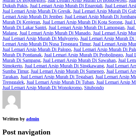
Murah Di Bojonegoro
,
Jual Lemari Arsip Murah Di Bondowoso
,
Jua
Dukuh Pakis
,
Jual Lemari Arsip Murah Di Enarotali
,
Jual Lemari Ars
Jual Lemari Arsip Murah Di Gresik
,
Jual Lemari Arsip Murah Di Gu
Lemari Arsip Murah Di Jember
,
Jual Lemari Arsip Murah Di Jomban
Murah Di Kenjeran
,
Jual Lemari Arsip Murah Di Kota Sorong
,
Jual 
Murah Di Lakar Santri
,
Jual Lemari Arsip Murah Di Lamongan
,
Jual
Malang
,
Jual Lemari Arsip Murah Di Manado
,
Jual Lemari Arsip Mu
Jual Lemari Arsip Murah Di Mulyorejo
,
Jual Lemari Arsip Murah Di
Lemari Arsip Murah Di Nusa Tenggara Timur
,
Jual Lemari Arsip Mu
Jual Lemari Arsip Murah Di Palopo
,
Jual Lemari Arsip Murah Di Pal
Murah Di Pontianak
,
Jual Lemari Arsip Murah Di Probolinggo
,
Jual 
Murah Di Sampang
,
Jual Lemari Arsip Murah Di Sawahan
,
Jual Lem
Simokerto
,
Jual Lemari Arsip Murah Di Singkawang
,
Jual Lemari Ar
Sumba Timur
,
Jual Lemari Arsip Murah Di Sumenep
,
Jual Lemari Ar
Tarakan
,
Jual Lemari Arsip Murah Di Tegalsari
,
Jual Lemari Arsip M
Trenggalek
,
Jual Lemari Arsip Murah Di Tuban
,
Jual Lemari Arsip 
Jual Lemari Arsip Murah Di Wonokromo
,
Situbondo
Written by
admin
Post navigation