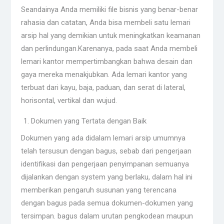
Seandainya Anda memiliki file bisnis yang benar-benar
rahasia dan catatan, Anda bisa membeli satu lemari
arsip hal yang demikian untuk meningkatkan keamanan
dan perlindungan.Karenanya, pada saat Anda membeli
lemari kantor mempertimbangkan bahwa desain dan
gaya mereka menakjubkan. Ada lemari kantor yang
terbuat dari kayu, baja, paduan, dan serat di lateral,
horisontal, vertikal dan wujud.
Dokumen yang Tertata dengan Baik
Dokumen yang ada didalam lemari arsip umumnya
telah tersusun dengan bagus, sebab dari pengerjaan
identifikasi dan pengerjaan penyimpanan semuanya
dijalankan dengan system yang berlaku, dalam hal ini
memberikan pengaruh susunan yang terencana
dengan bagus pada semua dokumen-dokumen yang
tersimpan. bagus dalam urutan pengkodean maupun