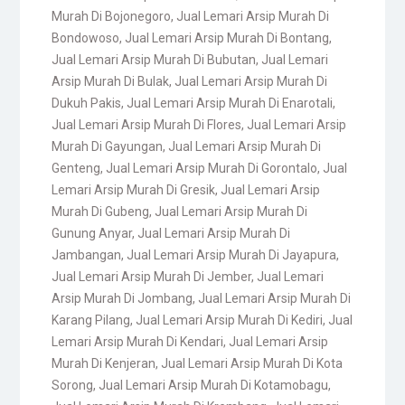
Murah Di Bojonegoro
,
Jual Lemari Arsip Murah Di
Bondowoso
,
Jual Lemari Arsip Murah Di Bontang
,
Jual Lemari Arsip Murah Di Bubutan
,
Jual Lemari
Arsip Murah Di Bulak
,
Jual Lemari Arsip Murah Di
Dukuh Pakis
,
Jual Lemari Arsip Murah Di Enarotali
,
Jual Lemari Arsip Murah Di Flores
,
Jual Lemari Arsip
Murah Di Gayungan
,
Jual Lemari Arsip Murah Di
Genteng
,
Jual Lemari Arsip Murah Di Gorontalo
,
Jual
Lemari Arsip Murah Di Gresik
,
Jual Lemari Arsip
Murah Di Gubeng
,
Jual Lemari Arsip Murah Di
Gunung Anyar
,
Jual Lemari Arsip Murah Di
Jambangan
,
Jual Lemari Arsip Murah Di Jayapura
,
Jual Lemari Arsip Murah Di Jember
,
Jual Lemari
Arsip Murah Di Jombang
,
Jual Lemari Arsip Murah Di
Karang Pilang
,
Jual Lemari Arsip Murah Di Kediri
,
Jual
Lemari Arsip Murah Di Kendari
,
Jual Lemari Arsip
Murah Di Kenjeran
,
Jual Lemari Arsip Murah Di Kota
Sorong
,
Jual Lemari Arsip Murah Di Kotamobagu
,