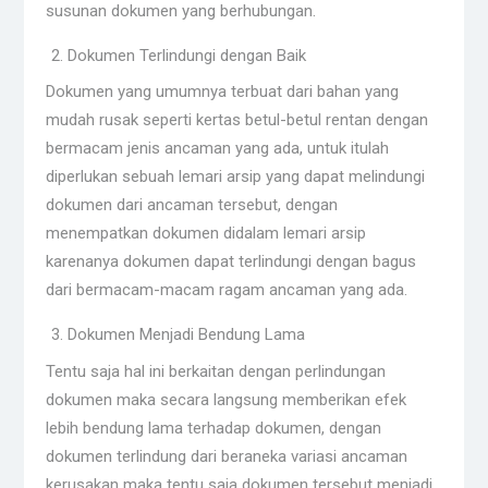
susunan dokumen yang berhubungan.
Dokumen Terlindungi dengan Baik
Dokumen yang umumnya terbuat dari bahan yang
mudah rusak seperti kertas betul-betul rentan dengan
bermacam jenis ancaman yang ada, untuk itulah
diperlukan sebuah lemari arsip yang dapat melindungi
dokumen dari ancaman tersebut, dengan
menempatkan dokumen didalam lemari arsip
karenanya dokumen dapat terlindungi dengan bagus
dari bermacam-macam ragam ancaman yang ada.
Dokumen Menjadi Bendung Lama
Tentu saja hal ini berkaitan dengan perlindungan
dokumen maka secara langsung memberikan efek
lebih bendung lama terhadap dokumen, dengan
dokumen terlindung dari beraneka variasi ancaman
kerusakan maka tentu saja dokumen tersebut menjadi