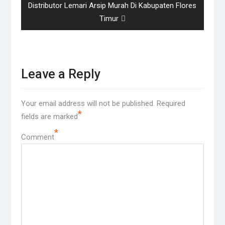
Next
Distributor Lemari Arsip Murah Di Kabupaten Flores
post:
Timur
Leave a Reply
Your email address will not be published.
Required
*
fields are marked
*
Comment