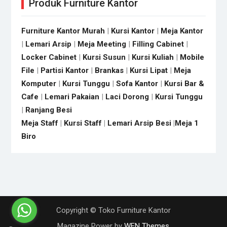
Produk Furniture Kantor
Furniture Kantor Murah
|
Kursi Kantor
|
Meja Kantor
|
Lemari Arsip
|
Meja Meeting
|
Filling Cabinet
|
Locker Cabinet
|
Kursi Susun
|
Kursi Kuliah
|
Mobile
File
|
Partisi Kantor
|
Brankas
|
Kursi Lipat
|
Meja
Komputer
|
Kursi Tunggu
|
Sofa Kantor
|
Kursi Bar &
Cafe
|
Lemari Pakaian
|
Laci Dorong
|
Kursi Tunggu
|
Ranjang Besi
Meja Staff
|
Kursi Staff
|
Lemari Arsip Besi
|
Meja 1
Biro
Copyright © Toko Furniture Kantor
Magazine Power by
WEN Themes