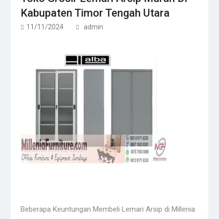
Kabupaten Timor Tengah Utara
11/11/2024
admin
Beberapa Keuntungan Membeli Lemari Arsip di Millenia