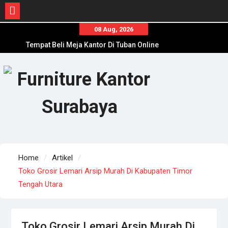
Skip
08 Aug, 2026
to
Tempat Beli Meja Kantor Di Tuban Online
content
Terpercaya
Agen Meja Kantor Di Lumajang Online
Terpercaya
Toko Meja Kantor Di Sampang Offline Terpercaya
Home
Artikel
Toko Grosir Lemari Arsip Murah Di Kabupaten Timor
Tengah Utara
Toko Grosir Lemari Arsip Murah Di