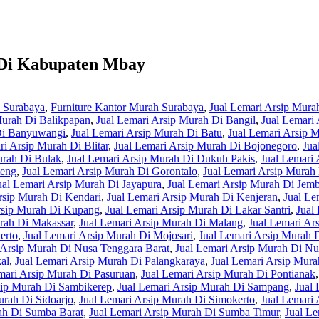
 Di Kabupaten Mbay
h Surabaya
,
Furniture Kantor Murah Surabaya
,
Jual Lemari Arsip Mura
Murah Di Balikpapan
,
Jual Lemari Arsip Murah Di Bangil
,
Jual Lemari
Di Banyuwangi
,
Jual Lemari Arsip Murah Di Batu
,
Jual Lemari Arsip 
ri Arsip Murah Di Blitar
,
Jual Lemari Arsip Murah Di Bojonegoro
,
Jua
urah Di Bulak
,
Jual Lemari Arsip Murah Di Dukuh Pakis
,
Jual Lemari 
teng
,
Jual Lemari Arsip Murah Di Gorontalo
,
Jual Lemari Arsip Murah 
ual Lemari Arsip Murah Di Jayapura
,
Jual Lemari Arsip Murah Di Jemb
rsip Murah Di Kendari
,
Jual Lemari Arsip Murah Di Kenjeran
,
Jual Le
rsip Murah Di Kupang
,
Jual Lemari Arsip Murah Di Lakar Santri
,
Jual
rah Di Makassar
,
Jual Lemari Arsip Murah Di Malang
,
Jual Lemari A
erto
,
Jual Lemari Arsip Murah Di Mojosari
,
Jual Lemari Arsip Murah 
 Arsip Murah Di Nusa Tenggara Barat
,
Jual Lemari Arsip Murah Di Nu
al
,
Jual Lemari Arsip Murah Di Palangkaraya
,
Jual Lemari Arsip Mura
mari Arsip Murah Di Pasuruan
,
Jual Lemari Arsip Murah Di Pontianak
sip Murah Di Sambikerep
,
Jual Lemari Arsip Murah Di Sampang
,
Jual
urah Di Sidoarjo
,
Jual Lemari Arsip Murah Di Simokerto
,
Jual Lemari
ah Di Sumba Barat
,
Jual Lemari Arsip Murah Di Sumba Timur
,
Jual L