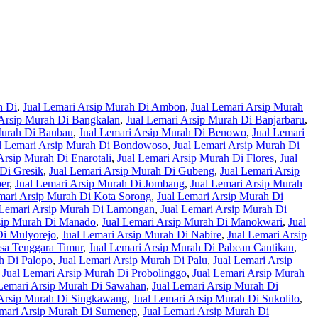
h Di
,
Jual Lemari Arsip Murah Di Ambon
,
Jual Lemari Arsip Murah
 Arsip Murah Di Bangkalan
,
Jual Lemari Arsip Murah Di Banjarbaru
,
Murah Di Baubau
,
Jual Lemari Arsip Murah Di Benowo
,
Jual Lemari
l Lemari Arsip Murah Di Bondowoso
,
Jual Lemari Arsip Murah Di
Arsip Murah Di Enarotali
,
Jual Lemari Arsip Murah Di Flores
,
Jual
Di Gresik
,
Jual Lemari Arsip Murah Di Gubeng
,
Jual Lemari Arsip
er
,
Jual Lemari Arsip Murah Di Jombang
,
Jual Lemari Arsip Murah
mari Arsip Murah Di Kota Sorong
,
Jual Lemari Arsip Murah Di
 Lemari Arsip Murah Di Lamongan
,
Jual Lemari Arsip Murah Di
rsip Murah Di Manado
,
Jual Lemari Arsip Murah Di Manokwari
,
Jual
Di Mulyorejo
,
Jual Lemari Arsip Murah Di Nabire
,
Jual Lemari Arsip
sa Tenggara Timur
,
Jual Lemari Arsip Murah Di Pabean Cantikan
,
h Di Palopo
,
Jual Lemari Arsip Murah Di Palu
,
Jual Lemari Arsip
,
Jual Lemari Arsip Murah Di Probolinggo
,
Jual Lemari Arsip Murah
 Lemari Arsip Murah Di Sawahan
,
Jual Lemari Arsip Murah Di
 Arsip Murah Di Singkawang
,
Jual Lemari Arsip Murah Di Sukolilo
,
emari Arsip Murah Di Sumenep
,
Jual Lemari Arsip Murah Di