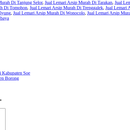
Murah Di Tanjung Selor
,
Jual Lemari Arsip Murah Di Tarakan
,
Jual Le
rah Di Tomohon
,
Jual Lemari Arsip Murah Di Trenggalek
,
Jual Lemari 
Wiyung
,
Jual Lemari Arsip Murah Di Wonocolo
,
Jual Lemari Arsip Mu
abaya
i Kabupaten Soe
ten Borong
*