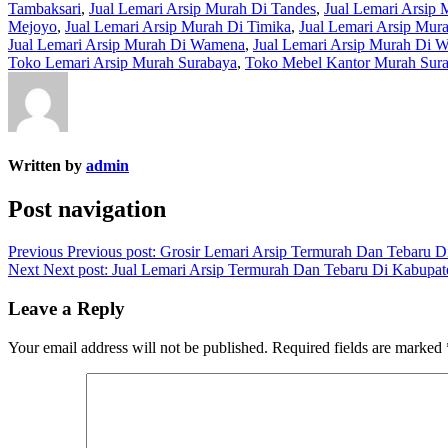
Tambaksari
,
Jual Lemari Arsip Murah Di Tandes
,
Jual Lemari Arsip 
Mejoyo
,
Jual Lemari Arsip Murah Di Timika
,
Jual Lemari Arsip Mu
Jual Lemari Arsip Murah Di Wamena
,
Jual Lemari Arsip Murah Di 
Toko Lemari Arsip Murah Surabaya
,
Toko Mebel Kantor Murah Sur
Written by
admin
Post navigation
Previous
Previous post:
Grosir Lemari Arsip Termurah Dan Tebaru D
Next
Next post:
Jual Lemari Arsip Termurah Dan Tebaru Di Kabupa
Leave a Reply
Your email address will not be published.
Required fields are marked