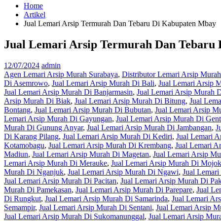
Home
Artikel
Jual Lemari Arsip Termurah Dan Tebaru Di Kabupaten Mbay
Jual Lemari Arsip Termurah Dan Tebaru
12/07/2024
admin
Agen Lemari Arsip Murah Surabaya
,
Distributor Lemari Arsip Mura
Di Asemrowo
,
Jual Lemari Arsip Murah Di Bali
,
Jual Lemari Arsip 
Jual Lemari Arsip Murah Di Banjarmasin
,
Jual Lemari Arsip Murah 
Arsip Murah Di Biak
,
Jual Lemari Arsip Murah Di Bitung
,
Jual Lema
Bontang
,
Jual Lemari Arsip Murah Di Bubutan
,
Jual Lemari Arsip M
Lemari Arsip Murah Di Gayungan
,
Jual Lemari Arsip Murah Di Gen
Murah Di Gunung Anyar
,
Jual Lemari Arsip Murah Di Jambangan
,
J
Di Karang Pilang
,
Jual Lemari Arsip Murah Di Kediri
,
Jual Lemari A
Kotamobagu
,
Jual Lemari Arsip Murah Di Krembang
,
Jual Lemari A
Madiun
,
Jual Lemari Arsip Murah Di Magetan
,
Jual Lemari Arsip Mu
Lemari Arsip Murah Di Merauke
,
Jual Lemari Arsip Murah Di Mojok
Murah Di Nganjuk
,
Jual Lemari Arsip Murah Di Ngawi
,
Jual Lemari
Jual Lemari Arsip Murah Di Pacitan
,
Jual Lemari Arsip Murah Di Pak
Murah Di Pamekasan
,
Jual Lemari Arsip Murah Di Parepare
,
Jual Le
Di Rungkut
,
Jual Lemari Arsip Murah Di Samarinda
,
Jual Lemari Ar
Semampir
,
Jual Lemari Arsip Murah Di Sentani
,
Jual Lemari Arsip M
Jual Lemari Arsip Murah Di Sukomanunggal
,
Jual Lemari Arsip Mur