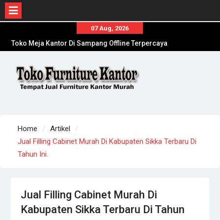
Skip
07 Aug, 2026
to
Toko Meja Kantor Di Sampang Offline Terpercaya
Distributor Kursi Kantor Murah Di Jombang
content
Agen Meja Kantor Di Lumajang Online
Terpercaya
Home
Artikel
Jual Filling Cabinet Murah Di Kabupaten Sikka Terbaru Di
Tahun Ini.
Jual Filling Cabinet Murah Di
Kabupaten Sikka Terbaru Di Tahun