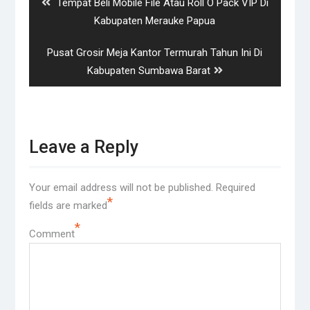
Previous
Tempat Beli Mobile File Atau Roll O Pack VIP Di
post:
Kabupaten Merauke Papua
Next
Pusat Grosir Meja Kantor Termurah Tahun Ini Di
post:
Kabupaten Sumbawa Barat
Leave a Reply
Your email address will not be published.
Required
*
fields are marked
*
Comment