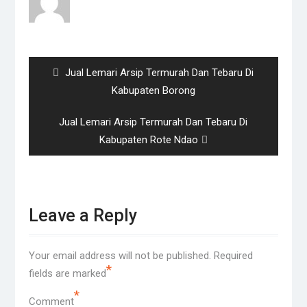
Post
navigation
Previous
Jual Lemari Arsip Termurah Dan Tebaru Di
post:
Kabupaten Borong
Next
Jual Lemari Arsip Termurah Dan Tebaru Di
post:
Kabupaten Rote Ndao
Leave a Reply
Your email address will not be published.
Required
*
fields are marked
*
Comment