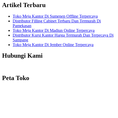
Artikel Terbaru
Toko Meja Kantor Di Sumenep Offline Terpercaya
Distributor Filling Cabinet Terbaru Dan Termurah Di
Pamekasan
Toko Meja Kantor Di Madiun Online Terpercaya
Distributor Kursi Kantor Harga Termurah Dan Terpecaya Di
Sampang
Toko Meja Kantor Di Jember Online Terpercaya
Hubungi Kami
Peta Toko