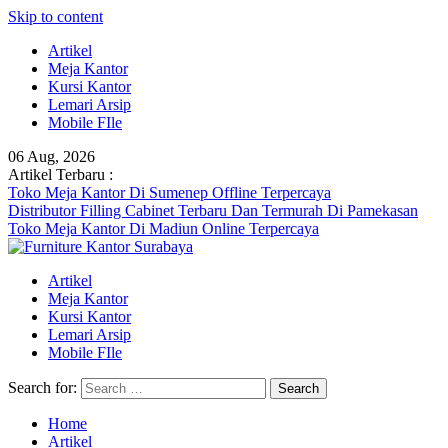
Skip to content
Artikel
Meja Kantor
Kursi Kantor
Lemari Arsip
Mobile FIle
06 Aug, 2026
Artikel Terbaru :
Toko Meja Kantor Di Sumenep Offline Terpercaya
Distributor Filling Cabinet Terbaru Dan Termurah Di Pamekasan
Toko Meja Kantor Di Madiun Online Terpercaya
Artikel
Meja Kantor
Kursi Kantor
Lemari Arsip
Mobile FIle
Search for:
Home
Artikel