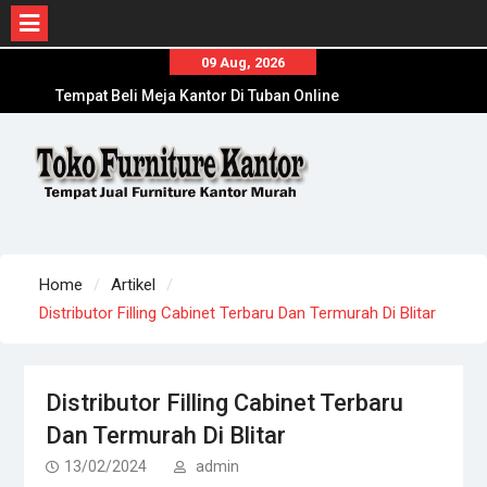
Tempat Beli Meja Kantor Di Tuban Online
Skip
09 Aug, 2026
Terpercaya
to
Agen Meja Kantor Di Lumajang Online
content
Terpercaya
Toko Meja Kantor Di Bojonegoro Online
Terpercaya
Home
Artikel
Distributor Filling Cabinet Terbaru Dan Termurah Di Blitar
Distributor Filling Cabinet Terbaru
Dan Termurah Di Blitar
13/02/2024
admin