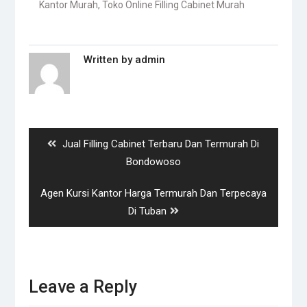
Kantor Murah
,
Toko Online Filling Cabinet Murah
Written by
admin
Post
navigation
Previous
Jual Filling Cabinet Terbaru Dan Termurah Di
post:
Bondowoso
Next
Agen Kursi Kantor Harga Termurah Dan Terpecaya
post:
Di Tuban
Leave a Reply