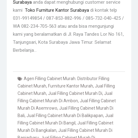
Surabaya
anda dapat menghubungi customer service
kami
Toko Furniture Kantor Surabaya
di kontak telp
031-99149854 / 087-853-882-996 / 085-732-040-425 /
WA 082-234-705-563 atau anda bisa mengunjungi
kami yang beralamatkan di Jl. Raya Tandes Lor No 161,
Tanjungsari, Kota Surabaya Jawa Timur. Selamat
Berbelanja…
Agen Filling Cabinet Murah. Distributor Filling
Cabinet Murah
,
Furniture Kantor Murah
,
Jual Filling
Cabinet Murah
,
Jual Filling Cabinet Murah Di
,
Jual
Filling Cabinet Murah Di Ambon
,
Jual Filling Cabinet
Murah Di Asemrowo
,
Jual Filling Cabinet Murah Di
Bali
,
Jual Filling Cabinet Murah Di Balikpapan
,
Jual
Filling Cabinet Murah Di Bangil
,
Jual Filling Cabinet
Murah Di Bangkalan
,
Jual Filling Cabinet Murah Di
Banjarbaru
,
Jual Filling Cabinet Murah Di