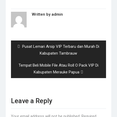
Written by
admin
Post
navigation
Previous
Pusat Lemari Arsip VIP Terbaru dan Murah Di
post:
Kabupaten Tambrauw
Next
Tempat Beli Mobile File Atau Roll O Pack VIP Di
post:
Kabupaten Merauke Papua
Leave a Reply
Your email address will not be published.
Required