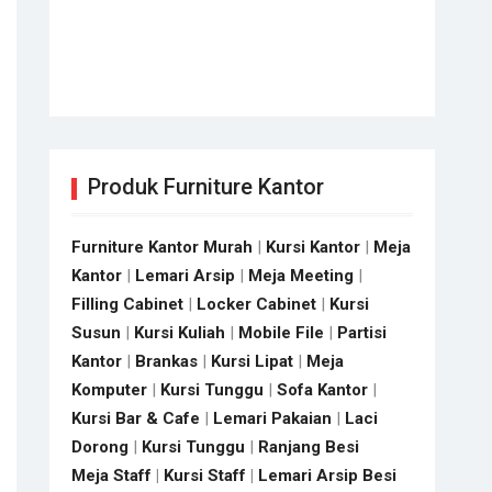
Produk Furniture Kantor
Furniture Kantor Murah
|
Kursi Kantor
|
Meja
Kantor
|
Lemari Arsip
|
Meja Meeting
|
Filling Cabinet
|
Locker Cabinet
|
Kursi
Susun
|
Kursi Kuliah
|
Mobile File
|
Partisi
Kantor
|
Brankas
|
Kursi Lipat
|
Meja
Komputer
|
Kursi Tunggu
|
Sofa Kantor
|
Kursi Bar & Cafe
|
Lemari Pakaian
|
Laci
Dorong
|
Kursi Tunggu
|
Ranjang Besi
Meja Staff
|
Kursi Staff
|
Lemari Arsip Besi