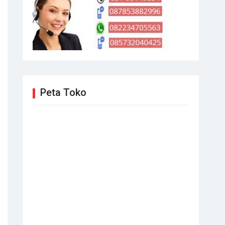
Peta Toko