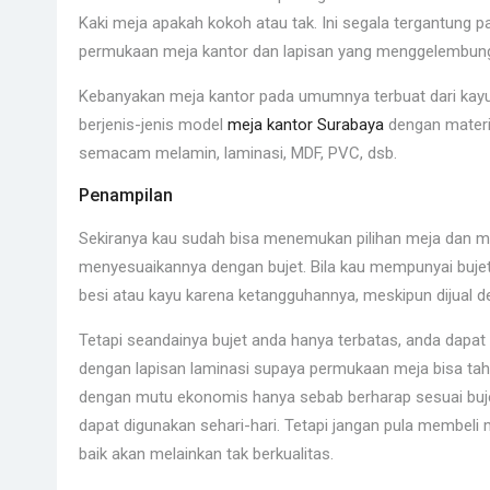
Kaki meja apakah kokoh atau tak. Ini segala tergantung 
permukaan meja kantor dan lapisan yang menggelembung
Kebanyakan meja kantor pada umumnya terbuat dari kayu. M
berjenis-jenis model
meja kantor Surabaya
dengan materia
semacam melamin, laminasi, MDF, PVC, dsb.
Penampilan
Sekiranya kau sudah bisa menemukan pilihan meja dan mod
menyesuaikannya dengan bujet. Bila kau mempunyai buje
besi atau kayu karena ketangguhannya, meskipun dijual 
Tetapi seandainya bujet anda hanya terbatas, anda dapat
dengan lapisan laminasi supaya permukaan meja bisa tah
dengan mutu ekonomis hanya sebab berharap sesuai bujet
dapat digunakan sehari-hari. Tetapi jangan pula membeli
baik akan melainkan tak berkualitas.