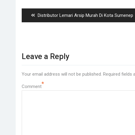
navigation
Previous
Distributor Lemari Arsip Murah Di Kota Sumenep
post:
Leave a Reply
Your email address will not be published.
Required fields
*
Comment