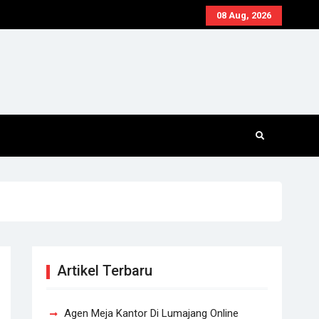
08 Aug, 2026
Artikel Terbaru
Agen Meja Kantor Di Lumajang Online