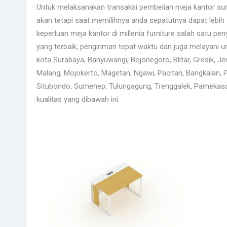
Untuk melaksanakan transaksi pembelian meja kantor sur
akan tetapi saat memilihnya anda sepatutnya dapat lebih t
keperluan meja kantor di millenia furniture salah satu p
yang terbaik, pengiriman tepat waktu dan juga melayani u
kota Surabaya, Banyuwangi, Bojonegoro, Blitar, Gresik, 
Malang, Mojokerto, Magetan, Ngawi, Pacitan, Bangkalan
Situbondo, Sumenep, Tulungagung, Trenggalek, Pamekasa
kualitas yang dibawah ini: