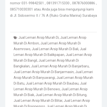
nomor 031-99842501 , 081391715330 , 087876000886 ,
085710030301 atau Anda juga bisa mengunjungi kami
di Jl. Sidosermo II / 76 A (Ruko Graha Marina) Surabaya
Jual Lemari Arsip Murah Di
,
Jual Lemari Arsip
Murah Di Ambon
,
Jual Lemari Arsip Murah Di
Asemrowo
,
Jual Lemari Arsip Murah Di Bali
,
Jual
Lemari Arsip Murah Di Balikpapan
,
Jual Lemari Arsip
Murah Di Bangil
,
Jual Lemari Arsip Murah Di
Bangkalan
,
Jual Lemari Arsip Murah Di Banjarbaru
,
Jual Lemari Arsip Murah Di Banjarmasin
,
Jual Lemari
Arsip Murah Di Banyuwangi
,
Jual Lemari Arsip Murah
Di Batu
,
Jual Lemari Arsip Murah Di Baubau
,
Jual
Lemari Arsip Murah Di Benowo
,
Jual Lemari Arsip
Murah Di Biak
,
Jual Lemari Arsip Murah Di Bitung
,
Jual Lemari Arsip Murah Di Blitar
,
Jual Lemari Arsip
Murah Di Bojonegoro
,
Jual Lemari Arsip Murah Di