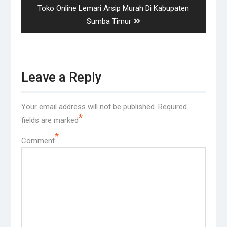
Next
Toko Online Lemari Arsip Murah Di Kabupaten
post:
Sumba Timur
Leave a Reply
Your email address will not be published.
Required
*
fields are marked
*
Comment