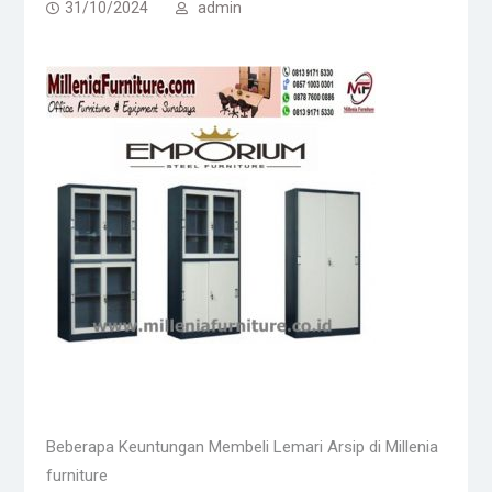
31/10/2024
admin
Beberapa Keuntungan Membeli Lemari Arsip di Millenia
furniture