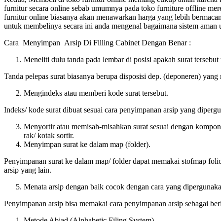
furnitur secara online sebab umumnya pada toko furniture offline m
furnitur online biasanya akan menawarkan harga yang lebih bermaca
untuk membelinya secara ini anda mengenal bagaimana sistem aman unt
Cara Menyimpan Arsip Di Filling Cabinet Dengan Benar :
Meneliti dulu tanda pada lembar di posisi apakah surat tersebut 
Tanda pelepas surat biasanya berupa disposisi dep. (deponeren) yan
Mengindeks atau memberi kode surat tersebut.
Indeks/ kode surat dibuat sesuai cara penyimpanan arsip yang dip
Menyortir atau memisah-misahkan surat sesuai dengan kompone
rak/ kotak sortir.
Menyimpan surat ke dalam map (folder).
Penyimpanan surat ke dalam map/ folder dapat memakai stofmap folio, 
arsip yang lain.
Menata arsip dengan baik cocok dengan cara yang dipergunaka
Penyimpanan arsip bisa memakai cara penyimpanan arsip sebagai beri
Metode Abjad (Alphabetic Filing System)