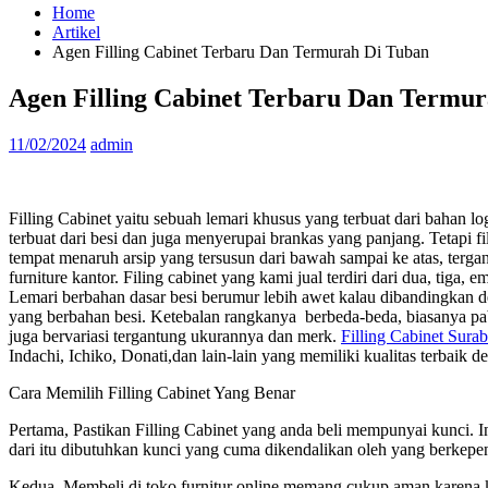
Home
Artikel
Agen Filling Cabinet Terbaru Dan Termurah Di Tuban
Agen Filling Cabinet Terbaru Dan Termu
11/02/2024
admin
Filling Cabinet yaitu sebuah lemari khusus yang terbuat dari bahan lo
terbuat dari besi dan juga menyerupai brankas yang panjang. Tetapi fill
tempat menaruh arsip yang tersusun dari bawah sampai ke atas, terga
furniture kantor. Filing cabinet yang kami jual terdiri dari dua, tig
Lemari berbahan dasar besi berumur lebih awet kalau dibandingkan de
yang berbahan besi. Ketebalan rangkanya berbeda-beda, biasanya pabr
juga bervariasi tergantung ukurannya dan merk.
Filling Cabinet Sura
Indachi, Ichiko, Donati,dan lain-lain yang memiliki kualitas terbaik 
Cara Memilih Filling Cabinet Yang Benar
Pertama, Pastikan Filling Cabinet yang anda beli mempunyai kunci. 
dari itu dibutuhkan kunci yang cuma dikendalikan oleh yang berkepe
Kedua, Membeli di toko furnitur online memang cukup aman karena k