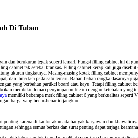
rah Di Tuban
gam dan berukuran tegak seperti lemari. Fungsi filling cabinet ini di gu
ing cabinet tak setebal brankas. Filling cabinet kerap kali juga disebut
ntung ukuran tingkatnya. Masing-masing kotak filling cabinet mempunya
a, empat, dan lima laci pada satu lemari. Bahan-bahan rangka dasarnya j
ngan yang berbahan partikel board atau kayu. Tetapi filling cabinet be
ikan membikin lemari penyimpanan file ini dengan ketebalan yang tela
baya
memiliki beberapa merk filling cabinet 6 yang berkualitas seperti 
dengan harga yang benar-benar terjangkau.
Ini penting karena di kantor akan ada banyak karyawan dan khawatirn
ntingan sehingga semua berkas dan surat penting dapat terjaga keaman
ita lebih leluasa untuk tahu dan melihat seperti apa barang yang di