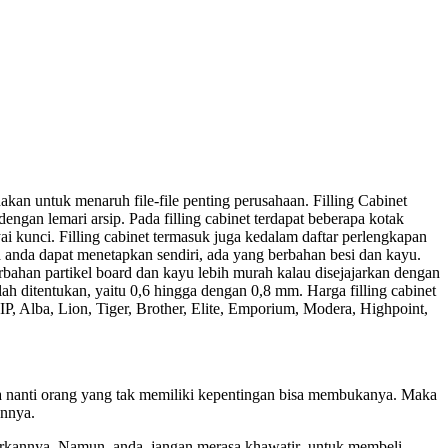
nakan untuk menaruh file-file penting perusahaan. Filling Cabinet
 dengan lemari arsip. Pada filling cabinet terdapat beberapa kotak
i kunci. Filling cabinet termasuk juga kedalam daftar perlengkapan
uga anda dapat menetapkan sendiri, ada yang berbahan besi dan kayu.
rbahan partikel board dan kayu lebih murah kalau disejajarkan dengan
h ditentukan, yaitu 0,6 hingga dengan 0,8 mm. Harga filling cabinet
VIP, Alba, Lion, Tiger, Brother, Elite, Emporium, Modera, Highpoint,
ya nanti orang yang tak memiliki kepentingan bisa membukanya. Maka
annya.
pasarkannya. Namun, anda jangan merasa khawatir untuk membeli