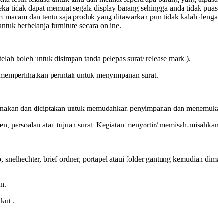
ereka tidak dapat memuat segala display barang sehingga anda tidak p
m-macam dan tentu saja produk yang ditawarkan pun tidak kalah deng
uk berbelanja furniture secara online.
telah boleh untuk disimpan tanda pelepas surat/ release mark ).
g memperlihatkan perintah untuk menyimpanan surat.
ergunakan dan diciptakan untuk memudahkan penyimpanan dan menemuka
n, persoalan atau tujuan surat. Kegiatan menyortir/ memisah-misahk
snelhechter, brief ordner, portapel ataui folder gantung kemudian dima
n.
kut :