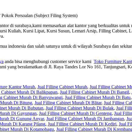
 Pokok Persoalan (Subject Filing System)
kantor di surabaya,kami memasarkan alat kantor yang berkualitas untuk
ursi Kuliah, Kursi Lipat, Kursi Susun, Lemari Arsip, Filling Cabinet, 
ya.
a indonesia dan salah satunya untuk di wilayah Surabaya dan sekitar
ya
anda bisa menghubungi customer service kami
Toko Furniture Kan
mi yang beralamatkan di Jl. Raya Tandes Lor No 161, Tanjungsari, K
iture Kantor Murah
,
Jual Filling Cabinet Murah
,
Jual Filling Cabinet M
ng Cabinet Murah Di Balikpapan
,
Jual Filling Cabinet Murah Di Bangil
,
ing Cabinet Murah Di Banyuwangi
,
Jual Filling Cabinet Murah Di Batu
t Murah Di Bitung
,
Jual Filling Cabinet Murah Di Blitar
,
Jual Filling C
abinet Murah Di Bubutan
,
Jual Filling Cabinet Murah Di Bulak
,
Jual Fil
t Murah Di Gayungan
,
Jual Filling Cabinet Murah Di Genteng
,
Jual Fill
 Murah Di Gunung Anyar
,
Jual Filling Cabinet Murah Di Jambangan
,
Ju
t Murah Di Karang Pilang
,
Jual Filling Cabinet Murah Di Kediri
,
Jual F
Cabinet Murah Di Kotamobagu
,
Jual Filling Cabinet Murah Di Kremban