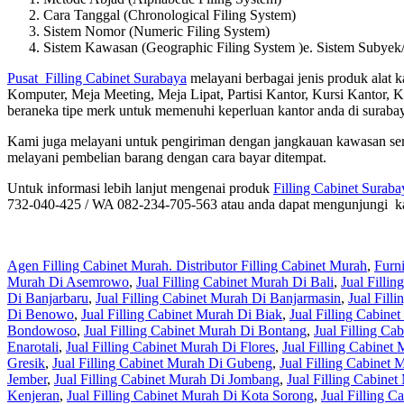
Cara Tanggal (Chronological Filing System)
Sistem Nomor (Numeric Filing System)
Sistem Kawasan (Geographic Filing System )e. Sistem Subyek/
Pusat Filling Cabinet Surabaya
melayani berbagai jenis produk alat 
Komputer, Meja Meeting, Meja Lipat, Partisi Kantor, Kursi Kantor, K
beraneka tipe merk untuk memenuhi keperluan kantor anda di suraba
Kami juga melayani untuk pengiriman dengan jangkauan kawasan semu
melayani pembelian barang dengan cara bayar ditempat.
Untuk informasi lebih lanjut mengenai produk
Filling Cabinet Suraba
732-040-425 / WA 082-234-705-563 atau anda dapat mengunjungi ka
Agen Filling Cabinet Murah. Distributor Filling Cabinet Murah
,
Furn
Murah Di Asemrowo
,
Jual Filling Cabinet Murah Di Bali
,
Jual Filli
Di Banjarbaru
,
Jual Filling Cabinet Murah Di Banjarmasin
,
Jual Fill
Di Benowo
,
Jual Filling Cabinet Murah Di Biak
,
Jual Filling Cabine
Bondowoso
,
Jual Filling Cabinet Murah Di Bontang
,
Jual Filling C
Enarotali
,
Jual Filling Cabinet Murah Di Flores
,
Jual Filling Cabine
Gresik
,
Jual Filling Cabinet Murah Di Gubeng
,
Jual Filling Cabinet
Jember
,
Jual Filling Cabinet Murah Di Jombang
,
Jual Filling Cabine
Kenjeran
,
Jual Filling Cabinet Murah Di Kota Sorong
,
Jual Filling 