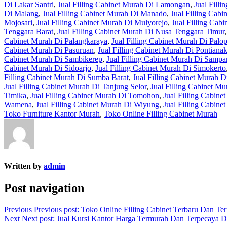
Di Lakar Santri
,
Jual Filling Cabinet Murah Di Lamongan
,
Jual Fill
Di Malang
,
Jual Filling Cabinet Murah Di Manado
,
Jual Filling Cab
Mojosari
,
Jual Filling Cabinet Murah Di Mulyorejo
,
Jual Filling Cab
Tenggara Barat
,
Jual Filling Cabinet Murah Di Nusa Tenggara Timur
Cabinet Murah Di Palangkaraya
,
Jual Filling Cabinet Murah Di Palo
Cabinet Murah Di Pasuruan
,
Jual Filling Cabinet Murah Di Pontiana
Cabinet Murah Di Sambikerep
,
Jual Filling Cabinet Murah Di Samp
Cabinet Murah Di Sidoarjo
,
Jual Filling Cabinet Murah Di Simokerto
Filling Cabinet Murah Di Sumba Barat
,
Jual Filling Cabinet Murah 
Jual Filling Cabinet Murah Di Tanjung Selor
,
Jual Filling Cabinet M
Timika
,
Jual Filling Cabinet Murah Di Tomohon
,
Jual Filling Cabine
Wamena
,
Jual Filling Cabinet Murah Di Wiyung
,
Jual Filling Cabin
Toko Furniture Kantor Murah
,
Toko Online Filling Cabinet Murah
Written by
admin
Post navigation
Previous
Previous post:
Toko Online Filling Cabinet Terbaru Dan Te
Next
Next post:
Jual Kursi Kantor Harga Termurah Dan Terpecaya 