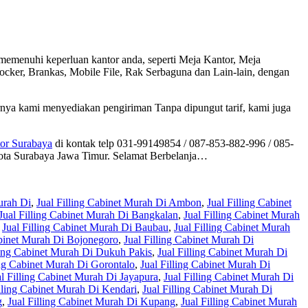
 memenuhi keperluan kantor anda, seperti Meja Kantor, Meja
Locker, Brankas, Mobile File, Rak Serbaguna dan Lain-lain, dengan
nya kami menyediakan pengiriman Tanpa dipungut tarif, kami juga
tor Surabaya
di kontak telp 031-99149854 / 087-853-882-996 / 085-
ota Surabaya Jawa Timur. Selamat Berbelanja…
urah Di
,
Jual Filling Cabinet Murah Di Ambon
,
Jual Filling Cabinet
Jual Filling Cabinet Murah Di Bangkalan
,
Jual Filling Cabinet Murah
,
Jual Filling Cabinet Murah Di Baubau
,
Jual Filling Cabinet Murah
abinet Murah Di Bojonegoro
,
Jual Filling Cabinet Murah Di
ling Cabinet Murah Di Dukuh Pakis
,
Jual Filling Cabinet Murah Di
ing Cabinet Murah Di Gorontalo
,
Jual Filling Cabinet Murah Di
al Filling Cabinet Murah Di Jayapura
,
Jual Filling Cabinet Murah Di
illing Cabinet Murah Di Kendari
,
Jual Filling Cabinet Murah Di
g
,
Jual Filling Cabinet Murah Di Kupang
,
Jual Filling Cabinet Murah