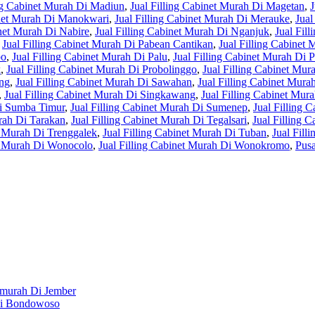
ing Cabinet Murah Di Madiun
,
Jual Filling Cabinet Murah Di Magetan
,
J
inet Murah Di Manokwari
,
Jual Filling Cabinet Murah Di Merauke
,
Jual
inet Murah Di Nabire
,
Jual Filling Cabinet Murah Di Nganjuk
,
Jual Fil
,
Jual Filling Cabinet Murah Di Pabean Cantikan
,
Jual Filling Cabinet 
po
,
Jual Filling Cabinet Murah Di Palu
,
Jual Filling Cabinet Murah Di
k
,
Jual Filling Cabinet Murah Di Probolinggo
,
Jual Filling Cabinet Mu
ang
,
Jual Filling Cabinet Murah Di Sawahan
,
Jual Filling Cabinet Mur
,
Jual Filling Cabinet Murah Di Singkawang
,
Jual Filling Cabinet Mura
Di Sumba Timur
,
Jual Filling Cabinet Murah Di Sumenep
,
Jual Filling 
urah Di Tarakan
,
Jual Filling Cabinet Murah Di Tegalsari
,
Jual Filling 
t Murah Di Trenggalek
,
Jual Filling Cabinet Murah Di Tuban
,
Jual Fill
et Murah Di Wonocolo
,
Jual Filling Cabinet Murah Di Wonokromo
,
Pusa
rmurah Di Jember
Di Bondowoso